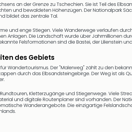
chsens an der Grenze zu Tschechien. Sie ist Teil des Elb
uchten und bewaldeten Höhenzügen. Der Nationalpark Säch
d bildet das zentrale Tal.
türme und enge Stiegen. Viele Wanderwege verlaufen durch
chen Anlagen. Die Landschaft wurde über Jahrmillionen dur
Bekannte Felsformationen sind die Bastei, der Lilienstein u
ten des Gebiets
iel für Wandertourismus. Der "Malerweg" zählt zu den bek
tappen durch das Elbsandsteingebirge. Der Weg ist als Qual
er.
Rundtouren, Kletterzugänge und Stiegenwege. Viele Strecke
erial und digitale Routenplaner sind vorhanden. Der Nation
hematische Wanderangebote. Die einzigartige Felslandsch
hlands.