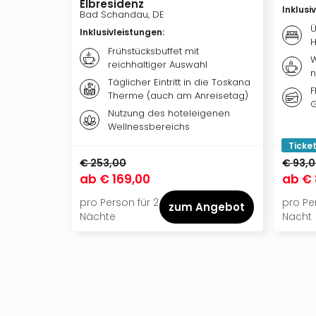
Elbresidenz
Inklusi
Bad Schandau, DE
Ü
Inklusivleistungen
:
H
Frühstücksbuffet mit
W
reichhaltiger Auswahl
n
Täglicher Eintritt in die Toskana
F
Therme (auch am Anreisetag)
G
Nutzung des hoteleigenen
Wellnessbereichs
Ticket
€ 253,00
€ 93,
ab
€ 169,00
ab
€ 
pro Person für 2
pro Per
zum Angebot
Nächte
Nacht