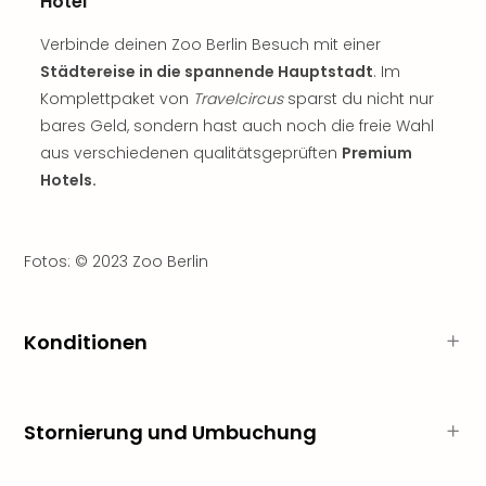
Hotel
Tan
der
Verbinde deinen Zoo Berlin Besuch mit einer
Vam
Städtereise in die spannende Hauptstadt
. Im
alle
Komplettpaket von
Travelcircus
sparst du nicht nur
Ang
bares Geld, sondern hast auch noch die freie Wahl
Sho
aus verschiedenen qualitätsgeprüften
Premium
&
Hotels.
Thea
ABB
Voy
in
Fotos: © 2023 Zoo Berlin
Lon
Harr
Pott
Konditionen
Thea
Lon
Frie
Pala
Stornierung und Umbuchung
Berli
Fest