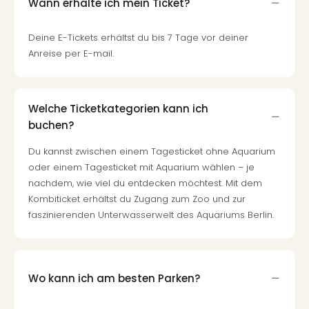
Wann erhalte ich mein Ticket?
Tour
Swar
Deine E-Tickets erhältst du bis 7 Tage vor deiner
Krist
Anreise per E-mail.
Mini
Wun
Ham
War
Welche Ticketkategorien kann ich
Bros.
buchen?
Stud
Tour
Du kannst zwischen einem Tagesticket ohne Aquarium
Lon
oder einem Tagesticket mit Aquarium wählen – je
–
nachdem, wie viel du entdecken möchtest. Mit dem
The
Kombiticket erhältst du Zugang zum Zoo und zur
Mak
faszinierenden Unterwasserwelt des Aquariums Berlin.
of
Harr
Pott
Tita
Wo kann ich am besten Parken?
–
die