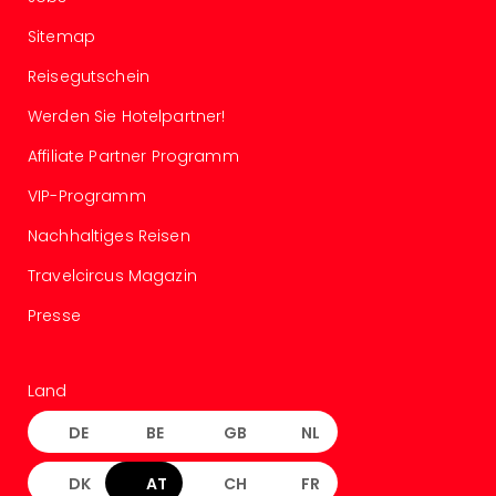
Konz
Karo
Sitemap
G
Reisegutschein
Pitbu
Back
Werden Sie Hotelpartner!
Boy
Disn
Affiliate Partner Programm
in
VIP-Programm
Con
Schl
Nachhaltiges Reisen
Sch
Konz
Travelcircus Magazin
alle
Presse
Ang
Fest
Ikar
Land
Festi
Glüc
DE
BE
GB
NL
Insel
M’er
DK
AT
CH
FR
Lun