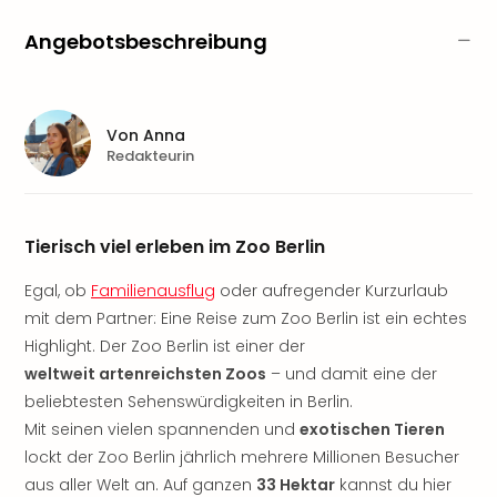
Nau
Aqu
Angebotsbeschreibung
Zool
Gar
Berli
alle
Von
Anna
Ang
Redakteurin
noc
meh
Frei
Tierisch viel erleben im Zoo Berlin
Hau
Feri
Egal, ob
Familienausflug
oder aufregender Kurzurlaub
Feri
mit dem Partner: Eine Reise zum Zoo Berlin ist ein echtes
Nac
Dest
Highlight. Der Zoo Berlin ist einer der
Frei
weltweit artenreichsten Zoos
– und damit eine der
Eur
beliebtesten Sehenswürdigkeiten in Berlin.
Frei
Mit seinen vielen spannenden und
exotischen Tieren
Deu
lockt der Zoo Berlin jährlich mehrere Millionen Besucher
Freiz
aus aller Welt an. Auf ganzen
33 Hektar
kannst du hier
Nied