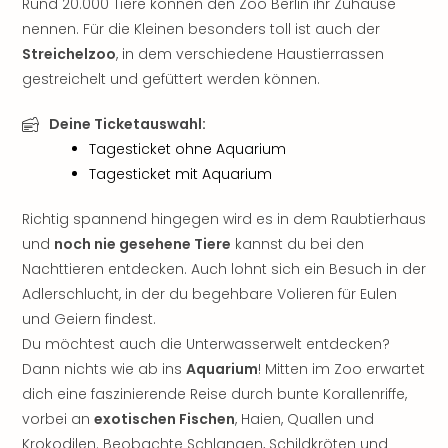
Rund 20.000 Tiere können den Zoo Berlin ihr Zuhause
Sho
nennen. Für die Kleinen besonders toll ist auch der
Nac
Kate
Streichelzoo
, in dem verschiedene Haustierrassen
Musi
gestreichelt und gefüttert werden können.
Starl
Expr
Deine Ticketauswahl:
Moul
Tagesticket ohne Aquarium
Rou
Tagesticket mit Aquarium
Das
Musi
Richtig spannend hingegen wird es in dem Raubtierhaus
Köni
und
noch nie gesehene Tiere
kannst du bei den
der
Nachttieren entdecken. Auch lohnt sich ein Besuch in der
Löw
Adlerschlucht, in der du begehbare Volieren für Eulen
Die
Eisk
und Geiern findest.
Tarz
Du möchtest auch die Unterwasserwelt entdecken?
MJ
Dann nichts wie ab ins
Aquarium
! Mitten im Zoo erwartet
–
dich eine faszinierende Reise durch bunte Korallenriffe,
Das
vorbei an
exotischen Fischen
, Haien, Quallen und
Mich
Krokodilen. Beobachte Schlangen, Schildkröten und