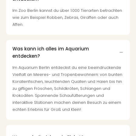
Mer
Ben
Im Zoo Berlin kannst du über 1.000 Tierarten betrachten
Mus
wie zum Beispiel Robben, Zebras, Giraffen oder auch
Stut
Affen.
Pors
Mus
Auto
Wolf
Was kann ich alles im Aquarium
BM
entdecken?
Mus
Im Aquarium Berlin entdeckst du eine beeindruckende
in
Vielfalt an Meeres- und Tropenbewohnern: von bunten
Mün
Korallenfischen, leuchtenden Quallen und Haien bis hin
Barb
Mus
zu giftigen Fröschen, Schildkröten, Schlangen und
alle
Krokodilen. Spannende Schaufütterungen und
Ang
interaktive Stationen machen deinen Besuch zu einem
Auss
echten Erlebnis für Groß und Klein!
Ga
Of
Thro
Stud