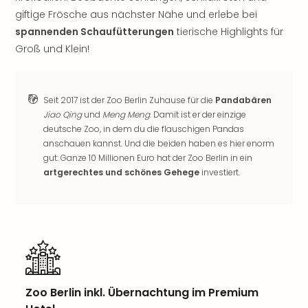
Jac
giftige Frösche aus nächster Nähe und erlebe bei
Musi
Der
spannenden Schaufütterungen
tierische Highlights für
Teuf
Groß und Klein!
träg
Pra
Die
Seit 2017 ist der Zoo Berlin Zuhause für die
Pandabären
Sch
Jiao Qing
und
Meng Meng
. Damit ist er der einzige
und
deutsche Zoo, in dem du die flauschigen Pandas
das
anschauen kannst. Und die beiden haben es hier enorm
Biest
gut: Ganze 10 Millionen Euro hat der Zoo Berlin in ein
Wie
artgerechtes und schönes Gehege
investiert.
Mari
Ther
Sta
Ente
Das
Pha
der
Ope
Zoo Berlin inkl. Übernachtung im Premium
Köln