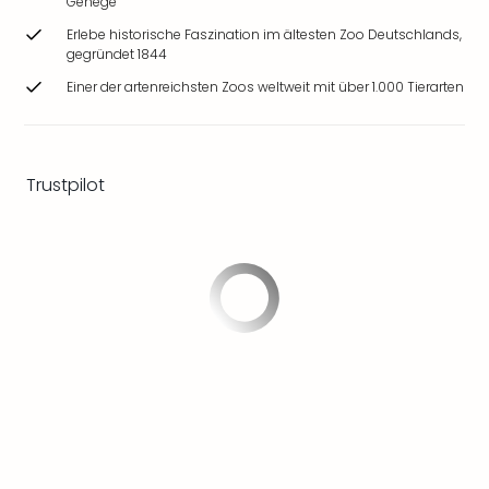
Gehege
Zoo
Erlebe historische Faszination im ältesten Zoo Deutschlands,
&
gegründet 1844
Safa
Erle
Einer der artenreichsten Zoos weltweit mit über 1.000 Tierarten
Zoo
Han
Sere
Park
Trustpilot
Allw
Müns
Zoo
Leip
Safa
Beek
Ber
ZOO
Erle
Gels
Welt
Wal