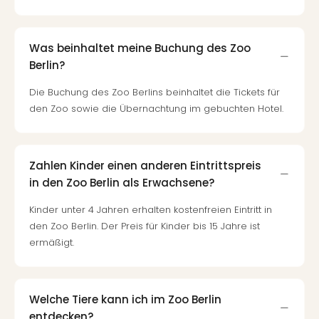
Ang
Nac
Dest
Was beinhaltet meine Buchung des Zoo
Musi
Berlin?
Berli
Ham
Die Buchung des Zoo Berlins beinhaltet die Tickets für
NRW
den Zoo sowie die Übernachtung im gebuchten Hotel.
Stut
Köln
Wie
Zahlen Kinder einen anderen Eintrittspreis
alle
Ang
in den Zoo Berlin als Erwachsene?
Kultu
Kinder unter 4 Jahren erhalten kostenfreien Eintritt in
&
den Zoo Berlin. Der Preis für Kinder bis 15 Jahre ist
Spor
ermäßigt.
Nac
Kate
Mus
Tec
Welche Tiere kann ich im Zoo Berlin
Sins
entdecken?