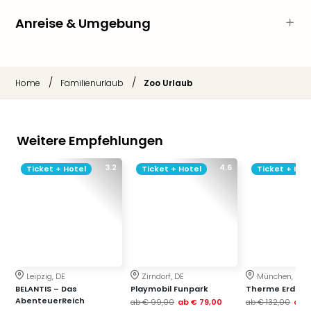
Neu
Fest
Anreise & Umgebung
Bad
Bad
Veg
Rou
/
/
Home
Familienurlaub
Zoo Urlaub
Qua
Com
Club
Weitere Empfehlungen
Pret
Wo
3.2
4.6
Ticket + Hotel
Ticket + Hotel
Ticket + Hot
alle
Ang
TV
Sho
ZDF
Fern
in
Leipzig, DE
Zirndorf, DE
München, DE
Main
BELANTIS – Das
Playmobil Funpark
Therme Erding
Stef
AbenteuerReich
ab
€ 99,00
ab
€ 79,00
ab
€ 132,00
ab