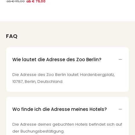
Raa
ab
€ 115,00
ab
€ 79,00
Sho
Stef
und
Bully
geg
FAQ
irge
Schn
alle
Ang
Wie lautet die Adresse des Zoo Berlin?
Fest
Dom
Die Adresse des Zoo Berlin lautet: Hardenbergplatz,
Fest
10787, Berlin, Deutschland.
Stör
Fest
Mus
Fuld
Wo finde ich die Adresse meines Hotels?
Are
di
Die Adresse deines gebuchten Hotels befindet sich auf
Ver
der Buchungsbestätigung.
alle