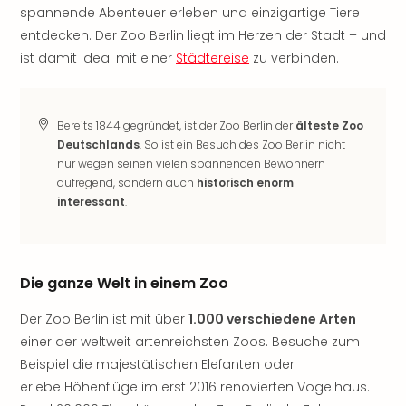
spannende Abenteuer erleben und einzigartige Tiere
Freiz
entdecken. Der Zoo Berlin liegt im Herzen der Stadt – und
Öste
Freiz
ist damit ideal mit einer
Städtereise
zu verbinden.
Fran
alle
Ang
Bereits 1844 gegründet, ist der Zoo Berlin der
älteste Zoo
Frei
Deutschlands
. So ist ein Besuch des Zoo Berlin nicht
Deu
nur wegen seinen vielen spannenden Bewohnern
Freiz
aufregend, sondern auch
historisch enorm
Baye
interessant
.
Freiz
Hes
Freiz
Nied
Die ganze Welt in einem Zoo
Freiz
NRW
Der Zoo Berlin ist mit über
1.000 verschiedene Arten
alle
einer der weltweit artenreichsten Zoos. Besuche zum
Ang
Beispiel die majestätischen Elefanten oder
Musi
erlebe Höhenflüge im erst 2016 renovierten Vogelhaus.
&