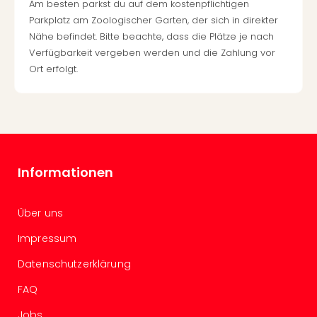
Am besten parkst du auf dem kostenpflichtigen
Auss
Parkplatz am Zoologischer Garten, der sich in direkter
Form
Nähe befindet. Bitte beachte, dass die Plätze je nach
1
Verfügbarkeit vergeben werden und die Zahlung vor
Die
Ort erfolgt.
Auss
alle
Ang
Spor
Skiu
in
Deu
Informationen
Skiu
in
Öste
Über uns
Form
Impressum
1
Reis
Datenschutzerklärung
Konz
Nac
FAQ
Kate
Jobs