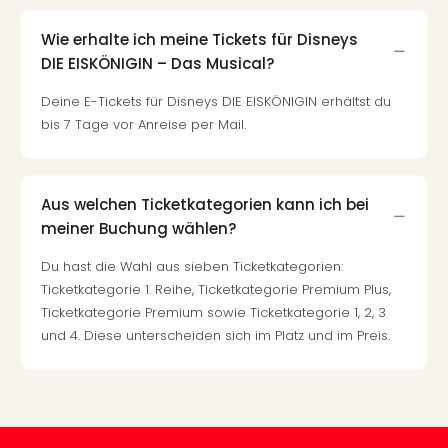
Tour
Wie erhalte ich meine Tickets für Disneys
Swar
Krist
DIE EISKÖNIGIN – Das Musical?
Mini
Deine E-Tickets für Disneys DIE EISKÖNIGIN erhältst du
Wun
bis 7 Tage vor Anreise per Mail.
Ham
War
Bros.
Stud
Aus welchen Ticketkategorien kann ich bei
Tour
meiner Buchung wählen?
Lon
–
Du hast die Wahl aus sieben Ticketkategorien:
The
Ticketkategorie 1. Reihe, Ticketkategorie Premium Plus,
Mak
Ticketkategorie Premium sowie Ticketkategorie 1, 2, 3
of
und 4. Diese unterscheiden sich im Platz und im Preis.
Harr
Pott
Tita
–
die