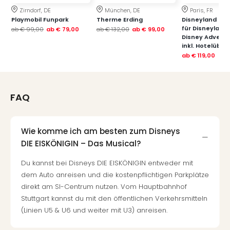
Raa
Sho
Zirndorf, DE
München, DE
Paris, FR
Playmobil Funpark
Therme Erding
Disneyland Paris
Stef
für Disneyland
ab
€ 99,00
ab
€ 79,00
ab
€ 132,00
ab
€ 99,00
und
Disney Advent
Bully
inkl. Hotelübe
geg
ab
€ 119,00
irge
Schn
alle
FAQ
Ang
Fest
Dom
Wie komme ich am besten zum Disneys
Fest
DIE EISKÖNIGIN – Das Musical?
Stör
Fest
Du kannst bei Disneys DIE EISKÖNIGIN entweder mit
Mus
dem Auto anreisen und die kostenpflichtigen Parkplätze
Fuld
direkt am SI-Centrum nutzen. Vom Hauptbahnhof
Are
Stuttgart kannst du mit den öffentlichen Verkehrsmitteln
di
(Linien U5 & U6 und weiter mit U3) anreisen.
Ver
alle