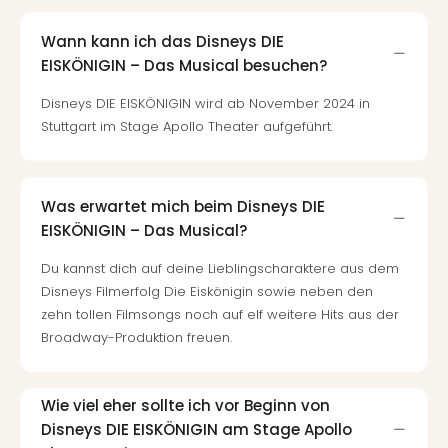
Ang
Nac
Wann kann ich das Disneys DIE
Dest
EISKÖNIGIN – Das Musical besuchen?
Musi
Berli
Disneys DIE EISKÖNIGIN wird ab November 2024 in
Ham
Stuttgart im Stage Apollo Theater aufgeführt.
NRW
Stut
Köln
Was erwartet mich beim Disneys DIE
Wie
EISKÖNIGIN – Das Musical?
alle
Ang
Du kannst dich auf deine Lieblingscharaktere aus dem
Kultu
Disneys Filmerfolg Die Eiskönigin sowie neben den
&
zehn tollen Filmsongs noch auf elf weitere Hits aus der
Spor
Broadway-Produktion freuen.
Nac
Kate
Mus
Wie viel eher sollte ich vor Beginn von
Tec
Disneys DIE EISKÖNIGIN am Stage Apollo
Sins