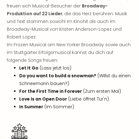
Jac
freuen sich Musical-Besucher der
Broadway-
Musi
Produktion auf 22 Lieder
, die das Herz berühren. Musik
Der
Teuf
und Text stammen sowohl im Kinohit als auch im
träg
Broadway-Musical von Kristen Anderson-Lopez und
Pra
Robert Lopez.
Die
Im Frozen Musical am New Yorker Broadway sowie auch
Sch
im Stuttgarter Erfolgsmusical kannst du dich auf
und
folgende Songs freuen:
das
Let It Go
(Lass jetzt los)
Biest
Wie
Do you want to build a snowman?
(Willst du einen
Mari
Schneemann bauen?)
Ther
For the First Time in Forever
(Zum ersten Mal)
Sta
Love Is an Open Door
(Liebe öffnet Tür'n)
Ente
In Summer
(Im Sommer)
Das
Pha
der
Ope
Köln