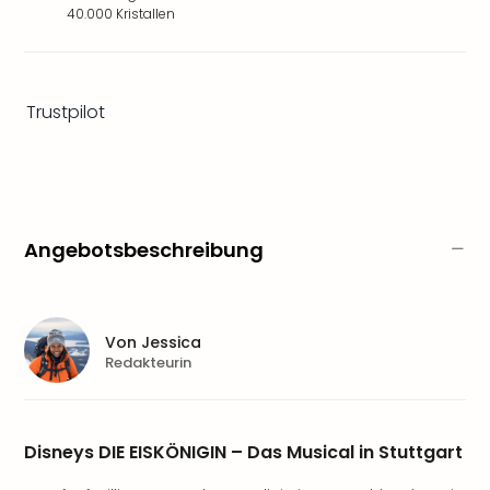
Zoo
40.000 Kristallen
&
Safa
Erle
Zoo
Trustpilot
Han
Sere
Park
Allw
Müns
Angebotsbeschreibung
Zoo
Leip
Safa
Beek
Von
Jessica
Ber
Redakteurin
ZOO
Erle
Gels
Welt
Disneys DIE EISKÖNIGIN – Das Musical in Stuttgart
Wal