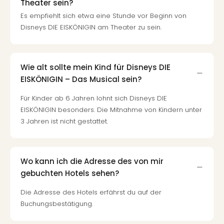
Mer
Theater sein?
Ben
Es empfiehlt sich etwa eine Stunde vor Beginn von
Mus
Disneys DIE EISKÖNIGIN am Theater zu sein.
Stut
Pors
Mus
Wie alt sollte mein Kind für Disneys DIE
Auto
EISKÖNIGIN – Das Musical sein?
Wolf
BM
Für Kinder ab 6 Jahren lohnt sich Disneys DIE
Mus
EISKÖNIGIN besonders. Die Mitnahme von Kindern unter
in
3 Jahren ist nicht gestattet.
Mün
Barb
Mus
alle
Wo kann ich die Adresse des von mir
Ang
gebuchten Hotels sehen?
Auss
Ga
Die Adresse des Hotels erfährst du auf der
Of
Buchungsbestätigung.
Thro
Stud