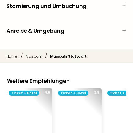
Neu
Stornierung und Umbuchung
Fest
Bad
Bad
Veg
Anreise & Umgebung
Rou
Qua
Com
Club
/
/
Home
Musicals
Musicals Stuttgart
Pret
Wo
alle
Weitere Empfehlungen
Ang
TV
4.6
3.9
Ticket + Hotel
Ticket + Hotel
Ticket + Hot
Sho
ZDF
Fern
in
Main
Stef