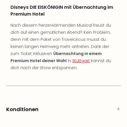
Tan
Disneys DIE EISKÖNIGIN mit Übernachtung im
der
Premium Hotel
Vam
alle
Nach diesem herzerwärmenden Musical freust du
Ang
dich auf einen gemütlichen Abend? Kein Problem,
Sho
denn mit dem Paket von Travelcircus musst du
&
keinen langen Heimweg mehr antreten. Dank der
Thea
zum Ticket inklusiven
Übernachtung in einem
ABB
Voy
Premium Hotel deiner Wahl
in
Stuttgart
kannst du
in
dich nach der Show entspannen.
Lon
Harr
Pott
Thea
Lon
Frie
Konditionen
Pala
Berli
Fest