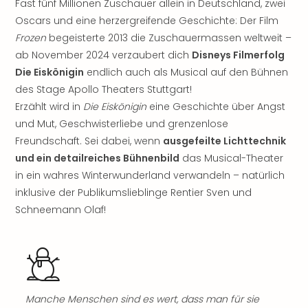
Nau
Fast fünf Millionen Zuschauer allein in Deutschland, zwei
Aqu
Oscars und eine herzergreifende Geschichte: Der Film
Zool
Frozen
begeisterte 2013 die Zuschauermassen weltweit –
Gar
ab November 2024 verzaubert dich
Disneys Filmerfolg
Berli
Die Eiskönigin
endlich auch als Musical auf den Bühnen
alle
des Stage Apollo Theaters Stuttgart!
Ang
Erzählt wird in
Die Eiskönigin
eine Geschichte über Angst
noc
meh
und Mut, Geschwisterliebe und grenzenlose
Frei
Freundschaft. Sei dabei, wenn
ausgefeilte Lichttechnik
Hau
und ein detailreiches Bühnenbild
das Musical-Theater
Feri
in ein wahres Winterwunderland verwandeln – natürlich
Feri
inklusive der Publikumslieblinge Rentier Sven und
Nac
Schneemann Olaf!
Dest
Frei
Eur
Frei
Deu
Freiz
Manche Menschen sind es wert, dass man für sie
Nied