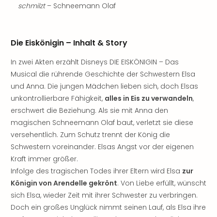
schmilzt
– Schneemann Olaf
Freiz
Öste
Freiz
Fran
Die Eiskönigin – Inhalt & Story
alle
Ang
In zwei Akten erzählt Disneys DIE EISKÖNIGIN – Das
Frei
Musical die rührende Geschichte der Schwestern Elsa
Deu
und Anna. Die jungen Mädchen lieben sich, doch Elsas
Freiz
unkontrollierbare Fähigkeit,
alles in Eis zu verwandeln
,
Baye
erschwert die Beziehung. Als sie mit Anna den
Freiz
magischen Schneemann Olaf baut, verletzt sie diese
Hes
versehentlich. Zum Schutz trennt der König die
Freiz
Schwestern voreinander. Elsas Angst vor der eigenen
Nied
Freiz
Kraft immer größer.
NRW
Infolge des tragischen Todes ihrer Eltern wird Elsa
zur
alle
Königin von Arendelle gekrönt
. Von Liebe erfüllt, wünscht
Ang
sich Elsa, wieder Zeit mit ihrer Schwester zu verbringen.
Musi
Doch ein großes Unglück nimmt seinen Lauf, als Elsa ihre
&