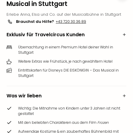
Musical in Stuttgart
Deu
Futu
Erlebe Anna, Elsa und Co. auf der Musicalbühne in Stuttgart
Bela
Brauchst du Hilfe?
+43 720 30 36 89
alle
Ang
Exklusiv für Travelcircus Kunden
Wass
Trop
Übernachtung in einem Premium Hotel deiner Wahl in
Isla
Stuttgart
The
Weitere Extras wie Frühstück, je nach gewähltem Hotel
Erdi
Eintrittskarten für Disneys DIE EISKÖNIGIN – Das Musical in
Rula
Stuttgart
Bad
Sch
aqu
Was wir lieben
The
&
Wichtig: Die Mitnahme von Kindern unter 3 Jahren ist nicht
Bad
gestattet
Sins
Mit den beliebten Charakteren aus dem Film
Frozen
alle
Ang
Aufwendige Kostüme & ein zauberhaftes Bühnenbild mit