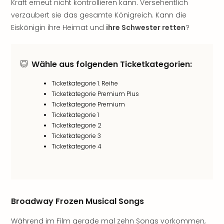
Kraft erneut nicht kontrollieren kann. Versehentlich
Sho
verzaubert sie das gesamte Königreich. Kann die
Nac
Kate
Eiskönigin ihre Heimat und
ihre Schwester retten
?
Musi
Starl
Expr
Wähle aus folgenden Ticketkategorien:
Moul
Rou
Ticketkategorie 1. Reihe
Das
Ticketkategorie Premium Plus
Musi
Ticketkategorie Premium
Köni
Ticketkategorie 1
der
Ticketkategorie 2
Ticketkategorie 3
Löw
Ticketkategorie 4
Die
Eisk
Tarz
MJ
–
Broadway Frozen Musical Songs
Das
Mich
Während im Film gerade mal zehn Songs vorkommen,