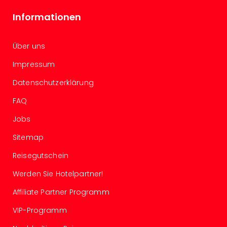
Auss
Informationen
Form
1
Die
Über uns
Auss
alle
Impressum
Ang
Datenschutzerklärung
Spor
Skiu
FAQ
in
Deu
Jobs
Skiu
Sitemap
in
Öste
Reisegutschein
Form
1
Werden Sie Hotelpartner!
Reis
Affiliate Partner Programm
Konz
Nac
VIP-Programm
Kate