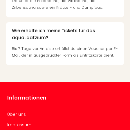
Darunter die Polarsauna, die Vitalsauna, die
Auss
Zirbensauna sowie ein Kräuter- und Dampfbad.
Form
1
Die
Auss
Wie erhalte ich meine Tickets für das
alle
aquaLaatzium?
Ang
Spor
Bis 7 Tage vor Anreise erhältst du einen Voucher per E-
Skiu
Mail, der in ausgedruckter Form als Eintrittskarte dient.
in
Deu
Skiu
in
Öste
Form
Informationen
1
Reis
Konz
Über uns
Nac
Kate
Impressum