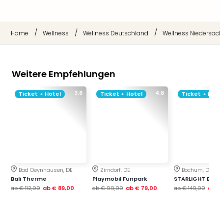
Raa
Sho
Stef
und
/
/
/
Home
Wellness
Wellness Deutschland
Wellness Niedersa
Bully
geg
irge
Weitere Empfehlungen
Schn
alle
3.6
4.6
Ticket + Hotel
Ticket + Hotel
Ticket + Hot
Ang
Fest
Dom
Fest
Stör
Fest
Mus
Bad Oeynhausen, DE
Zirndorf, DE
Bochum, DE
Fuld
Bali Therme
Playmobil Funpark
STARLIGHT EXP
Are
ab
€ 112,00
ab
€ 89,00
ab
€ 99,00
ab
€ 79,00
ab
€ 149,00
ab
€
di
Ver
alle