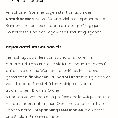
Erlebnisbecken
Sho
Nac
An schönen Sommertagen steht dir auch der
Kate
Naturbadesee
zur Verfügung. Ziehe entspannt deine
Musi
Bahnen und lass es dir dann auf der großzügigen
Starl
Expr
Holzterrasse und der Liegewiese rundum gutgehen.
Moul
Rou
aquaLaatzium Saunawelt
Das
Musi
Hier schlägt das Herz von Saunafans höher: Im
Köni
aquaLaatzium wartet eine vielfältige Saunalandschaft
der
auf dich, die keine Wünsche offenlässt. Im liebevoll
Löw
gestalteten
finnischen Saunadorf
findest du gleich vier
Die
Eisk
verschiedene Schwitzhütten – einige davon mit
Tarz
traumhaftem Blick ins Grüne.
MJ
Stündlich verwöhnen dich professionelle Aufgussmeister
–
mit duftenden, naturreinen Ölen und zaubern mit viel
Das
Können kleine
Entspannungszeremonien
, die Körper
Mich
und Seele in Einklang bringen.