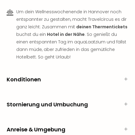
Neu
Fest
Um dein Wellnesswochenende in Hannover noch
Bad
entspannter zu gestalten, macht Travelcircus es dir
Bad
ganz leicht: Zusammen mit
deinen Thermentickets
Veg
buchst du ein
Hotel in der Nähe
. So genießt du
Rou
einen entspannten Tag im aquaLaatzium und fällst
Qua
Com
dann müde, aber zufrieden in das gemütliche
Club
Hotelbett. So geht Urlaub!
Pret
Wo
alle
Konditionen
Ang
TV
Sho
ZDF
Stornierung und Umbuchung
Fern
in
Main
Stef
Anreise & Umgebung