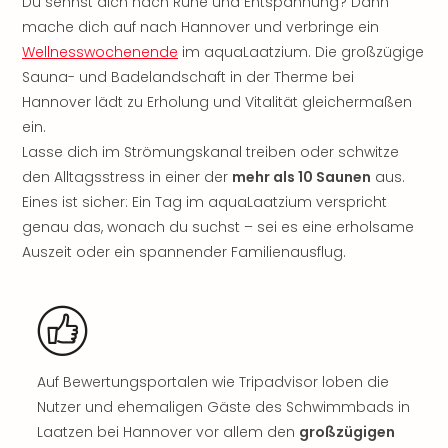
Du sehnst dich nach Ruhe und Entspannung? Dann
Nau
Aqu
mache dich auf nach Hannover und verbringe ein
Zool
Wellnesswochenende
im aquaLaatzium. Die großzügige
Gar
Sauna- und Badelandschaft in der Therme bei
Berli
Hannover lädt zu Erholung und Vitalität gleichermaßen
alle
ein.
Ang
Lasse dich im Strömungskanal treiben oder schwitze
noc
den Alltagsstress in einer der
mehr als 10 Saunen
aus.
meh
Frei
Eines ist sicher: Ein Tag im aquaLaatzium verspricht
Hau
genau das, wonach du suchst – sei es eine erholsame
Feri
Auszeit oder ein spannender Familienausflug.
Feri
Nac
Dest
Frei
Eur
Frei
Auf Bewertungsportalen wie Tripadvisor loben die
Deu
Nutzer und ehemaligen Gäste des Schwimmbads in
Freiz
Laatzen bei Hannover vor allem den
großzügigen
Nied