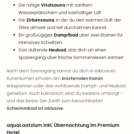
Tan
Die ruhige
Vitalsauna
mit sanftem
der
Wasserplätschern und salzhaltiger Luft
Vam
Die
Zirbensauna
, in der du den warmen Duft der
alle
Zirbe atmest und tief durchatmen kannst
Ang
Ein großzügiges
Dampfbad
über zwei Ebenen für
Sho
intensives Schwitzen
&
Das duftende
Heubad
, das dich an einen
Thea
ABB
Spaziergang über frische Sommerwiesen erinnert
Voy
in
Nach dem Saunagang kannst du dich in exklusiven
Lon
Ruheräumen erholen, am
knisternden Kamin
Harr
entspannen oder das wohltuende Dampf- und Heubad
Pott
genießen. Auch kulinarisch wirst du bestens umsorgt –
Thea
und das Beste: Der Zutritt zum benachbarten
Lon
Schwimmbad ist inklusive
.
Frie
Pala
Berli
aquaLaatzium inkl. Übernachtung im Premium
Fest
Hotel