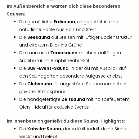
Jac
Im Außenbereich erwarten dich diese besonderen
Musi
Saunen:
Der
Teuf
Die gemütliche
Erdsauna
, eingebettet in eine
träg
natürliche Höhle aus Holz und Stein
Pra
Die
Seesauna
auf Stelzen mit luftiger Bodenstruktur
Die
und direktem Blick ins Grüne
Sch
Die markante
Tervasauna
mit ihrer auffälligen
und
Architektur im Amphitheater-Stil
das
Die
Suvi-Event-Sauna
, in der du mit Ausblick auf
Biest
Wie
den Saunagarten besondere Aufgüsse erlebst
Mari
Die
Clubsauna
für ungestörte Saunamomente in
Ther
privater Atmosphäre
Sta
Die handgefertigte
Zeltsauna
mit holzbefeuertem
Ente
Ofen – ideal für exklusive Events
Das
Pha
Im Innenbereich genießt du diese Sauna-Highlights:
der
Die
Kahvila-Sauna
, deren Kaffeeduft deine Sinne
Ope
weckt und belebt
Köln