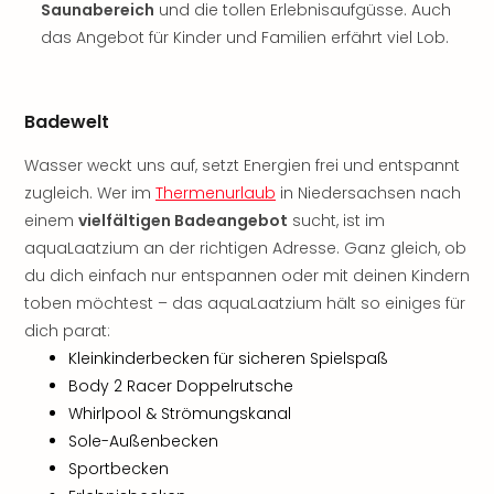
Saunabereich
und die tollen Erlebnisaufgüsse. Auch
Freiz
das Angebot für Kinder und Familien erfährt viel Lob.
Öste
Freiz
Fran
alle
Badewelt
Ang
Frei
Wasser weckt uns auf, setzt Energien frei und entspannt
Deu
zugleich. Wer im
Thermenurlaub
in Niedersachsen nach
Freiz
einem
vielfältigen Badeangebot
sucht, ist im
Baye
aquaLaatzium an der richtigen Adresse. Ganz gleich, ob
Freiz
du dich einfach nur entspannen oder mit deinen Kindern
Hes
toben möchtest – das aquaLaatzium hält so einiges für
Freiz
dich parat:
Nied
Kleinkinderbecken für sicheren Spielspaß
Freiz
NRW
Body 2 Racer Doppelrutsche
alle
Whirlpool & Strömungskanal
Ang
Sole-Außenbecken
Musi
Sportbecken
&