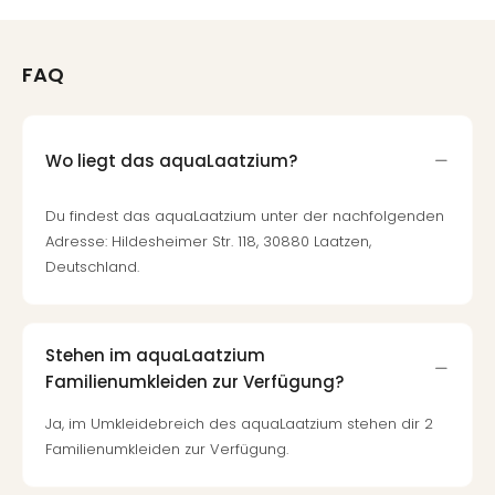
Ang
Nac
Dest
FAQ
Musi
Berli
Ham
NRW
Wo liegt das aquaLaatzium?
Stut
Köln
Du findest das aquaLaatzium unter der nachfolgenden
Wie
Adresse: Hildesheimer Str. 118, 30880 Laatzen,
alle
Deutschland.
Ang
Kultu
&
Spor
Stehen im aquaLaatzium
Nac
Familienumkleiden zur Verfügung?
Kate
Ja, im Umkleidebreich des aquaLaatzium stehen dir 2
Mus
Familienumkleiden zur Verfügung.
Tec
Sins