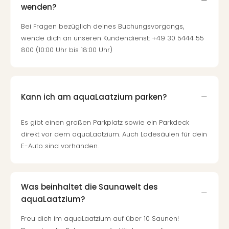
wenden?
Tour
Swar
Bei Fragen bezüglich deines Buchungsvorgangs,
Krist
wende dich an unseren Kundendienst: +49 30 5444 55
Mini
800 (10:00 Uhr bis 18:00 Uhr)
Wun
Ham
War
Bros.
Kann ich am aquaLaatzium parken?
Stud
Tour
Lon
Es gibt einen großen Parkplatz sowie ein Parkdeck
–
direkt vor dem aquaLaatzium. Auch Ladesäulen für dein
The
E-Auto sind vorhanden.
Mak
of
Harr
Was beinhaltet die Saunawelt des
Pott
aquaLaatzium?
Tita
–
Freu dich im aquaLaatzium auf über 10 Saunen!
die