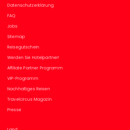
Konz
Datenschutzerklärung
Karo
G
FAQ
Pitbu
Jobs
Back
Boy
Sitemap
Disn
in
Reisegutschein
Con
Werden Sie Hotelpartner!
Schl
Sch
Affiliate Partner Programm
Konz
alle
VIP-Programm
Ang
Nachhaltiges Reisen
Fest
Ikar
Travelcircus Magazin
Festi
Glüc
Presse
Insel
M’er
Lun
Land