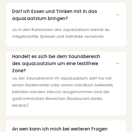
Mer
Ben
Darf ich Essen und Trinken mit in das
Mus
aquaLaatzium bringen?
Stut
Pors
Ja, in den Ruhezonen des aquaLaatzium kannst du
Mus
mitgebrachte Speisen und Getränke verzehren.
Auto
Wolf
BM
Handelt es sich bei dem Saunabereich
Mus
des aquaLaatzium um eine textilfreie
in
Zone?
Mün
Ja, der Saunabereich im aquaLaatzium darf nur mit
Barb
einem Bademantel oder einem Handtuch bekleidet,
Mus
betreten werden. Hiervon ausgenommen sind die
alle
gastronimischen Bereichen (Restaurant aladin,
Ang
Auss
kleobar).
Ga
Of
Thro
An wen kann ich mich bei weiteren Fragen
Stud