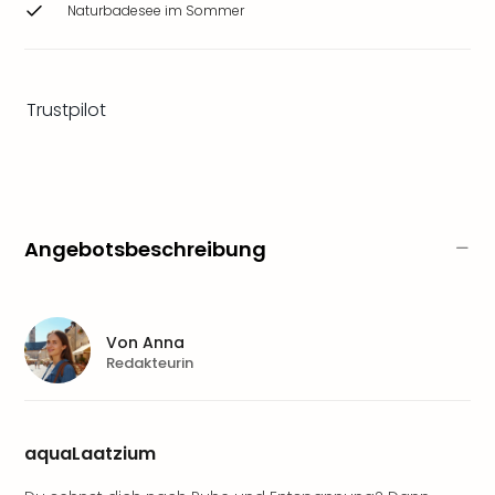
Naturbadesee im Sommer
Zoo
&
Safa
Erle
Trustpilot
Zoo
Han
Sere
Park
Allw
Müns
Angebotsbeschreibung
Zoo
Leip
Safa
Beek
Von
Anna
Ber
Redakteurin
ZOO
Erle
Gels
Welt
aquaLaatzium
Wal