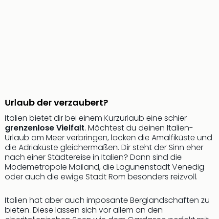
Nau
Aqu
Zool
Gar
Berli
alle
Ang
noc
meh
Frei
Urlaub der verzaubert?
Hau
Italien bietet dir bei einem Kurzurlaub eine schier
Feri
grenzenlose Vielfalt
. Möchtest du deinen Italien-
Feri
Urlaub am Meer verbringen, locken die Amalfiküste und
Nac
die Adriaküste gleichermaßen. Dir steht der Sinn eher
Dest
nach einer Städtereise in Italien? Dann sind die
Frei
Modemetropole Mailand, die Lagunenstadt Venedig
Eur
oder auch die ewige Stadt Rom besonders reizvoll.
Frei
Deu
Italien hat aber auch imposante Berglandschaften zu
Freiz
bieten. Diese lassen sich vor allem an den
Nied