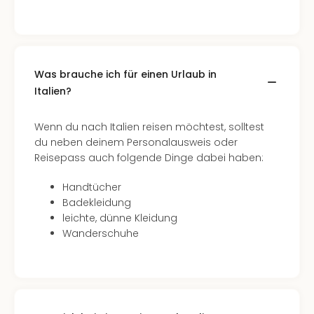
Neu
Fest
Bad
Bad
Veg
Was brauche ich für einen Urlaub in
Rou
Italien?
Qua
Com
Wenn du nach Italien reisen möchtest, solltest
Club
du neben deinem Personalausweis oder
Pret
Reisepass auch folgende Dinge dabei haben:
Wo
alle
Handtücher
Ang
Badekleidung
TV
leichte, dünne Kleidung
Sho
Wanderschuhe
ZDF
Fern
in
Main
Stef