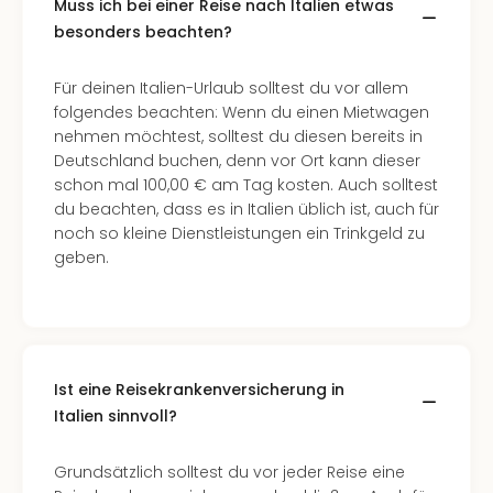
Raa
Muss ich bei einer Reise nach Italien etwas
Sho
besonders beachten?
Stef
und
Für deinen Italien-Urlaub solltest du vor allem
Bully
folgendes beachten: Wenn du einen Mietwagen
geg
nehmen möchtest, solltest du diesen bereits in
irge
Deutschland buchen, denn vor Ort kann dieser
Schn
schon mal 100,00 € am Tag kosten. Auch solltest
alle
du beachten, dass es in Italien üblich ist, auch für
Ang
noch so kleine Dienstleistungen ein Trinkgeld zu
Fest
geben.
Dom
Fest
Stör
Fest
Mus
Fuld
Ist eine Reisekrankenversicherung in
Are
Italien sinnvoll?
di
Ver
Grundsätzlich solltest du vor jeder Reise eine
alle