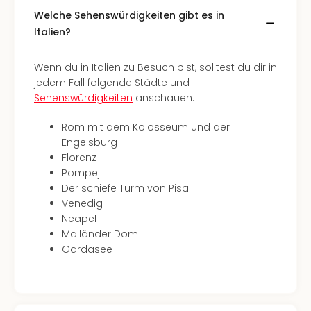
Auss
Welche Sehenswürdigkeiten gibt es in
Form
Italien?
1
Die
Wenn du in Italien zu Besuch bist, solltest du dir in
Auss
jedem Fall folgende Städte und
alle
Sehenswürdigkeiten
anschauen:
Ang
Spor
Rom mit dem Kolosseum und der
Skiu
Engelsburg
in
Florenz
Deu
Pompeji
Skiu
Der schiefe Turm von Pisa
in
Venedig
Öste
Neapel
Form
Mailänder Dom
1
Gardasee
Reis
Konz
Nac
Kate