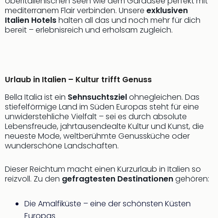
oberitalienischen Seen wie dem Gardasee perfekt mit
Freiz
mediterranem Flair verbinden. Unsere
exklusiven
Öste
Italien Hotels
halten all das und noch mehr für dich
bereit – erlebnisreich und erholsam zugleich.
Freiz
Fran
alle
Ang
Frei
Urlaub in Italien – Kultur trifft Genuss
Deu
Freiz
Bella Italia ist ein
Sehnsuchtsziel
ohnegleichen. Das
Baye
stiefelförmige Land im Süden Europas steht für eine
Freiz
unwiderstehliche Vielfalt – sei es durch absolute
Lebensfreude, jahrtausendealte Kultur und Kunst, die
Hes
neueste Mode, weltberühmte Genussküche oder
Freiz
wunderschöne Landschaften.
Nied
Freiz
Dieser Reichtum macht einen Kurzurlaub in Italien so
NRW
reizvoll. Zu den
gefragtesten Destinationen
gehören:
alle
Ang
Musi
Die Amalfiküste – eine der schönsten Küsten
&
Europas