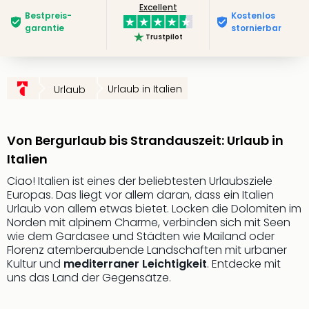
Excellent
Deu
Bestpreis­
Kostenlos
Futu
garantie
stornierbar
Trustpilot
Bela
alle
Ang
Wass
Urlaub in Italien
Urlaub
Trop
Isla
The
Von Bergurlaub bis Strandauszeit: Urlaub in
Erdi
Italien
Rula
Bad
Ciao! Italien ist eines der beliebtesten Urlaubsziele
Europas. Das liegt vor allem daran, dass ein Italien
Sch
Urlaub von allem etwas bietet. Locken die Dolomiten im
aqu
Norden mit alpinem Charme, verbinden sich mit Seen
The
wie dem Gardasee und Städten wie Mailand oder
&
Florenz atemberaubende Landschaften mit urbaner
Bad
Kultur und
mediterraner Leichtigkeit
. Entdecke mit
Sins
uns das Land der Gegensätze.
alle
Ang