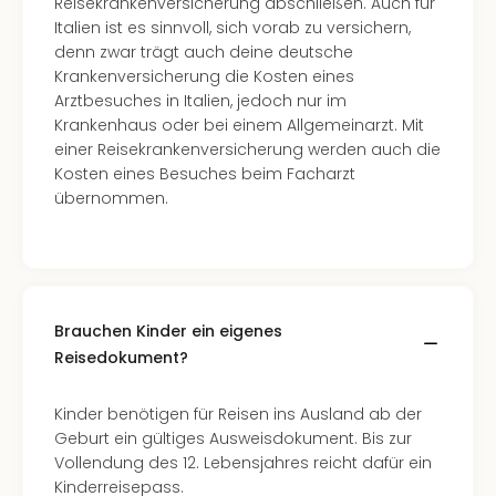
Reisekrankenversicherung abschließen. Auch für
Ang
Italien ist es sinnvoll, sich vorab zu versichern,
Nac
denn zwar trägt auch deine deutsche
Dest
Krankenversicherung die Kosten eines
Musi
Arztbesuches in Italien, jedoch nur im
Berli
Krankenhaus oder bei einem Allgemeinarzt. Mit
Ham
einer Reisekrankenversicherung werden auch die
NRW
Kosten eines Besuches beim Facharzt
Stut
übernommen.
Köln
Wie
alle
Ang
Kultu
&
Brauchen Kinder ein eigenes
Spor
Reisedokument?
Nac
Kate
Kinder benötigen für Reisen ins Ausland ab der
Mus
Geburt ein gültiges Ausweisdokument. Bis zur
Tec
Vollendung des 12. Lebensjahres reicht dafür ein
Sins
Kinderreisepass.