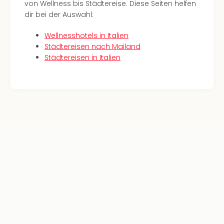
von Wellness bis Städtereise. Diese Seiten helfen
Black
dir bei der Auswahl:
Festi
Nibiri
Wellnesshotels in Italien
Festi
Städtereisen nach Mailand
alle
Städtereisen in Italien
Ang
Loca
LANX
are
Köln
Merk
Spie
Are
Well
Nac
Dest
Well
Deu
Allg
Baye