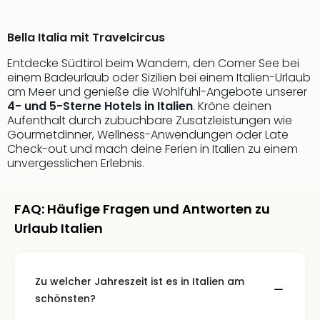
Jac
Musi
Der
Bella Italia mit Travelcircus
Teuf
Entdecke Südtirol beim Wandern, den Comer See bei
träg
einem Badeurlaub oder Sizilien bei einem Italien-Urlaub
Pra
am Meer und genieße die Wohlfühl-Angebote unserer
Die
4- und 5-Sterne Hotels in Italien
. Kröne deinen
Sch
Aufenthalt durch zubuchbare Zusatzleistungen wie
und
Gourmetdinner, Wellness-Anwendungen oder Late
das
Check-out und mach deine Ferien in Italien zu einem
Biest
unvergesslichen Erlebnis.
Wie
Mari
Ther
FAQ: Häufige Fragen und Antworten zu
Sta
Urlaub Italien
Ente
Das
Pha
Zu welcher Jahreszeit ist es in Italien am
der
schönsten?
Ope
Köln