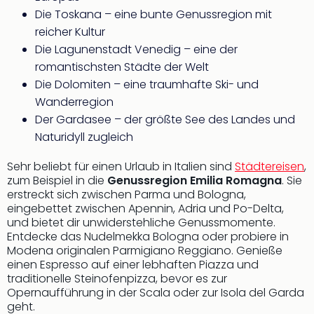
Sho
Die Toskana – eine bunte Genussregion mit
Nac
reicher Kultur
Kate
Die Lagunenstadt Venedig – eine der
Musi
romantischsten Städte der Welt
Starl
Expr
Die Dolomiten – eine traumhafte Ski- und
Moul
Wanderregion
Rou
Der Gardasee – der größte See des Landes und
Das
Naturidyll zugleich
Musi
Köni
Sehr beliebt für einen Urlaub in Italien sind
Städtereisen
,
der
zum Beispiel in die
Genussregion Emilia Romagna
. Sie
Löw
erstreckt sich zwischen Parma und Bologna,
Die
eingebettet zwischen Apennin, Adria und Po-Delta,
und bietet dir unwiderstehliche Genussmomente.
Eisk
Entdecke das Nudelmekka Bologna oder probiere in
Tarz
Modena originalen Parmigiano Reggiano. Genieße
MJ
einen Espresso auf einer lebhaften Piazza und
–
traditionelle Steinofenpizza, bevor es zur
Das
Opernaufführung in der Scala oder zur Isola del Garda
Mich
geht.