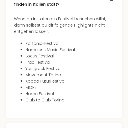
finden in Italien statt?
Tour
Swar
Krist
Wenn du in Italien ein Festival besuchen willst,
Mini
dann solltest du dir folgende Highlights nicht
Wun
entgehen lassen:
Ham
War
Polifonic-Festival
Bros.
Nameless Music Festival
Stud
Locus Festival
Tour
Frac Festival
Lon
Ypsigrock Festival
–
Movement Torino
The
Kappa FuturFestival
Mak
MORE
of
Home Festival
Harr
Club to Club Torino
Pott
Tita
–
die