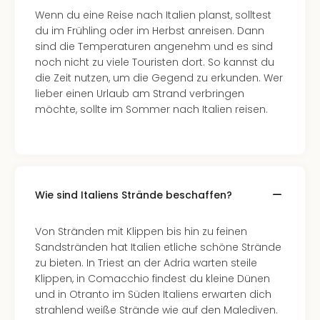
Tan
Wenn du eine Reise nach Italien planst, solltest
der
du im Frühling oder im Herbst anreisen. Dann
Vam
sind die Temperaturen angenehm und es sind
alle
noch nicht zu viele Touristen dort. So kannst du
Ang
die Zeit nutzen, um die Gegend zu erkunden. Wer
Sho
lieber einen Urlaub am Strand verbringen
&
möchte, sollte im Sommer nach Italien reisen.
Thea
ABB
Voy
in
Lon
Wie sind Italiens Strände beschaffen?
Harr
Pott
Thea
Von Stränden mit Klippen bis hin zu feinen
Lon
Sandstränden hat Italien etliche schöne Strände
Frie
zu bieten. In Triest an der Adria warten steile
Pala
Klippen, in Comacchio findest du kleine Dünen
Berli
und in Otranto im Süden Italiens erwarten dich
Fest
strahlend weiße Strände wie auf den Malediven.