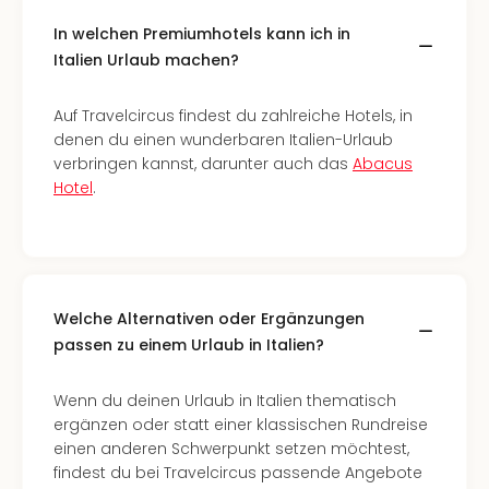
Konz
Karo
In welchen Premiumhotels kann ich in
G
Italien Urlaub machen?
Pitbu
Back
Auf Travelcircus findest du zahlreiche Hotels, in
Boy
denen du einen wunderbaren Italien-Urlaub
Disn
verbringen kannst, darunter auch das
Abacus
in
Hotel
.
Con
Schl
Sch
Konz
alle
Ang
Welche Alternativen oder Ergänzungen
Fest
passen zu einem Urlaub in Italien?
Ikar
Festi
Wenn du deinen Urlaub in Italien thematisch
Glüc
ergänzen oder statt einer klassischen Rundreise
Insel
einen anderen Schwerpunkt setzen möchtest,
M’er
findest du bei Travelcircus passende Angebote
Lun