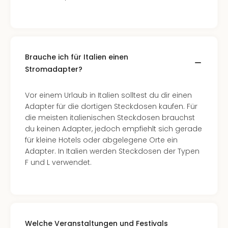
Mer
Ben
Mus
Stut
Pors
Brauche ich für Italien einen
Mus
Stromadapter?
Auto
Wolf
BM
Vor einem Urlaub in Italien solltest du dir einen
Mus
Adapter für die dortigen Steckdosen kaufen. Für
in
die meisten italienischen Steckdosen brauchst
Mün
du keinen Adapter, jedoch empfiehlt sich gerade
Barb
für kleine Hotels oder abgelegene Orte ein
Mus
Adapter. In Italien werden Steckdosen der Typen
alle
F und L verwendet.
Ang
Auss
Ga
Of
Thro
Welche Veranstaltungen und Festivals
Stud