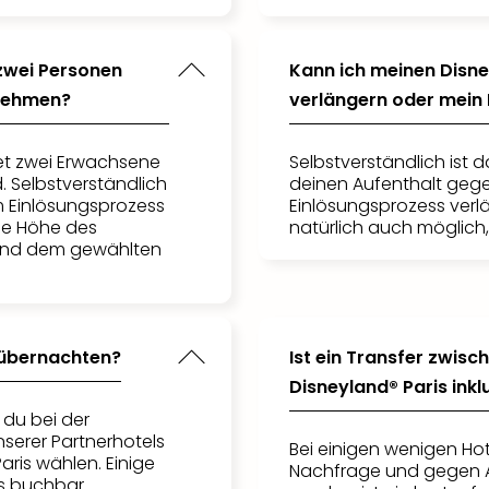
 zwei Personen
Kann ich meinen Disne
tnehmen?
verlängern oder mein
et zwei Erwachsene
Selbstverständlich ist 
. Selbstverständlich
deinen Aufenthalt gege
m Einlösungsprozess
Einlösungsprozess verlä
ie Höhe des
natürlich auch möglich
 und dem gewählten
 übernachten?
Ist ein Transfer zwis
Disneyland® Paris inkl
 du bei der
nserer Partnerhotels
Bei einigen wenigen Hot
aris wählen. Einige
Nachfrage und gegen A
is buchbar.