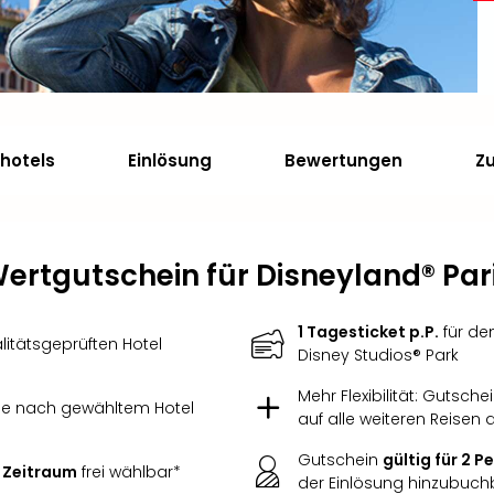
shotels
Einlösung
Bewertungen
Z
ertgutschein für Disneyland® Par
1 Tagesticket p.P.
für de
itätsgeprüften Hotel
Disney Studios® Park
Mehr Flexibilität: Gutsche
 je nach gewähltem Hotel
auf alle weiteren Reisen
Gutschein
gültig für 2 
 Zeitraum
frei wählbar*
der Einlösung hinzubuch