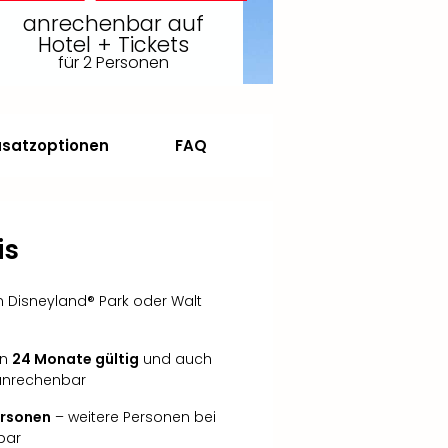
anrechenbar auf
Hotel + Tickets
für 2 Personen
usatzoptionen
FAQ
is
n Disneyland® Park oder Walt
in
24 Monate gültig
und auch
 anrechenbar
Personen
– weitere Personen bei
bar