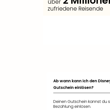
2
Millione
über
zufriedene Reisende
+
+
+
Verlängere
Füge
Erweitere deine Tagestickets zu
weitere Reisende
deinen Aufenthalt und
hinzu und
Disneyland® Paris Kombitickets
wähle aus weiteren Hotels oder
profitiere von
attraktiven
mit
Eintritt in beide Parks an 1 oder 2
Zimmerkategorien
Kinderkonditionen
.
.
Tagen.
Ab wann kann ich den Disne
Gutschein einlösen?
Deinen Gutschein kannst du s
Bezahlung einlösen.