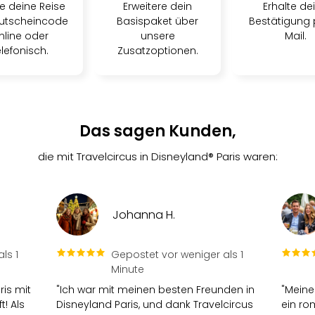
e deine Reise
Erweitere dein
Erhalte de
utscheincode
Basispaket über
Bestätigung 
nline oder
unsere
Mail.
elefonisch.
Zusatzoptionen.
Das sagen Kunden,
die mit Travelcircus in Disneyland® Paris waren:
Johanna H.
ls 1
Gepostet vor weniger als 1
Minute
is mit
"Ich war mit meinen besten Freunden in
"Meine
! Als
Disneyland Paris, und dank Travelcircus
ein r