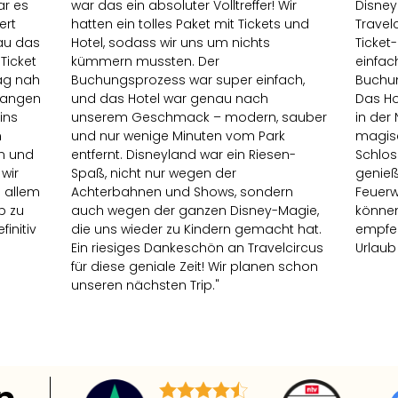
ar es
war das ein absoluter Volltreffer! Wir
Disney
ert
hatten ein tolles Paket mit Tickets und
Travel
nau das
Hotel, sodass wir uns um nichts
Ticket
Ticket
kümmern mussten. Der
einfac
lag nah
Buchungsprozess war super einfach,
Buchun
langen
und das Hotel war genau nach
Das Ho
ins
unserem Geschmack – modern, sauber
in der
n
und nur wenige Minuten vom Park
magis
n und
entfernt. Disneyland war ein Riesen-
Schlos
wir
Spaß, nicht nur wegen der
genieß
in allem
Achterbahnen und Shows, sondern
Feuerwe
b zu
auch wegen der ganzen Disney-Magie,
können
initiv
die uns wieder zu Kindern gemacht hat.
empfeh
Ein riesiges Dankeschön an Travelcircus
Urlaub
für diese geniale Zeit! Wir planen schon
unseren nächsten Trip."