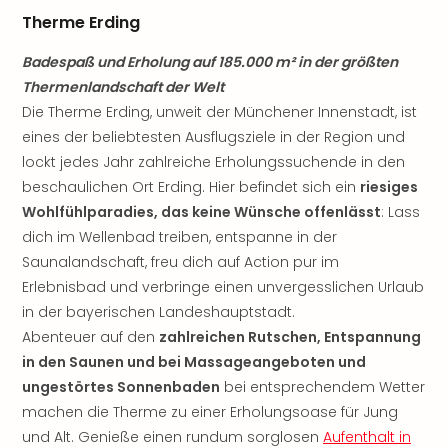
Nau
Therme Erding
Aqu
Zool
Badespaß und Erholung auf 185.000 m² in der größten
Gar
Thermenlandschaft der Welt
Berli
Die Therme Erding, unweit der Münchener Innenstadt, ist
alle
Ang
eines der beliebtesten Ausflugsziele in der Region und
noc
lockt jedes Jahr zahlreiche Erholungssuchende in den
meh
beschaulichen Ort Erding. Hier befindet sich ein
riesiges
Frei
Wohlfühlparadies, das keine Wünsche offenlässt
: Lass
Hau
dich im Wellenbad treiben, entspanne in der
Feri
Saunalandschaft, freu dich auf Action pur im
Feri
Erlebnisbad und verbringe einen unvergesslichen Urlaub
Nac
Dest
in der bayerischen Landeshauptstadt.
Frei
Abenteuer auf den
zahlreichen Rutschen, Entspannung
Eur
in den Saunen und bei Massageangeboten und
Frei
ungestörtes Sonnenbaden
bei entsprechendem Wetter
Deu
machen die Therme zu einer Erholungsoase für Jung
Freiz
und Alt. Genieße einen rundum sorglosen
Aufenthalt in
Nied