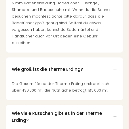
Nimm Badebekleidung, Badetücher, Duschgel,
Tour
Shampoo und Badeschuhe mit. Wenn du die Sauna
Swar
besuchen möchtest, achte bitte darauf, dass die
Krist
Badetücher groß genug sind. Solltest du etwas
Mini
vergessen haben, kannst du Bademäntel und
Wun
Handtücher auch vor Ort gegen eine Gebühr
Ham
ausleihen.
War
Bros.
Stud
Tour
Lon
Wie groß ist die Therme Erding?
–
The
Die Gesamtfläche der Therme Erding erstreckt sich
Mak
über 430.000 m², die Nutzfläche beträgt 185.000 m².
of
Harr
Pott
Tita
Wie viele Rutschen gibt es in der Therme
–
Erding?
die