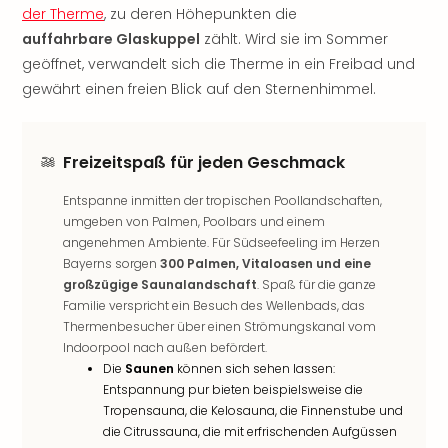
der Therme
, zu deren Höhepunkten die
Freiz
auffahrbare Glaskuppel
zählt. Wird sie im Sommer
Öste
Freiz
geöffnet, verwandelt sich die Therme in ein Freibad und
Fran
gewährt einen freien Blick auf den Sternenhimmel.
alle
Ang
Frei
Freizeitspaß für jeden Geschmack
Deu
Freiz
Entspanne inmitten der tropischen Poollandschaften,
Baye
umgeben von Palmen, Poolbars und einem
Freiz
angenehmen Ambiente. Für Südseefeeling im Herzen
Hes
Bayerns sorgen
300 Palmen, Vitaloasen und eine
Freiz
großzügige Saunalandschaft
. Spaß für die ganze
Nied
Familie verspricht ein Besuch des Wellenbads, das
Freiz
Thermenbesucher über einen Strömungskanal vom
NRW
Indoorpool nach außen befördert.
alle
Die
Saunen
können sich sehen lassen:
Entspannung pur bieten beispielsweise die
Ang
Tropensauna, die Kelosauna, die Finnenstube und
Musi
die Citrussauna, die mit erfrischenden Aufgüssen
&