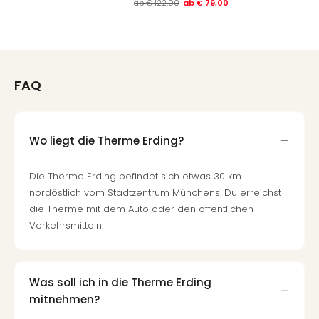
Mer
ab
€ 122,00
ab
€ 79,00
Ben
Mus
Stut
Pors
Mus
FAQ
Auto
Wolf
BM
Wo liegt die Therme Erding?
Mus
in
Mün
Die Therme Erding befindet sich etwas 30 km
Barb
nordöstlich vom Stadtzentrum Münchens. Du erreichst
Mus
die Therme mit dem Auto oder den öffentlichen
alle
Verkehrsmitteln.
Ang
Auss
Ga
Was soll ich in die Therme Erding
Of
mitnehmen?
Thro
Stud