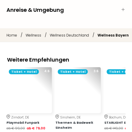
Ang
Anreise & Umgebung
Nac
Dest
Musi
Berli
/
/
/
Home
Wellness
Wellness Deutschland
Wellness Bayern
Ham
NRW
Stut
Köln
Weitere Empfehlungen
Wie
alle
4.6
3.6
Ticket + Hotel
Ticket + Hotel
Ticket + Hot
Ang
Kultu
&
Spor
Nac
Kate
Mus
Zirndorf, DE
Sinsheim, DE
Bochum, DE
Tec
Playmobil Funpark
Thermen & Badewelt
STARLIGHT EXP
Sins
Sinsheim
ab
€ 99,00
ab
€ 79,00
ab
€ 149,00
ab
€