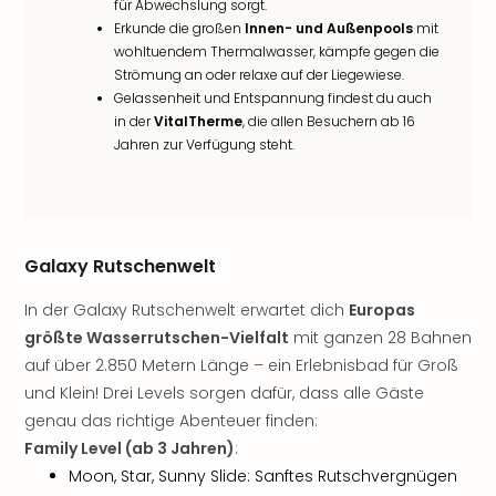
für Abwechslung sorgt.
Sho
Erkunde die großen
Innen- und Außenpools
mit
Nac
wohltuendem Thermalwasser, kämpfe gegen die
Kate
Strömung an oder relaxe auf der Liegewiese.
Musi
Gelassenheit und Entspannung findest du auch
Starl
in der
VitalTherme
, die allen Besuchern ab 16
Expr
Jahren zur Verfügung steht.
Moul
Rou
Das
Musi
Köni
Galaxy Rutschenwelt
der
Löw
In der Galaxy Rutschenwelt erwartet dich
Europas
Die
größte Wasserrutschen-Vielfalt
mit ganzen 28 Bahnen
Eisk
auf über 2.850 Metern Länge – ein Erlebnisbad für Groß
Tarz
und Klein! Drei Levels sorgen dafür, dass alle Gäste
MJ
genau das richtige Abenteuer finden:
–
Family Level (ab 3 Jahren)
:
Das
Mich
Moon, Star, Sunny Slide: Sanftes Rutschvergnügen