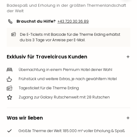
Badespaß und Erholung in der größten Thermenlandschaft
Deu
der Welt
Futu
Bela
Brauchst du Hilfe?
+43 720 30 36 89
alle
Ang
Die E-Tickets mit Barcode für die Therme Erding erhältst
Wass
du bis 3 Tage vor Anreise per E-Mail.
Trop
Isla
Exklusiv für Travelcircus Kunden
The
Erdi
Übernachtung in einem Premium Hotel deiner Wahl
Rula
Frühstück und weitere Extras, je nach gewähltem Hotel
Bad
Sch
Tagesticket für die Therme Erding
aqu
Zugang zur Galaxy Rutschenwelt mit 28 Rutschen
The
&
Bad
Was wir lieben
Sins
alle
Größte Therme der Welt: 185.000 m² voller Erholung & Spaß
Ang