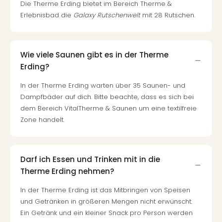
Die Therme Erding bietet im Bereich Therme &
Auss
Erlebnisbad die
Galaxy Rutschenwelt
mit 28 Rutschen.
Form
1
Die
Auss
Wie viele Saunen gibt es in der Therme
alle
Erding?
Ang
Spor
In der Therme Erding warten über 35 Saunen- und
Skiu
Dampfbäder auf dich. Bitte beachte, dass es sich bei
in
dem Bereich VitalTherme & Saunen um eine textilfreie
Deu
Zone handelt.
Skiu
in
Öste
Form
Darf ich Essen und Trinken mit in die
1
Therme Erding nehmen?
Reis
In der Therme Erding ist das Mitbringen von Speisen
Konz
und Getränken in größeren Mengen nicht erwünscht.
Nac
Kate
Ein Getränk und ein kleiner Snack pro Person werden