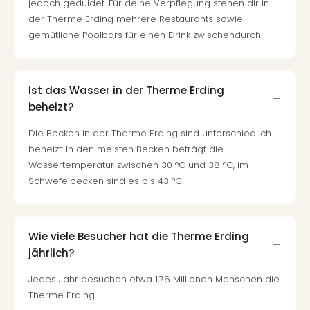
Konz
jedoch geduldet. Für deine Verpflegung stehen dir in
Karo
der Therme Erding mehrere Restaurants sowie
G
gemütliche Poolbars für einen Drink zwischendurch.
Pitbu
Back
Boy
Ist das Wasser in der Therme Erding
Disn
beheizt?
in
Con
Die Becken in der Therme Erding sind unterschiedlich
Schl
beheizt: In den meisten Becken beträgt die
Sch
Wassertemperatur zwischen 30 °C und 38 °C, im
Konz
Schwefelbecken sind es bis 43 °C.
alle
Ang
Fest
Ikar
Wie viele Besucher hat die Therme Erding
Festi
jährlich?
Glüc
Insel
Jedes Jahr besuchen etwa 1,76 Millionen Menschen die
M’er
Therme Erding.
Lun