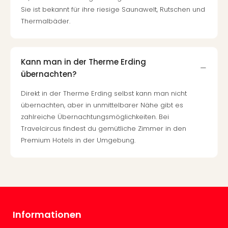
Karl
Sie ist bekannt für ihre riesige Saunawelt, Rutschen und
alle
Thermalbäder.
Ang
The
The
Deu
Kann man in der Therme Erding
The
übernachten?
Öste
alle
Direkt in der Therme Erding selbst kann man nicht
Ang
übernachten, aber in unmittelbarer Nähe gibt es
Nac
zahlreiche Übernachtungsmöglichkeiten. Bei
Kate
Travelcircus findest du gemütliche Zimmer in den
Well
Premium Hotels in der Umgebung.
Schl
Kass
Bad
Sins
Wel
Hote
Informationen
Bad
Arol