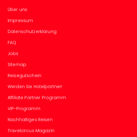
Tau
Über uns
Spa
alle
Impressum
Ang
Datenschutzerklärung
The
The
FAQ
Erdi
Trop
Jobs
Isla
Sitemap
The
Bad
Reisegutschein
Wöri
The
Werden Sie Hotelpartner!
Sins
Affiliate Partner Programm
Bad
Sch
VIP-Programm
Tau
The
Nachhaltiges Reisen
alle
Travelcircus Magazin
Ang