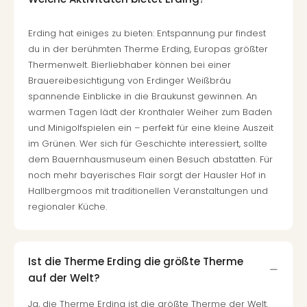
Wal
Baye
Erding hat einiges zu bieten: Entspannung pur findest
Bod
du in der berühmten Therme Erding, Europas größter
Harz
Thermenwelt. Bierliebhaber können bei einer
Nor
Brauereibesichtigung von Erdinger Weißbräu
NRW
spannende Einblicke in die Braukunst gewinnen. An
Ost
Sch
warmen Tagen lädt der Kronthaler Weiher zum Baden
alle
und Minigolfspielen ein – perfekt für eine kleine Auszeit
Ang
im Grünen. Wer sich für Geschichte interessiert, sollte
Well
dem Bauernhausmuseum einen Besuch abstatten. Für
Eur
noch mehr bayerisches Flair sorgt der Hausler Hof in
Deu
Hallbergmoos mit traditionellen Veranstaltungen und
Itali
regionaler Küche.
Nied
Öste
Pole
Ist die Therme Erding die größte Therme
Schw
Südt
auf der Welt?
Mar
Ja, die Therme Erding ist die größte Therme der Welt.