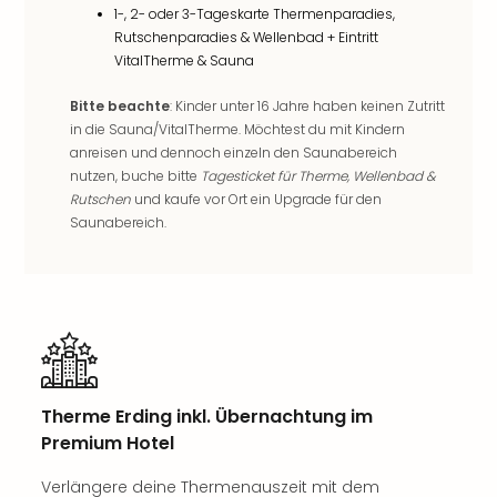
Neu
1-, 2- oder 3-Tageskarte Thermenparadies,
Fest
Rutschenparadies & Wellenbad + Eintritt
Bad
VitalTherme & Sauna
Bad
Veg
Bitte beachte
: Kinder unter 16 Jahre haben keinen Zutritt
Rou
in die Sauna/VitalTherme. Möchtest du mit Kindern
anreisen und dennoch einzeln den Saunabereich
Qua
nutzen, buche bitte
Tagesticket für Therme, Wellenbad &
Com
Rutschen
und kaufe vor Ort ein Upgrade für den
Club
Saunabereich.
Pret
Wo
alle
Ang
TV
Sho
ZDF
Fern
Therme Erding inkl. Übernachtung im
in
Premium Hotel
Main
Stef
Verlängere deine Thermenauszeit mit dem