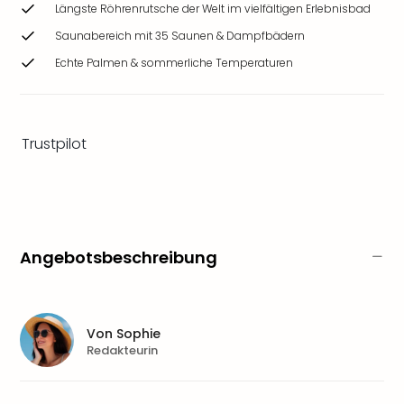
Längste Röhrenrutsche der Welt im vielfältigen Erlebnisbad
Zoo
&
Saunabereich mit 35 Saunen & Dampfbädern
Safa
Echte Palmen & sommerliche Temperaturen
Erle
Zoo
Han
Sere
Trustpilot
Park
Allw
Müns
Zoo
Leip
Safa
Angebotsbeschreibung
Beek
Ber
ZOO
Erle
Von
Sophie
Gels
Redakteurin
Welt
Wal