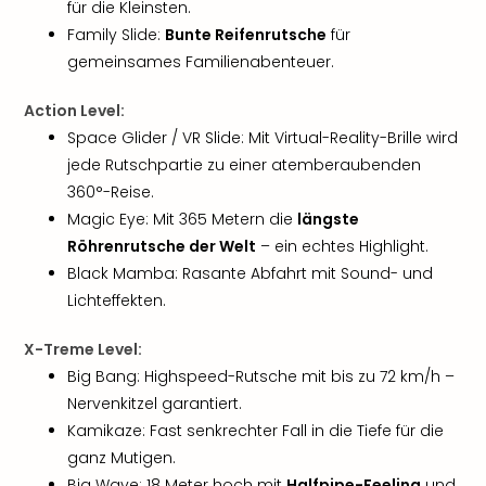
Jac
für die Kleinsten.
Musi
Family Slide:
Bunte Reifenrutsche
für
Der
gemeinsames Familienabenteuer.
Teuf
träg
Action Level:
Pra
Space Glider / VR Slide: Mit Virtual-Reality-Brille wird
Die
jede Rutschpartie zu einer atemberaubenden
Sch
360°-Reise.
und
das
Magic Eye: Mit 365 Metern die
längste
Biest
Röhrenrutsche der Welt
– ein echtes Highlight.
Wie
Black Mamba: Rasante Abfahrt mit Sound- und
Mari
Lichteffekten.
Ther
Sta
X-Treme Level:
Ente
Big Bang: Highspeed-Rutsche mit bis zu 72 km/h –
Das
Nervenkitzel garantiert.
Pha
Kamikaze: Fast senkrechter Fall in die Tiefe für die
der
Ope
ganz Mutigen.
Köln
Big Wave: 18 Meter hoch mit
Halfpipe-Feeling
und