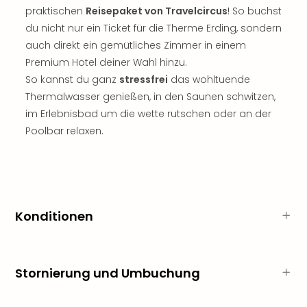
Raa
praktischen
Reisepaket von Travelcircus
! So buchst
Sho
du nicht nur ein Ticket für die Therme Erding, sondern
Stef
und
auch direkt ein gemütliches Zimmer in einem
Bully
Premium Hotel deiner Wahl hinzu.
geg
So kannst du ganz
stressfrei
das wohltuende
irge
Thermalwasser genießen, in den Saunen schwitzen,
Schn
im Erlebnisbad um die wette rutschen oder an der
alle
Poolbar relaxen.
Ang
Fest
Dom
Fest
Stör
Fest
Konditionen
Mus
Fuld
Are
di
Stornierung und Umbuchung
Ver
alle