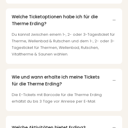
Black
Festi
Welche Ticketoptionen habe ich für die
Nibiri
Therme Erding?
Festi
alle
Du kannst zwischen einem 1-, 2- oder 3-Tagesticket für
Ang
Therme, Wellenbad & Rutschen und dem 1-, 2- oder 3-
Loca
Tagesticket für Thermen, Wellenbad, Rutschen,
LANX
Vitaltherme & Saunen wählen.
are
Köln
Merk
Spie
Wie und wann erhalte ich meine Tickets
Are
für die Therme Erding?
Well
Nac
Die E-Tickets mit Barcode für die Therme Erding
Dest
erhältst du bis 3 Tage vor Anreise per E-Mail.
Well
Deu
Allg
Baye
Welche Aktivitäten bietet Erding?