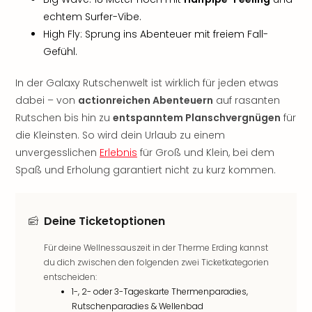
Tan
echtem Surfer-Vibe.
der
High Fly: Sprung ins Abenteuer mit freiem Fall-
Vam
Gefühl.
alle
Ang
In der Galaxy Rutschenwelt ist wirklich für jeden etwas
Sho
dabei – von
actionreichen Abenteuern
auf rasanten
&
Rutschen bis hin zu
entspanntem Planschvergnügen
für
Thea
ABB
die Kleinsten. So wird dein Urlaub zu einem
Voy
unvergesslichen
Erlebnis
für Groß und Klein, bei dem
in
Spaß und Erholung garantiert nicht zu kurz kommen.
Lon
Harr
Pott
Deine Ticketoptionen
Thea
Lon
Für deine Wellnessauszeit in der Therme Erding kannst
Frie
du dich zwischen den folgenden zwei Ticketkategorien
Pala
entscheiden:
Berli
1-, 2- oder 3-Tageskarte Thermenparadies,
Fest
Rutschenparadies & Wellenbad