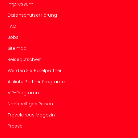
Auss
Impressum
Form
Datenschutzerklärung
1
Die
FAQ
Auss
Jobs
alle
Ang
Sitemap
Spor
Skiu
Reisegutschein
in
Werden Sie Hotelpartner!
Deu
Skiu
Affiliate Partner Programm
in
Öste
VIP-Programm
Form
Nachhaltiges Reisen
1
Reis
Travelcircus Magazin
Konz
Nac
Presse
Kate