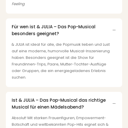
Mer
Feeling
.
Ben
Mus
Stut
Pors
Für wen ist & JULIA – Das Pop-Musical
Mus
besonders geeignet?
Auto
& JULIA ist ideal für alle, die Popmusik lieben und Lust
Wolf
auf eine moderne, humorvolle Musical-Inszenierung
BM
haben. Besonders geeignet ist die Show für
Mus
Freundinnen-Trips, Paare, Mutter-Tochter-Ausflüge
in
Mün
oder Gruppen, die ein energiegeladenes Erlebnis
Barb
suchen.
Mus
alle
Ang
Ist & JULIA – Das Pop-Musical das richtige
Auss
Musical für einen Mädelsabend?
Ga
Of
Absolut! Mit starken Frauenfiguren, Empowerment-
Thro
Botschaft und weltbekannten Pop-Hits eignet sich &
Stud