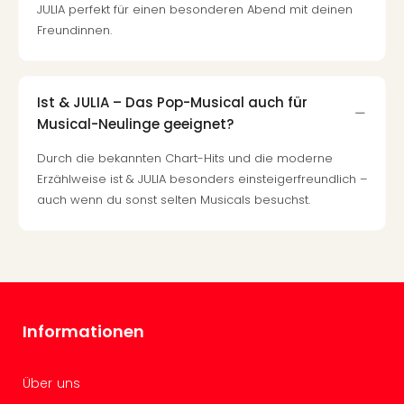
JULIA perfekt für einen besonderen Abend mit deinen
Tour
Freundinnen.
Swar
Krist
Mini
Wun
Ist & JULIA – Das Pop-Musical auch für
Ham
Musical-Neulinge geeignet?
War
Bros.
Durch die bekannten Chart-Hits und die moderne
Stud
Erzählweise ist & JULIA besonders einsteigerfreundlich –
Tour
auch wenn du sonst selten Musicals besuchst.
Lon
–
The
Mak
of
Harr
Informationen
Pott
Tita
–
Über uns
die