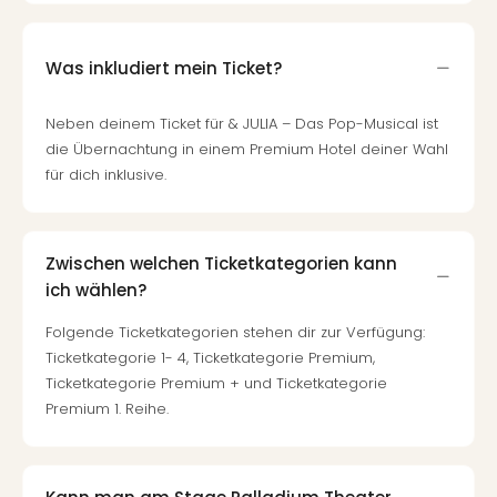
Raa
Sho
Stef
Was inkludiert mein Ticket?
und
Bully
geg
Neben deinem Ticket für & JULIA – Das Pop-Musical ist
irge
die Übernachtung in einem Premium Hotel deiner Wahl
Schn
für dich inklusive.
alle
Ang
Fest
Zwischen welchen Ticketkategorien kann
Dom
ich wählen?
Fest
Stör
Folgende Ticketkategorien stehen dir zur Verfügung:
Fest
Ticketkategorie 1- 4, Ticketkategorie Premium,
Mus
Ticketkategorie Premium + und Ticketkategorie
Fuld
Premium 1. Reihe.
Are
di
Ver
alle