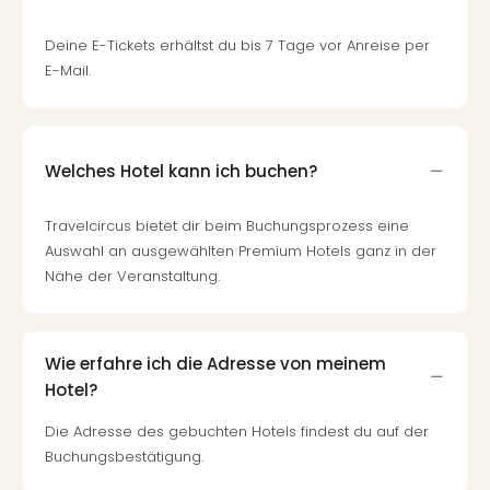
Neu
Fest
Deine E-Tickets erhältst du bis 7 Tage vor Anreise per
Bad
E-Mail.
Bad
Veg
Rou
Qua
Welches Hotel kann ich buchen?
Com
Club
Pret
Travelcircus bietet dir beim Buchungsprozess eine
Wo
Auswahl an ausgewählten Premium Hotels ganz in der
alle
Nähe der Veranstaltung.
Ang
TV
Sho
Wie erfahre ich die Adresse von meinem
ZDF
Hotel?
Fern
in
Die Adresse des gebuchten Hotels findest du auf der
Main
Buchungsbestätigung.
Stef