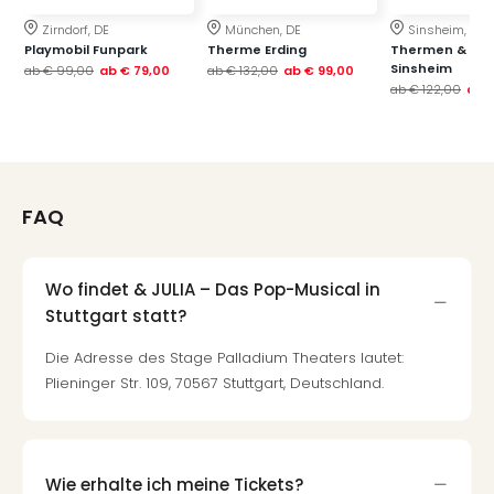
Tan
Zirndorf, DE
München, DE
Sinsheim, DE
der
Playmobil Funpark
Therme Erding
Thermen & Bad
Vam
Sinsheim
ab
€ 99,00
ab
€ 79,00
ab
€ 132,00
ab
€ 99,00
alle
ab
€ 122,00
ab
Ang
Sho
&
Thea
ABB
FAQ
Voy
in
Lon
Wo findet & JULIA – Das Pop-Musical in
Harr
Stuttgart statt?
Pott
Thea
Die Adresse des Stage Palladium Theaters lautet:
Lon
Plieninger Str. 109, 70567 Stuttgart, Deutschland.
Frie
Pala
Berli
Fest
Wie erhalte ich meine Tickets?