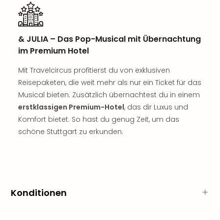
Sho
Nac
Kate
Musi
& JULIA – Das Pop-Musical mit Übernachtung
Starl
im Premium Hotel
Expr
Moul
Mit Travelcircus profitierst du von exklusiven
Rou
Reisepaketen, die weit mehr als nur ein Ticket für das
Das
Musical bieten. Zusätzlich übernachtest du in einem
Musi
erstklassigen Premium-Hotel
, das dir Luxus und
Köni
Komfort bietet. So hast du genug Zeit, um das
der
schöne Stuttgart zu erkunden.
Löw
Die
Eisk
Tarz
MJ
–
Konditionen
Das
Mich