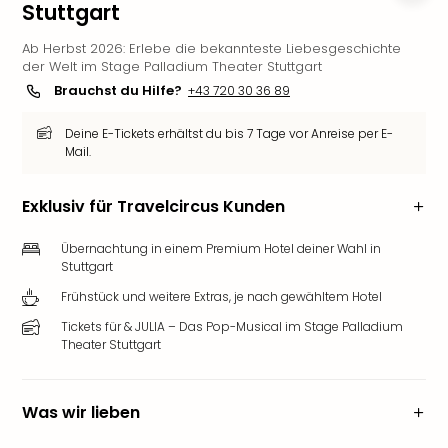
Stuttgart
Deu
Futu
Ab Herbst 2026: Erlebe die bekannteste Liebesgeschichte
Bela
der Welt im Stage Palladium Theater Stuttgart
alle
Brauchst du Hilfe?
+43 720 30 36 89
Ang
Wass
Deine E-Tickets erhältst du bis 7 Tage vor Anreise per E-
Trop
Mail.
Isla
The
Exklusiv für Travelcircus Kunden
Erdi
Rula
Übernachtung in einem Premium Hotel deiner Wahl in
Bad
Stuttgart
Sch
Frühstück und weitere Extras, je nach gewähltem Hotel
aqu
The
Tickets für & JULIA – Das Pop-Musical im Stage Palladium
Theater Stuttgart
&
Bad
Sins
Was wir lieben
alle
Ang