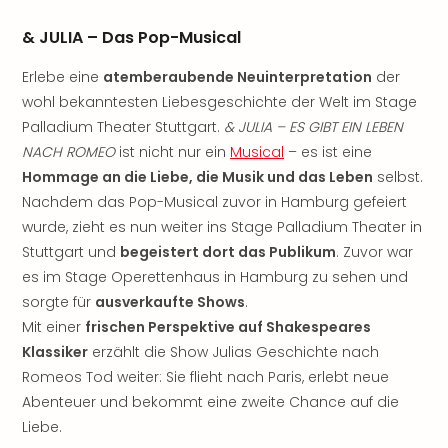
Nau
Aqu
& JULIA – Das Pop-Musical
Zool
Gar
Erlebe eine
atemberaubende Neuinterpretation
der
Berli
wohl bekanntesten Liebesgeschichte der Welt im Stage
alle
Palladium Theater Stuttgart.
& JULIA – ES GIBT EIN LEBEN
Ang
NACH ROMEO
ist nicht nur ein
Musical
– es ist eine
noc
Hommage an die Liebe, die Musik und das Leben
selbst.
meh
Frei
Nachdem das Pop-Musical zuvor in Hamburg gefeiert
Hau
wurde, zieht es nun weiter ins Stage Palladium Theater in
Feri
Stuttgart und
begeistert dort das Publikum
. Zuvor war
Feri
es im Stage Operettenhaus in Hamburg zu sehen und
Nac
sorgte für
ausverkaufte Shows
.
Dest
Mit einer
frischen Perspektive auf Shakespeares
Frei
Klassiker
erzählt die Show Julias Geschichte nach
Eur
Romeos Tod weiter: Sie flieht nach Paris, erlebt neue
Frei
Deu
Abenteuer und bekommt eine zweite Chance auf die
Freiz
Liebe.
Nied