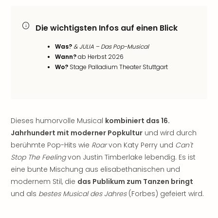
Freiz
Öste
Die wichtigsten Infos auf einen Blick
Freiz
Fran
Was?
& JULIA – Das Pop-Musical
alle
Wann?
ab Herbst 2026
Ang
Wo?
Stage Palladium Theater Stuttgart
Frei
Deu
Freiz
Baye
Freiz
Dieses humorvolle Musical
kombiniert das 16.
Hes
Jahrhundert mit moderner Popkultur
und wird durch
Freiz
berühmte Pop-Hits wie
Roar
von Katy Perry und
Can't
Nied
Stop The Feeling
von Justin Timberlake lebendig. Es ist
Freiz
NRW
eine bunte Mischung aus elisabethanischen und
alle
modernem Stil, die
das Publikum zum Tanzen bringt
Ang
und als
bestes Musical des Jahres
(Forbes) gefeiert wird.
Musi
&