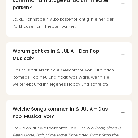
Kann man am Stage Palladium Theater
Ang
parken?
Nac
Dest
Ja, du kannst dein Auto kostenpflichtig in einer der
Musi
Parkhäuser am Theater parken.
Berli
Ham
NRW
Worum geht es in & JULIA – Das Pop-
Stut
Köln
Musical?
Wie
Das Musical erzählt die Geschichte von Julia nach
alle
Romeos Tod neu und fragt: Was wäre, wenn sie
Ang
weiterlebt und ihr eigenes Happy End schreibt?
Kultu
&
Spor
Nac
Welche Songs kommen in & JULIA – Das
Kate
Pop-Musical vor?
Mus
Tec
Freu dich auf weltbekannte Pop-Hits wie
Roar
,
Since U
Sins
Been Gone
,
Baby One More Time
oder
Can’t Stop the