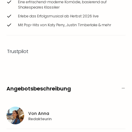
Eine erfrischend-moderne Komödie, basierend auf
Zoo
Shakespeares Klassiker
&
Safa
Erlebe das Erfolgsmusical ab Herbst 2026 live
Erle
Mit Pop-Hits von Katy Perry, Justin Timberlake & mehr
Zoo
Han
Sere
Park
Trustpilot
Allw
Müns
Zoo
Leip
Safa
Beek
Angebotsbeschreibung
Ber
ZOO
Erle
Gels
Von
Anna
Redakteurin
Welt
Wal