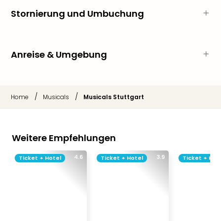
Jac
Musi
Stornierung und Umbuchung
Der
Teuf
träg
Anreise & Umgebung
Pra
Die
Sch
und
/
/
Home
Musicals
Musicals Stuttgart
das
Biest
Wie
Mari
Weitere Empfehlungen
Ther
Sta
4.6
3.9
Ticket + Hotel
Ticket + Hotel
Ticket + Hot
Ente
Das
Pha
der
Ope
Köln