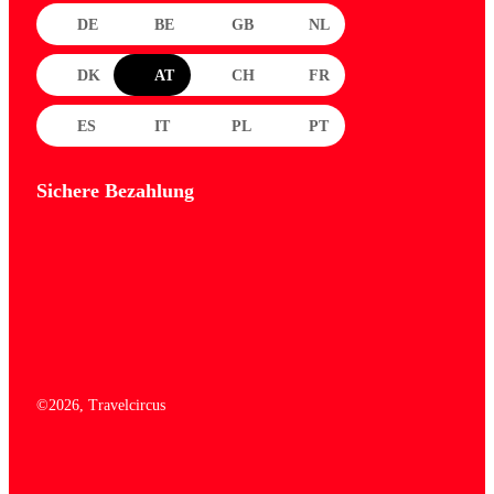
DE
BE
GB
NL
DK
AT
CH
FR
ES
IT
PL
PT
Sichere Bezahlung
©
2026
, Travelcircus