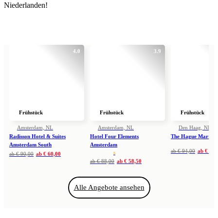
Niederlanden!
4.0
3.9
Frühstück
Frühstück
Frühstück
Amsterdam, NL
Amsterdam, NL
Den Haag, NL
Radisson Hotel & Suites
Hotel Four Elements
The Hague Marriott
Amsterdam South
Amsterdam
ab
€ 94,00
ab
€ 62,
s
ab
€ 90,00
ab
€ 60,00
ab
€ 88,00
ab
€ 58,50
Alle Angebote ansehen