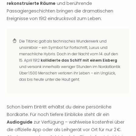
rekonstruierte Räume
und berührende
Freiz
Passagiergeschichten bringen die dramatischen
Öste
Ereignisse von 1912 eindrucksvoll zum Leben.
Freiz
Fran
alle
Ang
Die Titanic galt als technisches Wunderwerk und
Frei
unsinkbar – ein Symbol für Fortschritt, Luxus und
Deu
menschliche Hybris. Doch in der Nacht vom 14. auf den
Freiz
15. April 1912
kollidierte das Schiff mit einem Eisberg
Baye
und versank innerhalb weniger Stunden im Nordatlantik.
Freiz
Über 1.500 Menschen verloren ihr Leben – ein Unglück,
Hes
das bis heute unter die Haut geht.
Freiz
Nied
Freiz
NRW
Schon beim Eintritt erhältst du deine persönliche
alle
Bordkarte. Für noch tiefere Einblicke steht dir ein
Ang
Audioguide
zur Verfügung – wahlweise kostenfrei über
Musi
die offizielle App oder als Leihgerät vor Ort für nur 2 €.
&