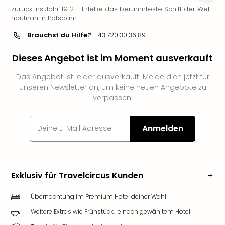
Zurück ins Jahr 1912 – Erlebe das berühmteste Schiff der Welt
Deu
hautnah in Potsdam
Futu
Bela
Brauchst du Hilfe?
+43 720 30 36 89
alle
Ang
Dieses Angebot ist im Moment ausverkauft
Wass
Trop
Das Angebot ist leider ausverkauft. Melde dich jetzt für
Isla
unseren Newsletter an, um keine neuen Angebote zu
verpassen!
The
Erdi
Rula
Anmelden
Bad
Sch
aqu
The
Exklusiv für Travelcircus Kunden
&
Bad
Übernachtung im Premium Hotel deiner Wahl
Sins
alle
Weitere Extras wie Frühstück, je nach gewähltem Hotel
Ang