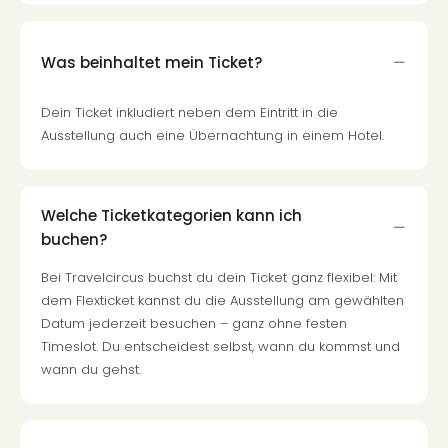
Ang
Nac
Dest
Was beinhaltet mein Ticket?
Musi
Berli
Dein Ticket inkludiert neben dem Eintritt in die
Ham
Ausstellung auch eine Übernachtung in einem Hotel.
NRW
Stut
Köln
Wie
Welche Ticketkategorien kann ich
alle
buchen?
Ang
Kultu
Bei Travelcircus buchst du dein Ticket ganz flexibel: Mit
&
dem Flexticket kannst du die Ausstellung am gewählten
Spor
Datum jederzeit besuchen – ganz ohne festen
Nac
Timeslot. Du entscheidest selbst, wann du kommst und
Kate
wann du gehst.
Mus
Tec
Sins