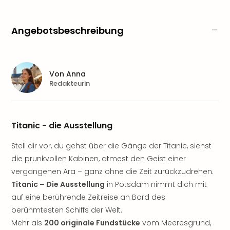
Nau
Aqu
Zool
Angebotsbeschreibung
Gar
Berli
alle
Ang
Von
Anna
noc
Redakteurin
meh
Frei
Hau
Titanic - die Ausstellung
Feri
Feri
Stell dir vor, du gehst über die Gänge der Titanic, siehst
Nac
die prunkvollen Kabinen, atmest den Geist einer
Dest
Frei
vergangenen Ära – ganz ohne die Zeit zurückzudrehen.
Eur
Titanic – Die Ausstellung
in Potsdam nimmt dich mit
Frei
auf eine berührende Zeitreise an Bord des
Deu
berühmtesten Schiffs der Welt.
Freiz
Mehr als
200 originale Fundstücke
vom Meeresgrund,
Nied