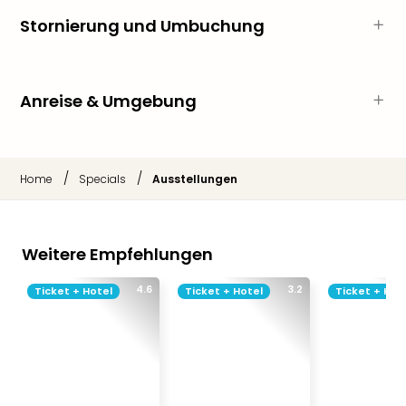
Tan
Stornierung und Umbuchung
der
Vam
alle
Ang
Anreise & Umgebung
Sho
&
Thea
ABB
/
/
Home
Specials
Ausstellungen
Voy
in
Lon
Weitere Empfehlungen
Harr
Pott
4.6
3.2
Ticket + Hotel
Ticket + Hotel
Ticket + Hot
Thea
Lon
Frie
Pala
Berli
Fest