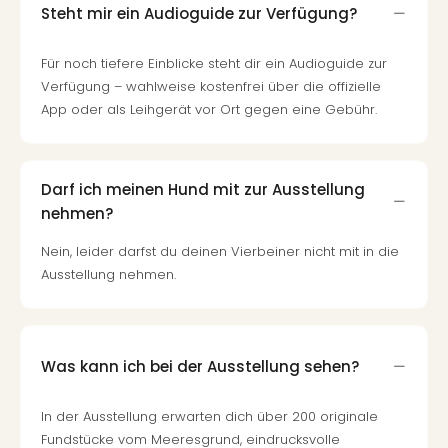
Mer
Steht mir ein Audioguide zur Verfügung?
Ben
Mus
Für noch tiefere Einblicke steht dir ein Audioguide zur
Stut
Verfügung – wahlweise kostenfrei über die offizielle
Pors
App oder als Leihgerät vor Ort gegen eine Gebühr.
Mus
Auto
Wolf
BM
Darf ich meinen Hund mit zur Ausstellung
Mus
nehmen?
in
Mün
Nein, leider darfst du deinen Vierbeiner nicht mit in die
Barb
Ausstellung nehmen.
Mus
alle
Ang
Auss
Was kann ich bei der Ausstellung sehen?
Ga
Of
In der Ausstellung erwarten dich über 200 originale
Thro
Fundstücke vom Meeresgrund, eindrucksvolle
Stud