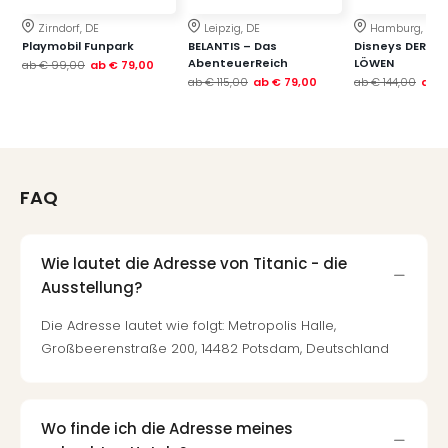
Neu
Fest
Zirndorf, DE
Leipzig, DE
Hamburg, DE
Playmobil Funpark
BELANTIS – Das
Disneys DER KÖ
Bad
AbenteuerReich
LÖWEN
ab
€ 99,00
ab
€ 79,00
Bad
ab
€ 115,00
ab
€ 79,00
ab
€ 144,00
ab
€
Veg
Rou
Qua
Com
Club
FAQ
Pret
Wo
alle
Wie lautet die Adresse von Titanic - die
Ang
Ausstellung?
TV
Sho
Die Adresse lautet wie folgt: Metropolis Halle,
ZDF
Großbeerenstraße 200, 14482 Potsdam, Deutschland
Fern
in
Main
Stef
Wo finde ich die Adresse meines