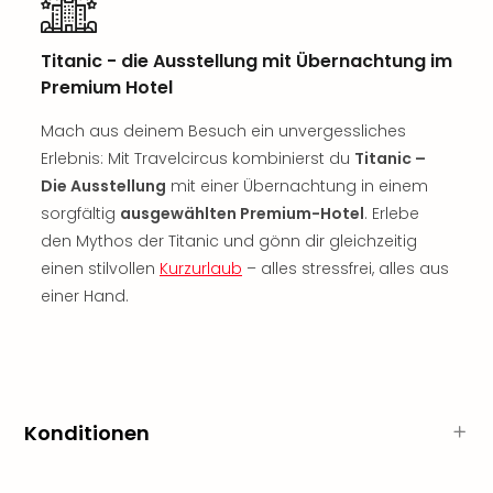
Jac
Musi
Der
Titanic - die Ausstellung mit Übernachtung im
Teuf
Premium Hotel
träg
Pra
Mach aus deinem Besuch ein unvergessliches
Die
Erlebnis: Mit Travelcircus kombinierst du
Titanic –
Sch
Die Ausstellung
mit einer Übernachtung in einem
und
sorgfältig
ausgewählten Premium-Hotel
. Erlebe
das
den Mythos der Titanic und gönn dir gleichzeitig
Biest
Wie
einen stilvollen
Kurzurlaub
– alles stressfrei, alles aus
Mari
einer Hand.
Ther
Sta
Ente
Das
Pha
Konditionen
der
Ope
Köln