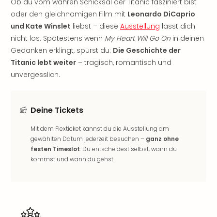
Ob du vom wahren Schicksal der Titanic fasziniert bist
Sho
oder den gleichnamigen Film mit
Leonardo DiCaprio
Nac
Kate
und Kate Winslet
liebst – diese
Ausstellung
lässt dich
Musi
nicht los. Spätestens wenn
My Heart Will Go On
in deinen
Starl
Gedanken erklingt, spürst du:
Die Geschichte der
Expr
Titanic lebt weiter
– tragisch, romantisch und
Moul
unvergesslich.
Rou
Das
Musi
Deine Tickets
Köni
der
Mit dem Flexticket kannst du die Ausstellung am
Löw
gewählten Datum jederzeit besuchen –
ganz ohne
Die
festen Timeslot
. Du entscheidest selbst, wann du
Eisk
kommst und wann du gehst.
Tarz
MJ
–
Das
Mich