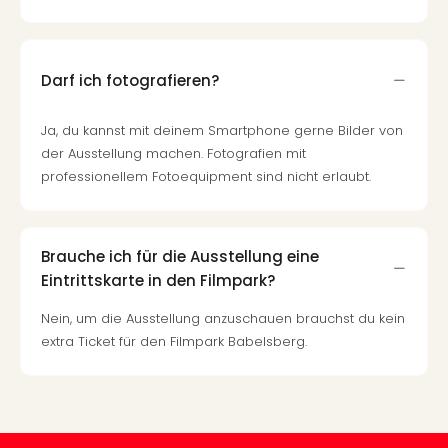
Auss
Form
1
Die
Darf ich fotografieren?
Auss
alle
Ja, du kannst mit deinem Smartphone gerne Bilder von
Ang
der Ausstellung machen. Fotografien mit
Spor
professionellem Fotoequipment sind nicht erlaubt.
Skiu
in
Deu
Skiu
Brauche ich für die Ausstellung eine
in
Eintrittskarte in den Filmpark?
Öste
Nein, um die Ausstellung anzuschauen brauchst du kein
Form
1
extra Ticket für den Filmpark Babelsberg.
Reis
Konz
Nac
Kate