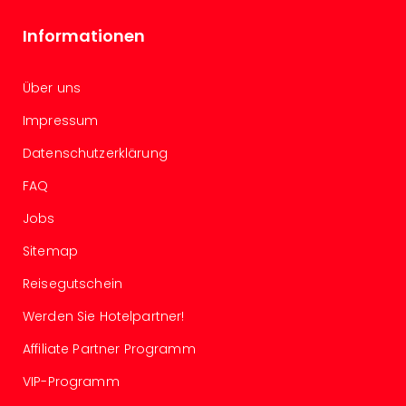
Konz
Karo
Informationen
G
Pitbu
Back
Über uns
Boy
Impressum
Disn
in
Datenschutzerklärung
Con
Schl
FAQ
Sch
Jobs
Konz
alle
Sitemap
Ang
Fest
Reisegutschein
Ikar
Werden Sie Hotelpartner!
Festi
Glüc
Affiliate Partner Programm
Insel
VIP-Programm
M’er
Lun