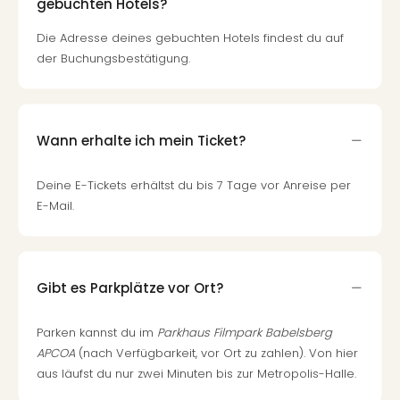
Raa
gebuchten Hotels?
Sho
Die Adresse deines gebuchten Hotels findest du auf
Stef
und
der Buchungsbestätigung.
Bully
geg
irge
Schn
Wann erhalte ich mein Ticket?
alle
Ang
Deine E-Tickets erhältst du bis 7 Tage vor Anreise per
Fest
E-Mail.
Dom
Fest
Stör
Fest
Gibt es Parkplätze vor Ort?
Mus
Fuld
Parken kannst du im
Parkhaus Filmpark Babelsberg
Are
di
APCOA
(nach Verfügbarkeit, vor Ort zu zahlen). Von hier
Ver
aus läufst du nur zwei Minuten bis zur Metropolis-Halle.
alle