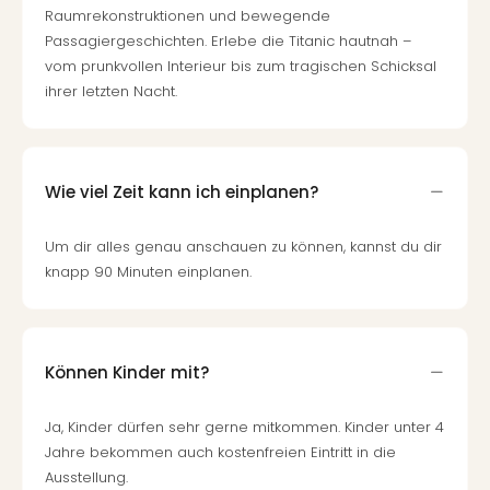
Raumrekonstruktionen und bewegende
Tour
Passagiergeschichten. Erlebe die Titanic hautnah –
Swar
vom prunkvollen Interieur bis zum tragischen Schicksal
Krist
ihrer letzten Nacht.
Mini
Wun
Ham
War
Bros.
Wie viel Zeit kann ich einplanen?
Stud
Tour
Um dir alles genau anschauen zu können, kannst du dir
Lon
knapp 90 Minuten einplanen.
–
The
Mak
of
Können Kinder mit?
Harr
Pott
Ja, Kinder dürfen sehr gerne mitkommen. Kinder unter 4
Tita
Jahre bekommen auch kostenfreien Eintritt in die
–
Ausstellung.
die