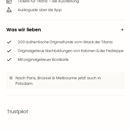
Tickets für Titanic – die Ausstellung
Zoo
&
Audioguide über die App
Safa
Erle
Zoo
Was wir lieben
Han
Sere
200 authentische Originalfunde vom Wrack der Titanic
Park
Originalgetreue Nachbildungen von Kabinen & der Freitreppe
Allw
Mit originalgetreuer Bordkarte
Müns
Zoo
Leip
Nach Paris, Brüssel & Melbourne jetzt auch in
Safa
Potsdam.
Beek
Ber
ZOO
Erle
Trustpilot
Gels
Welt
Wal