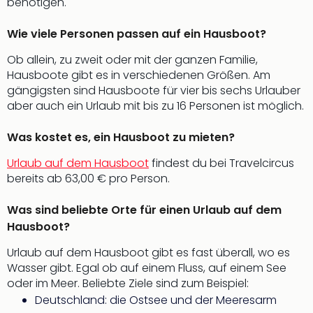
benötigen.
Neu
Fest
Wie viele Personen passen auf ein Hausboot?
Bad
Bad
Ob allein, zu zweit oder mit der ganzen Familie,
Veg
Hausboote gibt es in verschiedenen Größen. Am
Rou
gängigsten sind Hausboote für vier bis sechs Urlauber
Qua
aber auch ein Urlaub mit bis zu 16 Personen ist möglich.
Com
Club
Was kostet es, ein Hausboot zu mieten?
Pret
Wo
Urlaub auf dem Hausboot
findest du bei Travelcircus
alle
bereits ab 63,00 € pro Person.
Ang
TV
Was sind beliebte Orte für einen Urlaub auf dem
Sho
Hausboot?
ZDF
Fern
Urlaub auf dem Hausboot gibt es fast überall, wo es
in
Wasser gibt. Egal ob auf einem Fluss, auf einem See
Main
oder im Meer. Beliebte Ziele sind zum Beispiel:
Stef
Deutschland: die Ostsee und der Meeresarm