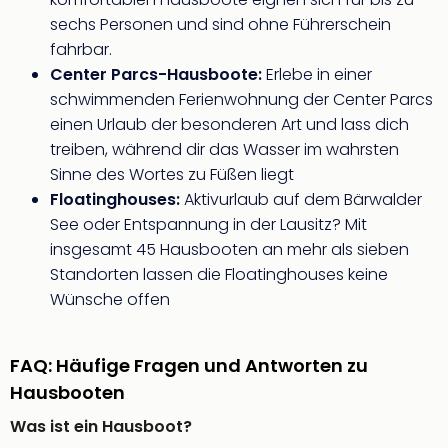
Jac
Musi
sechs Personen und sind ohne Führerschein
Der
fahrbar.
Teuf
Center Parcs-Hausboote:
Erlebe in einer
träg
schwimmenden Ferienwohnung der Center Parcs
Pra
einen Urlaub der besonderen Art und lass dich
Die
treiben, während dir das Wasser im wahrsten
Sch
Sinne des Wortes zu Füßen liegt
und
Floatinghouses:
Aktivurlaub auf dem Bärwalder
das
Biest
See oder Entspannung in der Lausitz? Mit
Wie
insgesamt 45 Hausbooten an mehr als sieben
Mari
Standorten lassen die Floatinghouses keine
Ther
Wünsche offen
Sta
Ente
Das
FAQ: Häufige Fragen und Antworten zu
Pha
Hausbooten
der
Ope
Was ist ein Hausboot?
Köln