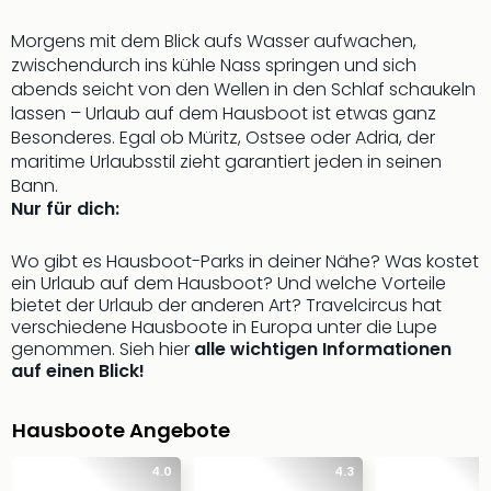
Deu
Morgens mit dem Blick aufs Wasser aufwachen,
Futu
zwischendurch ins kühle Nass springen und sich
Bela
abends seicht von den Wellen in den Schlaf schaukeln
alle
lassen – Urlaub auf dem Hausboot ist etwas ganz
Ang
Besonderes. Egal ob Müritz, Ostsee oder Adria, der
Wass
maritime Urlaubsstil zieht garantiert jeden in seinen
Trop
Bann.
Isla
Nur für dich:
The
Erdi
Wo gibt es Hausboot-Parks in deiner Nähe? Was kostet
Rula
ein Urlaub auf dem Hausboot? Und welche Vorteile
Bad
bietet der Urlaub der anderen Art? Travelcircus hat
Sch
verschiedene Hausboote in Europa unter die Lupe
aqu
genommen. Sieh hier
alle wichtigen Informationen
The
auf einen Blick!
&
Bad
Hausboote Angebote
Sins
alle
4.0
4.3
Ang