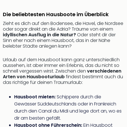
Nau
Aqu
Zool
Die beliebtesten Hausboote im Überblick
Gar
Zieht es dich auf den Bodensee, die Havel, die Nordsee
Berli
oder sogar direkt an die Adria? Träume von einem
alle
idyllischen Ausflug in die Natur?
Oder steht dir der
Ang
Sinn eher nach einem Hausboot, das in der Nähe
noc
belebter Städte anlegen kann?
meh
Frei
Urlaub auf dem Hausboot kann ganz unterschiedlich
Hau
aussehen, ist aber immer ein Erlebnis, das du nicht so
Feri
schnell vergessen wirst. Zwischen den
verschiedenen
Feri
Arten von Hausbooturlaub
findest bestimmt auch du
Nac
das richtige für deinen Traumurlaub:
Dest
Frei
Hausboot mieten:
Schippere durch die
Eur
Gewässer Süddeutschlands oder in Frankreich
Frei
durch den Canal du Midi und lege dort an, wo es
Deu
dir am besten gefällt.
Freiz
Hausboot ohne Führerschein:
Ein Hausboot
Nied