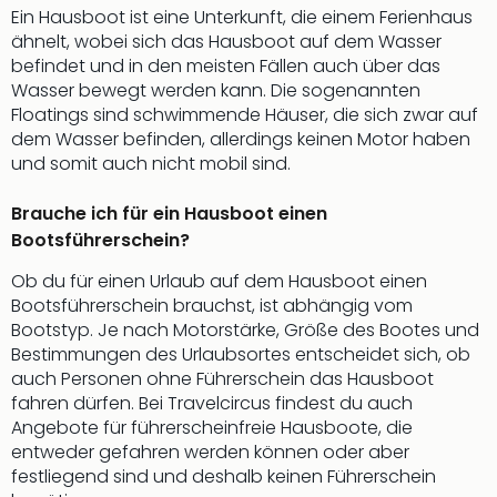
Ein Hausboot ist eine Unterkunft, die einem Ferienhaus
Tan
ähnelt, wobei sich das Hausboot auf dem Wasser
der
befindet und in den meisten Fällen auch über das
Vam
Wasser bewegt werden kann. Die sogenannten
alle
Floatings sind schwimmende Häuser, die sich zwar auf
Ang
dem Wasser befinden, allerdings keinen Motor haben
Sho
und somit auch nicht mobil sind.
&
Thea
ABB
Brauche ich für ein Hausboot einen
Voy
Bootsführerschein?
in
Ob du für einen Urlaub auf dem Hausboot einen
Lon
Bootsführerschein brauchst, ist abhängig vom
Harr
Bootstyp. Je nach Motorstärke, Größe des Bootes und
Pott
Bestimmungen des Urlaubsortes entscheidet sich, ob
Thea
auch Personen ohne Führerschein das Hausboot
Lon
fahren dürfen. Bei Travelcircus findest du auch
Frie
Angebote für führerscheinfreie Hausboote, die
Pala
entweder gefahren werden können oder aber
Berli
festliegend sind und deshalb keinen Führerschein
Fest