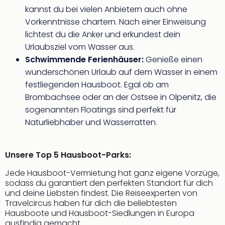
Freiz
kannst du bei vielen Anbietern auch ohne
Öste
Vorkenntnisse chartern. Nach einer Einweisung
Freiz
lichtest du die Anker und erkundest dein
Fran
Urlaubsziel vom Wasser aus.
alle
Schwimmende Ferienhäuser:
Genieße einen
Ang
wunderschönen Urlaub auf dem Wasser in einem
Frei
festliegenden Hausboot. Egal ob am
Deu
Brombachsee oder an der Ostsee in Olpenitz, die
Freiz
Baye
sogenannten Floatings sind perfekt für
Freiz
Naturliebhaber und Wasserratten.
Hes
Freiz
Nied
Unsere Top 5 Hausboot-Parks:
Freiz
Jede Hausboot-Vermietung hat ganz eigene Vorzüge,
NRW
sodass du garantiert den perfekten Standort für dich
alle
und deine Liebsten findest. Die Reiseexperten von
Ang
Travelcircus haben für dich die beliebtesten
Musi
Hausboote und Hausboot-Siedlungen in Europa
&
ausfindig gemacht.