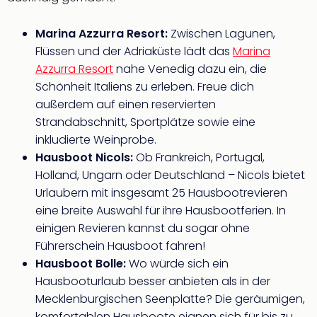
Sho
Nac
Marina Azzurra Resort:
Zwischen Lagunen,
Kate
Flüssen und der Adriaküste lädt das
Marina
Musi
Azzurra Resort
nahe Venedig dazu ein, die
Starl
Expr
Schönheit Italiens zu erleben. Freue dich
Moul
außerdem auf einen reservierten
Rou
Strandabschnitt, Sportplätze sowie eine
Das
inkludierte Weinprobe.
Musi
Hausboot Nicols:
Ob Frankreich, Portugal,
Köni
Holland, Ungarn oder Deutschland – Nicols bietet
der
Urlaubern mit insgesamt 25 Hausbootrevieren
Löw
Die
eine breite Auswahl für ihre Hausbootferien. In
Eisk
einigen Revieren kannst du sogar ohne
Tarz
Führerschein Hausboot fahren!
MJ
Hausboot Bolle:
Wo würde sich ein
–
Hausbooturlaub besser anbieten als in der
Das
Mecklenburgischen Seenplatte? Die geräumigen,
Mich
komfortablen Hausboote eignen sich für bis zu