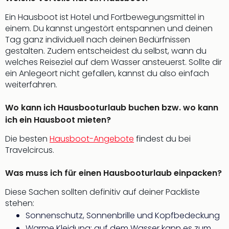
Ang
Ein Hausboot ist Hotel und Fortbewegungsmittel in
Nac
einem. Du kannst ungestört entspannen und deinen
Dest
Tag ganz individuell nach deinen Bedürfnissen
Musi
gestalten. Zudem entscheidest du selbst, wann du
Berli
welches Reiseziel auf dem Wasser ansteuerst. Sollte dir
Ham
ein Anlegeort nicht gefallen, kannst du also einfach
NRW
weiterfahren.
Stut
Köln
Wo kann ich Hausbooturlaub buchen bzw. wo kann
Wie
alle
ich ein Hausboot mieten?
Ang
Die besten
Hausboot-Angebote
findest du bei
Kultu
Travelcircus.
&
Spor
Was muss ich für einen Hausbooturlaub einpacken?
Nac
Kate
Diese Sachen sollten definitiv auf deiner Packliste
Mus
stehen:
Tec
Sonnenschutz, Sonnenbrille und Kopfbedeckung
Sins
Warme Kleidung: auf dem Wasser kann es zum