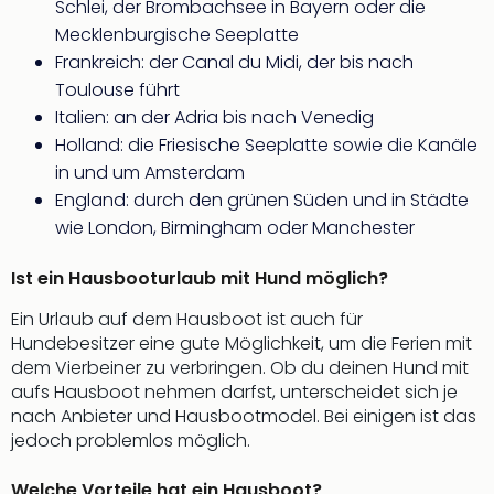
Raa
Schlei, der Brombachsee in Bayern oder die
Sho
Mecklenburgische Seeplatte
Stef
Frankreich: der Canal du Midi, der bis nach
und
Toulouse führt
Bully
Italien: an der Adria bis nach Venedig
geg
Holland: die Friesische Seeplatte sowie die Kanäle
irge
Schn
in und um Amsterdam
alle
England: durch den grünen Süden und in Städte
Ang
wie London, Birmingham oder Manchester
Fest
Dom
Ist ein Hausbooturlaub mit Hund möglich?
Fest
Stör
Ein Urlaub auf dem Hausboot ist auch für
Fest
Hundebesitzer eine gute Möglichkeit, um die Ferien mit
Mus
dem Vierbeiner zu verbringen. Ob du deinen Hund mit
Fuld
aufs Hausboot nehmen darfst, unterscheidet sich je
Are
nach Anbieter und Hausbootmodel. Bei einigen ist das
di
jedoch problemlos möglich.
Ver
alle
Welche Vorteile hat ein Hausboot?