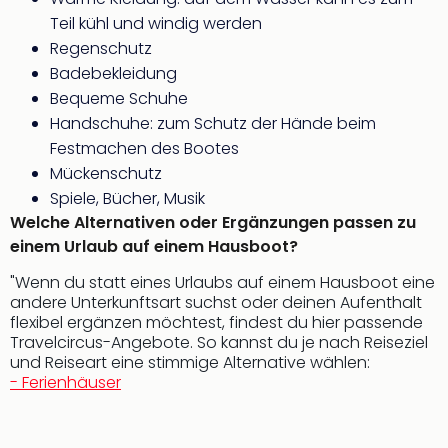
Mer
Teil kühl und windig werden
Ben
Regenschutz
Mus
Stut
Badebekleidung
Pors
Bequeme Schuhe
Mus
Handschuhe: zum Schutz der Hände beim
Auto
Festmachen des Bootes
Wolf
Mückenschutz
BM
Spiele, Bücher, Musik
Mus
Welche Alternativen oder Ergänzungen passen zu
in
einem Urlaub auf einem Hausboot?
Mün
Barb
"Wenn du statt eines Urlaubs auf einem Hausboot eine
Mus
andere Unterkunftsart suchst oder deinen Aufenthalt
alle
flexibel ergänzen möchtest, findest du hier passende
Ang
Travelcircus-Angebote. So kannst du je nach Reiseziel
Auss
und Reiseart eine stimmige Alternative wählen:
Ga
- Ferienhäuser
Of
Thro
Stud