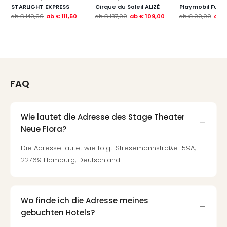
Jac
STARLIGHT EXPRESS
Cirque du Soleil ALIZÉ
Playmobil Funp
Musi
ab
€ 149,00
ab
€ 111,50
ab
€ 137,00
ab
€ 109,00
ab
€ 99,00
ab
€
Der
Teuf
träg
Pra
Die
Sch
FAQ
und
das
Biest
Wie lautet die Adresse des Stage Theater
Wie
Neue Flora?
Mari
Ther
Die Adresse lautet wie folgt: Stresemannstraße 159A,
Sta
22769 Hamburg, Deutschland
Ente
Das
Pha
Wo finde ich die Adresse meines
der
Ope
gebuchten Hotels?
Köln