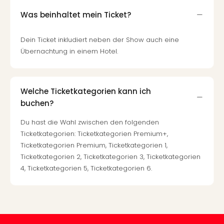
Neu
Fest
Was beinhaltet mein Ticket?
Bad
Bad
Dein Ticket inkludiert neben der Show auch eine
Veg
Übernachtung in einem Hotel.
Rou
Qua
Com
Welche Ticketkategorien kann ich
Club
Pret
buchen?
Wo
Du hast die Wahl zwischen den folgenden
alle
Ticketkategorien: Ticketkategorien Premium+,
Ang
Ticketkategorien Premium, Ticketkategorien 1,
TV
Ticketkategorien 2, Ticketkategorien 3, Ticketkategorien
Sho
4, Ticketkategorien 5, Ticketkategorien 6.
ZDF
Fern
in
Main
Stef