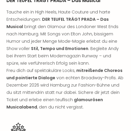
DER TEUFEL TRÄGT PRADA – Das Musical
Nau
Aqu
Tauche ein in High Heels, Haute Couture und harte
Zool
Entscheidungen:
DER TEUFEL TRÄGT PRADA – Das
Gar
Musical
bringt den Glamour des Londoner West Ends
Berli
alle
nach Hamburg. Mit Songs von Elton John, bissigem
Ang
Humor und jeder Menge Mode-Magie erlebst du eine
noc
Show voller
Stil, Tempo und Emotionen
. Begleite Andy
meh
bei ihrem Start beim Modemagazin Runway – und
Frei
spüre, wie verführerisch Erfolg sein kann.
Hau
Freu dich auf spektakuläre Looks,
mitreißende Choreos
Feri
und pointierte Dialoge
von echten Broadway-Profis. Ab
Feri
Nac
Dezember 2026 wird Hamburg zur Fashion-Bühne und
Dest
du sitzt mittendrin statt nur dabei. Sichere dir jetzt dein
Frei
Ticket und erlebe einen teuflisch
glamourösen
Eur
Musicalabend
, den du nicht vergisst.
Frei
Deu
Freiz
Nied