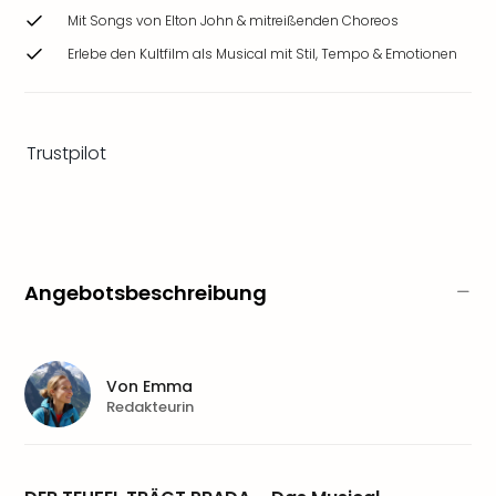
Zoo
Mit Songs von Elton John & mitreißenden Choreos
&
Erlebe den Kultfilm als Musical mit Stil, Tempo & Emotionen
Safa
Erle
Zoo
Han
Trustpilot
Sere
Park
Allw
Müns
Zoo
Leip
Angebotsbeschreibung
Safa
Beek
Ber
ZOO
Von
Emma
Erle
Redakteurin
Gels
Welt
Wal