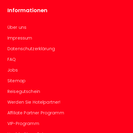
Raa
Sho
Informationen
Stef
und
Bully
Über uns
geg
Impressum
irge
Schn
Datenschutzerklärung
alle
Ang
FAQ
Fest
Jobs
Dom
Fest
Sitemap
Stör
Fest
Reisegutschein
Mus
Werden Sie Hotelpartner!
Fuld
Are
Affiliate Partner Programm
di
VIP-Programm
Ver
alle