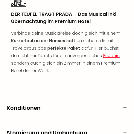
Freiz
Öste
DER TEUFEL TRÄGT PRADA – Das Musical inkl.
Freiz
Übernachtung im Premium Hotel
Fran
alle
Verbinde deine Musicalreise doch gleich mit einem
Ang
Kurzurlaub in der Hansestadt
un sichere dir mit
Frei
Travelcircus das
perfekte Paket
dafür: Hier buchst
Deu
du nicht nur Tickets für ein unvergessliches
Erlebnis
,
Freiz
sondern auch gleich ein Zimmer in einem Premium
Baye
Hotel deiner Wahl.
Freiz
Hes
Freiz
Nied
Freiz
NRW
Konditionen
alle
Ang
Musi
&
Stornierung und Umbuchung