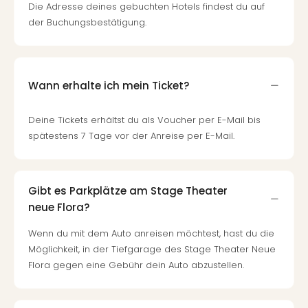
Die Adresse deines gebuchten Hotels findest du auf
Tan
der Buchungsbestätigung.
der
Vam
alle
Ang
Wann erhalte ich mein Ticket?
Sho
&
Thea
Deine Tickets erhältst du als Voucher per E-Mail bis
ABB
spätestens 7 Tage vor der Anreise per E-Mail.
Voy
in
Lon
Gibt es Parkplätze am Stage Theater
Harr
Pott
neue Flora?
Thea
Wenn du mit dem Auto anreisen möchtest, hast du die
Lon
Möglichkeit, in der Tiefgarage des Stage Theater Neue
Frie
Flora gegen eine Gebühr dein Auto abzustellen.
Pala
Berli
Fest