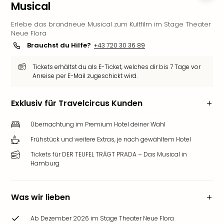
Musical
Deu
Futu
Erlebe das brandneue Musical zum Kultfilm im Stage Theater
Bela
Neue Flora
alle
Brauchst du Hilfe?
+43 720 30 36 89
Ang
Wass
Tickets erhältst du als E-Ticket, welches dir bis 7 Tage vor
Trop
Anreise per E-Mail zugeschickt wird.
Isla
The
Exklusiv für Travelcircus Kunden
Erdi
Rula
Übernachtung im Premium Hotel deiner Wahl
Bad
Frühstück und weitere Extras, je nach gewähltem Hotel
Sch
aqu
Tickets für DER TEUFEL TRÄGT PRADA – Das Musical in
The
Hamburg
&
Bad
Was wir lieben
Sins
alle
Ang
Ab Dezember 2026 im Stage Theater Neue Flora