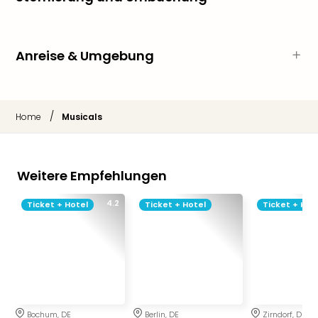
Sho
Nac
Kate
Musi
Anreise & Umgebung
Starl
Expr
Moul
Rou
/
Home
Musicals
Das
Musi
Köni
Weitere Empfehlungen
der
Löw
4.2
Ticket + Hotel
Ticket + Hotel
Ticket + Hot
Die
Eisk
Tarz
MJ
–
Das
Mich
Bochum, DE
Berlin, DE
Zirndorf, DE