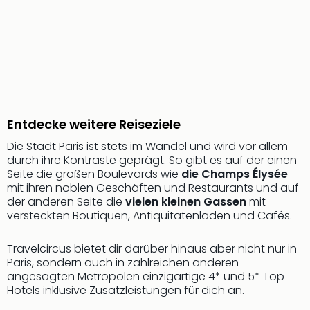
Nau
Aqu
Zool
Gar
Berli
alle
Ang
noc
Entdecke weitere Reiseziele
meh
Frei
Die Stadt Paris ist stets im Wandel und wird vor allem
Hau
durch ihre Kontraste geprägt. So gibt es auf der einen
Feri
Seite die großen Boulevards wie
die Champs Élysée
Feri
mit ihren noblen Geschäften und Restaurants und auf
Nac
der anderen Seite die
vielen kleinen Gassen
mit
versteckten Boutiquen, Antiquitätenläden und Cafés.
Dest
Frei
Eur
Travelcircus bietet dir darüber hinaus aber nicht nur in
Frei
Paris, sondern auch in zahlreichen anderen
angesagten Metropolen einzigartige 4* und 5* Top
Deu
Hotels inklusive Zusatzleistungen für dich an.
Freiz
Nied