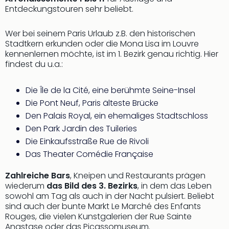
Tan
Entdeckungstouren sehr beliebt.
der
Vam
Wer bei seinem Paris Urlaub z.B. den historischen
alle
Stadtkern erkunden oder die Mona Lisa im Louvre
Ang
kennenlernen möchte, ist im 1. Bezirk genau richtig. Hier
findest du u.a.:
Sho
&
Thea
Die Île de la Cité, eine berühmte Seine-Insel
ABB
Die Pont Neuf, Paris älteste Brücke
Voy
Den Palais Royal, ein ehemaliges Stadtschloss
in
Den Park Jardin des Tuileries
Lon
Die Einkaufsstraße Rue de Rivoli
Harr
Das Theater Comédie Française
Pott
Thea
Zahlreiche Bars
, Kneipen und Restaurants prägen
Lon
wiederum
das Bild des 3. Bezirks
, in dem das Leben
Frie
sowohl am Tag als auch in der Nacht pulsiert. Beliebt
Pala
sind auch der bunte Markt Le Marché des Enfants
Berli
Rouges, die vielen Kunstgalerien der Rue Sainte
Fest
Anastase oder das Picassomuseum.