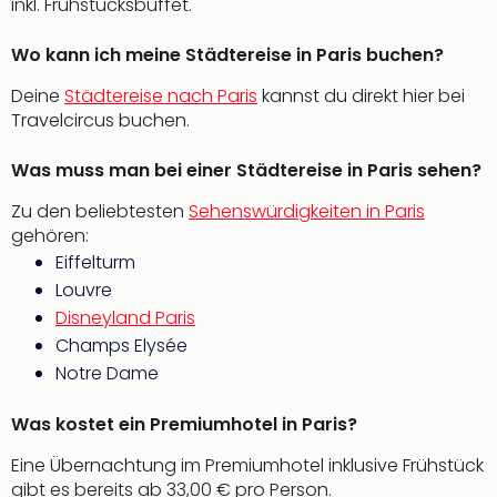
Konz
inkl. Frühstücksbuffet.
Karo
G
Wo kann ich meine Städtereise in Paris buchen?
Pitbu
Deine
Städtereise nach Paris
kannst du direkt hier bei
Back
Travelcircus buchen.
Boy
Disn
Was muss man bei einer Städtereise in Paris sehen?
in
Con
Zu den beliebtesten
Sehenswürdigkeiten in Paris
Schl
gehören:
Sch
Eiffelturm
Konz
Louvre
alle
Disneyland Paris
Ang
Champs Elysée
Fest
Ikar
Notre Dame
Festi
Glüc
Was kostet ein Premiumhotel in Paris?
Insel
Eine Übernachtung im Premiumhotel inklusive Frühstück
M’er
gibt es bereits ab 33,00 € pro Person.
Lun