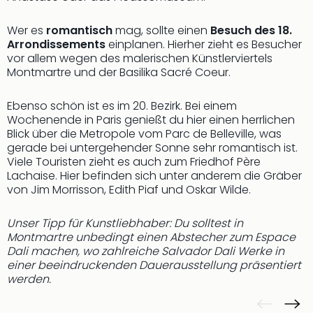
Neu
Fest
Wer es
romantisch
mag, sollte einen
Besuch des 18.
Bad
Arrondissements
einplanen. Hierher zieht es Besucher
Bad
vor allem wegen des malerischen Künstlerviertels
Veg
Montmartre und der Basilika Sacré Coeur.
Rou
Qua
Ebenso schön ist es im 20. Bezirk. Bei einem
Com
Wochenende in Paris genießt du hier einen herrlichen
Club
Blick über die Metropole vom Parc de Belleville, was
Pret
gerade bei untergehender Sonne sehr romantisch ist.
Wo
Viele Touristen zieht es auch zum Friedhof Père
alle
Lachaise. Hier befinden sich unter anderem die Gräber
von Jim Morrisson, Edith Piaf und Oskar Wilde.
Ang
TV
Sho
Unser Tipp für Kunstliebhaber: Du solltest in
ZDF
Montmartre unbedingt einen Abstecher zum Espace
Dali machen, wo zahlreiche Salvador Dali Werke in
Fern
einer beeindruckenden Dauerausstellung präsentiert
in
werden.
Main
Stef