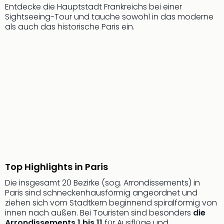
Jac
Entdecke die Hauptstadt Frankreichs bei einer
Musi
Sightseeing-Tour und tauche sowohl in das moderne
Der
als auch das historische Paris ein.
Teuf
träg
Pra
Die
Sch
und
das
Biest
Wie
Mari
Ther
Sta
Ente
Top Highlights in Paris
Das
Die insgesamt 20 Bezirke (sog. Arrondissements) in
Pha
Paris sind schneckenhausförmig angeordnet und
der
ziehen sich vom Stadtkern beginnend spiralförmig von
Ope
innen nach außen. Bei Touristen sind besonders
die
Köln
Arrondissements 1 bis 11
für Ausflüge und