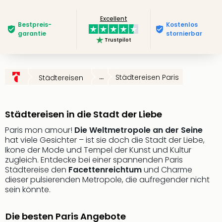
Deu
Excellent
Futu
Bestpreis­
Kostenlos
Bela
garantie
stornierbar
Trustpilot
alle
Ang
Wass
Trop
...
Städtereisen Paris
Städtereisen
Isla
The
Erdi
Städtereisen in die Stadt der Liebe
Rula
Bad
Paris mon amour!
Die Weltmetropole an der Seine
hat viele Gesichter – ist sie doch die Stadt der Liebe,
Sch
Ikone der Mode und Tempel der Kunst und Kultur
aqu
zugleich. Entdecke bei einer spannenden Paris
The
Städtereise den
Facettenreichtum
und Charme
&
dieser pulsierenden Metropole, die aufregender nicht
Bad
sein könnte.
Sins
alle
Die besten Paris Angebote
Ang