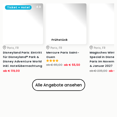
Zoo
4.0
Ticket + Hotel
&
Safa
Erle
Zoo
Han
Sere
Frühstück
Park
Paris, FR
Paris, FR
Paris, FR
Allw
Disneyland Paris: Eintritt
Mercure Paris Saint-
Magisches Winte
Müns
für Disneyland® Park &
Ouen
Special in Disney
Zoo
Disney Adventure World
Paris im Novemb
ab
€ 85,00
ab
€ 55,50
Leip
inkl. Hotelübernachtung
& Januar 2027
ab
€ 119,00
ab
€ 235,00
ab
€ 
Safa
Beek
Ber
Alle Angebote ansehen
ZOO
Erle
Gels
Welt
Wal