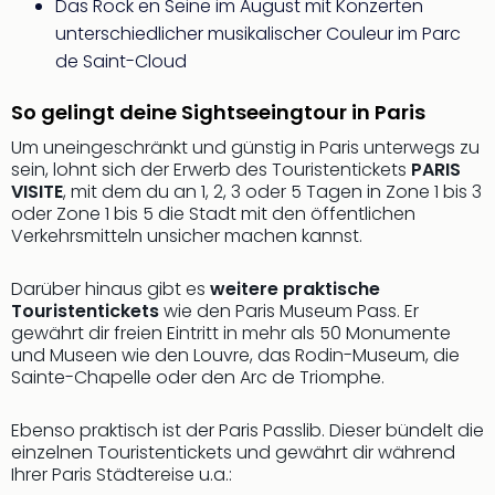
Das Rock en Seine im August mit Konzerten
Mer
Ben
unterschiedlicher musikalischer Couleur im Parc
Mus
de Saint-Cloud
Stut
Pors
So gelingt deine Sightseeingtour in Paris
Mus
Um uneingeschränkt und günstig in Paris unterwegs zu
Auto
sein, lohnt sich der Erwerb des Touristentickets
PARIS
Wolf
VISITE
, mit dem du an 1, 2, 3 oder 5 Tagen in Zone 1 bis 3
BM
oder Zone 1 bis 5 die Stadt mit den öffentlichen
Mus
Verkehrsmitteln unsicher machen kannst.
in
Mün
Darüber hinaus gibt es
weitere praktische
Barb
Touristentickets
wie den Paris Museum Pass. Er
Mus
gewährt dir freien Eintritt in mehr als 50 Monumente
alle
und Museen wie den Louvre, das Rodin-Museum, die
Ang
Sainte-Chapelle oder den Arc de Triomphe.
Auss
Ga
Ebenso praktisch ist der Paris Passlib. Dieser bündelt die
Of
einzelnen Touristentickets und gewährt dir während
Thro
Ihrer Paris Städtereise u.a.:
Stud