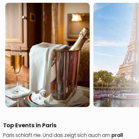
Raa
Sho
Stef
und
Bully
geg
irge
Schn
alle
Ang
Fest
Dom
Fest
Stör
Fest
Mus
Fuld
Are
di
Top Events in Paris
Ver
Paris schläft nie. Und das zeigt sich auch am
prall
alle