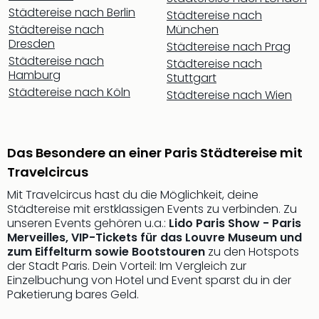
Sho
Städtereise nach Berlin
Städtereise nach
Nac
Städtereise nach
München
Kate
Dresden
Städtereise nach Prag
Musi
Städtereise nach
Städtereise nach
Starl
Hamburg
Stuttgart
Expr
Städtereise nach Köln
Städtereise nach Wien
Moul
Rou
Das
Musi
Das Besondere an einer Paris Städtereise mit
Köni
Travelcircus
der
Mit Travelcircus hast du die Möglichkeit, deine
Löw
Städtereise mit erstklassigen Events zu verbinden. Zu
Die
unseren Events gehören u.a.:
Lido Paris Show - Paris
Eisk
Merveilles, VIP-Tickets für das Louvre Museum und
Tarz
zum Eiffelturm sowie Bootstouren
zu den Hotspots
MJ
der Stadt Paris. Dein Vorteil: Im Vergleich zur
–
Einzelbuchung von Hotel und Event sparst du in der
Das
Paketierung bares Geld.
Mich