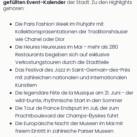
gefüllten Event-Kalender
der Stadt. Zu den Highlights
Ang
gehören:
Nac
Dest
Die Paris Fashion Week im Frühjahr mit
Musi
Berli
Kollektionspräsentationen der Traditionshäuser
Ham
wie Chanel oder Dior
NRW
Die Heures Heureuses im Mai – mehr als 280
Stut
Restaurants begeben sich auf exklusive
Köln
Verkostungstouren durch die Stadtteile
Wie
Das Festival des Jazz in Saint-Germain-des-Prés
alle
mit zahlreichen nationalen und internationalen
Ang
Kultu
Künstlern
&
Die legendäre Fête de la Musique am 21. Juni - der
Spor
wild-bunte, rhythmische Start in den Sommer
Nac
Die Tour de France Endspurt im Juli, der zum
Kate
Prachtboulevard der Champs-Élysées führt
Mus
Die Europäische Nacht der Museen im Mai mit
Tec
freiem Eintritt in zahlreiche Pariser Museen
Sins