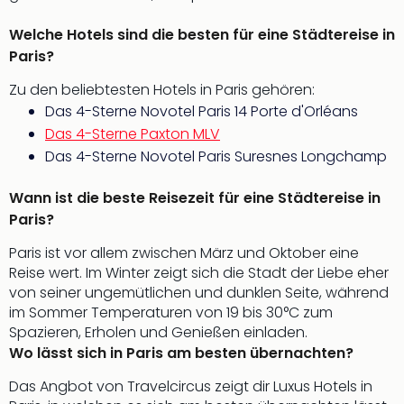
Black
Welche Hotels sind die besten für eine Städtereise in
Festi
Nibiri
Paris?
Festi
Zu den beliebtesten Hotels in Paris gehören:
alle
Das 4-Sterne Novotel Paris 14 Porte d'Orléans
Ang
Das 4-Sterne Paxton MLV
Loca
LANX
Das 4-Sterne Novotel Paris Suresnes Longchamp
are
Köln
Wann ist die beste Reisezeit für eine Städtereise in
Merk
Paris?
Spie
Paris ist vor allem zwischen März und Oktober eine
Are
Reise wert. Im Winter zeigt sich die Stadt der Liebe eher
Well
von seiner ungemütlichen und dunklen Seite, während
Nac
im Sommer Temperaturen von 19 bis 30°C zum
Dest
Spazieren, Erholen und Genießen einladen.
Well
Wo lässt sich in Paris am besten übernachten?
Deu
Allg
Das Angbot von Travelcircus zeigt dir Luxus Hotels in
Baye