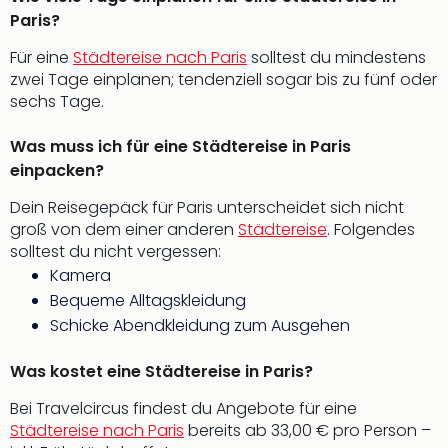
Auss
Paris?
Form
1
Für eine
Städtereise nach Paris
solltest du mindestens
Die
zwei Tage einplanen; tendenziell sogar bis zu fünf oder
Auss
sechs Tage.
alle
Ang
Was muss ich für eine Städtereise in Paris
Spor
einpacken?
Skiu
Dein Reisegepäck für Paris unterscheidet sich nicht
in
groß von dem einer anderen
Städtereise
. Folgendes
Deu
solltest du nicht vergessen:
Skiu
Kamera
in
Öste
Bequeme Alltagskleidung
Form
Schicke Abendkleidung zum Ausgehen
1
Reis
Was kostet eine Städtereise in Paris?
Konz
Nac
Bei Travelcircus findest du Angebote für eine
Kate
Städtereise nach Paris
bereits ab 33,00 € pro Person –