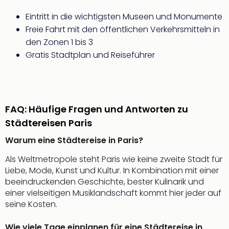
Tour
Eintritt in die wichtigsten Museen und Monumente
Swar
Freie Fahrt mit den öffentlichen Verkehrsmitteln in
Krist
den Zonen 1 bis 3
Mini
Gratis Stadtplan und Reiseführer
Wun
Ham
War
Bros.
Stud
FAQ: Häufige Fragen und Antworten zu
Tour
Städtereisen Paris
Lon
–
Warum eine Städtereise in Paris?
The
Mak
Als Weltmetropole steht Paris wie keine zweite Stadt für
of
Liebe, Mode, Kunst und Kultur. In Kombination mit einer
Harr
beeindruckenden Geschichte, bester Kulinarik und
Pott
einer vielseitigen Musiklandschaft kommt hier jeder auf
Tita
seine Kosten.
–
die
Wie viele Tage einplanen für eine Städtereise in