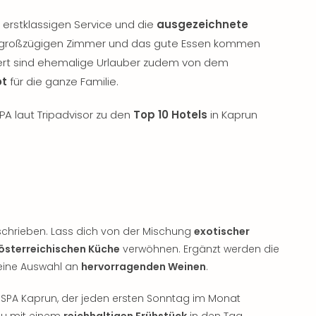
erstklassigen Service und die
ausgezeichnete
 großzügigen Zimmer und das gute Essen kommen
tert sind ehemalige Urlauber zudem von dem
ot
für die ganze Familie.
A laut Tripadvisor zu den
Top 10 Hotels
in Kaprun
chrieben. Lass dich von der Mischung
exotischer
österreichischen Küche
verwöhnen. Ergänzt werden die
 eine Auswahl an
hervorragenden Weinen
.
SPA Kaprun, der jeden ersten Sonntag im Monat
 du mit einem
reichhaltigen Frühstück
in den Tag.