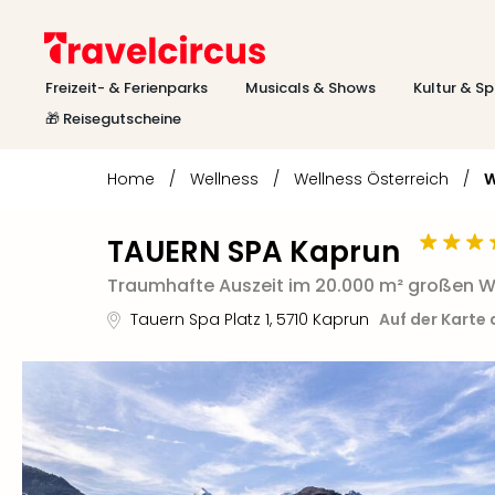
Freizeit- & Ferienparks
Musicals & Shows
Kultur & Sp
🎁 Reisegutscheine
Home
/
Wellness
/
Wellness Österreich
/
W
TAUERN SPA Kaprun
Traumhafte Auszeit im 20.000 m² großen We
Tauern Spa Platz 1
,
5710
Kaprun
Auf der Karte