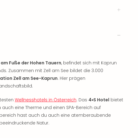
,
am Fuße der Hohen Tauern
, befindet sich mit Kaprun
ds. Zusammen mit Zell am See bildet die 3.000
nation Zell am See-Kaprun
. Hier prägen
andschaftsbild.
btesten
Wellnesshotels in Österreich
. Das
4⭑S Hotel
bietet
rn auch eine Therme und einen SPA-Bereich auf
sbereich hast auch du auch eine atemberaubende
beeindruckende Natur.