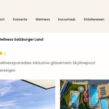
ort
Konzerte
Wellness
Kurzurlaub
Städtereisen
ellness Salzburger Land
s
llnessparadies inklusive gläsernem Skylinepool
 anzeigen