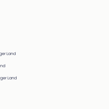
ger Land
and
rger Land