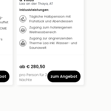
Laa an der Thaya, AT
Inklusivleis
Inklusivleistungen
:
Täglic
Tägliche Halbpension mit
g-
Frühst
Frühstück und Abendessen
uffet
Zugan
Zugang zum hoteleigenen
DOME
Wellne
Wellnessbereich
am Ab
Zugang zur angrenzenden
rs
Freie E
Therme Laa inkl. Wasser- und
Stran
Saunawelt
See
€ 155,00
ab
€ 280,50
ab
€ 99,
pro Person für 2
pro Person f
bot
zum Angebot
Nächte
Nacht