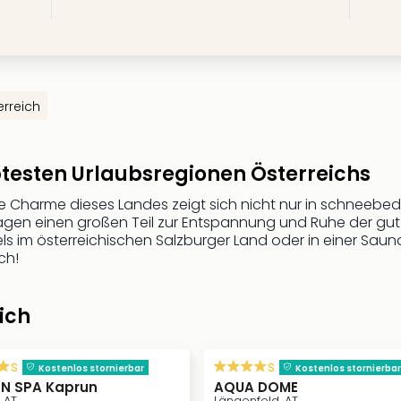
rreich
btesten Urlaubsregionen Österreichs
ive Charme dieses Landes zeigt sich nicht nur in schneebe
gen einen großen Teil zur Entspannung und Ruhe der gut 9 M
 im österreichischen Salzburger Land oder in einer Sauna
ch!
ich
s
s
Kostenlos stornierbar
Kostenlos stornierbar
N SPA Kaprun
AQUA DOME
 AT
Längenfeld, AT