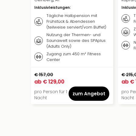
Inklusivleistungen
:
Inklusi
Tägliche Halbpension mit
T
Frühstück & Abendessen
F
(teilweise serviert/vom Buffet)
Z
Nutzung der Thermen- und
W
Saunawelt sowie des SPAplus
N
(Adults Only)
F
Zugang zum 450 m² Fitness
Center
€ 157,00
€ 215,
ab
€ 129,00
ab
€ 
pro Person für 1
pro Per
zum Angebot
Nacht
Nacht