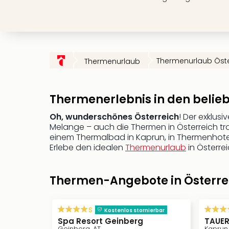
Thermenurlaub Öste
Thermenurlaub
Thermenerlebnis in den belie
Oh, wunderschönes Österreich
! Der exklus
Melange – auch die Thermen in Österreich tra
einem Thermalbad in Kaprun, in Thermenhotels
Erlebe den idealen
Thermenurlaub
in Österrei
Thermen-Angebote in Österre
s
Kostenlos stornierbar
Spa Resort Geinberg
TAUER
Geinberg, AT
Kaprun,