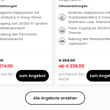
vleistungen
:
Inklusivleistungen
:
ägliche Halbpension mit
Köstliche Halbpension mit
rühstück & 5-Gang-Dinner
Frühstücksbuffet & 5-Gan
Wahlmenü oder Themenb
ugang zum 20.000 m² großen
ellnessbereich
Freier Zugang zur AQUA 
Therme
utzung des Panorama-
itnessbereichs
Nutzung des Fitnesscente
Gipfelsturm
00
€ 394,00
174,00
ab
€ 236,00
son für 1
pro Person für 1
zum Angebot
zum Ange
Nacht
Alle Angebote ansehen