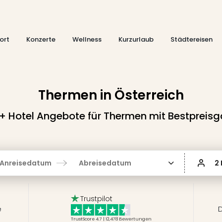
ort
Konzerte
Wellness
Kurzurlaub
Städtereisen
Thermen in Österreich
 + Hotel Angebote für Thermen mit Bestpreisg
Anreisedatum
Abreisedatum
2
Trustpilot
e
D
TrustScore 4.7 | 12,478
Bewertungen