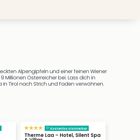
deckten Alpengipfeln und einer feinen Wiener
illionen Österreicher bei. Lass dich in
 in Tirol nach Strich und Faden verwöhnen.
Kostenlos stornierbar
Therme Laa – Hotel, Silent Spa
Hotel Wen
& Villas
Neusiedl am