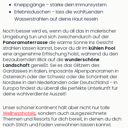
Kneippgänge – stärke dein Immunsystem
Freiz
Öste
Erlebnisduschen – lass die wohltuenden
Freiz
Wasserstrahlen auf deine Haut rieseln
Fran
alle
Noch besser wird es, wenn du all das in malerischer
Ang
Umgebung tun und sich zwischendurch auf der
Panoramaterrasse
die warme Sonne ins Gesicht
Frei
strahlen lassen kannst, bevor du dir im
kühlen Pool
Deu
eine angenehme Erfrischung holst, während du den
Freiz
bezaubernden Blick auf die
wunderschöne
Baye
Landschaft
genießt. Sei es das Glitzern des
Freiz
Gardasees in Italien, imposante Alpenpanoramen in
Hes
Österreich oder der Schweiz oder die Schönheit der
Freiz
Nordsee in den Niederlanden oder Deutschland – in
Nied
Europa findest du überall die perfekte Unterkunft für
Freiz
deine wohlverdiente Auszeit!
NRW
alle
Unser schöner Kontinent hält aber nicht nur tolle
Ang
Wellnesshotels
, sondern auch ausgezeichnete
Musi
Thermen und Resorts für dich bereit, in denen du dich
&
nach Strich und Faden verwöhnen lassen kannst.