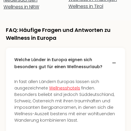
Neu
Wellness in Tirol
Wellness in NRW
Fest
Bad
Bad
Veg
FAQ: Häufige Fragen und Antworten zu
Rou
Wellness in Europa
Qua
Com
Club
Welche Länder in Europa eignen sich
Pret
Wo
besonders gut für einen Wellnessurlaub?
alle
Ang
In fast allen Ländern Europas lassen sich
TV
ausgezeichnete
Wellnesshotels
finden.
Sho
Besonders beliebt sind jedoch Süddeutschland,
ZDF
Schweiz, Österreich mit ihren traumhaften und
Fern
imposanten Bergpanoramen, in denen sich die
in
Wellness-Auszeit bestens mit einer wohltuenden
Main
Wanderung kombinieren lässt.
Stef