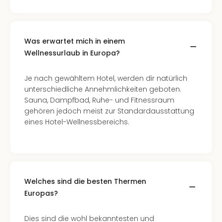
Raa
Sho
Stef
und
Was erwartet mich in einem
Bully
Wellnessurlaub in Europa?
geg
irge
Schn
Je nach gewähltem Hotel, werden dir natürlich
alle
unterschiedliche Annehmlichkeiten geboten.
Ang
Sauna, Dampfbad, Ruhe- und Fitnessraum
Fest
gehören jedoch meist zur Standardausstattung
Dom
eines Hotel-Wellnessbereichs.
Fest
Stör
Fest
Mus
Fuld
Welches sind die besten Thermen
Are
Europas?
di
Ver
alle
Dies sind die wohl bekanntesten und