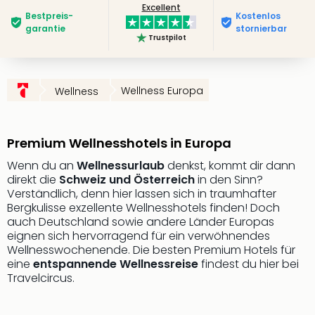
Excellent
Deu
Bestpreis­
Kostenlos
Futu
garantie
stornierbar
Trustpilot
Bela
alle
Ang
Wass
Wellness Europa
Wellness
Trop
Isla
The
Premium Wellnesshotels in Europa
Erdi
Wenn du an
Wellnessurlaub
denkst, kommt dir dann
Rula
direkt die
Schweiz und Österreich
in den Sinn?
Bad
Verständlich, denn hier lassen sich in traumhafter
Sch
Bergkulisse exzellente Wellnesshotels finden! Doch
aqu
auch Deutschland sowie andere Länder Europas
The
eignen sich hervorragend für ein verwöhnendes
&
Wellnesswochenende. Die besten Premium Hotels für
Bad
eine
entspannende Wellnessreise
findest du hier bei
Sins
Travelcircus.
alle
Ang