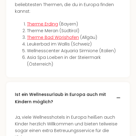
Ang
beliebtesten Thermen, die du in Europa finden
Nac
kannst:
Dest
Musi
Therme Erding
(Bayern)
Berli
Therme Meran (Südtirol)
Ham
Therme Bad Wörishofen
(Allgäu)
NRW
Leukerbad im Wallis (Schweiz)
Stut
Wellnesscenter Aquaria Sirmione (Italien)
Köln
Asia Spa Loeben in der Steiermark
Wie
(Österreich)
alle
Ang
Kultu
&
Ist ein Wellnessurlaub in Europa auch mit
Spor
Kindern möglich?
Nac
Kate
Ja, viele Wellnesshotels in Europa heißen auch
Mus
Kinder herzlich Willkommen und bieten teilweise
Tec
sogar einen extra Betreuungsservice für die
Sins