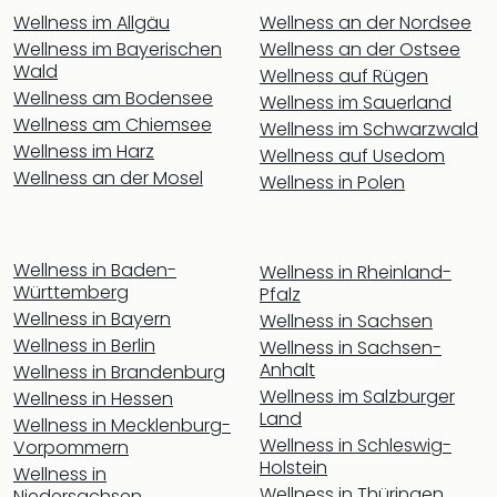
Tan
Wellness im Allgäu
Wellness an der Nordsee
der
Wellness im Bayerischen
Wellness an der Ostsee
Vam
Wald
Wellness auf Rügen
alle
Wellness am Bodensee
Wellness im Sauerland
Ang
Wellness am Chiemsee
Wellness im Schwarzwald
Sho
Wellness im Harz
Wellness auf Usedom
&
Wellness an der Mosel
Wellness in Polen
Thea
ABB
Voy
in
Wellness in Baden-
Wellness in Rheinland-
Lon
Württemberg
Pfalz
Harr
Wellness in Bayern
Wellness in Sachsen
Pott
Wellness in Berlin
Wellness in Sachsen-
Thea
Anhalt
Wellness in Brandenburg
Lon
Wellness im Salzburger
Wellness in Hessen
Frie
Land
Wellness in Mecklenburg-
Pala
Wellness in Schleswig-
Vorpommern
Berli
Holstein
Wellness in
Fest
Wellness in Thüringen
Niedersachsen