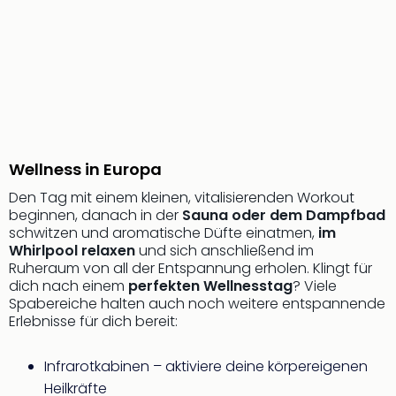
Nau
Aqu
Zool
Gar
Berli
alle
Ang
noc
meh
Wellness in Europa
Frei
Den Tag mit einem kleinen, vitalisierenden Workout
Hau
beginnen, danach in der
Sauna oder dem Dampfbad
Feri
schwitzen und aromatische Düfte einatmen,
im
Feri
Whirlpool relaxen
und sich anschließend im
Nac
Ruheraum von all der Entspannung erholen. Klingt für
Dest
dich nach einem
perfekten Wellnesstag
? Viele
Frei
Spabereiche halten auch noch weitere entspannende
Eur
Erlebnisse für dich bereit:
Frei
Deu
Infrarotkabinen – aktiviere deine körpereigenen
Freiz
Heilkräfte
Nied