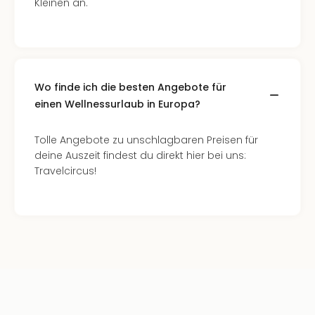
Kleinen an.
Mer
Ben
Mus
Stut
Pors
Mus
Wo finde ich die besten Angebote für
Auto
einen Wellnessurlaub in Europa?
Wolf
BM
Tolle Angebote zu unschlagbaren Preisen für
Mus
deine Auszeit findest du direkt hier bei uns:
in
Travelcircus!
Mün
Barb
Mus
alle
Ang
Auss
Ga
Of
Thro
Stud