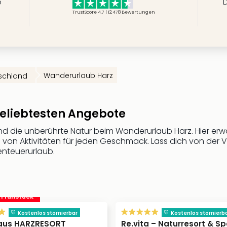
e
D
TrustScore 4.7 | 12,478
Bewertungen
Wanderurlaub Harz
schland
eliebtesten Angebote
nd die unberührte Natur beim Wanderurlaub Harz. Hier er
on Aktivitäten für jeden Geschmack. Lass dich von der Viel
nteuerurlaub.
. Frühstück
Kostenlos stornierbar
Kostenlos stornierb
aus HARZRESORT
Re.vita – Naturresort & S