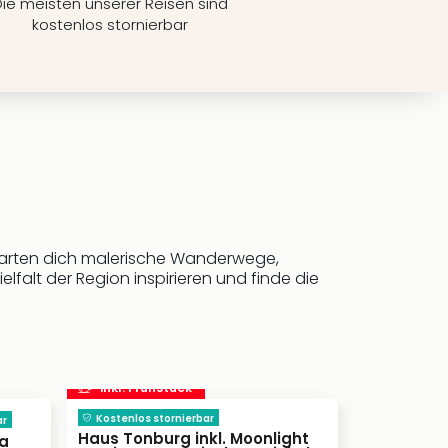
ie meisten unserer Reisen sind
kostenlos stornierbar
warten dich malerische Wanderwege,
falt der Region inspirieren und finde die
inkl. Frühstück
inkl. Frü
Kostenlos stornierbar
ar
Ko
Haus Tonburg inkl. Moonlight
pa
Regiohote