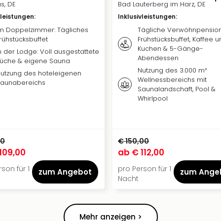
s, DE
Bad Lauterberg im Harz, DE
vleistungen
:
Inklusivleistungen
:
m Doppelzimmer: Tägliches
Tägliche Verwöhnpension
rühstücksbuffet
Frühstücksbuffet, Kaffee u
Kuchen & 5-Gänge-
n der Lodge: Voll ausgestattete
Abendessen
üche & eigene Sauna
Nutzung des 3.000 m²
utzung des hoteleigenen
Wellnessbereichs mit
aunabereichs
Saunalandschaft, Pool &
Whirlpool
00
€ 150,00
109,00
ab
€ 112,00
son für 1
pro Person für 1
zum Angebot
zum Ange
Nacht
Mehr anzeigen >