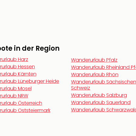
te in der Region
urlaub Harz
Wanderurlaub Pfalz
urlaub Hessen
Wanderurlaub Rheinland Pf
urlaub Kärnten
Wanderurlaub Rhön
urlaub Lüneburger Heide
Wanderurlaub Sächsische
Schweiz
urlaub Mosel
Wanderurlaub Salzburg
urlaub NRW
Wanderurlaub Sauerland
urlaub Österreich
Wanderurlaub Schwarzwal
urlaub Oststeiermark