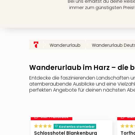
Bei uns erhältst du deine Reis
immer zum günstigsten Preis!
Wanderurlaub
Wanderurlaub Deut
Wanderurlaub im Harz – die b
Entdecke die faszinierenden Landschaften u
atemberaubende Ausblicke und eine Vielzahl v
perfekten Angebote für deinen nächsten Abe
inkl. Frühstück
inkl
Kostenlos stornierbar
Schlosshotel Blankenburg
Torfh