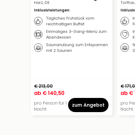
Harz, DE
Torfhau
Inklusivleistungen
:
Inklusi
Tägliches Frühstück vom
I
reichhaltigen Buffet
F
Einmaliges 3-Gang-Menü zum
I
Abendessen
K
Saunanutzung zum Entspannen
N
mit 2 Saunen
S
€ 213,00
€ 171,
ab
€ 140,50
ab
€ 
pro Person für 1
pro Per
zum Angebot
Nacht
Nacht