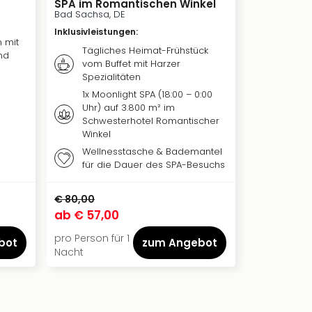
SPA im Romantischen Winkel
Ilsenburg
Bad Sachsa, DE
Ilsenburg, D
Inklusivleistungen
:
Inklusivleis
 mit
Tägliches Heimat-Frühstück
nd
Täglic
vom Buffet mit Harzer
Spezialitäten
1x Moonlight SPA (18:00 – 0:00
Uhr) auf 3.800 m² im
Schwesterhotel Romantischer
Winkel
Wellnesstasche & Bademantel
für die Dauer des SPA-Besuchs
€ 80,00
€ 45,00
ab
€ 57,00
ab
€ 40,
pro Person für 1
pro Person f
bot
zum Angebot
Nacht
Nacht