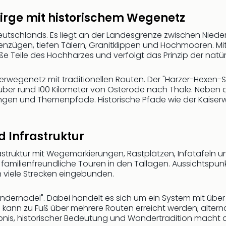
irge mit historischem Wegenetz
deutschlands. Es liegt an der Landesgrenze zwischen Nied
ügen, tiefen Tälern, Granitklippen und Hochmooren. Mit 1
e Teile des Hochharzes und verfolgt das Prinzip der natü
erwegenetz mit traditionellen Routen. Der "Harzer-Hexen-
über rund 100 Kilometer von Osterode nach Thale. Neben
 und Themenpfade. Historische Pfade wie der Kaiserweg 
 Infrastruktur
truktur mit Wegemarkierungen, Rastplätzen, Infotafeln un
milienfreundliche Touren in den Tallagen. Aussichtspunkt
n viele Strecken eingebunden.
andernadel". Dabei handelt es sich um ein System mit über 
kann zu Fuß über mehrere Routen erreicht werden; alterna
nis, historischer Bedeutung und Wandertradition macht den