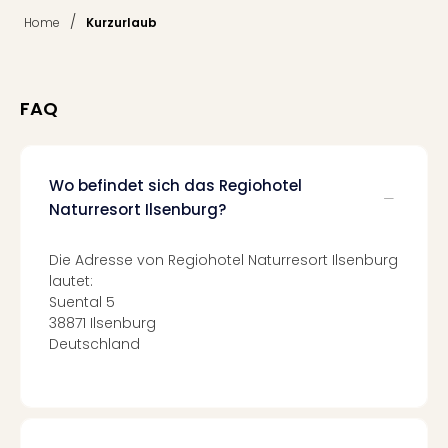
Tan
/
Home
Kurzurlaub
der
Vam
alle
Ang
FAQ
Sho
&
Thea
Wo befindet sich das Regiohotel
ABB
Naturresort Ilsenburg?
Voy
in
Lon
Die Adresse von Regiohotel Naturresort Ilsenburg
Harr
lautet:
Pott
Suental 5
38871 Ilsenburg
Thea
Deutschland
Lon
Frie
Pala
Berli
Fest