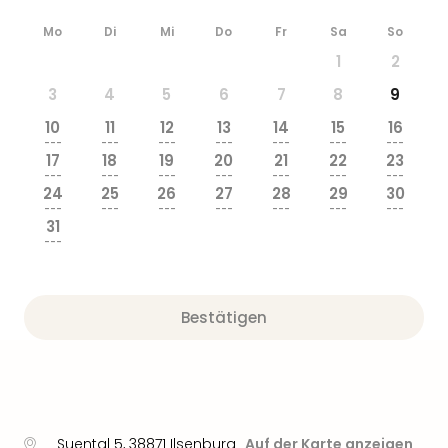
Zoo
Mo
Di
Mi
Do
Fr
Sa
So
&
Safa
1
2
Erle
3
4
5
6
7
8
9
Zoo
Han
10
11
12
13
14
15
16
Sere
---
---
---
---
---
---
---
17
18
19
20
21
22
23
Park
---
---
---
---
---
---
---
Allw
24
25
26
27
28
29
30
Müns
---
---
---
---
---
---
---
31
Zoo
---
Leip
Safa
Beek
Bestätigen
Ber
ZOO
Erle
Gels
Welt
Wal
Suental 5
,
38871
Ilsenburg
Auf der Karte anzeigen