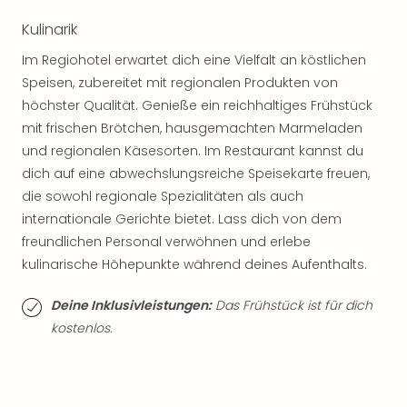
Jac
Musi
Kulinarik
Der
Im Regiohotel erwartet dich eine Vielfalt an köstlichen
Teuf
träg
Speisen, zubereitet mit regionalen Produkten von
Pra
höchster Qualität. Genieße ein reichhaltiges Frühstück
Die
mit frischen Brötchen, hausgemachten Marmeladen
Sch
und regionalen Käsesorten. Im Restaurant kannst du
und
dich auf eine abwechslungsreiche Speisekarte freuen,
das
die sowohl regionale Spezialitäten als auch
Biest
internationale Gerichte bietet. Lass dich von dem
Wie
Mari
freundlichen Personal verwöhnen und erlebe
Ther
kulinarische Höhepunkte während deines Aufenthalts.
Sta
Ente
Deine Inklusivleistungen:
Das Frühstück ist für dich
Das
kostenlos.
Pha
der
Ope
Köln