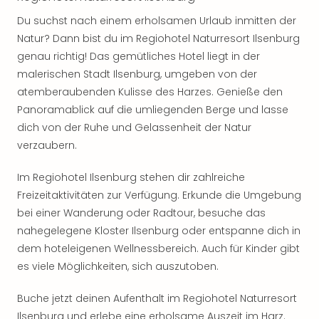
Freiz
Du suchst nach einem erholsamen Urlaub inmitten der
Öste
Natur? Dann bist du im Regiohotel Naturresort Ilsenburg
Freiz
genau richtig! Das gemütliches Hotel liegt in der
Fran
malerischen Stadt Ilsenburg, umgeben von der
alle
Ang
atemberaubenden Kulisse des Harzes. Genieße den
Frei
Panoramablick auf die umliegenden Berge und lasse
Deu
dich von der Ruhe und Gelassenheit der Natur
Freiz
verzaubern.
Baye
Freiz
Im Regiohotel Ilsenburg stehen dir zahlreiche
Hes
Freizeitaktivitäten zur Verfügung. Erkunde die Umgebung
Freiz
bei einer Wanderung oder Radtour, besuche das
Nied
nahegelegene Kloster Ilsenburg oder entspanne dich in
Freiz
NRW
dem hoteleigenen Wellnessbereich. Auch für Kinder gibt
alle
es viele Möglichkeiten, sich auszutoben.
Ang
Musi
Buche jetzt deinen Aufenthalt im Regiohotel Naturresort
&
Ilsenburg und erlebe eine erholsame Auszeit im Harz.