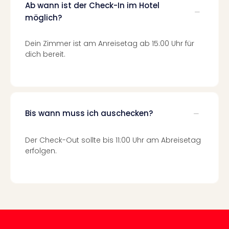
Neu
Ab wann ist der Check-In im Hotel
Fest
möglich?
Bad
Bad
Dein Zimmer ist am Anreisetag ab 15:00 Uhr für
Veg
dich bereit.
Rou
Qua
Com
Club
Pret
Bis wann muss ich auschecken?
Wo
alle
Ang
Der Check-Out sollte bis 11:00 Uhr am Abreisetag
TV
erfolgen.
Sho
ZDF
Fern
in
Main
Stef