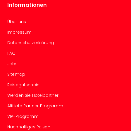
Raa
Informationen
Sho
Stef
und
Über uns
Bully
geg
Impressum
irge
Datenschutzerklärung
Schn
alle
FAQ
Ang
Jobs
Fest
Dom
Sitemap
Fest
Stör
Reisegutschein
Fest
Werden Sie Hotelpartner!
Mus
Fuld
Affiliate Partner Programm
Are
di
VIP-Programm
Ver
Nachhaltiges Reisen
alle