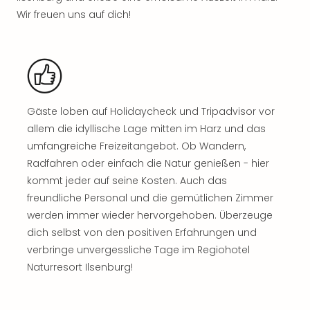
Sho
Wir freuen uns auf dich!
Nac
Kate
Musi
Starl
Expr
Moul
Gäste loben auf Holidaycheck und Tripadvisor vor
Rou
Das
allem die idyllische Lage mitten im Harz und das
Musi
umfangreiche Freizeitangebot. Ob Wandern,
Köni
Radfahren oder einfach die Natur genießen - hier
der
kommt jeder auf seine Kosten. Auch das
Löw
freundliche Personal und die gemütlichen Zimmer
Die
werden immer wieder hervorgehoben. Überzeuge
Eisk
dich selbst von den positiven Erfahrungen und
Tarz
verbringe unvergessliche Tage im Regiohotel
MJ
–
Naturresort Ilsenburg!
Das
Mich