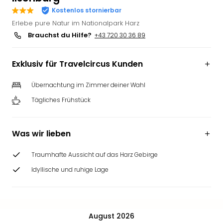
Deu
Kostenlos stornierbar
Futu
Erlebe pure Natur im Nationalpark Harz
Bela
Brauchst du Hilfe?
+43 720 30 36 89
alle
Ang
Exklusiv für Travelcircus Kunden
Wass
Trop
Übernachtung im Zimmer deiner Wahl
Isla
The
Tägliches Frühstück
Erdi
Rula
Bad
Was wir lieben
Sch
aqu
Traumhafte Aussicht auf das Harz Gebirge
The
Idyllische und ruhige Lage
&
Bad
Sins
alle
August 2026
Ang