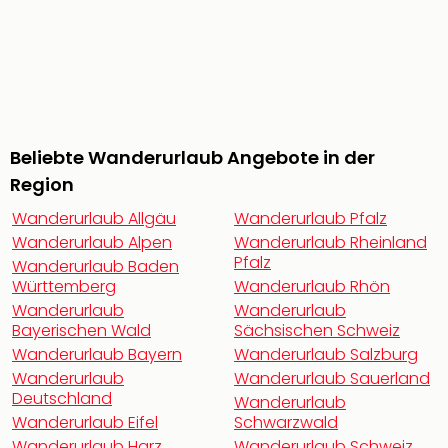
Freiz
Öste
Freiz
Fran
alle
Ang
Frei
Beliebte Wanderurlaub Angebote in der
Deu
Region
Freiz
Baye
Wanderurlaub Allgäu
Wanderurlaub Pfalz
Freiz
Wanderurlaub Alpen
Wanderurlaub Rheinland
Hes
Pfalz
Wanderurlaub Baden
Freiz
Württemberg
Wanderurlaub Rhön
Nied
Wanderurlaub
Wanderurlaub
Freiz
Bayerischen Wald
Sächsischen Schweiz
NRW
Wanderurlaub Bayern
Wanderurlaub Salzburg
alle
Wanderurlaub
Wanderurlaub Sauerland
Ang
Deutschland
Wanderurlaub
Musi
Wanderurlaub Eifel
Schwarzwald
&
Wanderurlaub Harz
Wanderurlaub Schweiz