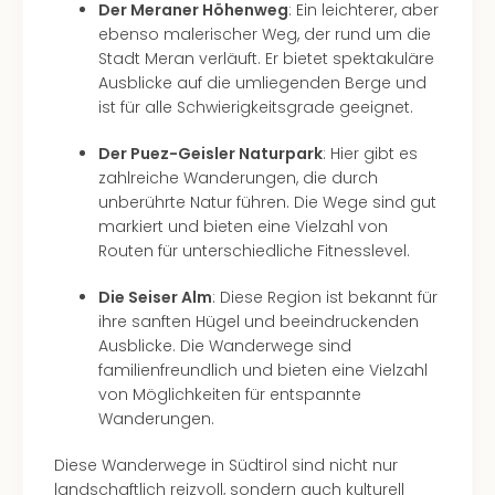
Raa
Der Meraner Höhenweg
: Ein leichterer, aber
Sho
ebenso malerischer Weg, der rund um die
Stef
Stadt Meran verläuft. Er bietet spektakuläre
und
Ausblicke auf die umliegenden Berge und
Bully
ist für alle Schwierigkeitsgrade geeignet.
geg
irge
Der Puez-Geisler Naturpark
: Hier gibt es
Schn
zahlreiche Wanderungen, die durch
alle
unberührte Natur führen. Die Wege sind gut
Ang
markiert und bieten eine Vielzahl von
Fest
Routen für unterschiedliche Fitnesslevel.
Dom
Fest
Die Seiser Alm
: Diese Region ist bekannt für
Stör
ihre sanften Hügel und beeindruckenden
Fest
Ausblicke. Die Wanderwege sind
Mus
familienfreundlich und bieten eine Vielzahl
Fuld
von Möglichkeiten für entspannte
Are
Wanderungen.
di
Ver
Diese Wanderwege in Südtirol sind nicht nur
alle
landschaftlich reizvoll, sondern auch kulturell