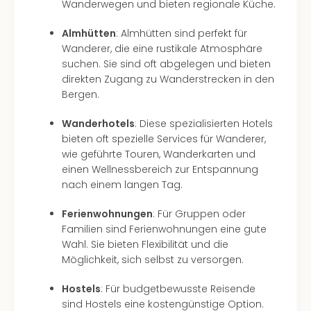
Mer
Wanderwegen und bieten regionale Küche.
Ben
Almhütten
: Almhütten sind perfekt für
Mus
Wanderer, die eine rustikale Atmosphäre
Stut
suchen. Sie sind oft abgelegen und bieten
Pors
direkten Zugang zu Wanderstrecken in den
Mus
Bergen.
Auto
Wolf
Wanderhotels
: Diese spezialisierten Hotels
BM
bieten oft spezielle Services für Wanderer,
Mus
wie geführte Touren, Wanderkarten und
in
einen Wellnessbereich zur Entspannung
Mün
nach einem langen Tag.
Barb
Mus
Ferienwohnungen
: Für Gruppen oder
alle
Familien sind Ferienwohnungen eine gute
Ang
Wahl. Sie bieten Flexibilität und die
Auss
Möglichkeit, sich selbst zu versorgen.
Ga
Of
Hostels
: Für budgetbewusste Reisende
Thro
sind Hostels eine kostengünstige Option.
Stud