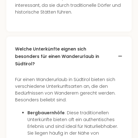
Ang
interessant, da sie durch traditionelle Dörfer und
Nac
historische Stätten führen.
Dest
Musi
Berli
Ham
NRW
Welche Unterkünfte eignen sich
Stut
besonders für einen Wanderurlaub in
Köln
Südtirol?
Wie
alle
Ang
Für einen Wanderurlaub in Südtirol bieten sich
Kultu
verschiedene Unterkunftsarten an, die den
&
Bedürfnissen von Wanderern gerecht werden.
Spor
Besonders beliebt sind:
Nac
Kate
Bergbauernhöfe
: Diese traditionellen
Mus
Unterkünfte bieten oft ein authentisches
Tec
Erlebnis und sind ideal für Naturliebhaber.
Sins
Sie liegen häufig in der Nähe von