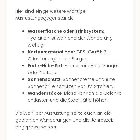
Black
Hier sind einige weitere wichtige
Festi
Ausrüstungsgegenstände:
Nibiri
Festi
Wasserflasche oder Trinksystem
:
alle
Hydration ist während der Wanderung
Ang
wichtig.
Loca
Kartenmaterial oder GPS-Gerät
: Zur
LANX
Orientierung in den Bergen.
are
Erste-Hilfe-Set
: Für kleinere Verletzungen
Köln
oder Notfälle.
Merk
Sonnenschutz
: Sonnencreme und eine
Spie
Sonnenbrille schützen vor UV-Strahlen.
Are
Wanderstöcke
: Diese können die Gelenke
Well
entlasten und die Stabilität erhöhen.
Nac
Dest
Die Wahl der Ausrüstung sollte auch an die
Well
geplanten Wanderungen und die Jahreszeit
Deu
angepasst werden.
Allg
Baye