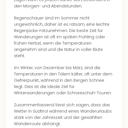
Auss
den Morgen- und Abendstunden.
Form
1
Regenschauer sind im Sommer nicht
Die
ungewöhnlich, daher ist es ratsam, eine leichte
Auss
Regenjacke mitzunehmen. Die beste Zeit für
alle
Wanderungen ist oft im späten Frühling oder
Ang
frühen Herbst, wenn die Temperaturen
Spor
angenehm sind und die Natur in voller Blüte
Skiu
steht.
in
Deu
Im Winter, von Dezember bis März, sind die
Skiu
Temperaturen in den Tälern kälter, oft unter dem
in
Gefrierpunkt, während in den Bergen Schnee
Öste
liegt. Dies ist die ideale Zeit für
Form
Winterwanderungen oder Schneeschuh-Touren.
1
Reis
Zusammenfassend lässt sich sagen, dass das
Konz
Wetter in Südtirol während eines Wanderurlaubs
Nac
stark von der Jahreszeit und der gewählten
Kate
Wanderroute abhängt.