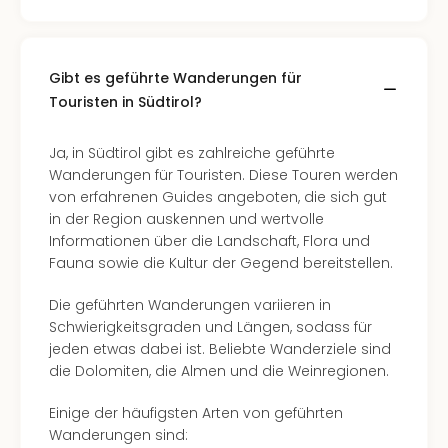
Wal
Baye
Bod
Harz
Gibt es geführte Wanderungen für
Nor
Touristen in Südtirol?
NRW
Ost
Ja, in Südtirol gibt es zahlreiche geführte
Sch
Wanderungen für Touristen. Diese Touren werden
alle
von erfahrenen Guides angeboten, die sich gut
Ang
in der Region auskennen und wertvolle
Well
Informationen über die Landschaft, Flora und
Eur
Fauna sowie die Kultur der Gegend bereitstellen.
Deu
Itali
Die geführten Wanderungen variieren in
Nied
Schwierigkeitsgraden und Längen, sodass für
Öste
jeden etwas dabei ist. Beliebte Wanderziele sind
Pole
die Dolomiten, die Almen und die Weinregionen.
Schw
Südt
Einige der häufigsten Arten von geführten
Mar
Wanderungen sind: