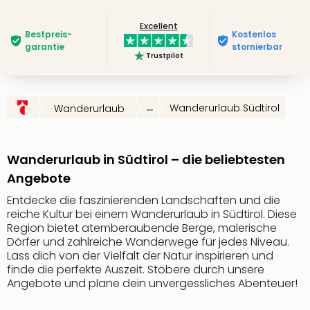
Deu
Excellent
Futu
Bestpreis­
Kostenlos
Bela
garantie
stornierbar
Trustpilot
alle
Ang
Wass
Trop
...
Wanderurlaub Südtirol
Wanderurlaub
Isla
The
Erdi
Wanderurlaub in Südtirol – die beliebtesten
Rula
Angebote
Bad
Sch
Entdecke die faszinierenden Landschaften und die
aqu
reiche Kultur bei einem Wanderurlaub in Südtirol. Diese
The
Region bietet atemberaubende Berge, malerische
Dörfer und zahlreiche Wanderwege für jedes Niveau.
&
Lass dich von der Vielfalt der Natur inspirieren und
Bad
finde die perfekte Auszeit. Stöbere durch unsere
Sins
Angebote und plane dein unvergessliches Abenteuer!
alle
Ang