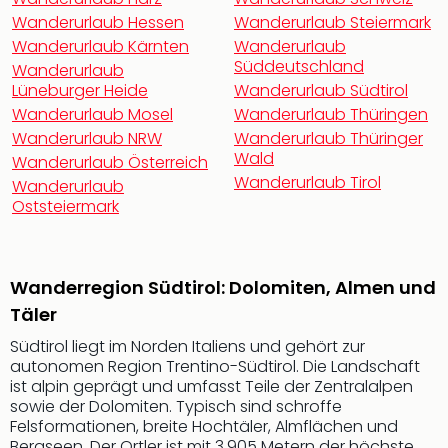
Sho
Wanderurlaub Hessen
Wanderurlaub Steiermark
Nac
Wanderurlaub Kärnten
Wanderurlaub
Kate
Süddeutschland
Wanderurlaub
Musi
Lüneburger Heide
Wanderurlaub Südtirol
Starl
Wanderurlaub Mosel
Wanderurlaub Thüringen
Expr
Wanderurlaub NRW
Wanderurlaub Thüringer
Moul
Wald
Wanderurlaub Österreich
Rou
Wanderurlaub Tirol
Das
Wanderurlaub
Oststeiermark
Musi
Köni
der
Löw
Wanderregion Südtirol: Dolomiten, Almen und
Die
Täler
Eisk
Tarz
Südtirol liegt im Norden Italiens und gehört zur
MJ
autonomen Region Trentino-Südtirol. Die Landschaft
–
ist alpin geprägt und umfasst Teile der Zentralalpen
Das
sowie der Dolomiten. Typisch sind schroffe
Felsformationen, breite Hochtäler, Almflächen und
Mich
Bergseen. Der Ortler ist mit 3.905 Metern der höchste