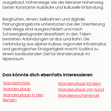
ausgebaut. Höhenwege wie der Meraner Höhenweg
Tan
bieten konstante Ausblicke und kulturelle Einbindung.
der
Vam
Berghütten, Almen, Seilbahnen und digitale
alle
Planungsangebote unterstützen bei der Orientierung.
Ang
Viele Wege sind ausgeschildert und nach
Sho
Schwierigkeitsgraden klassifiziert. In den Tälern
&
bestehen Anbindungen an Bus und Bahn. Die
Thea
Verbindung aus alpiner Kulisse, regionaler Infrastruktur
ABB
und geologischer Einzigartigkeit macht Südtirol zu
Voy
einem bedeutenden Ziel für Wanderurlaub im
in
Alpenraum.
Lon
Harr
Das könnte dich ebenfalls interessieren
Pott
Thea
Wanderhotels
Wanderurlaub Kindern
Lon
Wanderurlaub
Wanderurlaub mit Hund
Frie
Wanderurlaub in den
Wanderwochenende
Pala
Bergen
Berli
Fest