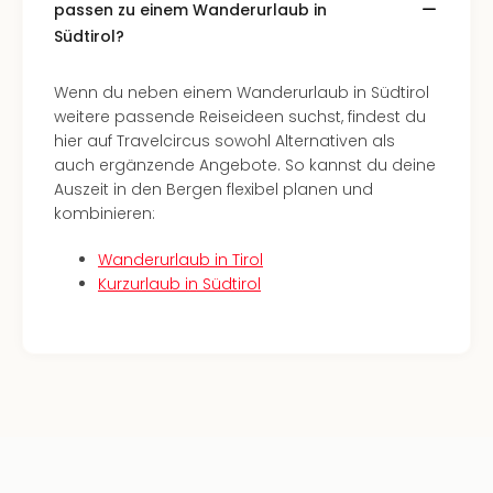
passen zu einem Wanderurlaub in
Tau
Südtirol?
Spa
alle
Ang
Wenn du neben einem Wanderurlaub in Südtirol
The
weitere passende Reiseideen suchst, findest du
The
hier auf Travelcircus sowohl Alternativen als
Erdi
auch ergänzende Angebote. So kannst du deine
Trop
Auszeit in den Bergen flexibel planen und
Isla
kombinieren:
The
Bad
Wanderurlaub in Tirol
Wöri
Kurzurlaub in Südtirol
The
Sins
Bad
Sch
Tau
The
alle
Ang