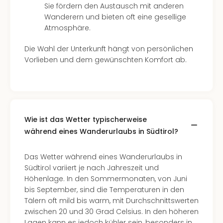
Sie fördern den Austausch mit anderen
Tour
Wanderern und bieten oft eine gesellige
Swar
Atmosphäre.
Krist
Mini
Die Wahl der Unterkunft hängt von persönlichen
Wun
Vorlieben und dem gewünschten Komfort ab.
Ham
War
Bros.
Stud
Tour
Lon
Wie ist das Wetter typischerweise
–
während eines Wanderurlaubs in Südtirol?
The
Mak
Das Wetter während eines Wanderurlaubs in
of
Südtirol variiert je nach Jahreszeit und
Harr
Höhenlage. In den Sommermonaten, von Juni
Pott
bis September, sind die Temperaturen in den
Tita
Tälern oft mild bis warm, mit Durchschnittswerten
–
zwischen 20 und 30 Grad Celsius. In den höheren
die
Lagen kann es jedoch kühler sein, besonders in