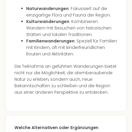
Karl
alle
Naturwanderungen
: Fokussiert auf die
Ang
einzigartige Flora und Fauna der Region.
The
Kulturwanderungen
: Kombinieren
The
Wandern mit Besuchen von historischen
Deu
Stätten und lokalen Traditionen.
The
Familienwanderungen
: Speziell für Familien
Öste
mit Kindern, oft mit kinderfreundlichen
alle
Routen und Aktivitäten.
Ang
Nac
Die Teilnahme an geführten Wanderungen bietet
Kate
nicht nur die Möglichkeit, die atemberaubende
Well
Natur zu erleben, sondern auch, neue
Schl
Bekanntschaften zu schließen und die Region
Kass
aus einer anderen Perspektive zu entdecken.
Bad
Sins
Wel
Hote
Bad
Welche Alternativen oder Ergänzungen
Arol