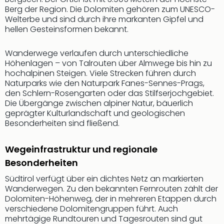
Jac
Berg der Region. Die Dolomiten gehören zum UNESCO-
Musi
Welterbe und sind durch ihre markanten Gipfel und
Der
hellen Gesteinsformen bekannt.
Teuf
träg
Wanderwege verlaufen durch unterschiedliche
Pra
Höhenlagen – von Talrouten über Almwege bis hin zu
Die
hochalpinen Steigen. Viele Strecken führen durch
Sch
Naturparks wie den Naturpark Fanes-Sennes-Prags,
und
den Schlern-Rosengarten oder das Stilfserjochgebiet.
das
Die Übergänge zwischen alpiner Natur, bäuerlich
Biest
geprägter Kulturlandschaft und geologischen
Wie
Besonderheiten sind fließend.
Mari
Ther
Wegeinfrastruktur und regionale
Sta
Besonderheiten
Ente
Das
Südtirol verfügt über ein dichtes Netz an markierten
Pha
Wanderwegen. Zu den bekannten Fernrouten zählt der
Dolomiten-Höhenweg, der in mehreren Etappen durch
der
verschiedene Dolomitengruppen führt. Auch
Ope
mehrtägige Rundtouren und Tagesrouten sind gut
Köln