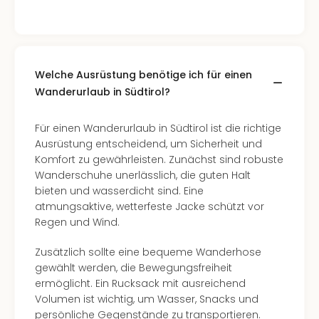
Konz
Karo
G
Pitbu
Back
Welche Ausrüstung benötige ich für einen
Boy
Wanderurlaub in Südtirol?
Disn
in
Con
Für einen Wanderurlaub in Südtirol ist die richtige
Schl
Ausrüstung entscheidend, um Sicherheit und
Sch
Komfort zu gewährleisten. Zunächst sind robuste
Konz
Wanderschuhe unerlässlich, die guten Halt
alle
bieten und wasserdicht sind. Eine
Ang
atmungsaktive, wetterfeste Jacke schützt vor
Fest
Regen und Wind.
Ikar
Zusätzlich sollte eine bequeme Wanderhose
Festi
gewählt werden, die Bewegungsfreiheit
Glüc
ermöglicht. Ein Rucksack mit ausreichend
Insel
Volumen ist wichtig, um Wasser, Snacks und
M’er
persönliche Gegenstände zu transportieren.
Lun