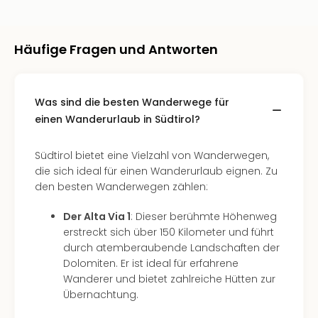
Neu
Fest
Bad
Häufige Fragen und Antworten
Bad
Veg
Rou
Qua
Was sind die besten Wanderwege für
Com
einen Wanderurlaub in Südtirol?
Club
Pret
Südtirol bietet eine Vielzahl von Wanderwegen,
Wo
die sich ideal für einen Wanderurlaub eignen. Zu
alle
den besten Wanderwegen zählen:
Ang
TV
Der Alta Via 1
: Dieser berühmte Höhenweg
Sho
erstreckt sich über 150 Kilometer und führt
ZDF
durch atemberaubende Landschaften der
Fern
Dolomiten. Er ist ideal für erfahrene
in
Wanderer und bietet zahlreiche Hütten zur
Main
Übernachtung.
Stef