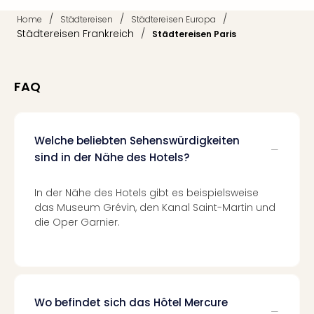
Jac
Musi
/
/
/
Home
Städtereisen
Städtereisen Europa
Der
Städtereisen Frankreich
/
Städtereisen Paris
Teuf
träg
Pra
FAQ
Die
Sch
und
das
Welche beliebten Sehenswürdigkeiten
Biest
sind in der Nähe des Hotels?
Wie
Mari
In der Nähe des Hotels gibt es beispielsweise
Ther
das Museum Grévin, den Kanal Saint-Martin und
Sta
die Oper Garnier.
Ente
Das
Pha
der
Ope
Wo befindet sich das Hôtel Mercure
Köln