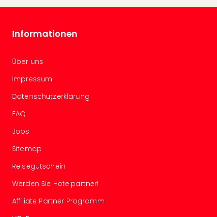
Raa
Sho
Stef
und
Informationen
Bully
geg
Über uns
irge
Schn
Impressum
alle
Ang
Datenschutzerklärung
Fest
FAQ
Dom
Fest
Jobs
Stör
Sitemap
Fest
Mus
Reisegutschein
Fuld
Are
Werden Sie Hotelpartner!
di
Affiliate Partner Programm
Ver
alle