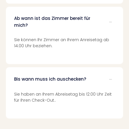
Neu
Fest
Bad
Ab wann ist das Zimmer bereit für
Bad
mich?
Veg
Rou
Sie können Ihr Zimmer an Ihrem Anreisetag ab
Qua
14:00 Uhr beziehen.
Com
Club
Pret
Wo
alle
Ang
Bis wann muss ich auschecken?
TV
Sho
Sie haben an Ihrem Abreisetag bis 12:00 Uhr Zeit
ZDF
für Ihren Check-Out..
Fern
in
Main
Stef