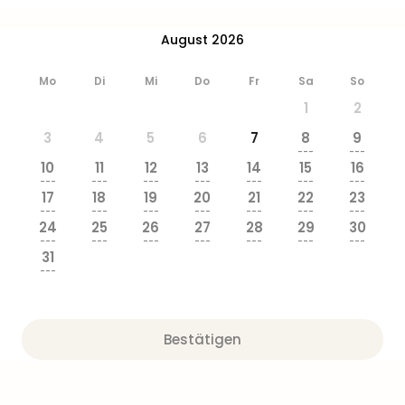
Zoo
&
August 2026
Safa
Erle
Mo
Di
Mi
Do
Fr
Sa
So
Zoo
1
2
Han
Sere
3
4
5
6
7
8
9
Park
---
---
10
11
12
13
14
15
16
Allw
---
---
---
---
---
---
---
Müns
17
18
19
20
21
22
23
Zoo
---
---
---
---
---
---
---
24
25
26
27
28
29
30
Leip
---
---
---
---
---
---
---
Safa
31
Beek
---
Ber
ZOO
Erle
Bestätigen
Gels
Welt
Wal