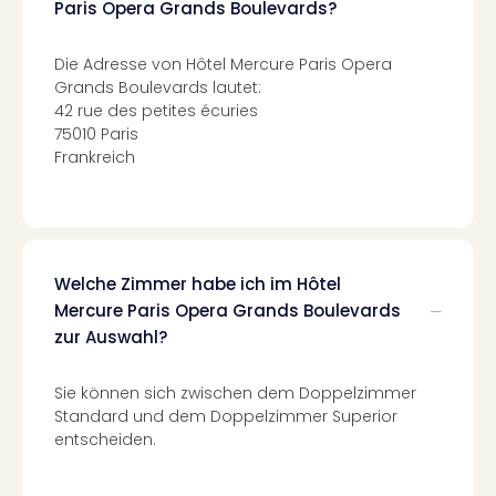
Paris Opera Grands Boulevards?
Tan
der
Die Adresse von Hôtel Mercure Paris Opera
Vam
Grands Boulevards lautet:
alle
42 rue des petites écuries
Ang
75010 Paris
Sho
Frankreich
&
Thea
ABB
Voy
in
Welche Zimmer habe ich im Hôtel
Lon
Harr
Mercure Paris Opera Grands Boulevards
Pott
zur Auswahl?
Thea
Lon
Sie können sich zwischen dem Doppelzimmer
Frie
Standard und dem Doppelzimmer Superior
Pala
entscheiden.
Berli
Fest