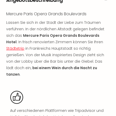
Angebotsbeschreibung
Freiz
Öste
Mercure Paris Opera Grands Boulevards
Freiz
Fran
Lassen Sie sich in der Stadt der Liebe zum Träumen
alle
verführen. In der nördlichen Altstadt gelegen befindet
Ang
sich das
Mercure Paris Opera Grands Boulevards
Frei
Hotel
. In frisch renovierten Zimmern können Sie Ihren
Deu
Städtetrip
in Frankreichs Hauptstadt so richtig
Freiz
genießen. Von der Musik inspiriertes Design zieht sich
Baye
von der Lobby über die Bar bis unter die Giebel. Das
Freiz
Hes
lädt doch ein,
bei einem Wein durch die Nacht zu
Freiz
tanzen
.
Nied
Freiz
NRW
alle
Ang
Musi
Auf verschiedenen Plattformen wie Tripadvisor und
&