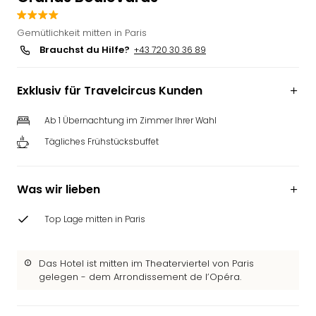
Deu
Futu
Gemütlichkeit mitten in Paris
Bela
Brauchst du Hilfe?
+43 720 30 36 89
alle
Ang
Exklusiv für Travelcircus Kunden
Wass
Trop
Ab 1 Übernachtung im Zimmer Ihrer Wahl
Isla
The
Tägliches Frühstücksbuffet
Erdi
Rula
Bad
Was wir lieben
Sch
aqu
Top Lage mitten in Paris
The
&
Bad
Das Hotel ist mitten im Theaterviertel von Paris
gelegen - dem Arrondissement de l’Opéra.
Sins
alle
Ang