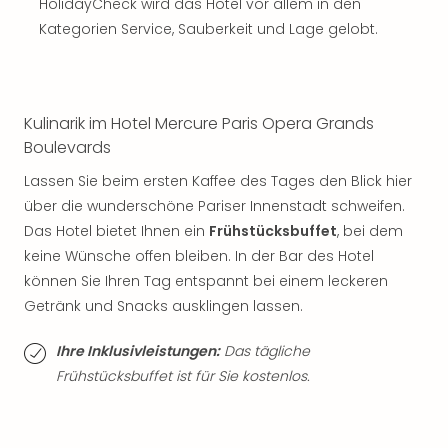
HolidayCheck wird das Hotel vor allem in den
Sho
Kategorien Service, Sauberkeit und Lage gelobt.
Nac
Kate
Musi
Starl
Expr
Kulinarik im Hotel Mercure Paris Opera Grands
Moul
Boulevards
Rou
Lassen Sie beim ersten Kaffee des Tages den Blick hier
Das
über die wunderschöne Pariser Innenstadt schweifen.
Musi
Köni
Das Hotel bietet Ihnen ein
Frühstücksbuffet
, bei dem
der
keine Wünsche offen bleiben. In der Bar des Hotel
Löw
können Sie Ihren Tag entspannt bei einem leckeren
Die
Getränk und Snacks ausklingen lassen.
Eisk
Tarz
Ihre Inklusivleistungen:
Das tägliche
MJ
Frühstücksbuffet ist für Sie kostenlos.
–
Das
Mich