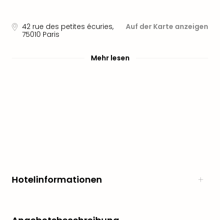
Nau
Aqu
Zool
42 rue des petites écuries
,
Auf der Karte anzeigen
Gar
75010
Paris
Berli
alle
Mehr lesen
Ang
noc
meh
Frei
Hau
Feri
Feri
Nac
Dest
Frei
Eur
Hotelinformationen
Frei
Deu
Freiz
Nied