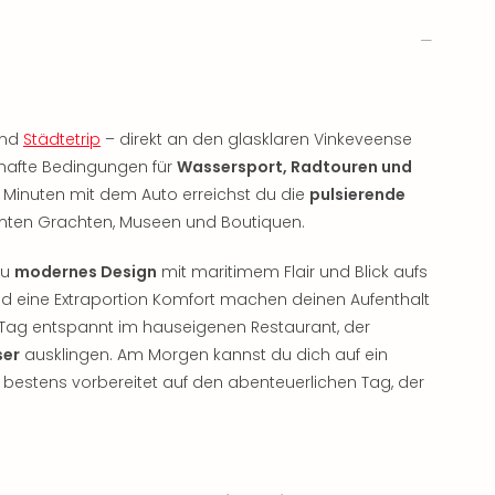
und
Städtetrip
– direkt an den glasklaren Vinkeveense
mhafte Bedingungen für
Wassersport, Radtouren und
0 Minuten mit dem Auto erreichst du die
pulsierende
mten Grachten, Museen und Boutiquen.
du
modernes Design
mit maritimem Flair und Blick aufs
nd eine Extraportion Komfort machen deinen Aufenthalt
 Tag entspannt im hauseigenen Restaurant, der
ser
ausklingen. Am Morgen kannst du dich auf ein
u bestens vorbereitet auf den abenteuerlichen Tag, der