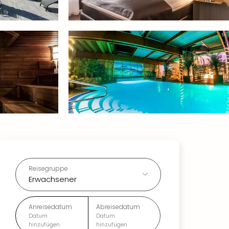
Reisegruppe
Erwachsener
Anreisedatum
Abreisedatum
Datum
Datum
hinzufügen
hinzufügen