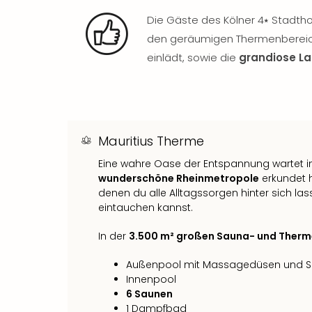
Die Gäste des Kölner 4⭑ Stadth
den geräumigen Thermenbereich
einlädt, sowie die
grandiose L
Mauritius Therme
Eine wahre Oase der Entspannung wartet 
wunderschöne Rheinmetropole
erkundet h
denen du alle Alltagssorgen hinter sich la
eintauchen kannst.
In der
3.500 m² großen Sauna- und Ther
Außenpool mit Massagedüsen und S
Innenpool
6 Saunen
1 Dampfbad