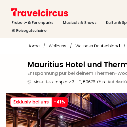
Freizeit- & Ferienparks
Musicals & Shows
Kultur & Sp
🎁 Reisegutscheine
Home
/
Wellness
/
Wellness Deutschland
/
Mauritius Hotel und Ther
Entspannung pur bei deinem Thermen-Woc
Mauritiuskirchplatz 3 – 11
,
50676
Köln
Auf der K
Exklusiv bei uns
-
41
%