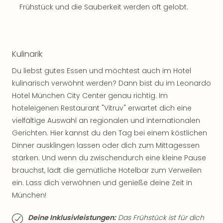
Sho
Frühstück und die Sauberkeit werden oft gelobt.
Nac
Kate
Musi
Starl
Kulinarik
Expr
Moul
Du liebst gutes Essen und möchtest auch im Hotel
Rou
kulinarisch verwöhnt werden? Dann bist du im Leonardo
Das
Hotel München City Center genau richtig. Im
Musi
hoteleigenen Restaurant "Vitruv" erwartet dich eine
Köni
vielfältige Auswahl an regionalen und internationalen
der
Gerichten. Hier kannst du den Tag bei einem köstlichen
Löw
Dinner ausklingen lassen oder dich zum Mittagessen
Die
stärken. Und wenn du zwischendurch eine kleine Pause
Eisk
Tarz
brauchst, lädt die gemütliche Hotelbar zum Verweilen
MJ
ein. Lass dich verwöhnen und genieße deine Zeit in
–
München!
Das
Mich
Deine Inklusivleistungen:
Das Frühstück ist für dich