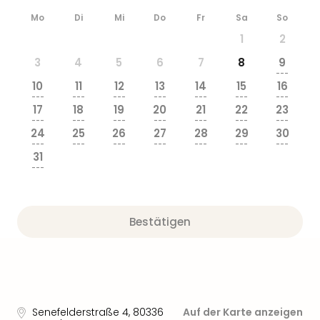
Zoo
Mo
Di
Mi
Do
Fr
Sa
So
&
1
2
Safa
Erle
3
4
5
6
7
8
9
Zoo
---
10
11
12
13
14
15
16
Han
---
---
---
---
---
---
---
Sere
17
18
19
20
21
22
23
Park
---
---
---
---
---
---
---
24
25
26
27
28
29
30
Allw
---
---
---
---
---
---
---
Müns
31
Zoo
---
Leip
Safa
Beek
Bestätigen
Ber
ZOO
Erle
Gels
Welt
Wal
Senefelderstraße 4
,
80336
Auf der Karte anzeigen