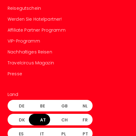
Tan
Reisegutschein
der
Vam
Werden Sie Hotelpartner!
alle
Affiliate Partner Programm
Ang
Sho
VIP-Programm
&
Thea
Nachhaltiges Reisen
ABB
Travelcircus Magazin
Voy
in
Presse
Lon
Harr
Pott
Land
Thea
Lon
DE
BE
GB
NL
Frie
Pala
DK
AT
CH
FR
Berli
Fest
ES
IT
PL
PT