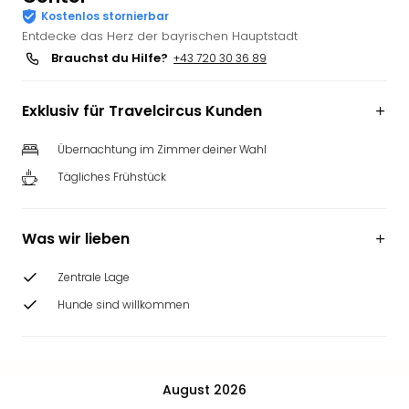
Kostenlos stornierbar
Deu
Entdecke das Herz der bayrischen Hauptstadt
Futu
Bela
Brauchst du Hilfe?
+43 720 30 36 89
alle
Ang
Exklusiv für Travelcircus Kunden
Wass
Trop
Übernachtung im Zimmer deiner Wahl
Isla
Tägliches Frühstück
The
Erdi
Rula
Was wir lieben
Bad
Sch
Zentrale Lage
aqu
The
Hunde sind willkommen
&
Bad
Sins
alle
August 2026
Ang