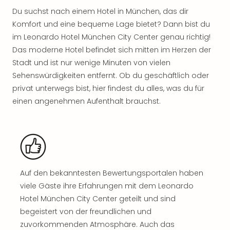
Freiz
Du suchst nach einem Hotel in München, das dir
Öste
Komfort und eine bequeme Lage bietet? Dann bist du
Freiz
im Leonardo Hotel München City Center genau richtig!
Fran
Das moderne Hotel befindet sich mitten im Herzen der
alle
Stadt und ist nur wenige Minuten von vielen
Ang
Sehenswürdigkeiten entfernt. Ob du geschäftlich oder
Frei
Deu
privat unterwegs bist, hier findest du alles, was du für
Freiz
einen angenehmen Aufenthalt brauchst.
Baye
Freiz
Hes
Freiz
Nied
Freiz
Auf den bekanntesten Bewertungsportalen haben
NRW
viele Gäste ihre Erfahrungen mit dem Leonardo
alle
Hotel München City Center geteilt und sind
Ang
begeistert von der freundlichen und
Musi
&
zuvorkommenden Atmosphäre. Auch das