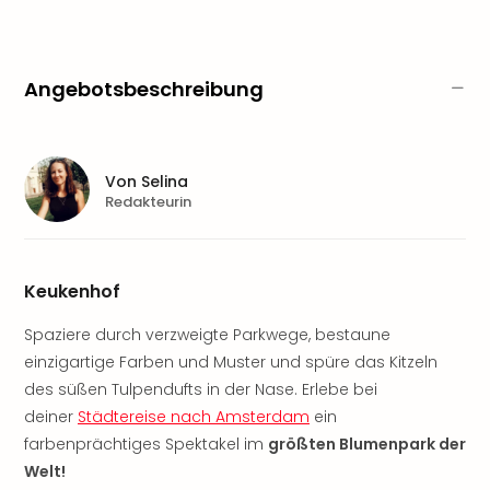
Nau
Aqu
Zool
Gar
Angebotsbeschreibung
Berli
alle
Ang
noc
Von
Selina
meh
Redakteurin
Frei
Hau
Feri
Keukenhof
Feri
Nac
Spaziere durch verzweigte Parkwege, bestaune
Dest
einzigartige Farben und Muster und spüre das Kitzeln
Frei
Eur
des süßen Tulpendufts in der Nase. Erlebe bei
Frei
deiner
Städtereise nach Amsterdam
ein
Deu
farbenprächtiges Spektakel im
größten Blumenpark der
Freiz
Welt!
Nied