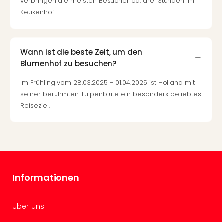
verbringen die meisten Besucher ca. drei Stunden im
Black
Keukenhof.
Festi
Nibiri
Festi
Wann ist die beste Zeit, um den
alle
Ang
Blumenhof zu besuchen?
Loca
Im Frühling vom 28.03.2025 – 01.04.2025 ist Holland mit
LANX
seiner berühmten Tulpenblüte ein besonders beliebtes
are
Reiseziel.
Köln
Merk
Spie
Are
Well
Nac
Dest
Informationen
Well
Deu
Allg
Über uns
Baye