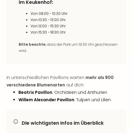
im Keukenhof:
Tan
der
Von 08:00 - 10.30 Uhr
Vam
Von 10:30 - 13:00 Uhr
alle
Von 13:00 - 15:30 Uhr
Ang
Von 15:30 - 18:30 Uhr
Sho
&
Bitte beachte
, dass der Park um 19:30 Uhr geschlossen
Thea
wird.
ABB
Voy
in
Lon
In unterschiedlichen Pavillons warten
mehr als 800
Harr
verschiedene Blumenarten
auf dich:
Pott
Beatrix Pavillon
: Orchideen und Anthurien
Thea
Willem Alexander Pavillon
: Tulpen und Lilien
Lon
Frie
Pala
Berli
Die wichtigsten Infos im Überblick
Fest