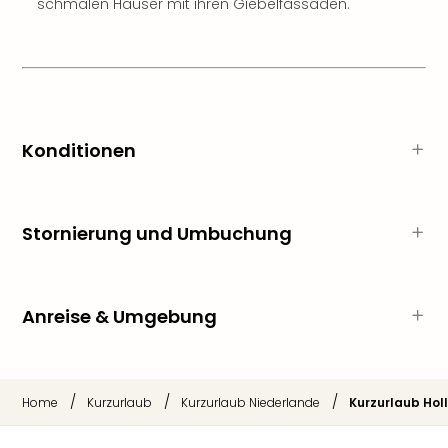
Raa
schmalen Häuser mit ihren Giebelfassaden.
Sho
Stef
und
Bully
geg
irge
Konditionen
Schn
alle
Ang
Fest
Stornierung und Umbuchung
Dom
Fest
Stör
Fest
Anreise & Umgebung
Mus
Fuld
Are
di
/
/
/
Home
Kurzurlaub
Kurzurlaub Niederlande
Kurzurlaub Hol
Ver
alle