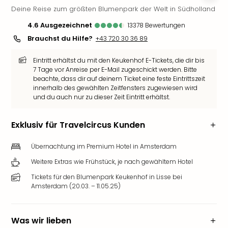
Deine Reise zum größten Blumenpark der Welt in Südholland
Deu
Futu
4.6
ausgezeichnet
13378
Bewertungen
Bela
Brauchst du Hilfe?
+43 720 30 36 89
alle
Ang
Eintritt erhältst du mit den Keukenhof E-Tickets, die dir bis
Wass
7 Tage vor Anreise per E-Mail zugeschickt werden. Bitte
Trop
beachte, dass dir auf deinem Ticket eine feste Eintrittszeit
Isla
innerhalb des gewählten Zeitfensters zugewiesen wird
und du auch nur zu dieser Zeit Eintritt erhältst.
The
Erdi
Rula
Exklusiv für Travelcircus Kunden
Bad
Sch
Übernachtung im Premium Hotel in Amsterdam
aqu
Weitere Extras wie Frühstück, je nach gewähltem Hotel
The
Tickets für den Blumenpark Keukenhof in Lisse bei
&
Amsterdam (20.03. – 11.05.25)
Bad
Sins
alle
Was wir lieben
Ang