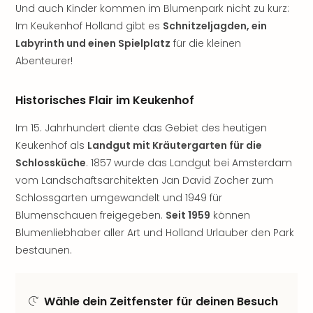
Jac
Und auch Kinder kommen im Blumenpark nicht zu kurz:
Musi
Im Keukenhof Holland gibt es
Schnitzeljagden, ein
Der
Labyrinth und einen Spielplatz
für die kleinen
Teuf
Abenteurer!
träg
Pra
Die
Historisches Flair im Keukenhof
Sch
und
Im 15. Jahrhundert diente das Gebiet des heutigen
das
Keukenhof als
Landgut mit Kräutergarten für die
Biest
Schlossküche
. 1857 wurde das Landgut bei Amsterdam
Wie
vom Landschaftsarchitekten Jan David Zocher zum
Mari
Schlossgarten umgewandelt und 1949 für
Ther
Blumenschauen freigegeben.
Seit 1959
können
Sta
Ente
Blumenliebhaber aller Art und Holland Urlauber den Park
Das
bestaunen.
Pha
der
Ope
Wähle dein Zeitfenster für deinen Besuch
Köln