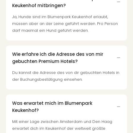
Keukenhof mitbringen?
Tour
Swar
Ja, Hunde sind im Blumenpark Keukenhof erlaubt,
Krist
müssen aber an der Leine geführt werden. Pro Person
Mini
darf maximal ein Hund geführt werden.
Wun
Ham
War
Bros.
Wie erfahre ich die Adresse des von mir
Stud
gebuchten Premium Hotels?
Tour
Lon
Du kannst die Adresse des von dir gebuchten Hotels in
–
der Buchungsbestätigung einsehen.
The
Mak
of
Was erwartet mich im Blumenpark
Harr
Pott
Keukenhof?
Tita
Mit einer Lage zwischen Amsterdam und Den Haag
–
erwartet dich im Keukenhof der weltweit größte
die