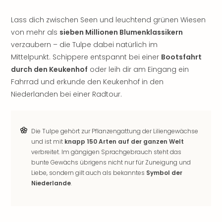
Sho
Nac
Lass dich zwischen Seen und leuchtend grünen Wiesen
Kate
von mehr als
sieben Millionen Blumenklassikern
Musi
verzaubern – die Tulpe dabei natürlich im
Starl
Mittelpunkt. Schippere entspannt bei einer
Bootsfahrt
Expr
durch den Keukenhof
oder leih dir am Eingang ein
Moul
Rou
Fahrrad und erkunde den Keukenhof in den
Das
Niederlanden bei einer Radtour.
Musi
Köni
der
Die Tulpe gehört zur Pflanzengattung der Liliengewächse
Löw
und ist mit
knapp 150 Arten auf der ganzen Welt
Die
verbreitet. Im gängigen Sprachgebrauch steht das
Eisk
bunte Gewächs übrigens nicht nur für Zuneigung und
Tarz
Liebe, sondern gilt auch als bekanntes
Symbol der
MJ
Niederlande
.
–
Das
Mich