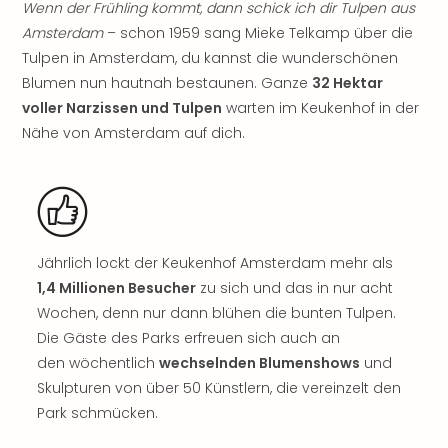
Wenn der Frühling kommt, dann schick ich dir Tulpen aus
Freiz
Amsterdam
– schon 1959 sang Mieke Telkamp über die
Öste
Tulpen in Amsterdam, du kannst die wunderschönen
Freiz
Blumen nun hautnah bestaunen. Ganze
32 Hektar
Fran
alle
voller Narzissen und Tulpen
warten im Keukenhof in der
Ang
Nähe von Amsterdam auf dich.
Frei
Deu
Freiz
Baye
Freiz
Hes
Jährlich lockt der Keukenhof Amsterdam mehr als
Freiz
1,4 Millionen Besucher
zu sich und das in nur acht
Nied
Wochen, denn nur dann blühen die bunten Tulpen.
Freiz
Die Gäste des Parks erfreuen sich auch an
NRW
den wöchentlich
wechselnden Blumenshows
und
alle
Skulpturen von über 50 Künstlern, die vereinzelt den
Ang
Park schmücken.
Musi
&