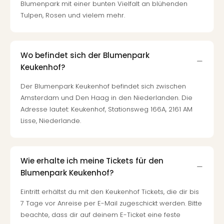
Blumenpark mit einer bunten Vielfalt an blühenden
Auss
Tulpen, Rosen und vielem mehr.
Form
1
Die
Auss
Wo befindet sich der Blumenpark
alle
Keukenhof?
Ang
Spor
Der Blumenpark Keukenhof befindet sich zwischen
Skiu
Amsterdam und Den Haag in den Niederlanden. Die
in
Adresse lautet: Keukenhof, Stationsweg 166A, 2161 AM
Deu
Lisse, Niederlande.
Skiu
in
Öste
Form
Wie erhalte ich meine Tickets für den
1
Blumenpark Keukenhof?
Reis
Eintritt erhältst du mit den Keukenhof Tickets, die dir bis
Konz
7 Tage vor Anreise per E-Mail zugeschickt werden. Bitte
Nac
Kate
beachte, dass dir auf deinem E-Ticket eine feste