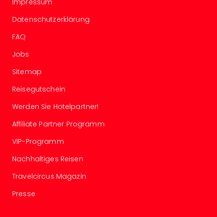
Impressum
Wal
Baye
Datenschutzerklärung
Bod
Harz
FAQ
Nor
Jobs
NRW
Ost
Sitemap
Sch
Reisegutschein
alle
Ang
Werden Sie Hotelpartner!
Well
Eur
Affiliate Partner Programm
Deu
VIP-Programm
Itali
Nied
Nachhaltiges Reisen
Öste
Pole
Travelcircus Magazin
Schw
Presse
Südt
Mar