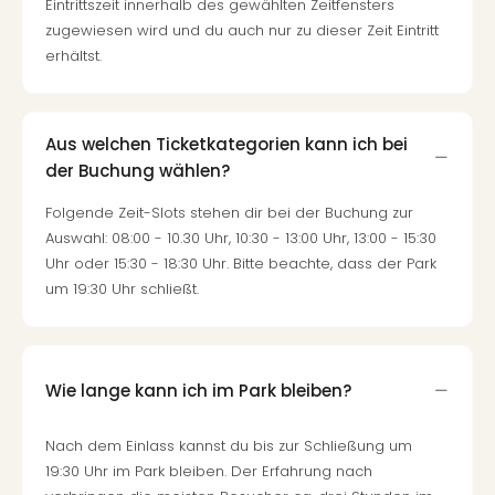
Konz
Eintrittszeit innerhalb des gewählten Zeitfensters
Karo
zugewiesen wird und du auch nur zu dieser Zeit Eintritt
G
erhältst.
Pitbu
Back
Boy
Aus welchen Ticketkategorien kann ich bei
Disn
der Buchung wählen?
in
Con
Folgende Zeit-Slots stehen dir bei der Buchung zur
Schl
Auswahl: 08:00 - 10.30 Uhr, 10:30 - 13:00 Uhr, 13:00 - 15:30
Sch
Uhr oder 15:30 - 18:30 Uhr. Bitte beachte, dass der Park
Konz
um 19:30 Uhr schließt.
alle
Ang
Fest
Ikar
Wie lange kann ich im Park bleiben?
Festi
Glüc
Insel
Nach dem Einlass kannst du bis zur Schließung um
M’er
19:30 Uhr im Park bleiben. Der Erfahrung nach
Lun