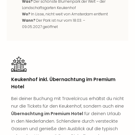
Was?
Der schönste Blumenpark der Welt – der
Neu
Landschaftsgarten Keukenhof
Fest
Wo?
In Lisse, nicht weit von Amsterdam entfernt
Bad
Wann?
Der Park ist nur vom 18.03. –
Bad
09.05.2027 geöffnet
Veg
Rou
Qua
Com
Club
Pret
Wo
alle
Keukenhof inkl. Übernachtung im Premium
Ang
Hotel
TV
Sho
Bei deiner Buchung mit Travelcircus erhältst du nicht
ZDF
nur die Tickets für den Keukenhof, sondern auch eine
Fern
Übernachtung im Premium Hotel
für deinen Urlaub
in
in den Niederlanden. Schlendere durch versteckte
Main
Stef
Gassen und genieße den Ausblick auf die typisch