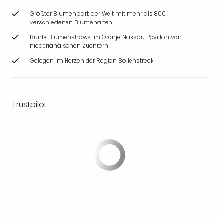
Zoo
Größter Blumenpark der Welt mit mehr als 800
&
verschiedenen Blumenarten
Safa
Bunte Blumenshows im Oranje Nassau Pavillon von
Erle
niederländischen Züchtern
Zoo
Han
Gelegen im Herzen der Region Bollenstreek
Sere
Park
Allw
Müns
Trustpilot
Zoo
Leip
Safa
Beek
Ber
ZOO
Erle
Gels
Welt
Wal