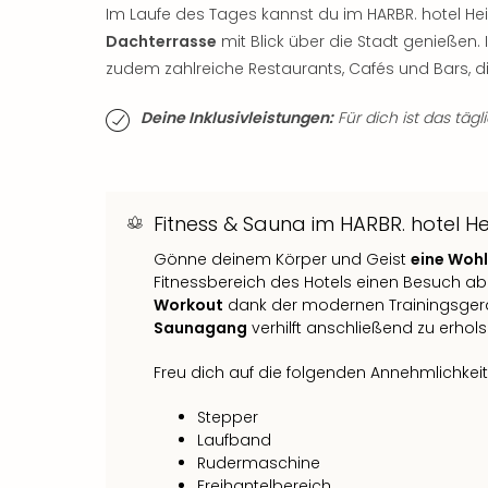
Im Laufe des Tages kannst du im HARBR. hotel He
Dachterrasse
mit Blick über die Stadt genießen. 
zudem zahlreiche Restaurants, Cafés und Bars, d
Deine Inklusivleistungen:
Für dich ist das tägl
Fitness & Sauna im HARBR. hotel He
Gönne deinem Körper und Geist
eine Woh
Fitnessbereich des Hotels einen Besuch ab
Workout
dank der modernen Trainingsgerät
Saunagang
verhilft anschließend zu erho
Freu dich auf die folgenden Annehmlichkei
Stepper
Laufband
Rudermaschine
Freihantelbereich