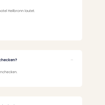
otel Heilbronn lautet:
nchecken?
einchecken.