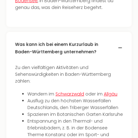
Bodensee
, in Baden-Württemberg findest du
Tan
genau das, was dein Reiseherz begehrt.
der
Vam
alle
Ang
Sho
Was kann ich bei einem Kurzurlaub in
&
Baden-Württemberg unternehmen?
Thea
ABB
Voy
Zu den vielfältigen Aktivitäten und
in
Sehenswürdigkeiten in Baden-Württemberg
Lon
zählen:
Harr
Pott
Wandern im
Schwarzwald
oder im
Allgäu
Thea
Ausflug zu den höchsten Wasserfällen
Lon
Deutschlands, den Triberger Wasserfällen
Frie
Spazieren im Botanischen Garten Karlsruhe
Pala
Entspannung in den Thermal- und
Berli
Erlebnisbädern, z. B. in der Bodensee
Fest
Therme Konstanz oder im Sport- und