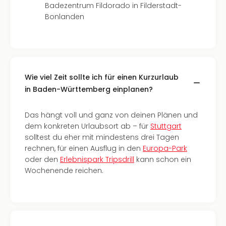
Neu
Badezentrum Fildorado in Filderstadt-
Fest
Bonlanden
Bad
Bad
Veg
Rou
Qua
Wie viel Zeit sollte ich für einen Kurzurlaub
Com
in Baden-Württemberg einplanen?
Club
Pret
Wo
Das hängt voll und ganz von deinen Plänen und
alle
dem konkreten Urlaubsort ab – für
Stuttgart
Ang
solltest du eher mit mindestens drei Tagen
TV
rechnen, für einen Ausflug in den
Europa-Park
Sho
oder den
Erlebnispark Tripsdrill
kann schon ein
ZDF
Wochenende reichen.
Fern
in
Main
Stef