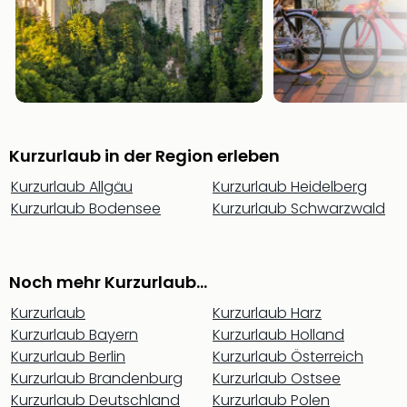
Sho
Nac
Kate
Musi
Starl
Expr
Moul
Rou
Kurzurlaub in der Region erleben
Das
Kurzurlaub Allgäu
Kurzurlaub Heidelberg
Musi
Kurzurlaub Bodensee
Kurzurlaub Schwarzwald
Köni
der
Löw
Die
Noch mehr Kurzurlaub...
Eisk
Tarz
Kurzurlaub
Kurzurlaub Harz
MJ
Kurzurlaub Bayern
Kurzurlaub Holland
–
Kurzurlaub Berlin
Kurzurlaub Österreich
Das
Kurzurlaub Brandenburg
Kurzurlaub Ostsee
Mich
Kurzurlaub Deutschland
Kurzurlaub Polen