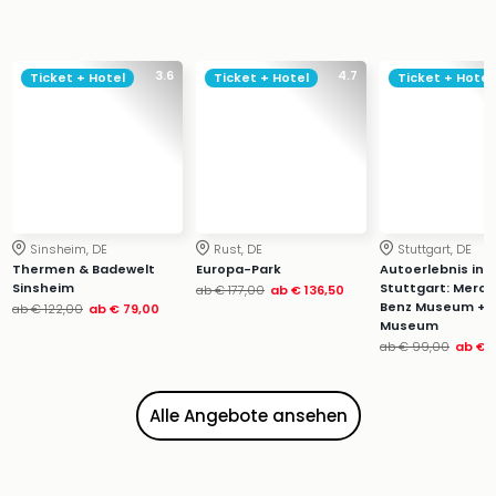
Zoo
&
Safa
3.6
4.7
Ticket + Hotel
Ticket + Hotel
Ticket + Hotel
Erle
Zoo
Han
Sere
Park
Allw
Müns
Sinsheim, DE
Rust, DE
Stuttgart, DE
Zoo
Thermen & Badewelt
Europa-Park
Autoerlebnis in
Leip
Sinsheim
Stuttgart: Merc
ab
€ 177,00
ab
€ 136,50
Safa
Benz Museum + 
ab
€ 122,00
ab
€ 79,00
Museum
Beek
ab
€ 99,00
ab
€ 
Ber
ZOO
Erle
Alle Angebote ansehen
Gels
Welt
Wal