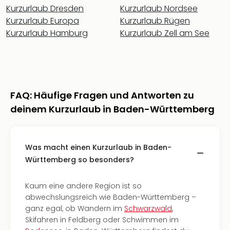
Jac
Kurzurlaub Dresden
Kurzurlaub Nordsee
Musi
Kurzurlaub Europa
Kurzurlaub Rügen
Der
Kurzurlaub Hamburg
Kurzurlaub Zell am See
Teuf
träg
Pra
Die
Sch
und
FAQ: Häufige Fragen und Antworten zu
das
deinem Kurzurlaub in Baden-Württemberg
Biest
Wie
Mari
Ther
Was macht einen Kurzurlaub in Baden-
Sta
Württemberg so besonders?
Ente
Das
Kaum eine andere Region ist so
Pha
abwechslungsreich wie Baden-Württemberg –
der
ganz egal, ob Wandern im
Schwarzwald
,
Ope
Skifahren in Feldberg oder Schwimmen im
Köln