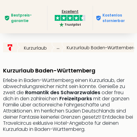
Deu
Excellent
Futu
Bestpreis­
Kostenlos
Bela
garantie
stornierbar
Trustpilot
alle
Ang
Wass
Trop
...
Kurzurlaub Baden-Württemberg
Kurzurlaub
Isla
The
Erdi
Kurzurlaub Baden-Württemberg
Rula
Bad
Erlebe in Baden-Württemberg einen Kurzurlaub, der
abwechslungsreicher nicht sein könnte. Genieße zu
Sch
zweit die
Romantik des Schwarzwaldes
oder freu
aqu
dich in den zahlreichen
Freizeitparks
mit der ganzen
The
Familie über actionreiche Fahrgeschäfte und
&
Attraktionen. Im herrlichen Süden Deutschlands sind
Bad
deiner Fantasie keinerlei Grenzen gesetzt! Entdecke bei
Sins
Travelcircus exklusive Hotel-Angebote für deinen
alle
Kurzurlaub in Baden-Württemberg.
Ang