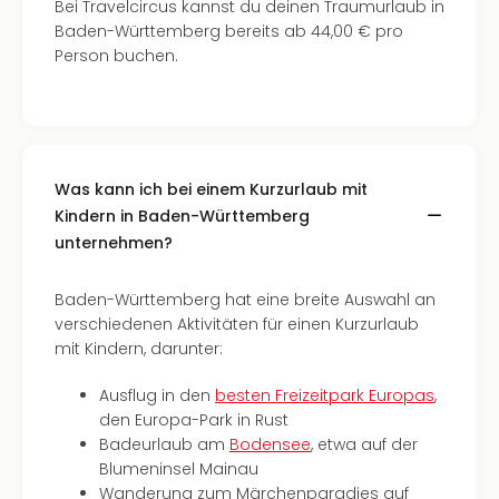
Bei Travelcircus kannst du deinen Traumurlaub in
Ang
Baden-Württemberg bereits ab 44,00 € pro
Nac
Person buchen.
Dest
Musi
Berli
Ham
NRW
Stut
Was kann ich bei einem Kurzurlaub mit
Köln
Kindern in Baden-Württemberg
Wie
unternehmen?
alle
Ang
Baden-Württemberg hat eine breite Auswahl an
Kultu
verschiedenen Aktivitäten für einen Kurzurlaub
&
mit Kindern, darunter:
Spor
Nac
Ausflug in den
besten Freizeitpark Europas
,
Kate
den Europa-Park in Rust
Mus
Badeurlaub am
Bodensee
, etwa auf der
Tec
Blumeninsel Mainau
Sins
Wanderung zum Märchenparadies auf