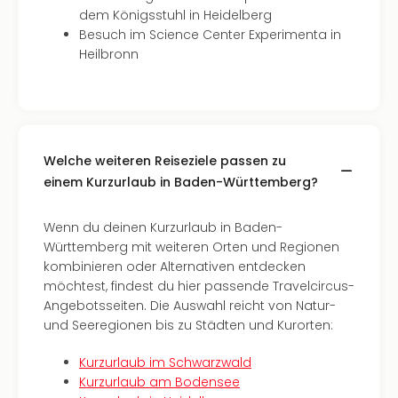
Mer
dem Königsstuhl in Heidelberg
Ben
Besuch im Science Center Experimenta in
Mus
Heilbronn
Stut
Pors
Mus
Auto
Wolf
BM
Welche weiteren Reiseziele passen zu
Mus
einem Kurzurlaub in Baden-Württemberg?
in
Mün
Wenn du deinen Kurzurlaub in Baden-
Barb
Württemberg mit weiteren Orten und Regionen
Mus
kombinieren oder Alternativen entdecken
alle
möchtest, findest du hier passende Travelcircus-
Ang
Angebotsseiten. Die Auswahl reicht von Natur-
Auss
und Seeregionen bis zu Städten und Kurorten:
Ga
Of
Kurzurlaub im Schwarzwald
Thro
Kurzurlaub am Bodensee
Stud