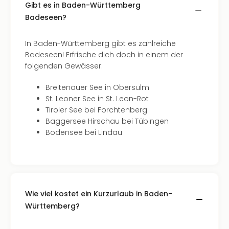
Raa
Gibt es in Baden-Württemberg
Sho
Badeseen?
Stef
und
In Baden-Württemberg gibt es zahlreiche
Bully
Badeseen! Erfrische dich doch in einem der
geg
folgenden Gewässer:
irge
Schn
Breitenauer See in Obersulm
alle
St. Leoner See in St. Leon-Rot
Ang
Tiroler See bei Forchtenberg
Fest
Baggersee Hirschau bei Tübingen
Dom
Bodensee bei Lindau
Fest
Stör
Fest
Mus
Fuld
Are
Wie viel kostet ein Kurzurlaub in Baden-
di
Württemberg?
Ver
alle