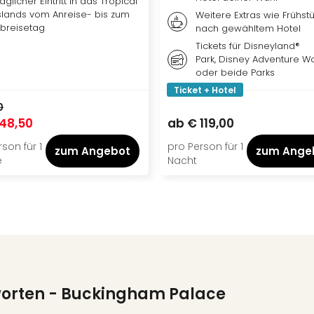
äglicher Eintritt in das Tropical
slands vom Anreise- bis zum
Weitere Extras wie Frühstü
breisetag
nach gewähltem Hotel
Tickets für Disneyland®
Park, Disney Adventure W
oder beide Parks
Ticket + Hotel
0
48,50
ab
€ 119,00
son für 1
pro Person für 1
zum Angebot
zum Ange
e
Nacht
worten
- Buckingham Palace