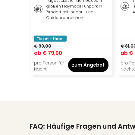
Tagesticket für den 90.000 m²
T
großen Playmobil Funpark in
I
Zirndorf mit Indoor- und
A
Outdoorbereichen
Ticket + Hotel
€ 99,00
€ 81,0
ab
€ 79,00
ab
€ 
pro Person für 1
pro Per
zum Angebot
Nacht
Nächt
FAQ: Häufige Fragen und Ant