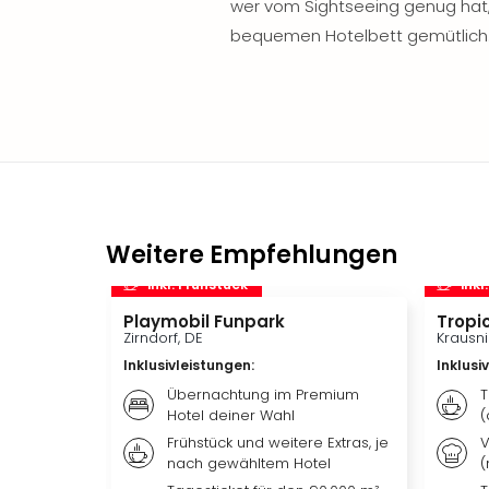
wer vom Sightseeing genug hat,
bequemen Hotelbett gemütlich
Weitere Empfehlungen
inkl. Frühstück
inkl
Playmobil Funpark
Tropic
Zirndorf, DE
Krausni
Inklusivleistungen
:
Inklusi
Übernachtung im Premium
T
Hotel deiner Wahl
(
Frühstück und weitere Extras, je
V
nach gewähltem Hotel
(