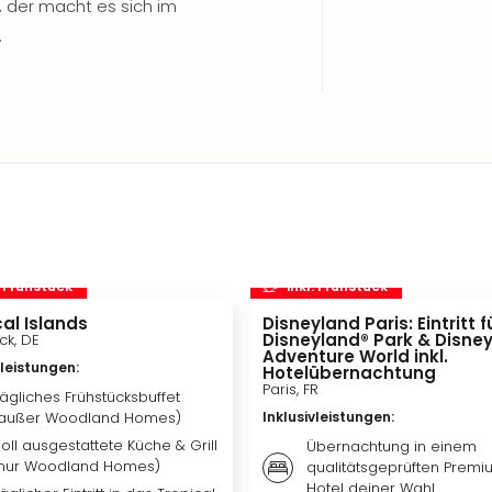
 der macht es sich im
.
. Frühstück
inkl. Frühstück
al Islands
Disneyland Paris: Eintritt f
Disneyland® Park & Disne
ck, DE
Adventure World inkl.
vleistungen
:
Hotelübernachtung
Paris, FR
ägliches Frühstücksbuffet
außer Woodland Homes)
Inklusivleistungen
:
oll ausgestattete Küche & Grill
Übernachtung in einem
nur Woodland Homes)
qualitätsgeprüften Premi
Hotel deiner Wahl