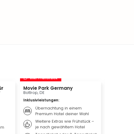
inkl. Frühstück
inkl. Frü
ür
Movie Park Germany
Therme Er
y
Bottrop, DE
München, DE
Inklusivleistungen
:
Inklusivleis
Übernachtung in einem
Übern
Premium Hotel deiner Wahl
Premiu
Weitere Extras wie Frühstück –
Frühst
je nach gewähltem Hotel
nach 
um