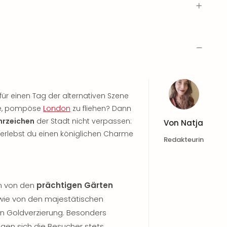
für einen Tag der alternativen Szene
ale, pompöse
London
zu fliehen? Dann
hrzeichen
der Stadt nicht verpassen:
Von
Natja
erlebst du einen königlichen Charme
Redakteurin
n von den
prächtigen Gärten
ie von den majestätischen
n Goldverzierung. Besonders
gen sich die Besucher stets