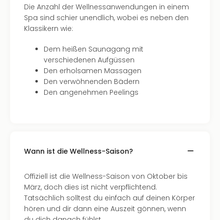
Die Anzahl der Wellnessanwendungen in einem
Tour
Spa sind schier unendlich, wobei es neben den
Swar
Klassikern wie:
Krist
Mini
Dem heißen Saunagang mit
Wun
verschiedenen Aufgüssen
Ham
Den erholsamen Massagen
War
Den verwöhnenden Bädern
Bros.
Den angenehmen Peelings
Stud
Tour
Lon
–
The
Mak
Wann ist die Wellness-Saison?
of
Harr
Offiziell ist die Wellness-Saison von Oktober bis
Pott
März, doch dies ist nicht verpflichtend.
Tita
Tatsächlich solltest du einfach auf deinen Körper
–
hören und dir dann eine Auszeit gönnen, wenn
die
du dich danach fühlst.