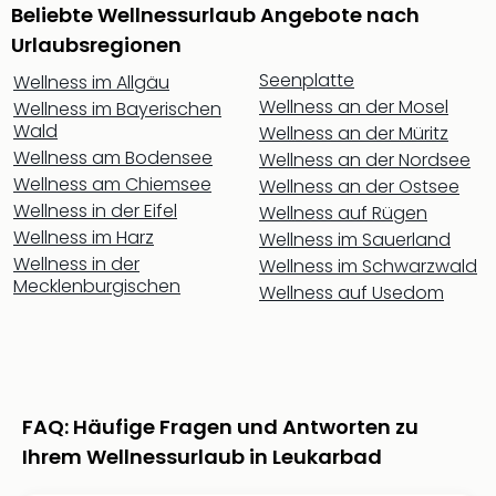
Beliebte Wellnessurlaub Angebote nach
Tan
der
Urlaubsregionen
Vam
Seenplatte
Wellness im Allgäu
alle
Wellness an der Mosel
Wellness im Bayerischen
Ang
Wald
Wellness an der Müritz
Sho
Wellness am Bodensee
Wellness an der Nordsee
&
Wellness am Chiemsee
Wellness an der Ostsee
Thea
Wellness in der Eifel
ABB
Wellness auf Rügen
Voy
Wellness im Harz
Wellness im Sauerland
in
Wellness in der
Wellness im Schwarzwald
Lon
Mecklenburgischen
Wellness auf Usedom
Harr
Pott
Thea
Lon
Frie
FAQ: Häufige Fragen und Antworten zu
Pala
Ihrem Wellnessurlaub in Leukarbad
Berli
Fest