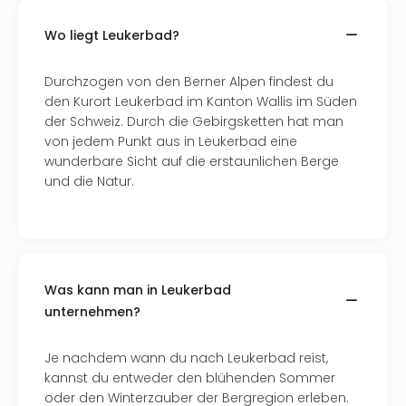
Neu
Fest
Wo liegt Leukerbad?
Bad
Bad
Durchzogen von den Berner Alpen findest du
Veg
den Kurort Leukerbad im Kanton Wallis im Süden
Rou
der Schweiz. Durch die Gebirgsketten hat man
Qua
von jedem Punkt aus in Leukerbad eine
Com
wunderbare Sicht auf die erstaunlichen Berge
Club
und die Natur.
Pret
Wo
alle
Ang
TV
Sho
Was kann man in Leukerbad
ZDF
unternehmen?
Fern
in
Je nachdem wann du nach Leukerbad reist,
Main
kannst du entweder den blühenden Sommer
Stef
oder den Winterzauber der Bergregion erleben.