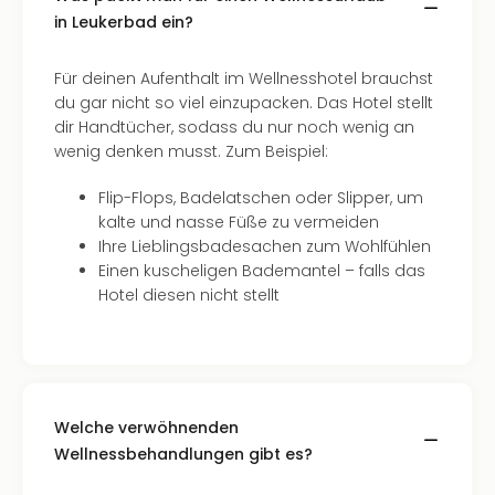
Mer
in Leukerbad ein?
Ben
Mus
Stut
Für deinen Aufenthalt im Wellnesshotel brauchst
Pors
du gar nicht so viel einzupacken. Das Hotel stellt
Mus
dir Handtücher, sodass du nur noch wenig an
Auto
wenig denken musst. Zum Beispiel:
Wolf
Flip-Flops, Badelatschen oder Slipper, um
BM
kalte und nasse Füße zu vermeiden
Mus
Ihre Lieblingsbadesachen zum Wohlfühlen
in
Einen kuscheligen Bademantel – falls das
Mün
Hotel diesen nicht stellt
Barb
Mus
alle
Ang
Auss
Ga
Welche verwöhnenden
Of
Wellnessbehandlungen gibt es?
Thro
Stud