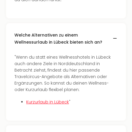
Auss
Form
1
Die
Auss
Welche Alternativen zu einem
alle
Ang
Wellnessurlaub in Lübeck bieten sich an?
Spor
Skiu
"Wenn du statt eines Wellnesshotels in Lübeck
in
auch andere Ziele in Norddeutschland in
Deu
Betracht ziehst, findest du hier passende
Skiu
Travelcircus-Angebote als Alternativen oder
in
Ergänzungen. So kannst du deinen Wellness-
Öste
oder Kurzurlaub flexibel planen:
Form
1
Kurzurlaub in Lübeck
"
Reis
Konz
Nac
Kate