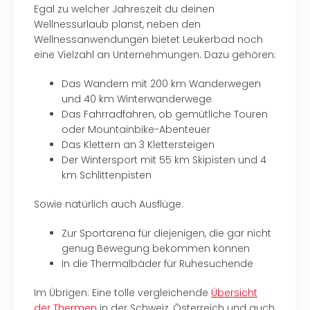
Raa
Egal zu welcher Jahreszeit du deinen
Sho
Wellnessurlaub planst, neben den
Stef
Wellnessanwendungen bietet Leukerbad noch
und
eine Vielzahl an Unternehmungen. Dazu gehören:
Bully
geg
Das Wandern mit 200 km Wanderwegen
irge
und 40 km Winterwanderwege
Schn
Das Fahrradfahren, ob gemütliche Touren
alle
oder Mountainbike-Abenteuer
Ang
Das Klettern an 3 Klettersteigen
Fest
Der Wintersport mit 55 km Skipisten und 4
Dom
km Schlittenpisten
Fest
Stör
Sowie natürlich auch Ausflüge:
Fest
Mus
Zur Sportarena für diejenigen, die gar nicht
Fuld
genug Bewegung bekommen können
Are
In die Thermalbäder für Ruhesuchende
di
Ver
Im Übrigen: Eine tolle vergleichende
Übersicht
alle
der Thermen
in der Schweiz, Österreich und auch