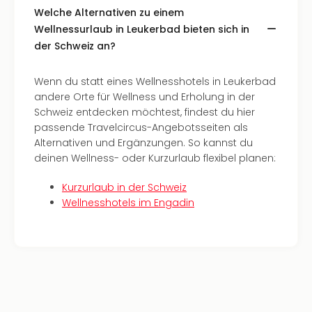
Konz
Welche Alternativen zu einem
Karo
Wellnessurlaub in Leukerbad bieten sich in
G
der Schweiz an?
Pitbu
Back
Boy
Wenn du statt eines Wellnesshotels in Leukerbad
Disn
andere Orte für Wellness und Erholung in der
in
Schweiz entdecken möchtest, findest du hier
Con
passende Travelcircus-Angebotsseiten als
Schl
Alternativen und Ergänzungen. So kannst du
Sch
deinen Wellness- oder Kurzurlaub flexibel planen:
Konz
alle
Kurzurlaub in der Schweiz
Ang
Wellnesshotels im Engadin
Fest
Ikar
Festi
Glüc
Insel
M’er
Lun