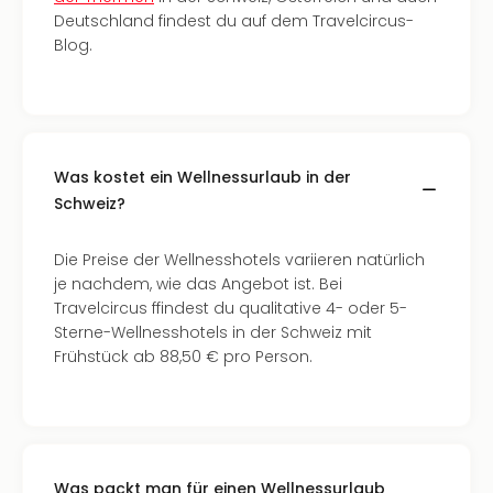
Ang
Deutschland findest du auf dem Travelcircus-
Nac
Blog.
Dest
Musi
Berli
Ham
NRW
Was kostet ein Wellnessurlaub in der
Stut
Schweiz?
Köln
Wie
alle
Die Preise der Wellnesshotels variieren natürlich
Ang
je nachdem, wie das Angebot ist. Bei
Kultu
Travelcircus ffindest du qualitative 4- oder 5-
&
Sterne-Wellnesshotels in der Schweiz mit
Spor
Frühstück ab 88,50 € pro Person.
Nac
Kate
Mus
Tec
Sins
Was packt man für einen Wellnessurlaub