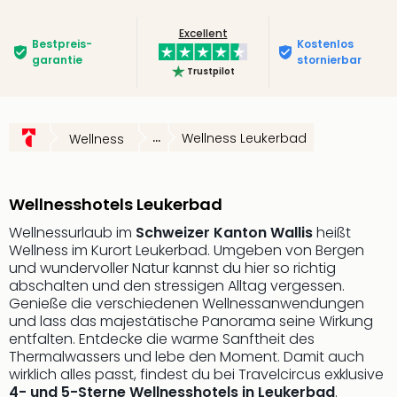
Deu
Excellent
Futu
Bestpreis­
Kostenlos
Bela
garantie
stornierbar
Trustpilot
alle
Ang
Wass
Trop
...
Wellness Leukerbad
Wellness
Isla
The
Erdi
Wellnesshotels Leukerbad
Rula
Bad
Wellnessurlaub im
Schweizer Kanton Wallis
heißt
Wellness im Kurort Leukerbad. Umgeben von Bergen
Sch
und wundervoller Natur kannst du hier so richtig
aqu
abschalten und den stressigen Alltag vergessen.
The
Genieße die verschiedenen Wellnessanwendungen
&
und lass das majestätische Panorama seine Wirkung
Bad
entfalten. Entdecke die warme Sanftheit des
Sins
Thermalwassers und lebe den Moment. Damit auch
alle
wirklich alles passt, findest du bei Travelcircus exklusive
Ang
4- und 5-Sterne Wellnesshotels in Leukerbad
.