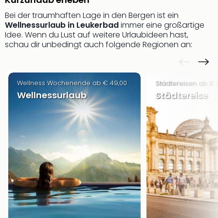
Nau
Aqu
Bei der traumhaften Lage in den Bergen ist ein
Zool
Wellnessurlaub in Leukerbad
immer eine großartige
Gar
Idee. Wenn du Lust auf weitere Urlaubideen hast,
schau dir unbedingt auch folgende Regionen an:
Berli
alle
Ang
noc
Wellness Wochenende ab € 49,00
Städtereisen ab € 
meh
Wellnessurlaub
Städtereise
Frei
Hau
Feri
Feri
Nac
Dest
Frei
Eur
Frei
Deu
Freiz
Nied