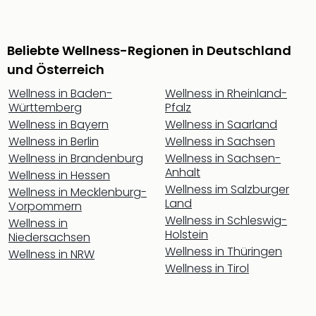
Jac
Musi
Der
Teuf
Beliebte Wellness-Regionen in Deutschland
träg
und Österreich
Pra
Wellness in Baden-
Wellness in Rheinland-
Die
Württemberg
Pfalz
Sch
Wellness in Bayern
Wellness in Saarland
und
das
Wellness in Berlin
Wellness in Sachsen
Biest
Wellness in Brandenburg
Wellness in Sachsen-
Wie
Anhalt
Wellness in Hessen
Mari
Wellness im Salzburger
Wellness in Mecklenburg-
Ther
Land
Vorpommern
Sta
Wellness in Schleswig-
Wellness in
Ente
Holstein
Niedersachsen
Das
Wellness in Thüringen
Wellness in NRW
Pha
Wellness in Tirol
der
Ope
Köln