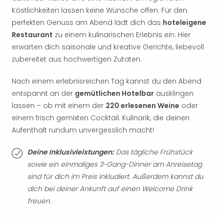
Tan
Köstlichkeiten lassen keine Wünsche offen. Für den
der
perfekten Genuss am Abend lädt dich das
hoteleigene
Vam
Restaurant
zu einem kulinarischen Erlebnis ein: Hier
alle
erwarten dich saisonale und kreative Gerichte, liebevoll
Ang
zubereitet aus hochwertigen Zutaten.
Sho
&
Nach einem erlebnisreichen Tag kannst du den Abend
Thea
entspannt an der
gemütlichen Hotelbar
ausklingen
ABB
Voy
lassen – ob mit einem der
220 erlesenen Weine
oder
in
einem frisch gemixten Cocktail. Kulinarik, die deinen
Lon
Aufenthalt rundum unvergesslich macht!
Harr
Pott
Deine Inklusivleistungen:
Das tägliche Frühstück
Thea
sowie ein einmaliges 3-Gang-Dinner am Anreisetag
Lon
sind für dich im Preis inkludiert. Außerdem kannst du
Frie
dich bei deiner Ankunft auf einen Welcome Drink
Pala
freuen.
Berli
Fest