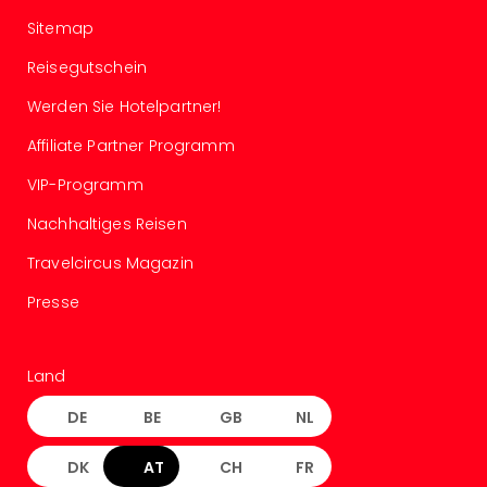
Auss
Sitemap
Form
1
Reisegutschein
Die
Werden Sie Hotelpartner!
Auss
alle
Affiliate Partner Programm
Ang
Spor
VIP-Programm
Skiu
Nachhaltiges Reisen
in
Deu
Travelcircus Magazin
Skiu
in
Presse
Öste
Form
1
Land
Reis
DE
BE
GB
NL
Konz
Nac
Kate
DK
AT
CH
FR