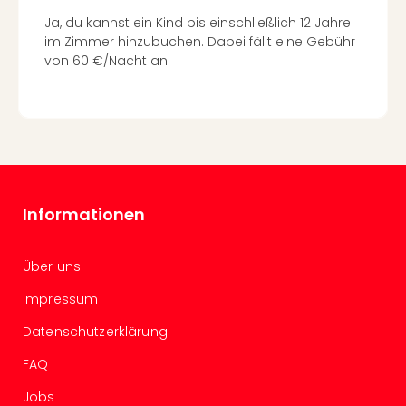
Tour
Ja, du kannst ein Kind bis einschließlich 12 Jahre
Swar
im Zimmer hinzubuchen. Dabei fällt eine Gebühr
Krist
von 60 €/Nacht an.
Mini
Wun
Ham
War
Bros.
Stud
Tour
Informationen
Lon
–
The
Über uns
Mak
of
Impressum
Harr
Datenschutzerklärung
Pott
Tita
FAQ
–
die
Jobs