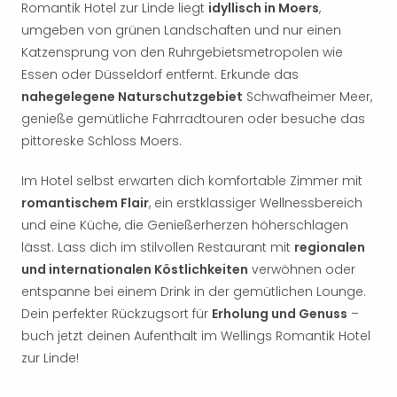
Romantik Hotel zur Linde liegt
idyllisch in Moers
,
Sho
Nac
umgeben von grünen Landschaften und nur einen
Kate
Katzensprung von den Ruhrgebietsmetropolen wie
Musi
Essen oder Düsseldorf entfernt. Erkunde das
Starl
nahegelegene Naturschutzgebiet
Schwafheimer Meer,
Expr
genieße gemütliche Fahrradtouren oder besuche das
Moul
pittoreske Schloss Moers.
Rou
Das
Im Hotel selbst erwarten dich komfortable Zimmer mit
Musi
romantischem Flair
, ein erstklassiger Wellnessbereich
Köni
der
und eine Küche, die Genießerherzen höherschlagen
Löw
lässt. Lass dich im stilvollen Restaurant mit
regionalen
Die
und internationalen Köstlichkeiten
verwöhnen oder
Eisk
entspanne bei einem Drink in der gemütlichen Lounge.
Tarz
Dein perfekter Rückzugsort für
Erholung und Genuss
–
MJ
buch jetzt deinen Aufenthalt im Wellings Romantik Hotel
–
zur Linde!
Das
Mich