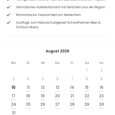
Zoo
Gemütliches Hotelrestaurant mit Gerichten aus der Region
&
Safa
Romantische Zweisamkeit am Niederrhein
Erle
Ausflüge zum Naturschutzgebiet Schwafheimer Meer &
Zoo
Schloss Moers
Han
Sere
Park
Allw
August 2026
Müns
Zoo
Mo
Di
Mi
Do
Fr
Sa
So
Leip
1
2
Safa
Beek
3
4
5
6
7
8
9
Ber
10
11
12
13
14
15
16
ZOO
---
---
---
---
---
---
Erle
17
18
19
20
21
22
23
Gels
---
---
---
---
---
---
---
24
25
26
27
28
29
30
Welt
---
---
---
---
---
---
---
Wal
31