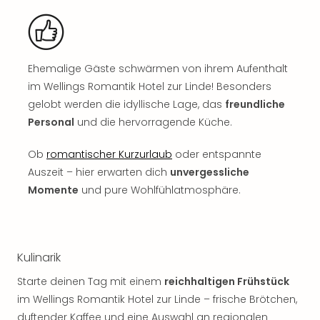
Jac
Musi
Der
Teuf
träg
Ehemalige Gäste schwärmen von ihrem Aufenthalt
Pra
im Wellings Romantik Hotel zur Linde! Besonders
Die
gelobt werden die idyllische Lage, das
freundliche
Sch
Personal
und die hervorragende Küche.
und
das
Ob
romantischer Kurzurlaub
oder entspannte
Biest
Auszeit – hier erwarten dich
unvergessliche
Wie
Mari
Momente
und pure Wohlfühlatmosphäre.
Ther
Sta
Ente
Das
Kulinarik
Pha
Starte deinen Tag mit einem
reichhaltigen Frühstück
der
im Wellings Romantik Hotel zur Linde – frische Brötchen,
Ope
Köln
duftender Kaffee und eine Auswahl an regionalen