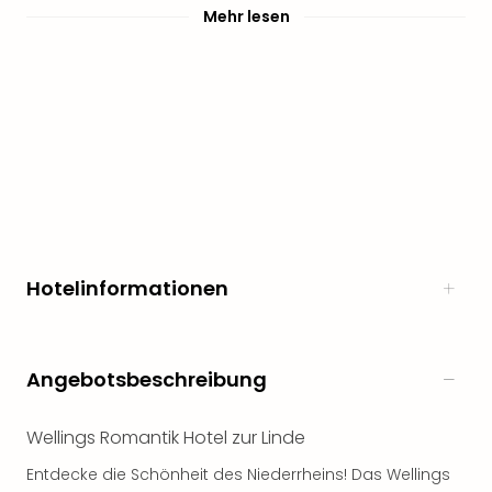
Mehr lesen
Freiz
Öste
Freiz
Fran
alle
Ang
Frei
Deu
Freiz
Baye
Freiz
Hes
Hotelinformationen
Freiz
Nied
Freiz
Angebotsbeschreibung
NRW
alle
Ang
Wellings Romantik Hotel zur Linde
Musi
Entdecke die Schönheit des Niederrheins! Das Wellings
&