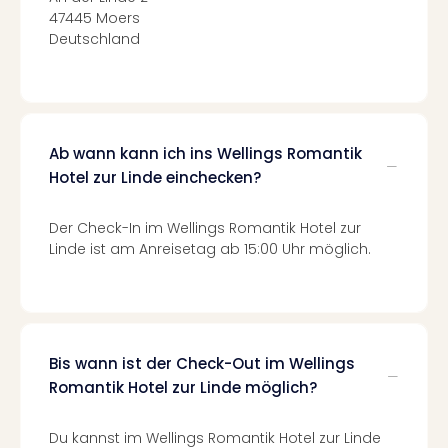
Ang
47445 Moers
Nac
Deutschland
Dest
Musi
Berli
Ham
NRW
Ab wann kann ich ins Wellings Romantik
Stut
Hotel zur Linde einchecken?
Köln
Wie
Der Check-In im Wellings Romantik Hotel zur
alle
Linde ist am Anreisetag ab 15:00 Uhr möglich.
Ang
Kultu
&
Spor
Nac
Bis wann ist der Check-Out im Wellings
Kate
Romantik Hotel zur Linde möglich?
Mus
Tec
Sins
Du kannst im Wellings Romantik Hotel zur Linde