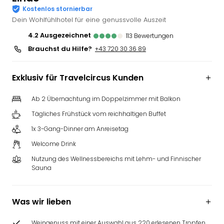
Kostenlos stornierbar
Deu
Dein Wohlfühlhotel für eine genussvolle Auszeit
Futu
Bela
4.2
ausgezeichnet
113
Bewertungen
alle
Brauchst du Hilfe?
+43 720 30 36 89
Ang
Wass
Trop
Exklusiv für Travelcircus Kunden
Isla
The
Ab 2 Übernachtung im Doppelzimmer mit Balkon
Erdi
Tägliches Frühstück vom reichhaltigen Buffet
Rula
1x 3-Gang-Dinner am Anreisetag
Bad
Sch
Welcome Drink
aqu
Nutzung des Wellnessbereichs mit Lehm- und Finnischer
The
Sauna
&
Bad
Sins
Was wir lieben
alle
Ang
Weingenuss mit einer Auswahl aus 220 erlesenen Tropfen