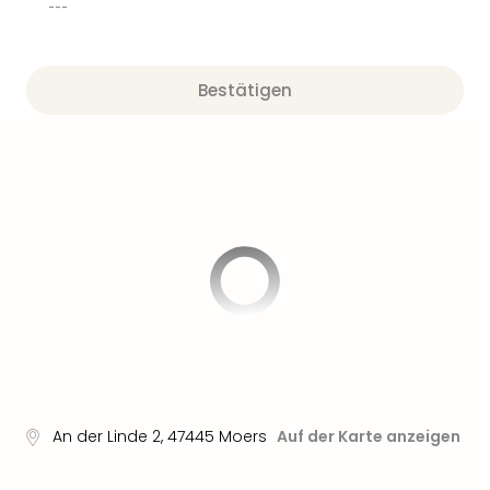
Nau
---
Aqu
Zool
Gar
Bestätigen
Berli
alle
Ang
noc
meh
Frei
Hau
Feri
Feri
Nac
Dest
Frei
Eur
Frei
An der Linde 2
,
47445
Moers
Auf der Karte anzeigen
Deu
Freiz
Nied