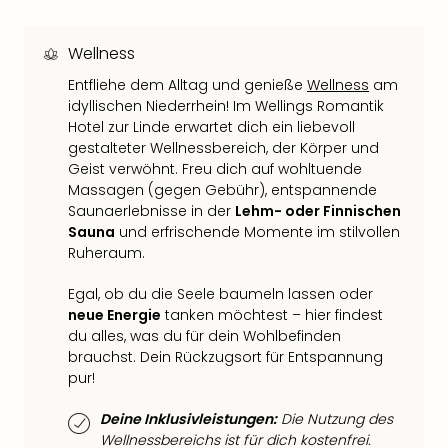
Neu
Fest
Bad
Wellness
Bad
Entfliehe dem Alltag und genieße
Wellness
am
Veg
idyllischen Niederrhein! Im Wellings Romantik
Rou
Hotel zur Linde erwartet dich ein liebevoll
Qua
gestalteter Wellnessbereich, der Körper und
Com
Geist verwöhnt. Freu dich auf wohltuende
Club
Massagen (gegen Gebühr), entspannende
Pret
Saunaerlebnisse in der
Lehm- oder Finnischen
Wo
Sauna
und erfrischende Momente im stilvollen
alle
Ruheraum.
Ang
TV
Egal, ob du die Seele baumeln lassen oder
neue Energie
tanken möchtest – hier findest
Sho
du alles, was du für dein Wohlbefinden
ZDF
brauchst. Dein Rückzugsort für Entspannung
Fern
pur!
in
Main
Deine Inklusivleistungen:
Die Nutzung des
Stef
Wellnessbereichs ist für dich kostenfrei.