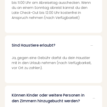
Mer
bis 11:00 Uhr am Abreisetag auschecken. Wenn
Ben
du an einem Sonntag abreist kannst du den
Mus
Late Check-Out bis 12:00 Uhr kostenfrei in
Stut
Anspruch nehmen (nach Verfügbarkeit)
Pors
Mus
Auto
Wolf
BM
Sind Haustiere erlaubt?
Mus
in
Ja, gegen eine Gebühr darfst du dein Haustier
Mün
mit in den Urlaub nehmen (nach Verfügbarkeit,
Barb
vor Ort zu zahlen).
Mus
alle
Ang
Auss
Ga
Können Kinder oder weitere Personen in
Of
den Zimmern hinzugebucht werden?
Thro
Stud