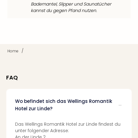
Raa
Bademantel, Slipper und Saunatücher
Sho
kannst du gegen Pfand nutzen.
Stef
und
Bully
geg
irge
Schn
/
Home
alle
Ang
Fest
Dom
FAQ
Fest
Stör
Fest
Wo befindet sich das Wellings Romantik
Mus
Fuld
Hotel zur Linde?
Are
di
Das Wellings Romantik Hotel zur Linde findest du
Ver
unter folgender Adresse:
alle
An der Linde 2