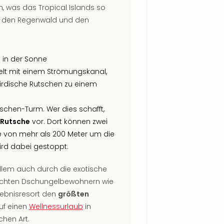
h, was das Tropical Islands so
 in den Regenwald und den
d
in der Sonne
lt mit einem Strömungskanal,
irdische Rutschen zu einem
chen-Turm. Wer dies schafft,
 Rutsche
vor. Dort können zwei
ge von mehr als 200 Meter um die
wird dabei gestoppt.
llem auch durch die exotische
d echten Dschungelbewohnern wie
lebnisresort den
größten
auf einen
Wellnessurlaub
in
hen Art.