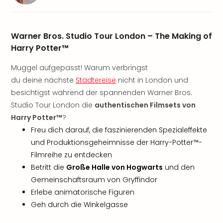
Freiz
Öste
Freiz
Warner Bros. Studio Tour London – The Making of
Fran
Harry Potter™
alle
Ang
Muggel aufgepasst! Warum verbringst
Frei
du deine nächste
Städtereise
nicht in London und
Deu
besichtigst während der spannenden Warner Bros.
Freiz
Studio Tour London die
authentischen Filmsets von
Baye
Harry Potter™
?
Freiz
Hes
Freu dich darauf, die faszinierenden Spezialeffekte
Freiz
und Produktionsgeheimnisse der Harry-Potter™-
Nied
Filmreihe zu entdecken
Freiz
Betritt die
Große Halle von Hogwarts
und den
NRW
Gemeinschaftsraum von Gryffindor
alle
Erlebe animatorische Figuren
Ang
Geh durch die Winkelgasse
Musi
&