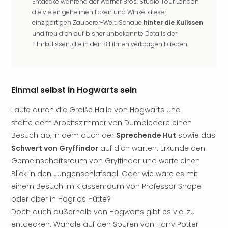
Jac
Entdecke während der Warner Bros. Studio Tour London
Musi
die vielen geheimen Ecken und Winkel dieser
Der
einzigartigen Zauberer-Welt. Schaue
hinter die Kulissen
und freu dich auf bisher unbekannte Details der
Teuf
Filmkulissen, die in den 8 Filmen verborgen blieben.
träg
Pra
Die
Sch
Einmal selbst in Hogwarts sein
und
das
Laufe durch die Große Halle von Hogwarts und
Biest
statte dem Arbeitszimmer von Dumbledore einen
Wie
Mari
Besuch ab, in dem auch der
Sprechende Hut
sowie das
Ther
Schwert von Gryffindor
auf dich warten. Erkunde den
Sta
Gemeinschaftsraum von Gryffindor und werfe einen
Ente
Blick in den Jungenschlafsaal. Oder wie wäre es mit
Das
einem Besuch im Klassenraum von Professor Snape
Pha
oder aber in Hagrids Hütte?
der
Doch auch außerhalb von Hogwarts gibt es viel zu
Ope
entdecken. Wandle auf den Spuren von Harry Potter
Köln