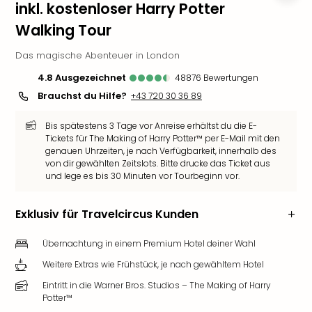
inkl. kostenloser Harry Potter
Deu
Walking Tour
Futu
Bela
Das magische Abenteuer in London
alle
Ang
4.8
ausgezeichnet
48876
Bewertungen
Wass
Brauchst du Hilfe?
+43 720 30 36 89
Trop
Isla
Bis spätestens 3 Tage vor Anreise erhältst du die E-
The
Tickets für The Making of Harry Potter™ per E-Mail mit den
Erdi
genauen Uhrzeiten, je nach Verfügbarkeit, innerhalb des
von dir gewählten Zeitslots. Bitte drucke das Ticket aus
Rula
und lege es bis 30 Minuten vor Tourbeginn vor.
Bad
Sch
aqu
Exklusiv für Travelcircus Kunden
The
&
Übernachtung in einem Premium Hotel deiner Wahl
Bad
Weitere Extras wie Frühstück, je nach gewähltem Hotel
Sins
Eintritt in die Warner Bros. Studios – The Making of Harry
alle
Potter™
Ang