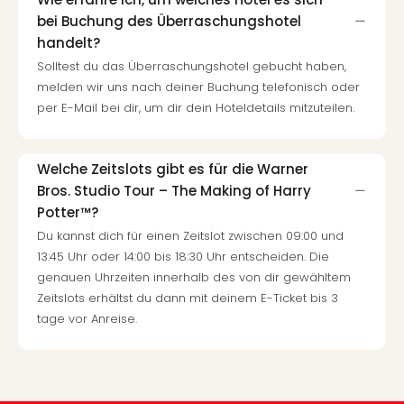
Auss
bei Buchung des Überraschungshotel
Form
handelt?
1
Solltest du das Überraschungshotel gebucht haben,
Die
melden wir uns nach deiner Buchung telefonisch oder
Auss
per E-Mail bei dir, um dir dein Hoteldetails mitzuteilen.
alle
Ang
Spor
Skiu
Welche Zeitslots gibt es für die Warner
in
Bros. Studio Tour – The Making of Harry
Deu
Potter™?
Skiu
Du kannst dich für einen Zeitslot zwischen 09:00 und
in
13:45 Uhr oder 14:00 bis 18:30 Uhr entscheiden. Die
Öste
genauen Uhrzeiten innerhalb des von dir gewähltem
Form
Zeitslots erhältst du dann mit deinem E-Ticket bis 3
1
tage vor Anreise.
Reis
Konz
Nac
Kate