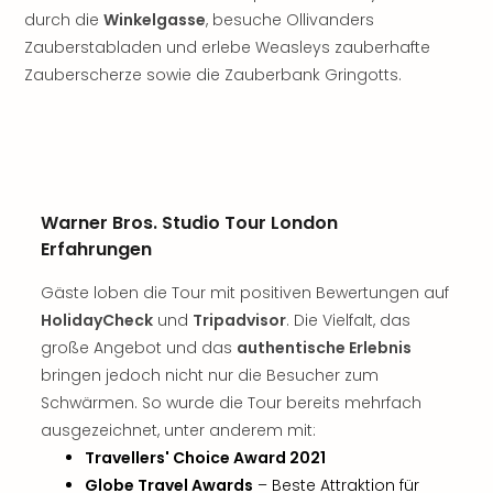
Tan
durch die
Winkelgasse
, besuche Ollivanders
der
Zauberstabladen und erlebe Weasleys zauberhafte
Vam
Zauberscherze sowie die Zauberbank Gringotts.
alle
Ang
Sho
&
Thea
ABB
Warner Bros. Studio Tour London
Voy
Erfahrungen
in
Lon
Gäste loben die Tour mit positiven Bewertungen auf
Harr
HolidayCheck
und
Tripadvisor
. Die Vielfalt, das
Pott
große Angebot und das
authentische Erlebnis
Thea
bringen jedoch nicht nur die Besucher zum
Lon
Schwärmen. So wurde die Tour bereits mehrfach
Frie
Pala
ausgezeichnet, unter anderem mit:
Berli
Travellers' Choice Award 2021
Fest
Globe Travel Awards
– Beste Attraktion für