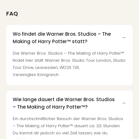
Mer
Ben
FAQ
Mus
Stut
Pors
Wo findet die Warner Bros. Studios – The
Mus
Making of Harry Potter™ statt?
Auto
Wolf
Die Warner Bros. Studios – The Making of Harry Potter™
BM
findet hier statt: Warner Bros. Studio Tour London, Studio
Mus
Tour Drive, Leavesden, WD25 7LR,
in
Vereinigtes Königreich
Mün
Barb
Mus
alle
Wie lange dauert die Warner Bros. Studios
Ang
– The Making of Harry Potter™?
Auss
Ga
Ein durchschnittlicher Besuch der Warner Bros. Studios
Of
– The Making of Harry Potter™ dauert ca. 3,5 Stunden.
Thro
Du kannst dir jedoch so viel Zeit lassen, wie du
Stud