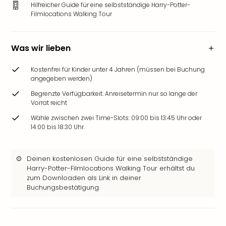
Hilfreicher Guide für eine selbstständige Harry-Potter-
Zoo
Filmlocations Walking Tour
&
Safa
Erle
Was wir lieben
Zoo
Han
Kostenfrei für Kinder unter 4 Jahren (müssen bei Buchung
Sere
angegeben werden)
Park
Begrenzte Verfügbarkeit: Anreisetermin nur so lange der
Allw
Vorrat reicht
Müns
Zoo
Wähle zwischen zwei Time-Slots: 09:00 bis 13:45 Uhr oder
14:00 bis 18:30 Uhr.
Leip
Safa
Beek
Deinen kostenlosen Guide für eine selbstständige
Ber
Harry-Potter-Filmlocations Walking Tour erhältst du
ZOO
zum Downloaden als Link in deiner
Erle
Buchungsbestätigung.
Gels
Welt
Wal