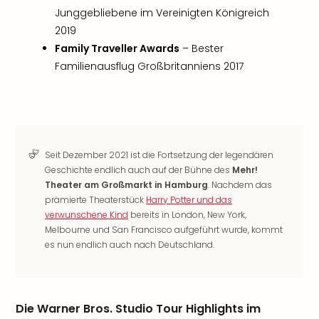
Neu
Junggebliebene im Vereinigten Königreich
Fest
2019
Bad
Family Traveller Awards
– Bester
Bad
Familienausflug Großbritanniens 2017
Veg
Rou
Qua
Com
Club
Pret
Seit Dezember 2021 ist die Fortsetzung der legendären
Wo
Geschichte endlich auch auf der Bühne des
Mehr!
alle
Theater am Großmarkt in Hamburg
. Nachdem das
Ang
prämierte Theaterstück
Harry Potter und das
TV
verwunschene Kind
bereits in London, New York,
Sho
Melbourne und San Francisco aufgeführt wurde, kommt
ZDF
es nun endlich auch nach Deutschland.
Fern
in
Main
Stef
Die Warner Bros. Studio Tour Highlights im