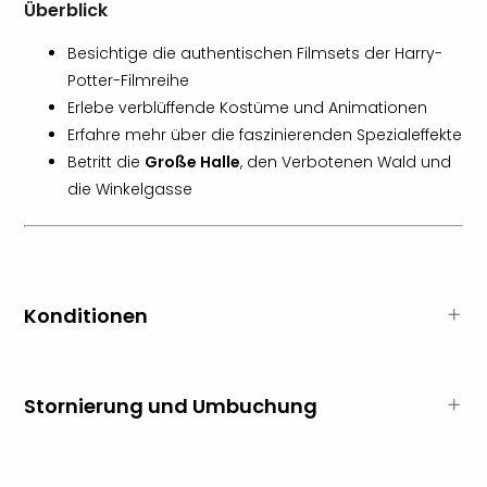
Raa
Überblick
Sho
Stef
Besichtige die authentischen Filmsets der Harry-
und
Potter-Filmreihe
Bully
Erlebe verblüffende Kostüme und Animationen
geg
Erfahre mehr über die faszinierenden Spezialeffekte
irge
Betritt die
Große Halle
, den Verbotenen Wald und
Schn
die Winkelgasse
alle
Ang
Fest
Dom
Fest
Stör
Konditionen
Fest
Mus
Fuld
Stornierung und Umbuchung
Are
di
Ver
alle