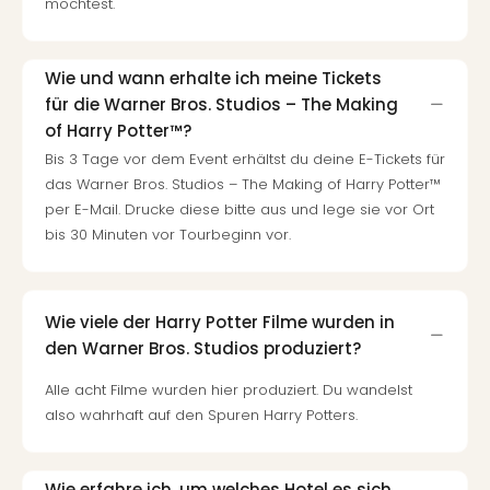
möchtest.
Tour
Swar
Krist
Wie und wann erhalte ich meine Tickets
Mini
für die Warner Bros. Studios – The Making
Wun
of Harry Potter™?
Ham
Bis 3 Tage vor dem Event erhältst du deine E-Tickets für
War
das Warner Bros. Studios – The Making of Harry Potter™
Bros.
per E-Mail. Drucke diese bitte aus und lege sie vor Ort
Stud
bis 30 Minuten vor Tourbeginn vor.
Tour
Lon
–
The
Wie viele der Harry Potter Filme wurden in
Mak
den Warner Bros. Studios produziert?
of
Harr
Alle acht Filme wurden hier produziert. Du wandelst
Pott
also wahrhaft auf den Spuren Harry Potters.
Tita
–
die
Wie erfahre ich, um welches Hotel es sich