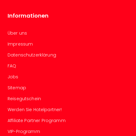
Konz
Karo
G
Informationen
Pitbu
Back
Über uns
Boy
Disn
Impressum
in
Con
Datenschutzerklärung
Schl
FAQ
Sch
Konz
Jobs
alle
Sitemap
Ang
Fest
Reisegutschein
Ikar
Festi
Werden Sie Hotelpartner!
Glüc
Affiliate Partner Programm
Insel
M’er
VIP-Programm
Lun