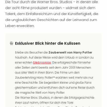
Die Tour durch die Warner Bros. Studios – in denen alle
Sho
Nac
der acht Filme produziert wurden – widmet sich dem
Kate
Talent, dem Einfallsreichtum und der Kunstfertigkeit, die
Musi
die unglaublichen Geschichten auf der Leinwand zum
Starl
Leben erweckten.
Expr
Moul
Rou
Exklusiver Blick hinter die Kulissen
Das
Musi
Erlebe als Besucher die
Zauberwelt von Harry Potter
Köni
hautnah. Auf diese Weise wird dein Urlaub in London zu
der
einer echten
Erlebnisreise
. Die erfolgreichste Filmreihe
Löw
aller Zeiten zieht bereits seit dem Jahr 2001 Menschen
Die
aus aller Welt in ihren Bann. Die Filme um den
Eisk
Zauberlehrling Harry Potter™ erzählen weit mehr als nur
Tarz
eine Geschichte. Sie begeistern kleine und große Fans
MJ
gleichermaßen und entführen dich auf eine Reise durch
–
die magische Welt von Harry Potter.
Das
Die Warner Bros. Studios, in denen die Erfolgsgeschichte
Mich
ihren Lauf nahm, öffnen für dich ihre Tore.