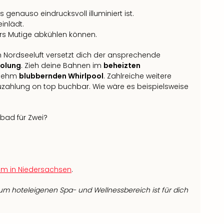
enauso eindrucksvoll illuminiert ist.
inlädt.
rs Mutige abkühlen können.
n Nordseeluft versetzt dich der ansprechende
holung
. Zieh deine Bahnen im
beheizten
enehm
blubbernden Whirlpool
. Zahlreiche weitere
uzahlung on top buchbar. Wie wäre es beispielsweise
bad für Zwei?
um in Niedersachsen
.
m hoteleigenen Spa- und Wellnessbereich ist für dich