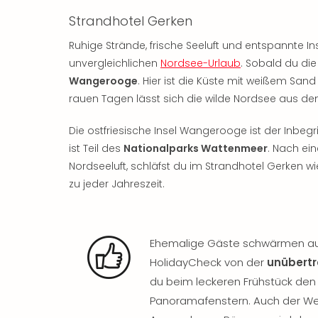
Strandhotel Gerken
Ruhige Strände, frische Seeluft und entspannte Ins
unvergleichlichen
Nordsee-Urlaub
. Sobald du die
Wangerooge
. Hier ist die Küste mit weißem San
rauen Tagen lässt sich die wilde Nordsee aus d
Die ostfriesische Insel Wangerooge ist der Inbegri
ist Teil des
Nationalparks Wattenmeer
. Nach ei
Nordseeluft, schläfst du im Strandhotel Gerken w
zu jeder Jahreszeit.
Ehemalige Gäste schwärmen auf
HolidayCheck von der
unübertr
du beim leckeren Frühstück de
Panoramafenstern. Auch der Wel