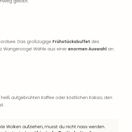
hweg gelobt.
r Nordsee: Das großzügige
Frühstücksbuffet
des
anz Wangerooge! Wähle aus einer
enormen Auswahl
an:
, heiß aufgebrühten Kaffee oder köstlichen Kakao, den
t.
 Wolken aufziehen, musst du nicht nass werden.