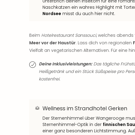
Unterbrich deinen Inseltörn für eine romant
Naschkatzen ein wahres Highlight mit Tort
Nordsee
misst du auch hier nicht.
Beim
Hotelrestaurant Sanssouci
, welches abends f
Meer vor der Haustür
. Lass dich von regionalen
Vielfalt an vegetarischen Alternativen. Für eine h
Deine Inklusivleistungen:
Das tägliche Frühstüc
Heißgetränk und ein Stück Süßspeise pro Per
kostenfrei.
Wellness im Strandhotel Gerken
Der Sternenhimmel über Wangerooge muss 
Sternenhimmel-Optik in der
finnischen Sa
einer ganz besonderen Lichtstimmung. Au