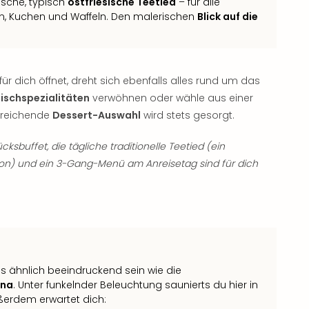
ische, typisch
ostfriesische Teetied
– für alle
en, Kuchen und Waffeln. Den malerischen
Blick auf die
ür dich öffnet, dreht sich ebenfalls alles rund um das
Fischspezialitäten
verwöhnen oder wähle aus einer
inreichende
Dessert-Auswahl
wird stets gesorgt.
ksbuffet, die tägliche traditionelle Teetied (ein
son) und ein 3-Gang-Menü am Anreisetag sind für dich
ähnlich beeindruckend sein wie die
una
. Unter funkelnder Beleuchtung saunierts du hier in
ßerdem erwartet dich: