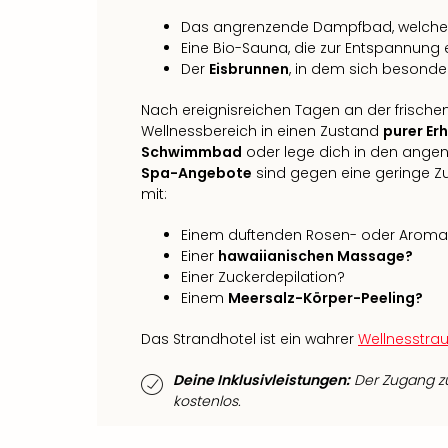
Das angrenzende Dampfbad, welches g
Eine Bio-Sauna, die zur Entspannung e
Der
Eisbrunnen
, in dem sich besonde
Nach ereignisreichen Tagen an der frische
Wellnessbereich in einen Zustand
purer Er
Schwimmbad
oder lege dich in den ang
Spa-Angebote
sind gegen eine geringe Z
mit:
Einem duftenden Rosen- oder Aroma
Einer
hawaiianischen Massage?
Einer Zuckerdepilation?
Einem
Meersalz-Körper-Peeling?
Das Strandhotel ist ein wahrer
Wellnesstra
Deine Inklusivleistungen:
Der Zugang zu
kostenlos.