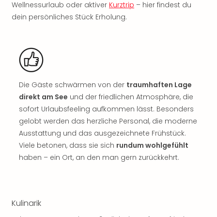
Jac
Wellnessurlaub oder aktiver
Kurztrip
– hier findest du
Musi
dein persönliches Stück Erholung.
Der
Teuf
träg
Pra
Die
Sch
Die Gäste schwärmen von der
traumhaften Lage
und
das
direkt am See
und der friedlichen Atmosphäre, die
Biest
sofort Urlaubsfeeling aufkommen lässt. Besonders
Wie
gelobt werden das herzliche Personal, die moderne
Mari
Ausstattung und das ausgezeichnete Frühstück.
Ther
Viele betonen, dass sie sich
rundum wohlgefühlt
Sta
haben – ein Ort, an den man gern zurückkehrt.
Ente
Das
Pha
der
Kulinarik
Ope
Köln