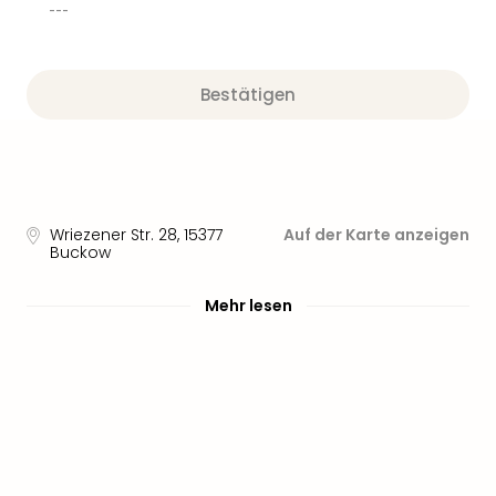
Nau
---
Aqu
Zool
Gar
Bestätigen
Berli
alle
Ang
noc
meh
Frei
Wriezener Str. 28
,
15377
Auf der Karte anzeigen
Hau
Buckow
Feri
Feri
Mehr lesen
Nac
Dest
Frei
Eur
Frei
Deu
Freiz
Nied