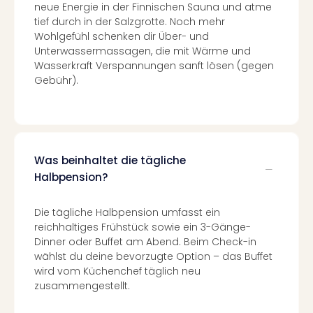
neue Energie in der Finnischen Sauna und atme
Black
tief durch in der Salzgrotte. Noch mehr
Festi
Wohlgefühl schenken dir Über- und
Nibiri
Unterwassermassagen, die mit Wärme und
Festi
Wasserkraft Verspannungen sanft lösen (gegen
alle
Gebühr).
Ang
Loca
LANX
are
Köln
Was beinhaltet die tägliche
Merk
Halbpension?
Spie
Are
Well
Die tägliche Halbpension umfasst ein
reichhaltiges Frühstück sowie ein 3-Gänge-
Nac
Dinner oder Buffet am Abend. Beim Check-in
Dest
wählst du deine bevorzugte Option – das Buffet
Well
wird vom Küchenchef täglich neu
Deu
zusammengestellt.
Allg
Baye