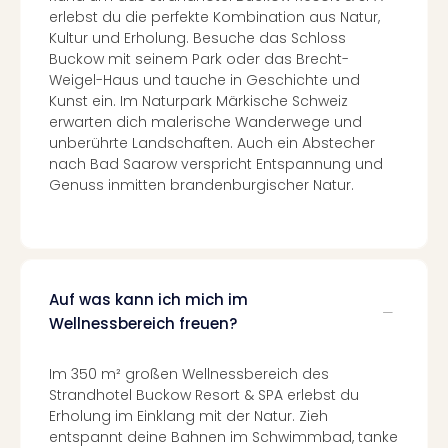
Konz
erlebst du die perfekte Kombination aus Natur,
Karo
Kultur und Erholung. Besuche das Schloss
G
Buckow mit seinem Park oder das Brecht-
Pitbu
Weigel-Haus und tauche in Geschichte und
Back
Kunst ein. Im Naturpark Märkische Schweiz
Boy
erwarten dich malerische Wanderwege und
Disn
unberührte Landschaften. Auch ein Abstecher
in
nach Bad Saarow verspricht Entspannung und
Con
Genuss inmitten brandenburgischer Natur.
Schl
Sch
Konz
alle
Ang
Auf was kann ich mich im
Fest
Wellnessbereich freuen?
Ikar
Festi
Im 350 m² großen Wellnessbereich des
Glüc
Strandhotel Buckow Resort & SPA erlebst du
Insel
Erholung im Einklang mit der Natur. Zieh
M’er
entspannt deine Bahnen im Schwimmbad, tanke
Lun