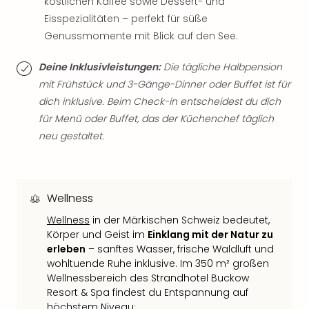
köstlichen Kaffee sowie Dessert- und
Neu
Eisspezialitäten – perfekt für süße
Fest
Bad
Genussmomente mit Blick auf den See.
Bad
Veg
Deine Inklusivleistungen:
Die tägliche Halbpension
Rou
mit Frühstück und 3-Gänge-Dinner oder Buffet ist für
Qua
dich inklusive. Beim Check-in entscheidest du dich
Com
für Menü oder Buffet, das der Küchenchef täglich
Club
neu gestaltet.
Pret
Wo
alle
Ang
Wellness
TV
Sho
Wellness
in der Märkischen Schweiz bedeutet,
ZDF
Körper und Geist im
Einklang mit der Natur zu
Fern
erleben
– sanftes Wasser, frische Waldluft und
in
wohltuende Ruhe inklusive. Im 350 m² großen
Wellnessbereich des Strandhotel Buckow
Main
Resort & Spa findest du Entspannung auf
Stef
höchstem Niveau: