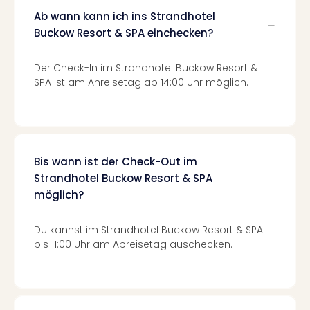
Mer
Ab wann kann ich ins Strandhotel
Ben
Buckow Resort & SPA einchecken?
Mus
Stut
Pors
Der Check-In im Strandhotel Buckow Resort &
Mus
SPA ist am Anreisetag ab 14:00 Uhr möglich.
Auto
Wolf
BM
Mus
in
Bis wann ist der Check-Out im
Mün
Strandhotel Buckow Resort & SPA
Barb
möglich?
Mus
alle
Du kannst im Strandhotel Buckow Resort & SPA
Ang
bis 11:00 Uhr am Abreisetag auschecken.
Auss
Ga
Of
Thro
Stud