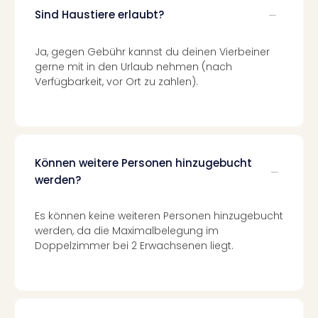
Tour
Sind Haustiere erlaubt?
Swar
Krist
Ja, gegen Gebühr kannst du deinen Vierbeiner
Mini
gerne mit in den Urlaub nehmen (nach
Wun
Verfügbarkeit, vor Ort zu zahlen).
Ham
War
Bros.
Stud
Tour
Können weitere Personen hinzugebucht
Lon
werden?
–
The
Es können keine weiteren Personen hinzugebucht
Mak
werden, da die Maximalbelegung im
of
Doppelzimmer bei 2 Erwachsenen liegt.
Harr
Pott
Tita
–
die