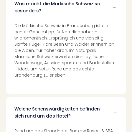
Auss
Was macht die Märkische Schweiz so
Form
besonders?
1
Die
Die Märkische Schweiz in Brandenburg ist ein
Auss
echter Geheimtipp für Naturliebhaber –
alle
wildromantisch, ursprünglich und vielseitig.
Ang
Sanfte Hügel, klare Seen und Wälder erinnern an
Spor
die Alpen, nur näher dran. Im Naturpark
Skiu
Märkische Schweiz erwarten dich idyllische
in
Wanderwege, Aussichtspunkte und Badestellen
Deu
– ideal, um Natur, Ruhe und das echte
Skiu
Brandenburg zu erleben.
in
Öste
Form
1
Reis
Welche Sehenswürdigkeiten befinden
Konz
sich rund um das Hotel?
Nac
Kate
Rund um das Strandhotel Buckow Resort & SPA