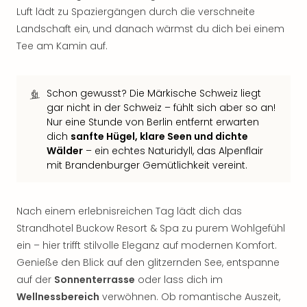
Sho
Luft lädt zu Spaziergängen durch die verschneite
Nac
Landschaft ein, und danach wärmst du dich bei einem
Kate
Tee am Kamin auf.
Musi
Starl
Expr
Schon gewusst? Die Märkische Schweiz liegt
Moul
gar nicht in der Schweiz – fühlt sich aber so an!
Rou
Nur eine Stunde von Berlin entfernt erwarten
Das
dich
sanfte Hügel, klare Seen und dichte
Musi
Wälder
– ein echtes Naturidyll, das Alpenflair
Köni
mit Brandenburger Gemütlichkeit vereint.
der
Löw
Die
Nach einem erlebnisreichen Tag lädt dich das
Eisk
Strandhotel Buckow Resort & Spa zu purem Wohlgefühl
Tarz
ein – hier trifft stilvolle Eleganz auf modernen Komfort.
MJ
Genieße den Blick auf den glitzernden See, entspanne
–
Das
auf der
Sonnenterrasse
oder lass dich im
Mich
Wellnessbereich
verwöhnen. Ob romantische Auszeit,