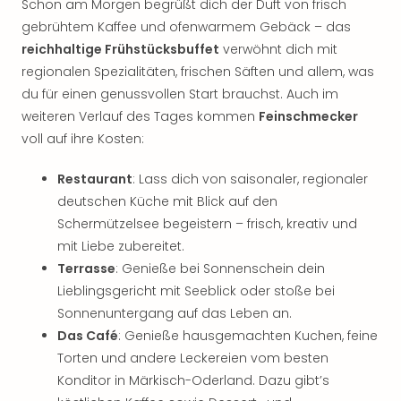
Schon am Morgen begrüßt dich der Duft von frisch
Tan
gebrühtem Kaffee und ofenwarmem Gebäck – das
der
reichhaltige Frühstücksbuffet
verwöhnt dich mit
Vam
regionalen Spezialitäten, frischen Säften und allem, was
alle
Ang
du für einen genussvollen Start brauchst. Auch im
Sho
weiteren Verlauf des Tages kommen
Feinschmecker
&
voll auf ihre Kosten:
Thea
ABB
Restaurant
: Lass dich von saisonaler, regionaler
Voy
deutschen Küche mit Blick auf den
in
Schermützelsee begeistern – frisch, kreativ und
Lon
mit Liebe zubereitet.
Harr
Terrasse
: Genieße bei Sonnenschein dein
Pott
Thea
Lieblingsgericht mit Seeblick oder stoße bei
Lon
Sonnenuntergang auf das Leben an.
Frie
Das Café
: Genieße hausgemachten Kuchen, feine
Pala
Torten und andere Leckereien vom besten
Berli
Konditor in Märkisch-Oderland. Dazu gibt’s
Fest