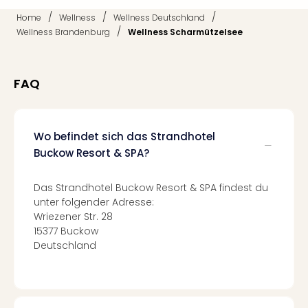
Ang
/
/
/
Home
Wellness
Wellness Deutschland
Nac
/
Wellness Brandenburg
Wellness Scharmützelsee
Dest
Musi
Berli
FAQ
Ham
NRW
Stut
Köln
Wo befindet sich das Strandhotel
Wie
Buckow Resort & SPA?
alle
Ang
Das Strandhotel Buckow Resort & SPA findest du
Kultu
unter folgender Adresse:
&
Wriezener Str. 28
Spor
15377 Buckow
Nac
Deutschland
Kate
Mus
Tec
Sins