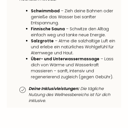
Raa
Sho
Schwimmbad
– Zieh deine Bahnen oder
Stef
genieße das Wasser bei sanfter
und
Entspannung.
Bully
Finnische Sauna
– Schwitze den Alltag
geg
einfach weg und tanke neue Energie.
irge
Salzgrotte
– Atme die salzhaltige Luft ein
Schn
und erlebe ein natürliches Wohlgefühl für
alle
Atemwege und Haut.
Ang
Über- und Unterwassermassage
– Lass
Fest
dich von Wärme und Wasserkraft
Dom
massieren – sanft, intensiv und
Fest
regenerierend zugleich (gegen Gebühr).
Stör
Fest
Deine Inklusivleistungen:
Die tägliche
Mus
Nutzung des Wellnessbereichs ist für dich
Fuld
inklusive.
Are
di
Ver
alle