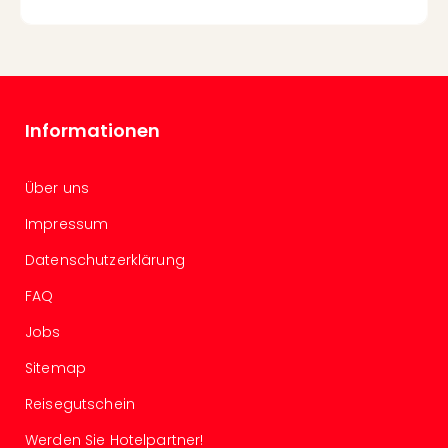
Wal
Baye
Bod
Harz
Nor
NRW
Informationen
Ost
Sch
alle
Über uns
Ang
Impressum
Well
Eur
Datenschutzerklärung
Deu
Itali
FAQ
Nied
Jobs
Öste
Pole
Sitemap
Schw
Reisegutschein
Südt
Mar
Werden Sie Hotelpartner!