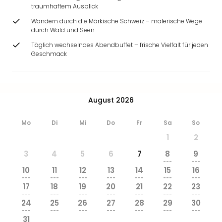
Zoo
traumhaftem Ausblick
&
Wandern durch die Märkische Schweiz – malerische Wege
Safa
durch Wald und Seen
Erle
Täglich wechselndes Abendbuffet – frische Vielfalt für jeden
Zoo
Geschmack
Han
Sere
Park
Allw
August 2026
Müns
Zoo
Mo
Di
Mi
Do
Fr
Sa
So
Leip
Safa
1
2
Beek
3
4
5
6
7
8
9
Ber
---
---
ZOO
10
11
12
13
14
15
16
---
---
---
---
---
---
---
Erle
17
18
19
20
21
22
23
Gels
---
---
---
---
---
---
---
Welt
24
25
26
27
28
29
30
---
---
---
---
---
---
---
Wal
31