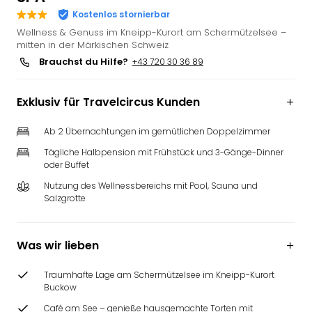
Deu
Kostenlos stornierbar
Futu
Wellness & Genuss im Kneipp-Kurort am Schermützelsee –
Bela
mitten in der Märkischen Schweiz
alle
Brauchst du Hilfe?
+43 720 30 36 89
Ang
Wass
Exklusiv für Travelcircus Kunden
Trop
Isla
Ab 2 Übernachtungen im gemütlichen Doppelzimmer
The
Erdi
Tägliche Halbpension mit Frühstück und 3-Gänge-Dinner
oder Buffet
Rula
Bad
Nutzung des Wellnessbereichs mit Pool, Sauna und
Sch
Salzgrotte
aqu
The
&
Was wir lieben
Bad
Sins
Traumhafte Lage am Schermützelsee im Kneipp-Kurort
Buckow
alle
Ang
Café am See – genieße hausgemachte Torten mit