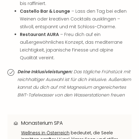
Raa
bis raffiniert.
Sho
Castello Bar & Lounge
– Lass den Tag bei edlen
Stef
Weinen oder kreativen Cocktails ausklingen –
und
stilvoll, entspannt und mit Schloss-Charme.
Bully
geg
Restaurant AURA
– Freu dich auf ein
irge
außergewöhnliches Konzept, das mediterrane
Schn
Leichtigkeit, japanische Finesse und alpine
alle
Qualität vereint.
Ang
Fest
Deine Inklusivleistungen:
Das tägliche Frühstück mit
Dom
reichhaltiger Auswahl ist für dich inklusive. Außerdem
Fest
kannst du dich auf mit Magnesium angereichertes
Stör
BWT-Tafelwasser von den Wasserstationen freuen
Fest
Mus
Fuld
Are
di
Monasterium SPA
Ver
Wellness in Österreich
bedeutet, die Seele
alle