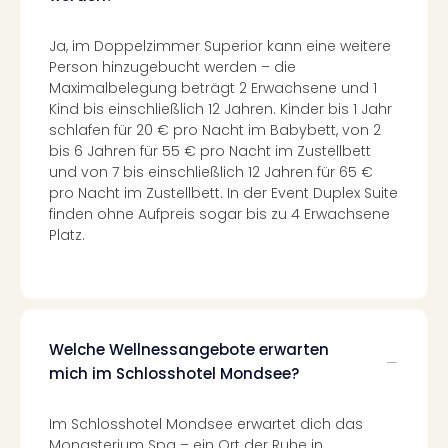
Konz
Karo
Ja, im Doppelzimmer Superior kann eine weitere
G
Person hinzugebucht werden – die
Pitbu
Maximalbelegung beträgt 2 Erwachsene und 1
Back
Kind bis einschließlich 12 Jahren. Kinder bis 1 Jahr
Boy
schlafen für 20 € pro Nacht im Babybett, von 2
Disn
bis 6 Jahren für 55 € pro Nacht im Zustellbett
in
und von 7 bis einschließlich 12 Jahren für 65 €
Con
pro Nacht im Zustellbett. In der Event Duplex Suite
Schl
finden ohne Aufpreis sogar bis zu 4 Erwachsene
Sch
Platz.
Konz
alle
Ang
Fest
Ikar
Welche Wellnessangebote erwarten
Festi
mich im Schlosshotel Mondsee?
Glüc
Insel
M’er
Im Schlosshotel Mondsee erwartet dich das
Lun
Monasterium Spa – ein Ort der Ruhe in