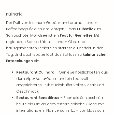
Neu
Fest
Bad
Kulinarik
Bad
Der Duft von frischem Gebäck und aromatischem
Veg
Kaffee begrüßt dich am Morgen – das
Frühstück
im
Rou
Qua
Schlosshotel Mondsee ist ein
Fest für Genießer
. Mit
Com
regionalen Spezialitäten, frischem Obst und
Club
hausgemachten Leckereien startest du perfekt in den
Pret
Tag. Und auch später lädt das Schloss zu
kulinarischen
Wo
Entdeckungen
ein:
alle
Ang
Restaurant Culinaro
– Genieße Köstlichkeiten aus
TV
dem Alpe-Adria-Raum und ein liebevoll
Sho
angerichtetes Frühstücksbuffet voller Vielfalt und
ZDF
Fern
Geschmack.
in
Restaurant Benediktus
– Ehemals Schlossbräu,
Main
heute ein Ort, an dem österreichische Küche mit
Stef
internationalem Flair verschmilzt – von klassisch