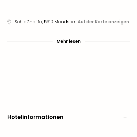
Freiz
Öste
Freiz
Schloßhof 1a
,
5310
Mondsee
Auf der Karte anzeigen
Fran
alle
Ang
Mehr lesen
Frei
Deu
Freiz
Baye
Freiz
Hes
Freiz
Nied
Freiz
NRW
alle
Hotelinformationen
Ang
Musi
&