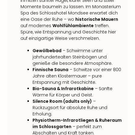
inmitten sanfter Hügel, klarer Seen und stiller
Ang
Momente baumeln zu lassen. Im Monasterium
Nac
Spa des Schlosshotel Mondsee erwartet dich
Dest
eine Oase der Ruhe – wo
historische Mauern
Musi
auf modernes
Wohlfühlambiente
treffen.
Berli
Spüre, wie Entspannung und Geschichte hier
Ham
auf einzigartige Weise verschmelzen.
NRW
Stut
Gewölbebad
– Schwimme unter
Köln
jahrhundertealten Steinbögen und
genieße die besondere Atmosphäre.
Wie
Finnische Sauna
– Schwitze vor einer 800
alle
Jahre alten Klostermauer – pure
Ang
Entspannung mit Geschichte.
Kultu
Bio-Sauna & Infrarotkabine
– Sanfte
&
Wärme für Körper und Geist.
Spor
Silence Room (adults only)
–
Nac
Rückzugsort für absolute Ruhe und
Kate
Erholung.
Mus
Physiotherm-Infrarotliegen & Ruheraum
Tec
im Schlossgarten
– perfekt zum
Sins
Abschalten und Kraft tanken.