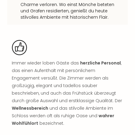
Tan
Charme verloren. Wo einst Mönche beteten
und Grafen residierten, genießt du heute
der
stilvolles Ambiente mit historischem Flair.
Vam
alle
Ang
Sho
&
Thea
ABB
Immer wieder loben Gäste das
herzliche Personal
,
Voy
das einen Aufenthalt mit persönlichem
in
Lon
Engagement versüßt. Die Zimmer werden als
Harr
großzügig, elegant und tadellos sauber
Pott
beschrieben, und auch das Frühstück überzeugt
Thea
durch große Auswahl und erstklassige Qualität. Der
Lon
Wellnessbereich
und das stilvolle Ambiente im
Frie
Schloss werden oft als ruhige Oase und
wahrer
Pala
Wohlfühlort
bezeichnet.
Berli
Fest