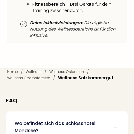
Mer
Fitnessbereich
– Drei Geräte für dein
Ben
Training zwischendurch.
Mus
Stut
Deine Inklusivleistungen:
Die tägliche
Pors
Nutzung des Wellnessbereichs ist für dich
Mus
inklusive.
Auto
Wolf
BM
Mus
in
/
/
/
Home
Wellness
Wellness Österreich
Mün
/
Wellness Salzkammergut
Wellness Oberösterreich
Barb
Mus
alle
FAQ
Ang
Auss
Ga
Of
Wo befindet sich das Schlosshotel
Thro
Mondsee?
Stud