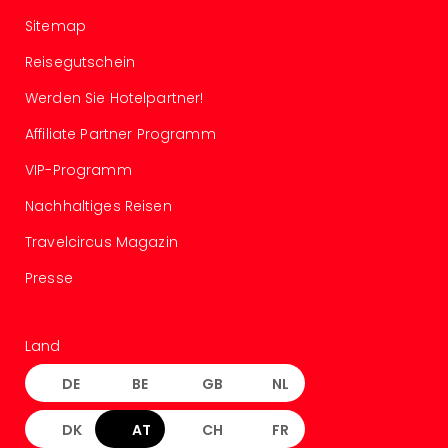
Tau
Sitemap
Spa
alle
Reisegutschein
Ang
Werden Sie Hotelpartner!
The
The
Affiliate Partner Programm
Erdi
Trop
VIP-Programm
Isla
Nachhaltiges Reisen
The
Bad
Travelcircus Magazin
Wöri
Presse
The
Sins
Bad
Sch
Land
Tau
DE
BE
GB
NL
The
alle
DK
AT
CH
FR
Ang