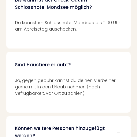
Auss
Schlosshotel Mondsee möglich?
Form
1
Du kannst im Schlosshotel Mondsee bis 11:00 Uhr
Die
am Abreisetag auschecken.
Auss
alle
Ang
Spor
Skiu
in
Sind Haustiere erlaubt?
Deu
Skiu
Ja, gegen gebühr kannst du deinen Vierbeiner
in
gerne mit in den Urlaub nehmen (nach
Öste
Vefrügbarkeit, vor Ort zu zahlen).
Form
1
Reis
Konz
Nac
Können weitere Personen hinzugefügt
Kate
werden?