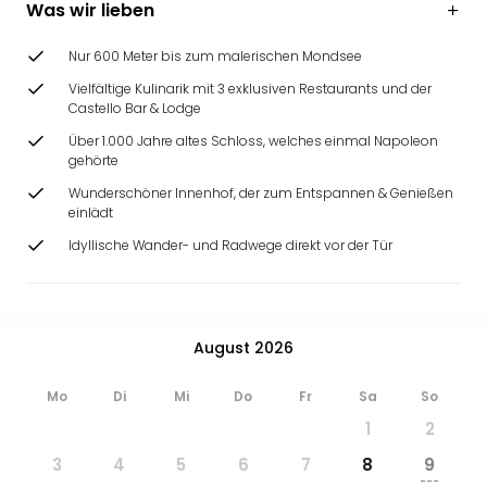
Was wir lieben
Zoo
&
Nur 600 Meter bis zum malerischen Mondsee
Safa
Erle
Vielfältige Kulinarik mit 3 exklusiven Restaurants und der
Zoo
Castello Bar & Lodge
Han
Über 1.000 Jahre altes Schloss, welches einmal Napoleon
Sere
gehörte
Park
Wunderschöner Innenhof, der zum Entspannen & Genießen
Allw
einlädt
Müns
Idyllische Wander- und Radwege direkt vor der Tür
Zoo
Leip
Safa
Beek
Ber
August 2026
ZOO
Erle
Mo
Di
Mi
Do
Fr
Sa
So
Gels
1
2
Welt
3
4
5
6
7
8
9
Wal
---