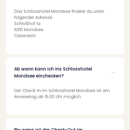
Tour
Das Schlosshotel Mondsee findest du unter
Swar
folgender Adresse:
Krist
Schloßhof 1a
Mini
5310 Mondsee
Wun
Österreich
Ham
War
Bros.
Stud
Tour
Ab wann kann ich ins Schlosshotel
Lon
–
Mondsee einchecken?
The
Mak
Der Check-In im Schlosshotel Mondsee ist am
of
Anreisetag ab 15:00 Uhr möglich.
Harr
Pott
Tita
–
die
Bis wann ist der Check-Out im