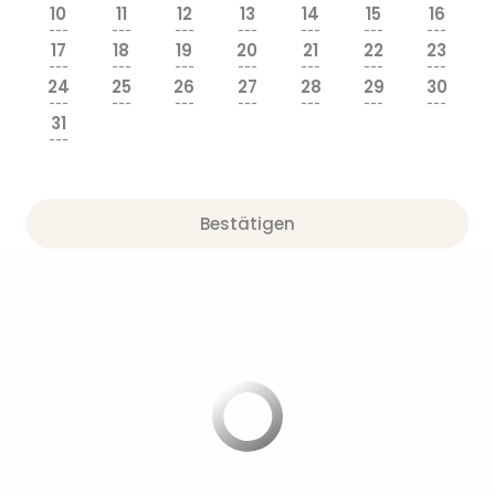
Nau
10
11
12
13
14
15
16
Aqu
---
---
---
---
---
---
---
17
18
19
20
21
22
23
Zool
---
---
---
---
---
---
---
Gar
24
25
26
27
28
29
30
Berli
---
---
---
---
---
---
---
31
alle
---
Ang
noc
meh
Frei
Bestätigen
Hau
Feri
Feri
Nac
Dest
Frei
Eur
Frei
Deu
Freiz
Nied