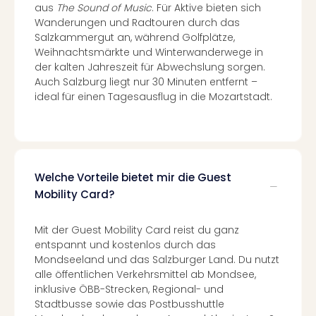
Wal
aus
The Sound of Music
. Für Aktive bieten sich
Baye
Wanderungen und Radtouren durch das
Bod
Salzkammergut an, während Golfplätze,
Weihnachtsmärkte und Winterwanderwege in
Harz
der kalten Jahreszeit für Abwechslung sorgen.
Nor
Auch Salzburg liegt nur 30 Minuten entfernt –
NRW
ideal für einen Tagesausflug in die Mozartstadt.
Ost
Sch
alle
Ang
Well
Eur
Welche Vorteile bietet mir die Guest
Deu
Mobility Card?
Itali
Nied
Mit der Guest Mobility Card reist du ganz
Öste
entspannt und kostenlos durch das
Pole
Mondseeland und das Salzburger Land. Du nutzt
Schw
alle öffentlichen Verkehrsmittel ab Mondsee,
Südt
inklusive ÖBB-Strecken, Regional- und
Mar
Stadtbusse sowie das Postbusshuttle