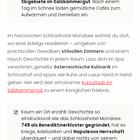
Jac
Skigebiete im Salzkammergut
. Nach einem
Musi
Tag im Schnee laden gemütliche Cafés zum
Der
Aufwärmen und Genießen ein.
Teuf
träg
Pra
Im historischen Schlosshotel Mondsee wohnst du dort,
Die
wo einst Adelige residierten – umgeben von
Sch
prachtvollen Gewölben,
stilvollen Zimmern
und einem
und
Hauch Geschichte in jedem Raum. Lass dich im Spa
das
verwöhnen, genieße
österreichische Kulinarik
im
Biest
Schlosshof und spüre, wie Ruhe und Luxus Hand in Hand
Wie
gehen. Hier wird dein erholsamer
Kurzurlaub im
Mari
Ther
Salzkammergut
zu einem königlichen Erlebnis.
Sta
Ente
Das
Kaum ein Ort erzählt Geschichte so
Pha
eindrucksvoll wie das Schlosshotel Mondsee.
der
748 als Benediktinerkloster gegründet
, hat es
Ope
Kriege, Adelszeiten und
Napoleons Herrschaft
Köln
überdauert – und dabei nichts von seinem