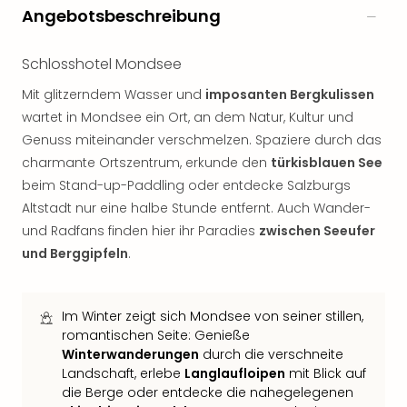
Sho
Angebotsbeschreibung
Nac
Kate
Schlosshotel Mondsee
Musi
Starl
Mit glitzerndem Wasser und
imposanten Bergkulissen
Expr
wartet in Mondsee ein Ort, an dem Natur, Kultur und
Moul
Genuss miteinander verschmelzen. Spaziere durch das
Rou
charmante Ortszentrum, erkunde den
türkisblauen See
Das
beim Stand-up-Paddling oder entdecke Salzburgs
Musi
Köni
Altstadt nur eine halbe Stunde entfernt. Auch Wander-
der
und Radfans finden hier ihr Paradies
zwischen Seeufer
Löw
und Berggipfeln
.
Die
Eisk
Tarz
Im Winter zeigt sich Mondsee von seiner stillen,
MJ
romantischen Seite: Genieße
–
Winterwanderungen
durch die verschneite
Das
Landschaft, erlebe
Langlaufloipen
mit Blick auf
Mich
die Berge oder entdecke die nahegelegenen