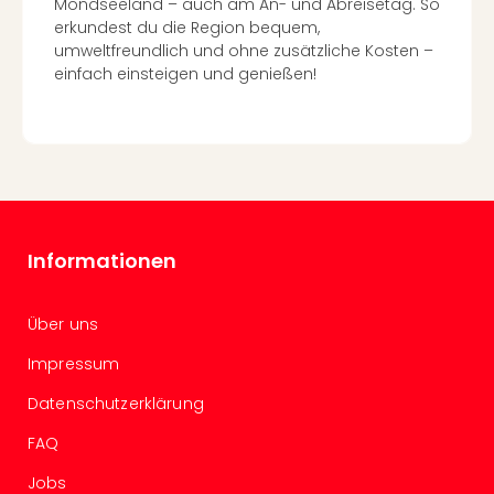
Karl
Mondseeland – auch am An- und Abreisetag. So
alle
erkundest du die Region bequem,
Ang
umweltfreundlich und ohne zusätzliche Kosten –
The
einfach einsteigen und genießen!
The
Deu
The
Öste
alle
Ang
Nac
Informationen
Kate
Well
Schl
Über uns
Kass
Impressum
Bad
Sins
Datenschutzerklärung
Wel
Hote
FAQ
Bad
Jobs
Arol