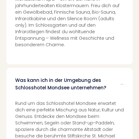
Black
jahrhundertealten Klostermauern. Freu dich auf
Festi
ein Gewölbebad, Finnische Sauna, Bio-Sauna,
Infrarotkabine und den Silence Room (adults
Nibiri
only). Im Schlossgarten und auf den
Festi
Infrarotliegen findest du wohltuende
alle
Entspannung – Wellness mit Geschichte und
Ang
besonderem Charme.
Loca
LANX
are
Köln
Merk
Was kann ich in der Umgebung des
Spie
Are
Schlosshotel Mondsee unternehmen?
Well
Nac
Rund um das Schlosshotel Mondsee erwartet
Dest
dich eine perfekte Mischung aus Natur, Kultur und
Well
Genuss. Entdecke den Mondsee beim
Deu
Schwimmen, Segeln oder Stand-up-Paddeln,
Allg
spaziere durch die charmante Altstadt oder
Baye
besuche die berühmte Stiftskirche St. Michael