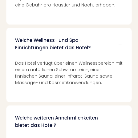
Raa
eine Gebühr pro Haustier und Nacht erhoben.
Sho
Stef
und
Bully
geg
Welche Wellness- und Spa-
irge
Schn
Einrichtungen bietet das Hotel?
alle
Ang
Das Hotel verfügt über einen Wellnessbereich mit
Fest
einem natürlichen Schwimmteich, einer
Dom
finnischen Sauna, einer Infrarot-Sauna sowie
Fest
Massage- und Kosmetikanwendungen.
Stör
Fest
Mus
Fuld
Are
Welche weiteren Annehmlichkeiten
di
bietet das Hotel?
Ver
alle