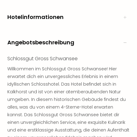
Freiz
Öste
Hotelinformationen
Freiz
Fran
alle
Ang
Angebotsbeschreibung
Frei
Deu
Schlossgut Gross Schwansee
Freiz
Baye
Willkommen im Schlossgut Gross Schwansee! Hier
Freiz
erwartet dich ein unvergessliches Erlebnis in einem
Hes
idyllischen Schlosshotel. Das Hotel befindet sich in
Freiz
Kalkhorst und ist von einer atemberaubenden Natur
Nied
Freiz
umgeben. In diesem historischen Gebäude findest du
NRW
alles, was du von einem 4-Sterne-Hotel erwarten
alle
kannst. Das Schlossgut Gross Schwansee bietet dir
Ang
einen unvergleichlichen Service, eine exquisite Kulinarik
Musi
und eine erstklassige Ausstattung, die deinen Aufenthalt
&