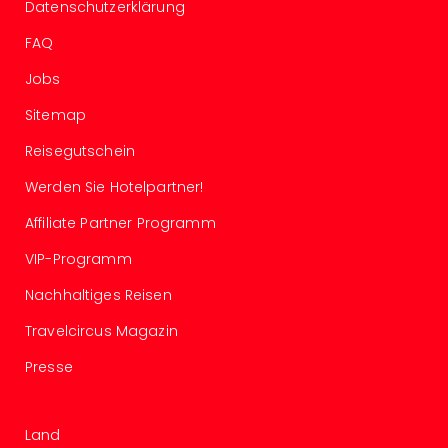
Mer
Datenschutzerklärung
Ben
FAQ
Mus
Stut
Jobs
Pors
Mus
Sitemap
Auto
Reisegutschein
Wolf
BM
Werden Sie Hotelpartner!
Mus
Affiliate Partner Programm
in
Mün
VIP-Programm
Barb
Mus
Nachhaltiges Reisen
alle
Travelcircus Magazin
Ang
Auss
Presse
Ga
Of
Thro
Land
Stud