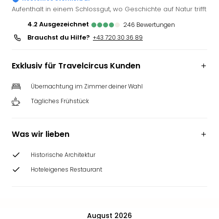
Deu
Aufenthalt in einem Schlossgut, wo Geschichte auf Natur trifft
Futu
4.2
ausgezeichnet
246
Bewertungen
Bela
Brauchst du Hilfe?
+43 720 30 36 89
alle
Ang
Wass
Exklusiv für Travelcircus Kunden
Trop
Isla
Übernachtung im Zimmer deiner Wahl
The
Tägliches Frühstück
Erdi
Rula
Bad
Was wir lieben
Sch
aqu
Historische Architektur
The
Hoteleigenes Restaurant
&
Bad
Sins
alle
Ang
August 2026