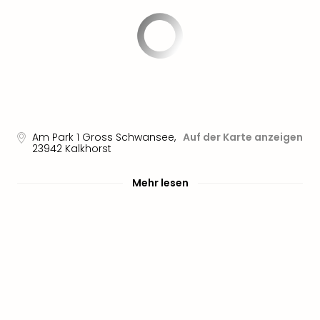
Nau
Aqu
Zool
Gar
Berli
alle
Ang
noc
meh
Am Park 1 Gross Schwansee
,
Auf der Karte anzeigen
Frei
23942
Kalkhorst
Hau
Feri
Mehr lesen
Feri
Nac
Dest
Frei
Eur
Frei
Deu
Freiz
Nied