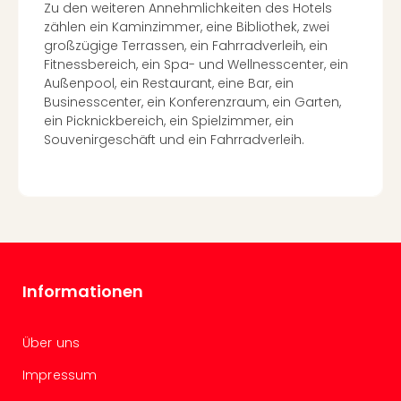
Zu den weiteren Annehmlichkeiten des Hotels
Ang
zählen ein Kaminzimmer, eine Bibliothek, zwei
Nac
großzügige Terrassen, ein Fahrradverleih, ein
Dest
Fitnessbereich, ein Spa- und Wellnesscenter, ein
Musi
Außenpool, ein Restaurant, eine Bar, ein
Berli
Businesscenter, ein Konferenzraum, ein Garten,
Ham
ein Picknickbereich, ein Spielzimmer, ein
NRW
Souvenirgeschäft und ein Fahrradverleih.
Stut
Köln
Wie
alle
Ang
Kultu
&
Spor
Informationen
Nac
Kate
Über uns
Mus
Tec
Impressum
Sins