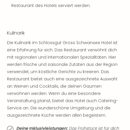
Jac
Restaurant des Hotels serviert werden.
Musi
Der
Teuf
träg
Pra
Kulinarik
Die
Die Kulinarik im Schlossgut Gross Schwansee Hotel ist
Sch
eine Erfahrung für sich. Das Restaurant verwöhnt dich
und
mit regionalen und internationalen Spezialitäten. Hier
das
Biest
werden frische und saisonale Zutaten aus der Region
Wie
verwendet, um köstliche Gerichte zu kreieren. Das
Mari
Restaurant bietet auch eine ausgezeichnete Auswahl
Ther
an Weinen und Cocktails, die deinen Gaumen
Sta
verwöhnen werden. Wenn du eine besondere
Ente
Veranstaltung planst, bietet das Hotel auch Catering-
Das
Service an. Die wunderschöne Umgebung und die
Pha
der
ausgezeichnete Küche werden allen begeistern.
Ope
Köln
Deine Inklusivleistungen:
Das Frühstück ist für dich