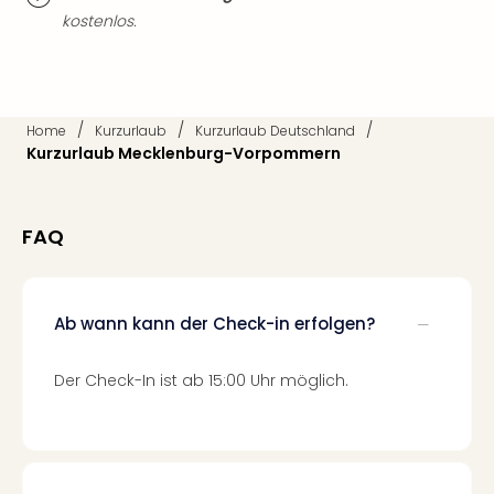
Tan
kostenlos.
der
Vam
alle
Ang
/
/
/
Home
Kurzurlaub
Kurzurlaub Deutschland
Sho
Kurzurlaub Mecklenburg-Vorpommern
&
Thea
ABB
FAQ
Voy
in
Lon
Harr
Ab wann kann der Check-in erfolgen?
Pott
Thea
Lon
Der Check-In ist ab 15:00 Uhr möglich.
Frie
Pala
Berli
Fest