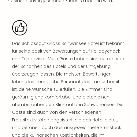
zu einem unvergesslichen Erlebnis machen wird.
Sho
Nac
Kate
Musi
Starl
Expr
Moul
Das Schlossgut Gross Schwansee Hotel ist bekannt
Rou
für seine positiven Bewertungen auf Holidaycheck
Das
und Tripadvisor. Viele Gäste haben sich bereits von
Musi
der Schönheit des Hotels und der Umgebung
Köni
überzeugen lassen. Die meisten Bewertungen
der
loben das freundliche Personal, das immer bereit
Löw
ist, deine Wünsche zu erfüllen. Die Zimmer sind
Die
Eisk
geräumig und komfortabel und bieten einen
Tarz
atemberaubenden Blick auf den Schwanensee. Die
MJ
Gäste sind auch von den verschiedenen
–
Freizeitaktivitäten begeistert, die das Hotel bietet,
Das
und betonen auch das ausgezeichnete Frühstück
Mich
und die kulinarischen Köstlichkeiten, die im