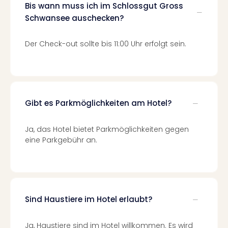
Neu
Bis wann muss ich im Schlossgut Gross
Fest
Schwansee auschecken?
Bad
Bad
Der Check-out sollte bis 11:00 Uhr erfolgt sein.
Veg
Rou
Qua
Com
Club
Gibt es Parkmöglichkeiten am Hotel?
Pret
Wo
alle
Ja, das Hotel bietet Parkmöglichkeiten gegen
Ang
eine Parkgebühr an.
TV
Sho
ZDF
Fern
in
Sind Haustiere im Hotel erlaubt?
Main
Stef
Ja, Haustiere sind im Hotel willkommen. Es wird