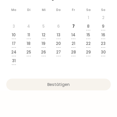
Zoo
&
Mo
Di
Mi
Do
Fr
Sa
So
Safa
1
2
Erle
Zoo
3
4
5
6
7
8
9
---
---
Han
10
11
12
13
14
15
16
Sere
---
---
---
---
---
---
---
Park
17
18
19
20
21
22
23
---
---
---
---
---
---
---
Allw
24
25
26
27
28
29
30
Müns
---
---
---
---
---
---
---
Zoo
31
---
Leip
Safa
Beek
Ber
Bestätigen
ZOO
Erle
Gels
Welt
Wal