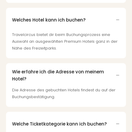
Tour
Swar
Krist
Welches Hotel kann ich buchen?
Mini
Wun
Travelcircus bietet dir beim Buchungsprozess eine
Ham
Auswahl an ausgewählten Premium Hotels ganz in der
War
Nähe des Freizeitparks.
Bros.
Stud
Tour
Lon
Wie erfahre ich die Adresse von meinem
–
Hotel?
The
Mak
Die Adresse des gebuchten Hotels findest du auf der
of
Buchungsbestätigung.
Harr
Pott
Tita
–
Welche Ticketkategorie kann ich buchen?
die