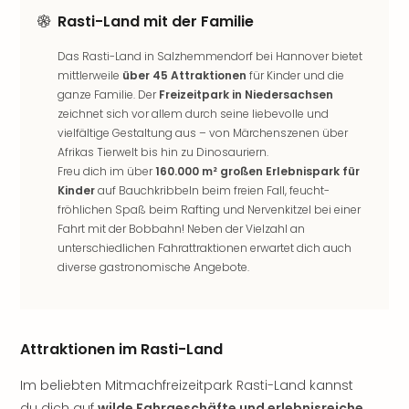
Freiz
Rasti-Land mit der Familie
Öste
Freiz
Das Rasti-Land in Salzhemmendorf bei Hannover bietet
Fran
mittlerweile
über 45 Attraktionen
für Kinder und die
ganze Familie. Der
Freizeitpark in Niedersachsen
alle
zeichnet sich vor allem durch seine liebevolle und
Ang
vielfältige Gestaltung aus – von Märchenszenen über
Frei
Afrikas Tierwelt bis hin zu Dinosauriern.
Deu
Freu dich im über
160.000 m² großen Erlebnispark für
Freiz
Kinder
auf Bauchkribbeln beim freien Fall, feucht-
Baye
fröhlichen Spaß beim Rafting und Nervenkitzel bei einer
Freiz
Fahrt mit der Bobbahn! Neben der Vielzahl an
Hes
unterschiedlichen Fahrattraktionen erwartet dich auch
Freiz
diverse gastronomische Angebote.
Nied
Freiz
NRW
alle
Attraktionen im Rasti-Land
Ang
Musi
Im beliebten Mitmachfreizeitpark Rasti-Land kannst
&
du dich auf
wilde Fahrgeschäfte und erlebnisreiche