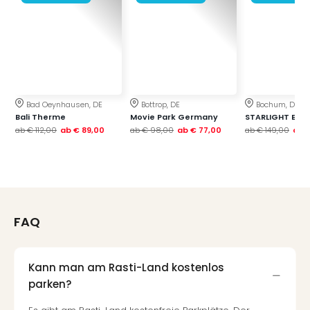
Raa
Sho
Stef
und
Bully
geg
irge
Bad Oeynhausen, DE
Bottrop, DE
Bochum, DE
Schn
Bali Therme
Movie Park Germany
STARLIGHT EXP
alle
ab
€ 112,00
ab
€ 89,00
ab
€ 98,00
ab
€ 77,00
ab
€ 149,00
ab
€
Ang
Fest
Dom
Fest
Stör
Fest
FAQ
Mus
Fuld
Are
Kann man am Rasti-Land kostenlos
di
parken?
Ver
alle