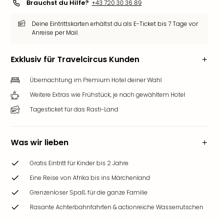
Brauchst du Hilfe?
+43 720 30 36 89
Deu
Futu
Deine Eintrittskarten erhältst du als E-Ticket bis 7 Tage vor
Bela
Anreise per Mail.
alle
Ang
Exklusiv für Travelcircus Kunden
Wass
Trop
Übernachtung im Premium Hotel deiner Wahl
Isla
Weitere Extras wie Frühstück, je nach gewähltem Hotel
The
Erdi
Tagesticket für das Rasti-Land
Rula
Bad
Sch
Was wir lieben
aqu
The
Gratis Eintritt für Kinder bis 2 Jahre
&
Eine Reise von Afrika bis ins Märchenland
Bad
Sins
Grenzenloser Spaß für die ganze Familie
alle
Rasante Achterbahnfahrten & actionreiche Wasserrutschen
Ang