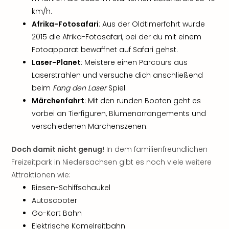
Jac
km/h.
Musi
Der
Afrika-Fotosafari
: Aus der Oldtimerfahrt wurde
Teuf
2015 die Afrika-Fotosafari, bei der du mit einem
träg
Fotoapparat bewaffnet auf Safari gehst.
Pra
Laser-Planet
: Meistere einen Parcours aus
Die
Laserstrahlen und versuche dich anschließend
Sch
beim
Fang den Laser
Spiel.
und
Märchenfahrt
: Mit den runden Booten geht es
das
Biest
vorbei an Tierfiguren, Blumenarrangements und
Wie
verschiedenen Märchenszenen.
Mari
Ther
Doch damit nicht genug!
In dem familienfreundlichen
Sta
Freizeitpark in Niedersachsen gibt es noch viele weitere
Ente
Attraktionen wie:
Das
Riesen-Schiffschaukel
Pha
Autoscooter
der
Go-Kart Bahn
Ope
Köln
Elektrische Kamelreitbahn