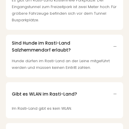
Es gibt am Rasti-Land kostenfreie Parkplätze. Der
Ang
Eingangstunnel zum Freizeitpark ist zwei Meter hoch. Für
Nac
größere Fahrzeuge befinden sich vor dem Tunnel
Dest
Busparkplätze.
Musi
Berli
Ham
NRW
Sind Hunde im Rasti-Land
Stut
Salzhemmendorf erlaubt?
Köln
Wie
Hunde dürfen im Rasti-Land an der Leine mitgeführt
alle
werden und müssen keinen Eintritt zahlen.
Ang
Kultu
&
Spor
Gibt es WLAN im Rasti-Land?
Nac
Kate
Im Rasti-Land gibt es kein WLAN.
Mus
Tec
Sins