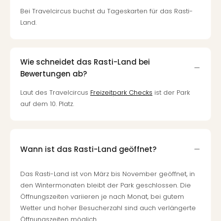
Auss
Bei Travelcircus buchst du Tageskarten für das Rasti-
Form
Land.
1
Die
Auss
alle
Wie schneidet das Rasti-Land bei
Ang
Bewertungen ab?
Spor
Skiu
Laut des Travelcircus
Freizeitpark Checks
ist der Park
in
auf dem 10. Platz.
Deu
Skiu
in
Öste
Wann ist das Rasti-Land geöffnet?
Form
1
Das Rasti-Land ist von März bis November geöffnet, in
Reis
den Wintermonaten bleibt der Park geschlossen. Die
Konz
Öffnungszeiten variieren je nach Monat, bei gutem
Nac
Wetter und hoher Besucherzahl sind auch verlängerte
Kate
Öffnungszeiten möglich.