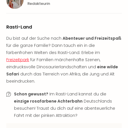
Nau
Redakteurin
Aqu
Zool
Gar
Berli
Rasti-Land
alle
Du bist auf der Suche nach
Abenteuer und Freizeitspaß
Ang
noc
für die ganze Familie? Dann tauch ein in die
meh
farbenfrohen Welten des Rasti-Land. Erlebe im
Frei
Freizeitpark
für Familien märchenhafte Szenen,
Hau
eindrucksvolle Dinosaurierlandschaften und
eine wilde
Feri
Safari
durch das Tierreich von Afrika, die Jung und Alt
Feri
beeindrucken.
Nac
Dest
Schon gewusst?
Im Rasti-Land kannst du die
Frei
einzige rosafarbene Achterbahn
Deutschlands
Eur
Frei
besuchen! Traust du dich auf eine abenteuerliche
Deu
Fahrt mit der pinken Attraktion?
Freiz
Nied