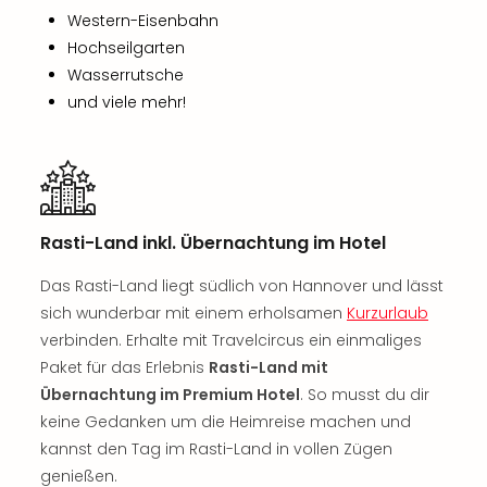
Tan
Western-Eisenbahn
der
Hochseilgarten
Vam
Wasserrutsche
alle
und viele mehr!
Ang
Sho
&
Thea
ABB
Voy
Rasti-Land inkl. Übernachtung im Hotel
in
Lon
Das Rasti-Land liegt südlich von Hannover und lässt
Harr
sich wunderbar mit einem erholsamen
Kurzurlaub
Pott
verbinden. Erhalte mit Travelcircus ein einmaliges
Thea
Paket für das Erlebnis
Rasti-Land mit
Lon
Übernachtung im Premium Hotel
. So musst du dir
Frie
keine Gedanken um die Heimreise machen und
Pala
Berli
kannst den Tag im Rasti-Land in vollen Zügen
Fest
genießen.