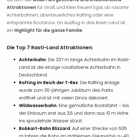
Sho
Attraktionen
für Groß und Klein freuen! Egal, ob rasante
Nac
Achterbahnen, abenteuerliches Rafting oder eine
Kate
entspannte Bootstour. Ein Ausflug in das Rasti-Land ist
Musi
Starl
ein
Highlight für die ganze Familie
.
Expr
Moul
Die Top 7 Rasti-Land Attraktionen:
Rou
Das
Achterbahn
: Die 207 m lange Achterbahn im Rasti-
Musi
Land ist die einzige rosafarbene Achterbahn in
Köni
Deutschland.
der
Rafting im Reich der T-Rex
: Die Rafting Anlage
Löw
wurde zum 30-jährigen Jubiläum des Parks
Die
Eisk
eröffnet und ist mit vielen Dinos dekoriert.
Tarz
Wildwasserbahn
: Eine gemütliche Bootsfahrt – bis
MJ
der Einbaum erst aus 3,5 und dann aus 10 m Höhe
–
ins sprudelnde Wasser stürzt.
Das
Bobkart-Bahn Blizzard
: Auf einer Strecke von 505
Mich
m fahren die Bobs im stählernen
Eiskanal
bis zu 40