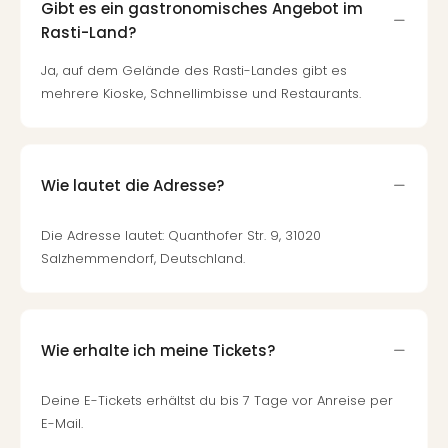
Mer
Gibt es ein gastronomisches Angebot im
Ben
Rasti-Land?
Mus
Ja, auf dem Gelände des Rasti-Landes gibt es
Stut
Pors
mehrere Kioske, Schnellimbisse und Restaurants.
Mus
Auto
Wolf
BM
Wie lautet die Adresse?
Mus
in
Die Adresse lautet: Quanthofer Str. 9, 31020
Mün
Salzhemmendorf, Deutschland.
Barb
Mus
alle
Ang
Wie erhalte ich meine Tickets?
Auss
Ga
Deine E-Tickets erhältst du bis 7 Tage vor Anreise per
Of
Thro
E-Mail.
Stud