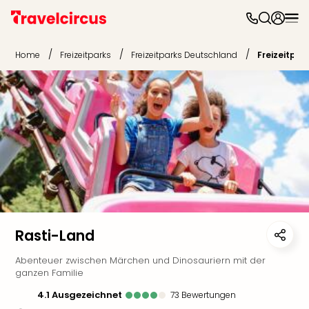
Freiz
&
/
/
/
Home
Freizeitparks
Freizeitparks Deutschland
Freizeitpar
Feri
Nac
Kate
Frei
Disn
Paris
Eur
Park
Rust
Phan
Mov
Park
Rasti-Land
Play
Abenteuer zwischen Märchen und Dinosauriern mit der
Funp
ganzen Familie
Trips
Eftel
4.1
ausgezeichnet
73
Bewertungen
LEG