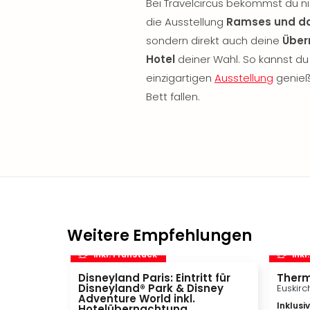
Bei Travelcircus bekommst du nic
die Ausstellung
Ramses und da
sondern direkt auch deine
Über
Hotel
deiner Wahl. So kannst du
einzigartigen
Ausstellung
genieß
Bett fallen.
Weitere Empfehlungen
inkl. Frühstück
inkl
Disneyland Paris: Eintritt für
Therm
Disneyland® Park & Disney
Euskirc
Adventure World inkl.
Inklusi
Hotelübernachtung