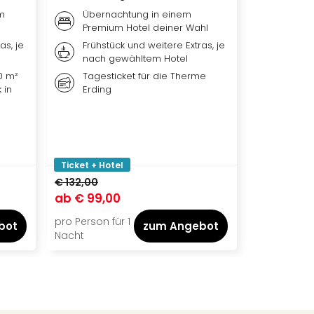
m
Übernachtung in einem
Übern
Premium Hotel deiner Wahl
Premi
as, je
Frühstück und weitere Extras, je
Weiter
nach gewähltem Hotel
nach 
0 m²
Tagesticket für die Therme
Ticket
 in
Erding
DER L
Ticket + Hotel
Ticket + Ho
€ 132,00
€ 144,00
ab
€ 99,00
ab
€ 115,
pro Person für 1
pro Person f
bot
zum Angebot
Nacht
Nacht