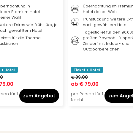
bernachtung in
Übernachtung im Premiu
inem Premium Hotel
Hotel deiner Wahl
einer Wahl
Frühstück und weitere Extr
eitere Extras wie Frühstück, je
nach gewähltem Hotel
ach gewähltem Hotel
Tagesticket für den 90.00
ickets für die Therme
großen Playmobil Funpark
uskirchen
Zirndorf mit Indoor- und
Outdoorbereichen
 + Hotel
Ticket + Hotel
00
€ 99,00
79,00
ab
€ 79,00
son für 1
pro Person für 1
zum Angebot
zum Ange
Nacht