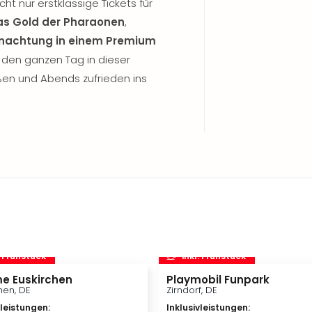
ht nur erstklassige Tickets für
s Gold der Pharaonen
,
nachtung in einem Premium
 den ganzen Tag in dieser
en und Abends zufrieden ins
. Frühstück
inkl. Frühstück
e Euskirchen
Playmobil Funpark
hen, DE
Zirndorf, DE
vleistungen
:
Inklusivleistungen
: