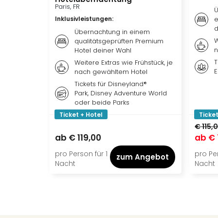
Paris, FR
Ü
Inklusivleistungen
:
e
d
Übernachtung in einem
W
qualitätsgeprüften Premium
n
Hotel deiner Wahl
T
Weitere Extras wie Frühstück, je
E
nach gewähltem Hotel
Tickets für Disneyland®
Park, Disney Adventure World
oder beide Parks
Ticket + Hotel
Ticket
€ 115,
ab
€ 119,00
ab
€ 
pro Person für 1
pro Per
zum Angebot
Nacht
Nacht