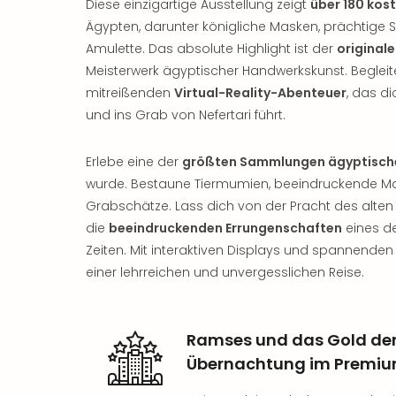
Diese einzigartige Ausstellung zeigt
über 180 kos
Ägypten, darunter königliche Masken, prächtige
Amulette. Das absolute Highlight ist der
original
Meisterwerk ägyptischer Handwerkskunst. Begleit
mitreißenden
Virtual-Reality-Abenteuer
, das d
und ins Grab von Nefertari führt.
Erlebe eine der
größten Sammlungen ägyptisch
wurde. Bestaune Tiermumien, beeindruckende Mas
Grabschätze. Lass dich von der Pracht des alte
die
beeindruckenden Errungenschaften
eines d
Zeiten. Mit interaktiven Displays und spannenden
einer lehrreichen und unvergesslichen Reise.
Ramses und das Gold de
Übernachtung im Premiu