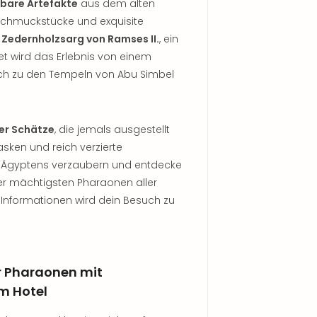
tbare Artefakte
aus dem alten
 Schmuckstücke und exquisite
e Zedernholzsarg von Ramses II.
, ein
et wird das Erlebnis von einem
ich zu den Tempeln von Abu Simbel
er Schätze
, die jemals ausgestellt
ken und reich verzierte
n Ägyptens verzaubern und entdecke
er mächtigsten Pharaonen aller
 Informationen wird dein Besuch zu
r Pharaonen mit
m Hotel