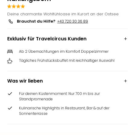
Deu
Futu
Deine charmante Wohlfühloase im Kurort an der Ostsee
Bela
Brauchst du Hilfe?
+43 720 30 36 89
alle
Ang
Exklusiv für Travelcircus Kunden
Wass
Trop
Ab 2 Übernachtungen im Komfort Doppelzimmer
Isla
The
Tägliches Frühstücksbuffet mit reichhaltiger Auswahl
Erdi
Rula
Bad
Was wir lieben
Sch
aqu
Für deinen Küstenmoment: Nur 700 m bis zur
The
Strandpromenade
&
Kulinarische Highlights in Restaurant, Bar & auf der
Bad
Sonnenterrasse
Sins
alle
Ang