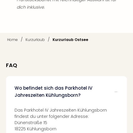
Tan
dich inklusive.
der
Vam
alle
Ang
Sho
/
/
Home
Kurzurlaub
Kurzurlaub Ostsee
&
Thea
ABB
Voy
FAQ
in
Lon
Harr
Wo befindet sich das Parkhotel IV
Pott
Jahreszeiten Kühlungsborn?
Thea
Lon
Frie
Das Parkhotel IV Jahreszeiten Kühlungsborn
Pala
findest du unter folgender Adresse:
Berli
Dünenstraße 15
Fest
18225 Kühlungsborn