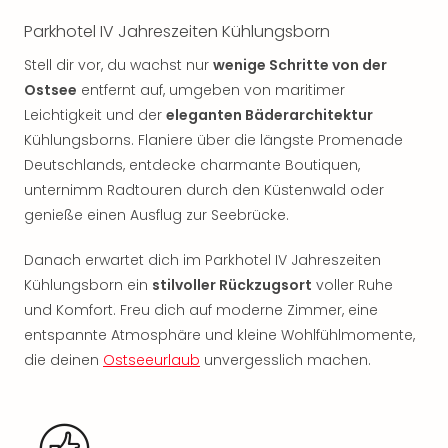
Freiz
Parkhotel IV Jahreszeiten Kühlungsborn
Öste
Freiz
Stell dir vor, du wachst nur
wenige Schritte von der
Fran
Ostsee
entfernt auf, umgeben von maritimer
alle
Leichtigkeit und der
eleganten Bäderarchitektur
Ang
Kühlungsborns. Flaniere über die längste Promenade
Frei
Deutschlands, entdecke charmante Boutiquen,
Deu
unternimm Radtouren durch den Küstenwald oder
Freiz
genieße einen Ausflug zur Seebrücke.
Baye
Freiz
Hes
Danach erwartet dich im Parkhotel IV Jahreszeiten
Freiz
Kühlungsborn ein
stilvoller Rückzugsort
voller Ruhe
Nied
und Komfort. Freu dich auf moderne Zimmer, eine
Freiz
entspannte Atmosphäre und kleine Wohlfühlmomente,
NRW
die deinen
Ostseeurlaub
unvergesslich machen.
alle
Ang
Musi
&