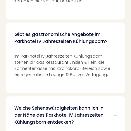
kommen hier voll auf ihre Kosten.
Tour
Swar
Krist
Mini
Wun
Gibt es gastronomische Angebote im
Ham
Parkhotel IV Jahreszeiten Kühlungsborn?
War
Bros.
Im Parkhotel IV Jahreszeiten Kühlungsborn
Stud
stehen dir das Restaurant Linden & Fein, die
Tour
Sonnenterrasse mit Strandkorb-Bereich sowie
Lon
eine gemütliche Lounge & Bar zur Verfügung.
–
The
Mak
of
Harr
Welche Sehenswürdigkeiten kann ich in
Pott
der Nähe des Parkhotel IV Jahreszeiten
Tita
–
Kühlungsborn entdecken?
die