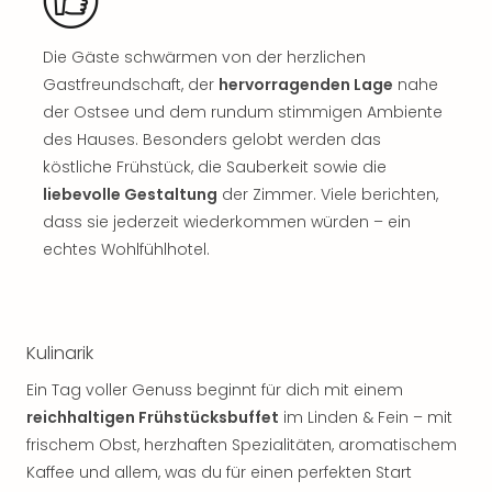
Sho
Nac
Die Gäste schwärmen von der herzlichen
Kate
Musi
Gastfreundschaft, der
hervorragenden Lage
nahe
Starl
der Ostsee und dem rundum stimmigen Ambiente
Expr
des Hauses. Besonders gelobt werden das
Moul
köstliche Frühstück, die Sauberkeit sowie die
Rou
liebevolle Gestaltung
der Zimmer. Viele berichten,
Das
dass sie jederzeit wiederkommen würden – ein
Musi
echtes Wohlfühlhotel.
Köni
der
Löw
Die
Eisk
Kulinarik
Tarz
Ein Tag voller Genuss beginnt für dich mit einem
MJ
reichhaltigen Frühstücksbuffet
im Linden & Fein – mit
–
frischem Obst, herzhaften Spezialitäten, aromatischem
Das
Mich
Kaffee und allem, was du für einen perfekten Start