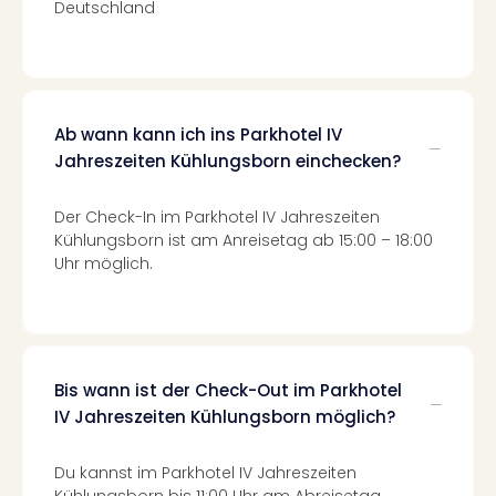
Deutschland
Neu
Fest
Bad
Bad
Veg
Rou
Ab wann kann ich ins Parkhotel IV
Qua
Jahreszeiten Kühlungsborn einchecken?
Com
Club
Der Check-In im Parkhotel IV Jahreszeiten
Pret
Kühlungsborn ist am Anreisetag ab 15:00 – 18:00
Wo
Uhr möglich.
alle
Ang
TV
Sho
ZDF
Bis wann ist der Check-Out im Parkhotel
Fern
IV Jahreszeiten Kühlungsborn möglich?
in
Main
Stef
Du kannst im Parkhotel IV Jahreszeiten
Kühlungsborn bis 11:00 Uhr am Abreisetag