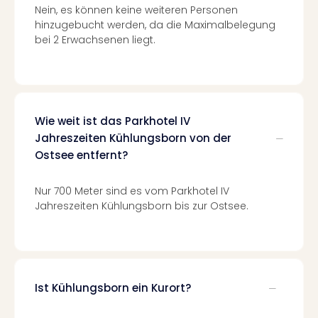
Ang
Nein, es können keine weiteren Personen
hinzugebucht werden, da die Maximalbelegung
Nac
bei 2 Erwachsenen liegt.
Dest
Musi
Berli
Ham
NRW
Stut
Wie weit ist das Parkhotel IV
Köln
Jahreszeiten Kühlungsborn von der
Wie
Ostsee entfernt?
alle
Ang
Nur 700 Meter sind es vom Parkhotel IV
Kultu
Jahreszeiten Kühlungsborn bis zur Ostsee.
&
Spor
Nac
Kate
Mus
Ist Kühlungsborn ein Kurort?
Tec
Sins