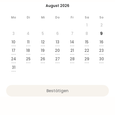
Zoo
August 2026
&
Safa
Mo
Di
Mi
Do
Fr
Sa
So
Erle
1
2
Zoo
Han
3
4
5
6
7
8
9
Sere
10
11
12
13
14
15
16
Park
---
---
---
---
---
---
---
Allw
17
18
19
20
21
22
23
Müns
---
---
---
---
---
---
---
24
25
26
27
28
29
30
Zoo
---
---
---
---
---
---
---
Leip
31
Safa
---
Beek
Ber
ZOO
Bestätigen
Erle
Gels
Welt
Wal