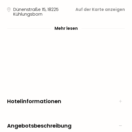
Nau
Aqu
Dünenstraße 15
,
18225
Auf der Karte anzeigen
Zool
Kühlungsborn
Gar
Berli
Mehr lesen
alle
Ang
noc
meh
Frei
Hau
Feri
Feri
Nac
Dest
Frei
Hotelinformationen
Eur
Frei
Deu
Freiz
Angebotsbeschreibung
Nied