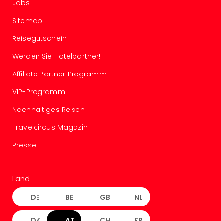
Konz
Jobs
Karo
Sitemap
G
Pitbu
Reisegutschein
Back
Boy
Werden Sie Hotelpartner!
Disn
Affiliate Partner Programm
in
Con
VIP-Programm
Schl
Nachhaltiges Reisen
Sch
Konz
Travelcircus Magazin
alle
Ang
Presse
Fest
Ikar
Festi
Land
Glüc
Insel
DE
BE
GB
NL
M’er
Lun
DK
AT
CH
FR