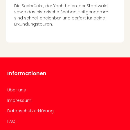
Auss
Die Seebrücke, der Yachthafen, der Stadtwald
Form
sowie das historische Seebad Heiligendamm
1
sind schnell erreichbar und perfekt für deine
Die
Erkundungstouren.
Auss
alle
Ang
Spor
Skiu
in
Deu
Informationen
Skiu
in
Öste
Über uns
Form
1
Impressum
Reis
Datenschutzerklärung
Konz
Nac
FAQ
Kate