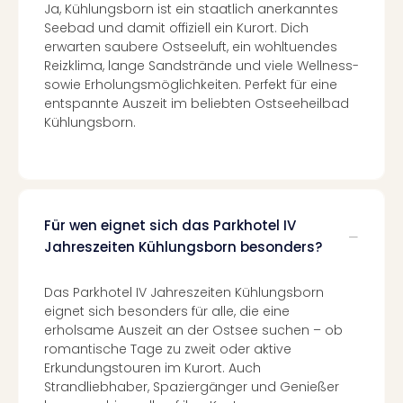
Mer
Ja, Kühlungsborn ist ein staatlich anerkanntes
Ben
Seebad und damit offiziell ein Kurort. Dich
Mus
erwarten saubere Ostseeluft, ein wohltuendes
Stut
Reizklima, lange Sandstrände und viele Wellness-
Pors
sowie Erholungsmöglichkeiten. Perfekt für eine
entspannte Auszeit im beliebten Ostseeheilbad
Mus
Kühlungsborn.
Auto
Wolf
BM
Mus
in
Mün
Für wen eignet sich das Parkhotel IV
Barb
Jahreszeiten Kühlungsborn besonders?
Mus
alle
Das Parkhotel IV Jahreszeiten Kühlungsborn
Ang
eignet sich besonders für alle, die eine
Auss
erholsame Auszeit an der Ostsee suchen – ob
Ga
romantische Tage zu zweit oder aktive
Of
Erkundungstouren im Kurort. Auch
Thro
Strandliebhaber, Spaziergänger und Genießer
Stud