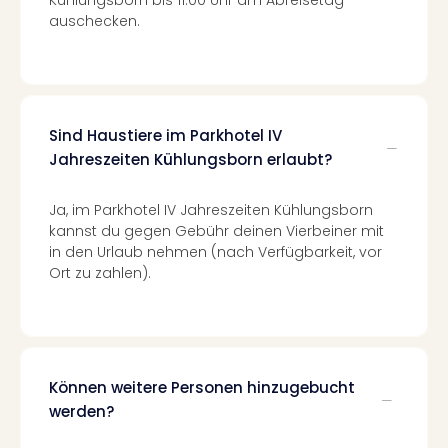
Raa
auschecken.
Sho
Stef
und
Bully
geg
irge
Sind Haustiere im Parkhotel IV
Schn
Jahreszeiten Kühlungsborn erlaubt?
alle
Ang
Ja, im Parkhotel IV Jahreszeiten Kühlungsborn
Fest
kannst du gegen Gebühr deinen Vierbeiner mit
Dom
in den Urlaub nehmen (nach Verfügbarkeit, vor
Fest
Ort zu zahlen).
Stör
Fest
Mus
Fuld
Are
Können weitere Personen hinzugebucht
di
werden?
Ver
alle