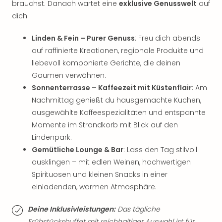
Jac
brauchst. Danach wartet eine
exklusive Genusswelt
auf
Musi
dich:
Der
Teuf
Linden & Fein – Purer Genuss
: Freu dich abends
träg
auf raffinierte Kreationen, regionale Produkte und
Pra
liebevoll komponierte Gerichte, die deinen
Die
Gaumen verwöhnen.
Sch
Sonnenterrasse – Kaffeezeit mit Küstenflair
: Am
und
das
Nachmittag genießt du hausgemachte Kuchen,
Biest
ausgewählte Kaffeespezialitäten und entspannte
Wie
Momente im Strandkorb mit Blick auf den
Mari
Lindenpark.
Ther
Gemütliche Lounge & Bar
: Lass den Tag stilvoll
Sta
ausklingen – mit edlen Weinen, hochwertigen
Ente
Spirituosen und kleinen Snacks in einer
Das
Pha
einladenden, warmen Atmosphäre.
der
Ope
Deine Inklusivleistungen:
Das tägliche
Köln
Frühstücksbuffet mit reichhaltiger Auswahl ist für