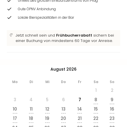
Unweit des größten Einkaufszentrums von Prag
Zoo
&
Gute ÖPNV Anbindung
Safa
Lokale Bierspezialitäten in der Bar
Erle
Zoo
Han
Jetzt schnell sein und
Frühbucherrabatt
sichern bei
Sere
einer Buchung von mindestens 60 Tage vor Anreise.
Park
Allw
Müns
Zoo
August 2026
Leip
Safa
Mo
Di
Mi
Do
Fr
Sa
So
Beek
1
2
Ber
ZOO
3
4
5
6
7
8
9
Erle
---
---
10
11
12
13
14
15
16
Gels
---
---
---
---
---
---
---
Welt
17
18
19
20
21
22
23
Wal
---
---
---
---
---
---
---