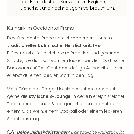
das Hotel deshalb Konzepte zu Hygiene,
Tan
Sicherheit und nachhaltigem Verbrauch um.
der
Vam
alle
Kulinarik im Occidental Praha
Ang
Sho
Das Occidental Praha vereint modernen Luxus mit
&
traditioneller böhmischer Herzlichkeit
. Das
Thea
Frühstücksbuffet bietet lokale Produkte und gesunde
ABB
Snacks, die dich schwärmen lassen werden! Ob frische
Voy
Backwaren, süßes Obst oder deftige Aufschnitte – hier
in
erlebst du einen idealen Start in den Tag.
Lon
Harr
Viele Gäste des Prager Hotels besuchen aber auch
Pott
gerne die
stylische B-Lounge
, in der ein ereignisreicher
Thea
Lon
Tag in der goldenen Stadt garantiert entspannt bei
Frie
einem Glas Wein, einem Cocktail oder einem leckeren
Pala
Snack ausklingt.
Berli
Fest
Deine Inklusivleistungen:
Das tägliche Frühstück ist