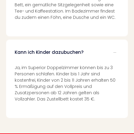
Auss
Bett, ein gemütliche Sitzgelegenheit sowie eine
Form
Tee- und Kaffeestation. Im Badezimmer findest
1
du zudem einen Föhn, eine Dusche und ein WC.
Die
Auss
alle
Ang
Spor
Kann ich Kinder dazubuchen?
Skiu
in
Ja, im Superior Doppelzimmer können bis zu 3
Deu
Personen schlafen. Kinder bis 1 Jahr sind
Skiu
kostenfrei, Kinder von 2 bis 11 Jahren erhalten 50
in
% Ermäßigung auf den Vollpreis und
Öste
Zusatzpersonen ab 12 Jahren gelten als
Form
Vollzahler. Das Zustellbett kostet 35 €.
1
Reis
Konz
Nac
Kate