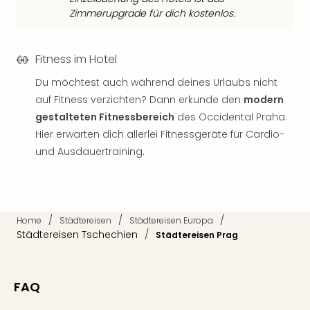
Raa
Zimmerupgrade für dich kostenlos.
Sho
Stef
und
Fitness im Hotel
Bully
geg
Du möchtest auch während deines Urlaubs nicht
irge
auf Fitness verzichten? Dann erkunde den
modern
Schn
gestalteten Fitnessbereich
des Occidental Praha.
alle
Hier erwarten dich allerlei Fitnessgeräte für Cardio-
Ang
Fest
und Ausdauertraining.
Dom
Fest
Stör
Fest
/
/
/
Home
Städtereisen
Städtereisen Europa
Mus
Städtereisen Tschechien
/
Städtereisen Prag
Fuld
Are
di
FAQ
Ver
alle