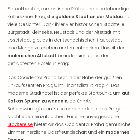
Sho
Barockbauten, romantische Plätze und eine lebendige
Nac
Kate
Kulturszene: Prag,
die goldene Stadt an der Moldau
, hat
Musi
viele Gesichter. Dank ihrer vier historischen Stadtteile
Starl
Burgstadt, Kleinseite, Neustadt und der Altstadt mit
Expr
Josefstadt gibt es in der tschechischen Hauptstadt
Moul
eine Menge zu erleben und zu entdecken. Unweit der
Rou
malerischen Altstadt
befindet sich eines der
Das
gefragtesten Hotels in Prag:
Musi
Köni
Das Occidental Praha liegt in der Nähe der größten
der
Löw
Einkaufszentren Prags, im Finanzdistrikt Prag 4. Das
Die
moderne Stadthotel ist der perfekte Startpunkt, um
auf
Eisk
Kafkas Spuren zu wandeln
, berühmte
Tarz
Sehenswürdigkeiten zu erkunden oder in das Prager
MJ
Nachtleben einzutauchen. Für eine unvergessliche
–
Städtereise
bietet dir das Occidental Praha gemütliche
Das
Zimmer, herzliche Gastfreundschaft und ein
modernes
Mich