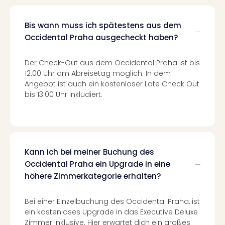
Tour
Swar
Bis wann muss ich spätestens aus dem
Krist
Occidental Praha ausgecheckt haben?
Mini
Wun
Der Check-Out aus dem Occidental Praha ist bis
Ham
12:00 Uhr am Abreisetag möglich. In dem
War
Angebot ist auch ein kostenloser Late Check Out
Bros.
bis 13:00 Uhr inkludiert.
Stud
Tour
Lon
–
The
Kann ich bei meiner Buchung des
Mak
Occidental Praha ein Upgrade in eine
of
Harr
höhere Zimmerkategorie erhalten?
Pott
Tita
Bei einer Einzelbuchung des Occidental Praha, ist
–
ein kostenloses Upgrade in das Executive Deluxe
die
Zimmer inklusive. Hier erwartet dich ein großes