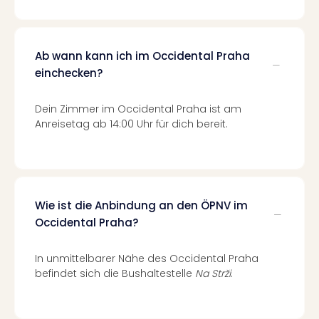
Mer
Ben
Mus
Stut
Ab wann kann ich im Occidental Praha
Pors
einchecken?
Mus
Auto
Dein Zimmer im Occidental Praha ist am
Wolf
Anreisetag ab 14:00 Uhr für dich bereit.
BM
Mus
in
Mün
Barb
Wie ist die Anbindung an den ÖPNV im
Mus
Occidental Praha?
alle
Ang
Auss
In unmittelbarer Nähe des Occidental Praha
Ga
befindet sich die Bushaltestelle
Na Strži
.
Of
Thro
Stud