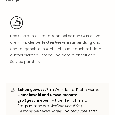
Design
.
Jac
Musi
Der
Teuf
träg
Pra
Die
Das Occidental Praha kann bei seinen Gästen vor
Sch
allem mit der
perfekten Verkehrsanbindung
und
und
dem angenehmen Ambiente, aber auch mit dem
das
aufmerksamen Service und dem reichhaltigen
Biest
Service punkten.
Wie
Mari
Ther
Sta
Ente
Schon gewusst?
Im Occidental Praha werden
Das
Gemeinwohl und Umweltschutz
Pha
großgeschrieben: Mit der Teilnahme an
der
Programmen wie
WeCareAboutYou
,
Ope
Responsible Living Hotels
und
Stay Safe
setzt
Köln