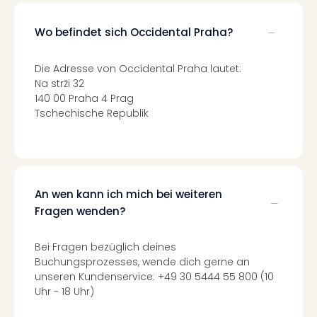
Ang
Nac
Wo befindet sich Occidental Praha?
Dest
Musi
Die Adresse von Occidental Praha lautet:
Berli
Na strži 32
Ham
140 00 Praha 4 Prag
NRW
Tschechische Republik
Stut
Köln
Wie
alle
Ang
An wen kann ich mich bei weiteren
Kultu
Fragen wenden?
&
Spor
Nac
Bei Fragen bezüglich deines
Kate
Buchungsprozesses, wende dich gerne an
Mus
unseren Kundenservice: +49 30 5444 55 800 (10
Tec
Uhr - 18 Uhr)
Sins