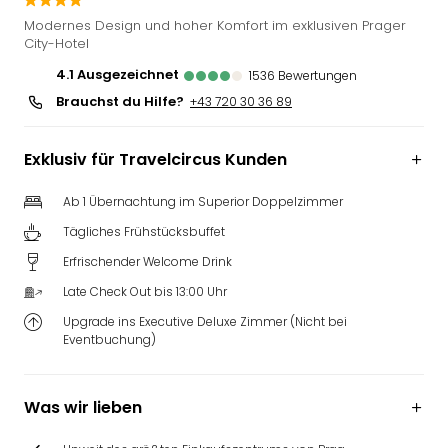
Deu
Modernes Design und hoher Komfort im exklusiven Prager
Futu
City-Hotel
Bela
4.1
ausgezeichnet
1536
Bewertungen
alle
Brauchst du Hilfe?
+43 720 30 36 89
Ang
Wass
Trop
Exklusiv für Travelcircus Kunden
Isla
The
Ab 1 Übernachtung im Superior Doppelzimmer
Erdi
Tägliches Frühstücksbuffet
Rula
Bad
Erfrischender Welcome Drink
Sch
Late Check Out bis 13:00 Uhr
aqu
Upgrade ins Executive Deluxe Zimmer (Nicht bei
The
Eventbuchung)
&
Bad
Sins
Was wir lieben
alle
Ang