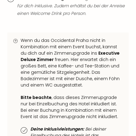
Neu
für dich inklusive. Zudem erhältst du bei der Anreise
Fest
einen Welcome Drink pro Person.
Bad
Bad
Veg
Rou
Wenn du das Occidental Praha nicht in
Qua
Kombination mit einem Event buchst, kannst
Com
du dich auf ein Zimmerupgrade ins
Executive
Club
Deluxe Zimmer
freuen. Hier erwartet dich ein
Pret
großes Bett, eine Kaffee- und Tee-Station und
Wo
eine gemütliche Sitzgelegenheit. Das
alle
Badezimmer ist mit einer Dusche, einem Föhn
Ang
und einem WC ausgestattet.
TV
Sho
Bitte beachte
, dass dieses Zimmerupgrade
ZDF
nur bei Einzelbuchung des Hotel inkludiert ist.
Fern
Bei einer Buchung in Kombination mit einem
in
Event ist das Zimmerupgrade nicht inkludiert.
Main
Stef
Deine Inklusivleistungen:
Bei deiner
Einzelbuchung des Hotels ist das