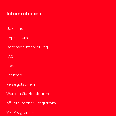
Konz
Karo
G
Informationen
Pitbu
Back
Über uns
Boy
Disn
Impressum
in
Con
Datenschutzerklärung
Schl
FAQ
Sch
Konz
Jobs
alle
Ang
Sitemap
Fest
Reisegutschein
Ikar
Festi
Werden Sie Hotelpartner!
Glüc
Affiliate Partner Programm
Insel
M’er
VIP-Programm
Lun