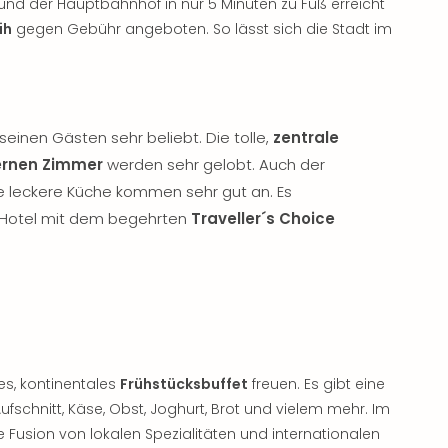
 und der Hauptbahnhof in nur 5 Minuten zu Fuß erreicht
ih
gegen Gebühr angeboten. So lässt sich die Stadt im
seinen Gästen sehr beliebt. Die tolle,
zentrale
rnen Zimmer
werden sehr gelobt. Auch der
 leckere Küche kommen sehr gut an. Es
s Hotel mit dem begehrten
Traveller´s Choice
es, kontinentales
Frühstücksbuffet
freuen. Es gibt eine
fschnitt, Käse, Obst, Joghurt, Brot und vielem mehr. Im
e Fusion von lokalen Spezialitäten und internationalen