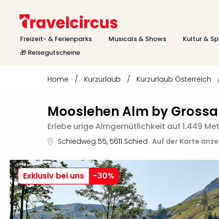
Freizeit- & Ferienparks
Musicals & Shows
Kultur & Sp
🎁 Reisegutscheine
Home
/
Kurzurlaub
/
Kurzurlaub Österreich
Mooslehen Alm by Grossar
Erlebe urige Almgemütlichkeit auf 1.449 Me
Schiedweg 55
,
5611
Schied
Auf der Karte anz
Exklusiv bei uns
-
30
%