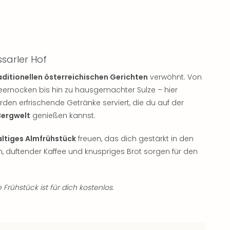
sarler Hof
aditionellen österreichischen Gerichten
verwöhnt. Von
beernocken bis hin zu hausgemachter Sulze – hier
en erfrischende Getränke serviert, die du auf der
Bergwelt
genießen kannst.​
altiges Almfrühstück
freuen, das dich gestärkt in den
n, duftender Kaffee und knuspriges Brot sorgen für den
 Frühstück ist für dich kostenlos.