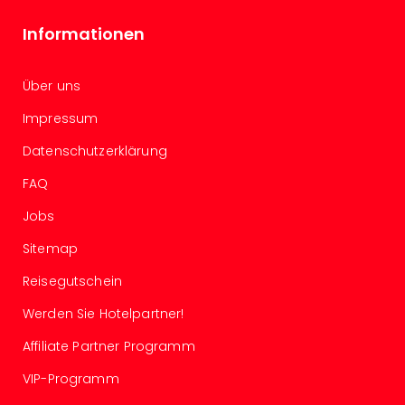
Tour
Informationen
Swar
Krist
Mini
Über uns
Wun
Ham
Impressum
War
Datenschutzerklärung
Bros.
Stud
FAQ
Tour
Lon
Jobs
–
Sitemap
The
Mak
Reisegutschein
of
Werden Sie Hotelpartner!
Harr
Pott
Affiliate Partner Programm
Tita
–
VIP-Programm
die