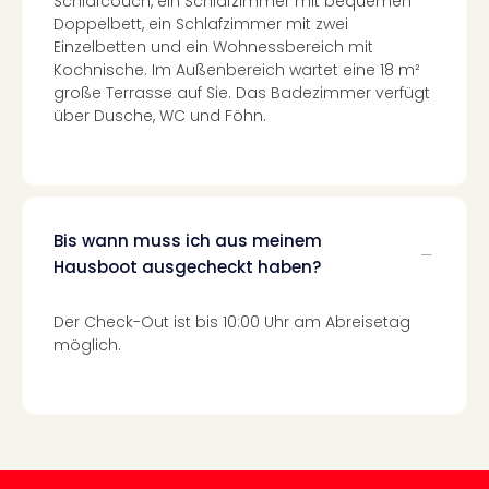
Schlafcouch, ein Schlafzimmer mit bequemen
Mer
Doppelbett, ein Schlafzimmer mit zwei
Ben
Einzelbetten und ein Wohnessbereich mit
Mus
Kochnische. Im Außenbereich wartet eine 18 m²
Stut
große Terrasse auf Sie. Das Badezimmer verfügt
Pors
über Dusche, WC und Föhn.
Mus
Auto
Wolf
BM
Mus
Bis wann muss ich aus meinem
in
Hausboot ausgecheckt haben?
Mün
Barb
Mus
Der Check-Out ist bis 10:00 Uhr am Abreisetag
alle
möglich.
Ang
Auss
Ga
Of
Thro
Stud