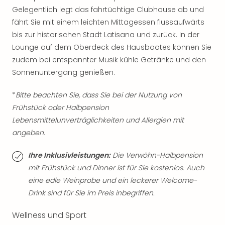
Tan
Gelegentlich legt das fahrtüchtige Clubhouse ab und
der
fährt Sie mit einem leichten Mittagessen flussaufwärts
Vam
bis zur historischen Stadt Latisana und zurück. In der
alle
Lounge auf dem Oberdeck des Hausbootes können Sie
Ang
zudem bei entspannter Musik kühle Getränke und den
Sho
Sonnenuntergang genießen.
&
Thea
*
Bitte beachten Sie, dass Sie bei der Nutzung von
ABB
Voy
Frühstück oder Halbpension
in
Lebensmittelunverträglichkeiten und Allergien mit
Lon
angeben.
Harr
Pott
Ihre Inklusivleistungen:
Die Verwöhn-Halbpension
Thea
mit Frühstück und Dinner ist für Sie kostenlos. Auch
Lon
eine edle Weinprobe und ein leckerer Welcome-
Frie
Drink sind für Sie im Preis inbegriffen.
Pala
Berli
Wellness und Sport
Fest