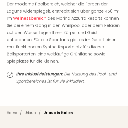
Neu
Der moderne Poolbereich, welcher die Farben der
Fest
Lagune widerspiegelt, erstreckt sich über ganze 450 m².
Bad
Im
Wellnessbereich
des Marina Azzurra Resorts können
Bad
Sie bei einem Gang in den Whirlpool oder beim Relaxen
Veg
auf den Wasserliegen Ihren Körper und Geist
Rou
Qua
entspannen. Für alle Sportfans gibt es im Resort einen
Com
multifunktionalen Synthetiksportplatz für diverse
Club
Ballsportarten, eine weitläufige Grünfläche sowie
Pret
Spielplätze für die Kleinen.
Wo
alle
Ihre Inklusivleistungen:
Die Nutzung des Pool- und
Ang
Sportbereiches ist für Sie inkludiert.
TV
Sho
ZDF
Fern
in
/
/
Home
Urlaub
Urlaub in Italien
Main
Stef