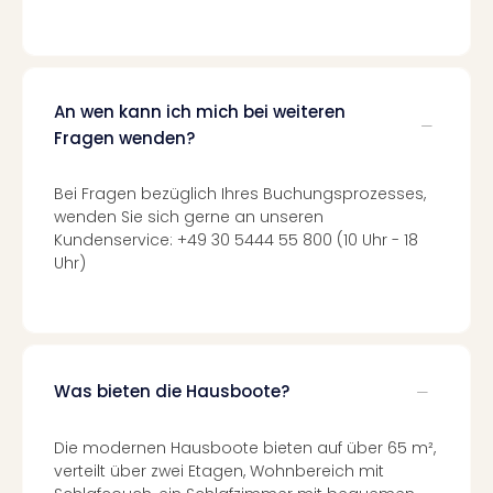
Ang
Nac
Dest
Musi
Berli
An wen kann ich mich bei weiteren
Ham
Fragen wenden?
NRW
Stut
Bei Fragen bezüglich Ihres Buchungsprozesses,
Köln
wenden Sie sich gerne an unseren
Wie
Kundenservice: +49 30 5444 55 800 (10 Uhr - 18
alle
Uhr)
Ang
Kultu
&
Spor
Nac
Was bieten die Hausboote?
Kate
Mus
Die modernen Hausboote bieten auf über 65 m²,
Tec
verteilt über zwei Etagen, Wohnbereich mit
Sins