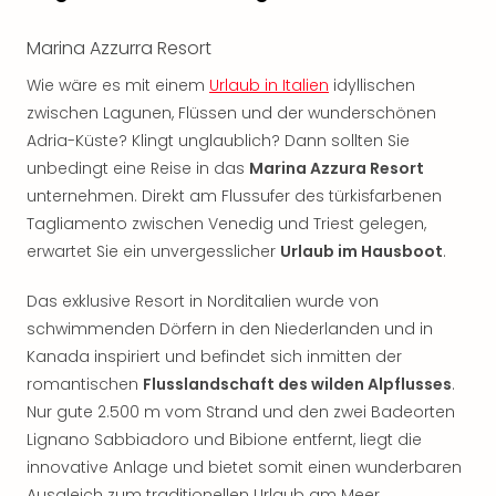
Sho
Nac
Marina Azzurra Resort
Kate
Musi
Wie wäre es mit einem
Urlaub in Italien
idyllischen
Starl
zwischen Lagunen, Flüssen und der wunderschönen
Expr
Adria-Küste? Klingt unglaublich? Dann sollten Sie
Moul
unbedingt eine Reise in das
Marina Azzura Resort
Rou
unternehmen. Direkt am Flussufer des türkisfarbenen
Das
Tagliamento zwischen Venedig und Triest gelegen,
Musi
erwartet Sie ein unvergesslicher
Urlaub im Hausboot
.
Köni
der
Das exklusive Resort in Norditalien wurde von
Löw
Die
schwimmenden Dörfern in den Niederlanden und in
Eisk
Kanada inspiriert und befindet sich inmitten der
Tarz
romantischen
Flusslandschaft des wilden Alpflusses
.
MJ
Nur gute 2.500 m vom Strand und den zwei Badeorten
–
Lignano Sabbiadoro und Bibione entfernt, liegt die
Das
innovative Anlage und bietet somit einen wunderbaren
Mich
Ausgleich zum traditionellen Urlaub am Meer.