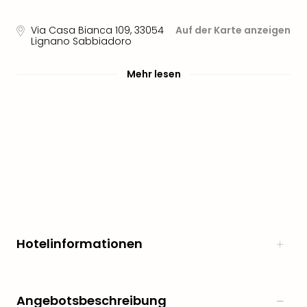
Freiz
Öste
Via Casa Bianca 109
,
33054
Auf der Karte anzeigen
Lignano Sabbiadoro
Freiz
Fran
alle
Mehr lesen
Ang
Frei
Deu
Freiz
Baye
Freiz
Hes
Freiz
Nied
Freiz
NRW
Hotelinformationen
alle
Ang
Musi
&
Angebotsbeschreibung