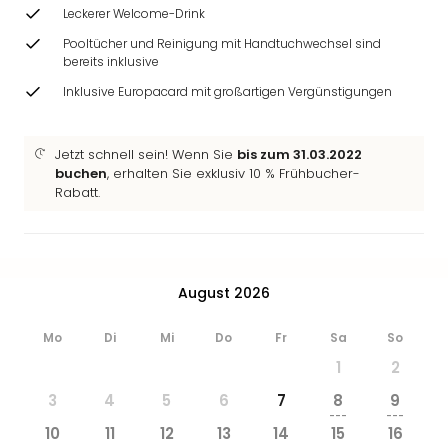
Zoo
Leckerer Welcome-Drink
&
Pooltücher und Reinigung mit Handtuchwechsel sind
Safa
bereits inklusive
Erle
Inklusive Europacard mit großartigen Vergünstigungen
Zoo
Han
Sere
Jetzt schnell sein! Wenn Sie
bis zum 31.03.2022
Park
buchen
, erhalten Sie exklusiv 10 % Frühbucher-
Allw
Rabatt.
Müns
Zoo
Leip
Safa
August 2026
Beek
Ber
Mo
Di
Mi
Do
Fr
Sa
So
ZOO
Erle
1
2
Gels
3
4
5
6
7
8
9
Welt
---
---
Wal
10
11
12
13
14
15
16