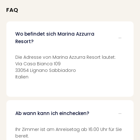
Raa
Sho
FAQ
Stef
und
Bully
Wo befindet sich Marina Azzurra
geg
irge
Resort?
Schn
alle
Die Adresse von Marina Azzurra Resort lautet:
Ang
Via Casa Bianca 109
Fest
33054 Lignano Sabbiadoro
Dom
Italien
Fest
Stör
Fest
Mus
Fuld
Ab wann kann ich einchecken?
Are
di
Ihr Zimmer ist am Anreisetag ab 16:00 Uhr für Sie
Ver
bereit.
alle