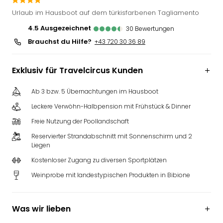
Deu
Urlaub im Hausboot auf dem türkisfarbenen Tagliamento
Futu
4.5
ausgezeichnet
30
Bewertungen
Bela
Brauchst du Hilfe?
alle
+43 720 30 36 89
Ang
Wass
Exklusiv für Travelcircus Kunden
Trop
Isla
Ab 3 bzw. 5 Übernachtungen im Hausboot
The
Leckere Verwöhn-Halbpension mit Frühstück & Dinner
Erdi
Rula
Freie Nutzung der Poollandschaft
Bad
Reservierter Strandabschnitt mit Sonnenschirm und 2
Sch
Liegen
aqu
Kostenloser Zugang zu diversen Sportplätzen
The
&
Weinprobe mit landestypischen Produkten in Bibione
Bad
Sins
alle
Was wir lieben
Ang