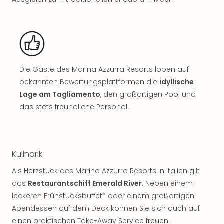
Jac
Musi
Der
Teuf
träg
Pra
Die
Die Gäste des Marina Azzurra Resorts loben auf
Sch
bekannten Bewertungsplattformen die
idyllische
und
Lage am Tagliamento
, den großartigen Pool und
das
das stets freundliche Personal.
Biest
Wie
Mari
Ther
Kulinarik
Sta
Ente
Als Herzstück des Marina Azzurra Resorts in Italien gilt
Das
das
Restaurantschiff Emerald River
. Neben einem
Pha
leckeren Frühstücksbuffet* oder einem großartigen
der
Abendessen auf dem Deck können Sie sich auch auf
Ope
Köln
einen praktischen Take-Away Service freuen.