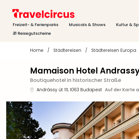
Freizeit- & Ferienparks
Musicals & Shows
Kultur & Sp
🎁 Reisegutscheine
Home
/
Städtereisen
/
Städtereisen Europa
Mamaison Hotel Andrass
Boutiquehotel in historischer Straße
Andrássy út 111
,
1063
Budapest
Auf der Karte 