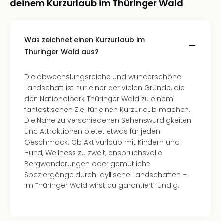
Jac
deinem Kurzurlaub im Thüringer Wald
Musi
Der
Teuf
Was zeichnet einen Kurzurlaub im
träg
Thüringer Wald aus?
Pra
Die
Sch
Die abwechslungsreiche und wunderschöne
und
Landschaft ist nur einer der vielen Gründe, die
das
den Nationalpark Thüringer Wald zu einem
Biest
fantastischen Ziel für einen Kurzurlaub machen.
Wie
Die Nähe zu verschiedenen Sehenswürdigkeiten
Mari
und Attraktionen bietet etwas für jeden
Ther
Geschmack: Ob Aktivurlaub mit Kindern und
Sta
Hund, Wellness zu zweit, anspruchsvolle
Ente
Bergwanderungen oder gemütliche
Das
Spaziergänge durch idyllische Landschaften –
Pha
im Thüringer Wald wirst du garantiert fündig.
der
Ope
Köln