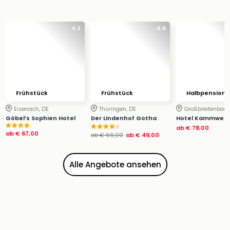
Zoo
&
Safa
4.2
4.4
Erle
Zoo
Han
Sere
Park
Frühstück
Frühstück
Halbpension
Allw
Müns
Eisenach, DE
Thüringen, DE
Großbreitenbach
Zoo
Göbel’s Sophien Hotel
Der Lindenhof Gotha
Hotel Kammweg
s
ab
€ 78,00
Leip
ab
€ 67,00
ab
€ 66,00
ab
€ 49,00
Safa
Beek
Ber
Alle Angebote ansehen
ZOO
Erle
Gels
Welt
Wal