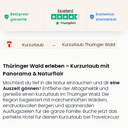
Deu
Excellent
Futu
Bestpreis­
Kostenlos
Bela
garantie
stornierbar
Trustpilot
alle
Ang
Wass
Trop
...
Kurzurlaub Thüringer Wald
Kurzurlaub
Isla
The
Erdi
Thüringer Wald erleben – Kurzurlaub mit
Rula
Panorama & Naturflair
Bad
Sch
Möchtest du tief in die Natur eintauchen und dir
eine
aqu
Auszeit gönnen
? Entfliehe der Alltagshektik und
The
genieße einen Kurzurlaub im Thüringer Wald. Die
Region begeistert mit märchenhaften Wäldern,
&
eindrucksvollen Bergen und spannenden
Bad
Ausflugszielen für die ganze Familie. Buche jetzt das
Sins
perfekte Hotel für deinen Kurzurlaub bei Travelcircus!
alle
Ang