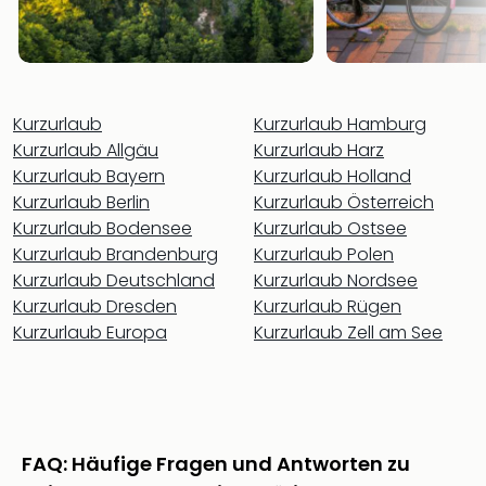
Sho
Nac
Kate
Musi
Starl
Kurzurlaub
Kurzurlaub Hamburg
Expr
Kurzurlaub Allgäu
Kurzurlaub Harz
Moul
Kurzurlaub Bayern
Kurzurlaub Holland
Rou
Das
Kurzurlaub Berlin
Kurzurlaub Österreich
Musi
Kurzurlaub Bodensee
Kurzurlaub Ostsee
Köni
Kurzurlaub Brandenburg
Kurzurlaub Polen
der
Kurzurlaub Deutschland
Kurzurlaub Nordsee
Löw
Kurzurlaub Dresden
Kurzurlaub Rügen
Die
Kurzurlaub Europa
Kurzurlaub Zell am See
Eisk
Tarz
MJ
–
Das
FAQ: Häufige Fragen und Antworten zu
Mich