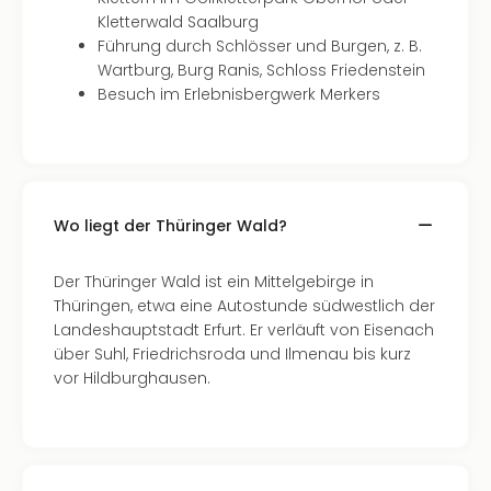
Neu
Kletterwald Saalburg
Fest
Führung durch Schlösser und Burgen, z. B.
Bad
Wartburg, Burg Ranis, Schloss Friedenstein
Bad
Besuch im Erlebnisbergwerk Merkers
Veg
Rou
Qua
Com
Club
Pret
Wo liegt der Thüringer Wald?
Wo
alle
Der Thüringer Wald ist ein Mittelgebirge in
Ang
Thüringen, etwa eine Autostunde südwestlich der
TV
Landeshauptstadt Erfurt. Er verläuft von Eisenach
Sho
über Suhl, Friedrichsroda und Ilmenau bis kurz
ZDF
vor Hildburghausen.
Fern
in
Main
Stef