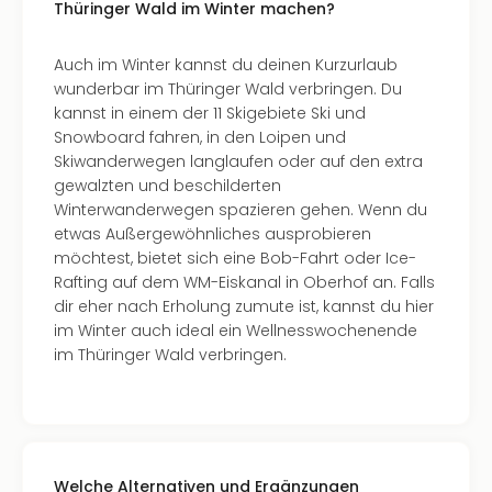
Thüringer Wald im Winter machen?
Ang
Nac
Dest
Auch im Winter kannst du deinen Kurzurlaub
Musi
wunderbar im Thüringer Wald verbringen. Du
Berli
kannst in einem der 11 Skigebiete Ski und
Ham
Snowboard fahren, in den Loipen und
NRW
Skiwanderwegen langlaufen oder auf den extra
Stut
gewalzten und beschilderten
Köln
Winterwanderwegen spazieren gehen. Wenn du
Wie
etwas Außergewöhnliches ausprobieren
alle
möchtest, bietet sich eine Bob-Fahrt oder Ice-
Ang
Rafting auf dem WM-Eiskanal in Oberhof an. Falls
Kultu
dir eher nach Erholung zumute ist, kannst du hier
&
im Winter auch ideal ein Wellnesswochenende
Spor
im Thüringer Wald verbringen.
Nac
Kate
Mus
Tec
Sins
Welche Alternativen und Ergänzungen