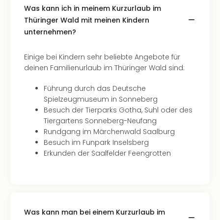
Raa
Was kann ich in meinem Kurzurlaub im
Sho
Thüringer Wald mit meinen Kindern
Stef
und
unternehmen?
Bully
geg
Einige bei Kindern sehr beliebte Angebote für
irge
deinen Familienurlaub im Thüringer Wald sind:
Schn
alle
Führung durch das Deutsche
Ang
Spielzeugmuseum in Sonneberg
Fest
Besuch der Tierparks Gotha, Suhl oder des
Dom
Tiergartens Sonneberg-Neufang
Fest
Rundgang im Märchenwald Saalburg
Stör
Besuch im Funpark Inselsberg
Fest
Erkunden der Saalfelder Feengrotten
Mus
Fuld
Are
di
Ver
Was kann man bei einem Kurzurlaub im
alle