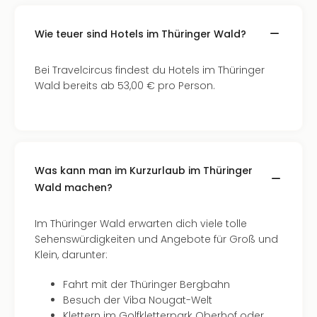
Tan
der
Wie teuer sind Hotels im Thüringer Wald?
Vam
alle
Bei Travelcircus findest du Hotels im Thüringer
Ang
Wald bereits ab 53,00 € pro Person.
Sho
&
Thea
ABB
Voy
in
Was kann man im Kurzurlaub im Thüringer
Lon
Wald machen?
Harr
Pott
Im Thüringer Wald erwarten dich viele tolle
Thea
Sehenswürdigkeiten und Angebote für Groß und
Lon
Klein, darunter:
Frie
Pala
Fahrt mit der Thüringer Bergbahn
Berli
Besuch der Viba Nougat-Welt
Fest
Klettern im Golfkletterpark Oberhof oder