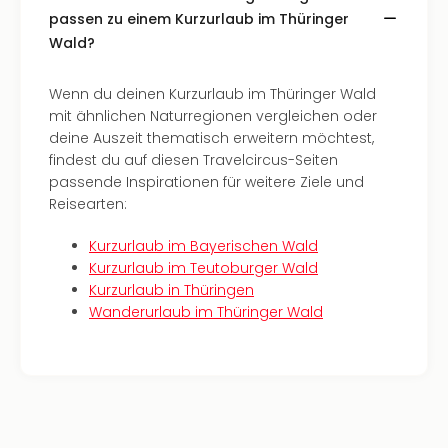
Mer
passen zu einem Kurzurlaub im Thüringer
Ben
Wald?
Mus
Stut
Pors
Wenn du deinen Kurzurlaub im Thüringer Wald
Mus
mit ähnlichen Naturregionen vergleichen oder
Auto
deine Auszeit thematisch erweitern möchtest,
Wolf
findest du auf diesen Travelcircus-Seiten
BM
passende Inspirationen für weitere Ziele und
Mus
Reisearten:
in
Kurzurlaub im Bayerischen Wald
Mün
Kurzurlaub im Teutoburger Wald
Barb
Kurzurlaub in Thüringen
Mus
Wanderurlaub im Thüringer Wald
alle
Ang
Auss
Ga
Of
Thro
Stud