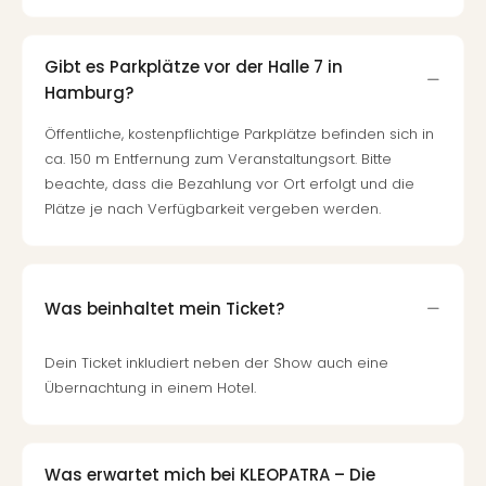
Ang
Nac
Dest
Gibt es Parkplätze vor der Halle 7 in
Musi
Hamburg?
Berli
Ham
Öffentliche, kostenpflichtige Parkplätze befinden sich in
NRW
ca. 150 m Entfernung zum Veranstaltungsort. Bitte
Stut
beachte, dass die Bezahlung vor Ort erfolgt und die
Köln
Plätze je nach Verfügbarkeit vergeben werden.
Wie
alle
Ang
Kultu
Was beinhaltet mein Ticket?
&
Spor
Dein Ticket inkludiert neben der Show auch eine
Nac
Übernachtung in einem Hotel.
Kate
Mus
Tec
Sins
Was erwartet mich bei KLEOPATRA – Die