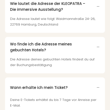
Raa
Wie lautet die Adresse der KLEOPATRA –
Sho
Die immersive Ausstellung?
Stef
und
Die Adresse lautet wie folgt: Waidmannstraße 24-26,
Bully
22769 Hamburg, Deutschland
geg
irge
Schn
alle
Wo finde ich die Adresse meines
Ang
gebuchten Hotels?
Fest
Dom
Die Adresse deines gebuchten Hotels findest du auf
Fest
der Buchungsbestätigung.
Stör
Fest
Mus
Fuld
Wann erhalte ich mein Ticket?
Are
di
Deine E-Tickets erhältst du bis 7 Tage vor Anreise per
Ver
E-Mail.
alle