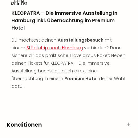
Jac
Musi
KLEOPATRA – Die immersive Ausstellung in
Der
Hamburg inkl. Übernachtung im Premium
Teuf
Hotel
träg
Pra
Du möchtest deinen
Ausstellungsbesuch
mit
Die
einem
Städtetrip nach Hamburg
verbinden? Dann
Sch
und
sichere dir das praktische Travelcircus Paket: Neben
das
deinen Tickets für KLEOPATRA – Die immersive
Biest
Ausstellung buchst du auch direkt eine
Wie
Übernachtung in einem
Premium Hotel
deiner Wahl
Mari
dazu.
Ther
Sta
Ente
Das
Pha
der
Konditionen
Ope
Köln