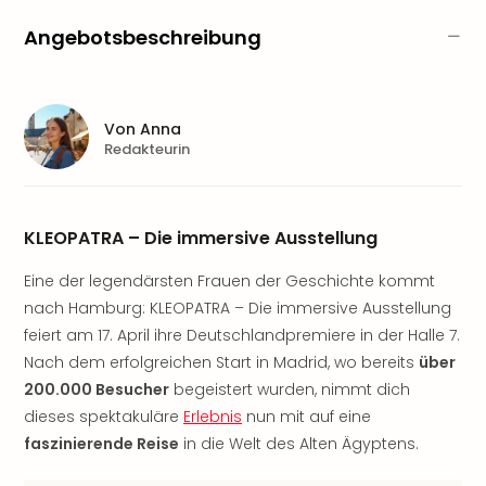
Nau
Aqu
Angebotsbeschreibung
Zool
Gar
Berli
alle
Von
Anna
Ang
Redakteurin
noc
meh
Frei
KLEOPATRA – Die immersive Ausstellung
Hau
Feri
Eine der legendärsten Frauen der Geschichte kommt
Feri
nach Hamburg: KLEOPATRA – Die immersive Ausstellung
Nac
feiert am 17. April ihre Deutschlandpremiere in der Halle 7.
Dest
Frei
Nach dem erfolgreichen Start in Madrid, wo bereits
über
Eur
200.000 Besucher
begeistert wurden, nimmt dich
Frei
dieses spektakuläre
Erlebnis
nun mit auf eine
Deu
faszinierende Reise
in die Welt des Alten Ägyptens.
Freiz
Nied