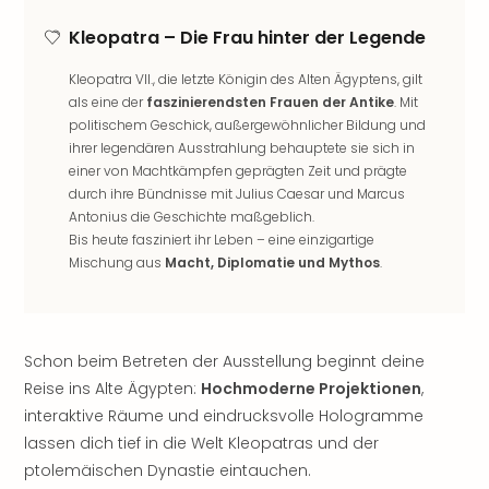
Freiz
Kleopatra – Die Frau hinter der Legende
Öste
Freiz
Kleopatra VII., die letzte Königin des Alten Ägyptens, gilt
Fran
als eine der
faszinierendsten Frauen der Antike
. Mit
alle
politischem Geschick, außergewöhnlicher Bildung und
Ang
ihrer legendären Ausstrahlung behauptete sie sich in
Frei
einer von Machtkämpfen geprägten Zeit und prägte
Deu
durch ihre Bündnisse mit Julius Caesar und Marcus
Freiz
Antonius die Geschichte maßgeblich.
Baye
Bis heute fasziniert ihr Leben – eine einzigartige
Freiz
Mischung aus
Macht, Diplomatie und Mythos
.
Hes
Freiz
Nied
Freiz
Schon beim Betreten der Ausstellung beginnt deine
NRW
Reise ins Alte Ägypten:
Hochmoderne Projektionen
,
alle
interaktive Räume und eindrucksvolle Hologramme
Ang
lassen dich tief in die Welt Kleopatras und der
Musi
ptolemäischen Dynastie eintauchen.
&