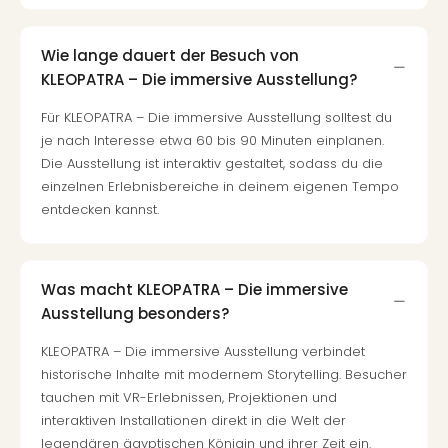
Tour
Swar
Wie lange dauert der Besuch von
Krist
KLEOPATRA – Die immersive Ausstellung?
Mini
Wun
Für KLEOPATRA – Die immersive Ausstellung solltest du
Ham
je nach Interesse etwa 60 bis 90 Minuten einplanen.
War
Die Ausstellung ist interaktiv gestaltet, sodass du die
Bros.
einzelnen Erlebnisbereiche in deinem eigenen Tempo
Stud
entdecken kannst.
Tour
Lon
–
The
Was macht KLEOPATRA – Die immersive
Mak
Ausstellung besonders?
of
Harr
KLEOPATRA – Die immersive Ausstellung verbindet
Pott
historische Inhalte mit modernem Storytelling. Besucher
Tita
tauchen mit VR-Erlebnissen, Projektionen und
–
interaktiven Installationen direkt in die Welt der
die
legendären ägyptischen Königin und ihrer Zeit ein.