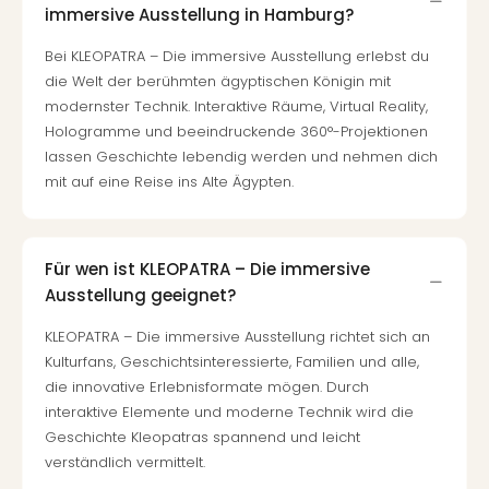
Mer
immersive Ausstellung in Hamburg?
Ben
Mus
Bei KLEOPATRA – Die immersive Ausstellung erlebst du
Stut
die Welt der berühmten ägyptischen Königin mit
Pors
modernster Technik. Interaktive Räume, Virtual Reality,
Mus
Hologramme und beeindruckende 360°-Projektionen
Auto
lassen Geschichte lebendig werden und nehmen dich
Wolf
mit auf eine Reise ins Alte Ägypten.
BM
Mus
in
Für wen ist KLEOPATRA – Die immersive
Mün
Barb
Ausstellung geeignet?
Mus
KLEOPATRA – Die immersive Ausstellung richtet sich an
alle
Kulturfans, Geschichtsinteressierte, Familien und alle,
Ang
die innovative Erlebnisformate mögen. Durch
Auss
interaktive Elemente und moderne Technik wird die
Ga
Geschichte Kleopatras spannend und leicht
Of
Thro
verständlich vermittelt.
Stud