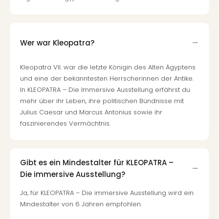
Auss
Form
1
Die
Wer war Kleopatra?
Auss
alle
Kleopatra VII. war die letzte Königin des Alten Ägyptens
Ang
und eine der bekanntesten Herrscherinnen der Antike.
Spor
In KLEOPATRA – Die Immersive Ausstellung erfährst du
Skiu
mehr über ihr Leben, ihre politischen Bündnisse mit
in
Julius Caesar und Marcus Antonius sowie ihr
Deu
faszinierendes Vermächtnis.
Skiu
in
Öste
Form
Gibt es ein Mindestalter für KLEOPATRA –
1
Die immersive Ausstellung?
Reis
Konz
Ja, für KLEOPATRA – Die immersive Ausstellung wird ein
Nac
Mindestalter von 6 Jahren empfohlen.
Kate