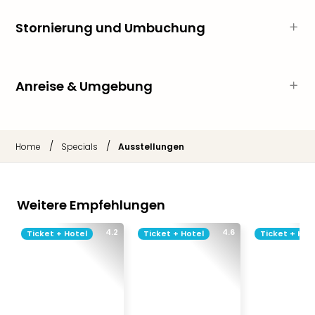
Tan
Stornierung und Umbuchung
der
Vam
alle
Ang
Anreise & Umgebung
Sho
&
Thea
ABB
/
/
Home
Specials
Ausstellungen
Voy
in
Lon
Harr
Weitere Empfehlungen
Pott
Thea
4.2
4.6
Ticket + Hotel
Ticket + Hotel
Ticket + Hot
Lon
Frie
Pala
Berli
Fest