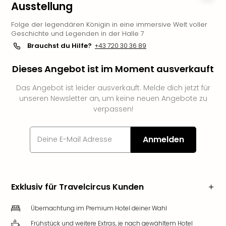
Ausstellung
Deu
Futu
Folge der legendären Königin in eine immersive Welt voller
Bela
Geschichte und Legenden in der Halle 7
alle
Brauchst du Hilfe?
+43 720 30 36 89
Ang
Wass
Dieses Angebot ist im Moment ausverkauft
Trop
Isla
Das Angebot ist leider ausverkauft. Melde dich jetzt für
unseren Newsletter an, um keine neuen Angebote zu
The
verpassen!
Erdi
Rula
Bad
Anmelden
Sch
aqu
The
&
Exklusiv für Travelcircus Kunden
Bad
Sins
Übernachtung im Premium Hotel deiner Wahl
alle
Ang
Frühstück und weitere Extras, je nach gewähltem Hotel