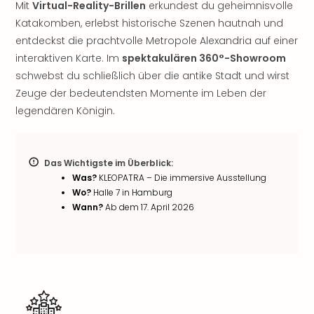
Mit
Virtual-Reality-Brillen
erkundest du geheimnisvolle
Sho
Nac
Katakomben, erlebst historische Szenen hautnah und
Kate
entdeckst die prachtvolle Metropole Alexandria auf einer
Musi
interaktiven Karte. Im
spektakulären 360°-Showroom
Starl
schwebst du schließlich über die antike Stadt und wirst
Expr
Zeuge der bedeutendsten Momente im Leben der
Moul
legendären Königin.
Rou
Das
Musi
Köni
Das Wichtigste im Überblick:
der
Was?
KLEOPATRA – Die immersive Ausstellung
Löw
Wo?
Halle 7 in Hamburg
Die
Wann?
Ab dem 17. April 2026
Eisk
Tarz
MJ
–
Das
Mich