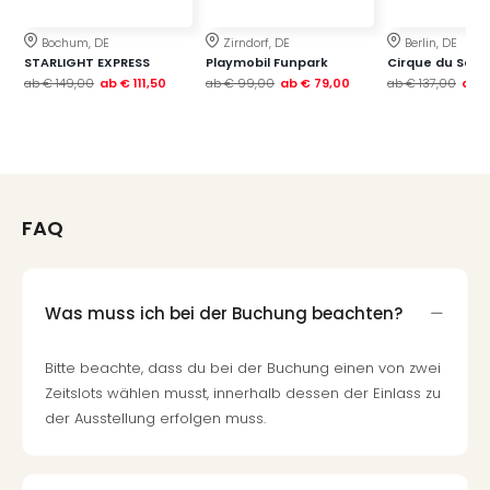
Neu
Fest
Bochum, DE
Zirndorf, DE
Berlin, DE
Bad
STARLIGHT EXPRESS
Playmobil Funpark
Cirque du Soleil
Bad
ab
€ 149,00
ab
€ 111,50
ab
€ 99,00
ab
€ 79,00
ab
€ 137,00
ab
€
Veg
Rou
Qua
Com
Club
Pret
FAQ
Wo
alle
Ang
Was muss ich bei der Buchung beachten?
TV
Sho
Bitte beachte, dass du bei der Buchung einen von zwei
ZDF
Fern
Zeitslots wählen musst, innerhalb dessen der Einlass zu
in
der Ausstellung erfolgen muss.
Main
Stef