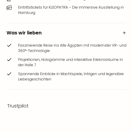
Zoo
Eintrittstickets für KLEOPATRA – Die immersive Ausstellung in
&
Hamburg
Safa
Erle
Zoo
Was wir lieben
Han
Sere
Faszinierende Reise ins Alte Ägypten mit modernster VR- und
Park
360°-Technologie
Allw
Projektionen, Hologramme und interaktive Erlebnisräume in
Müns
der Halle 7
Zoo
Spannende Einblicke in Machtspiele, Intrigen und legendäre
Leip
Liebesgeschichten
Safa
Beek
Ber
ZOO
Trustpilot
Erle
Gels
Welt
Wal