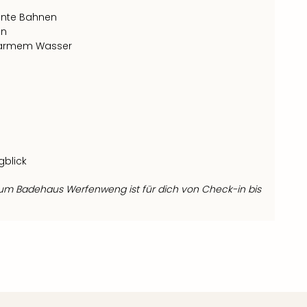
nnte Bahnen
en
warmem Wasser
gblick
m Badehaus Werfenweng ist für dich von Check-in bis