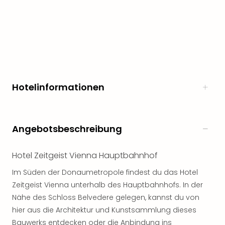
Freiz
Öste
Freiz
Fran
alle
Ang
Frei
Hotelinformationen
Deu
Freiz
Baye
Freiz
Angebotsbeschreibung
Hes
Freiz
Nied
Hotel Zeitgeist Vienna Hauptbahnhof
Freiz
Im Süden der Donaumetropole findest du das Hotel
NRW
Zeitgeist Vienna unterhalb des Hauptbahnhofs. In der
alle
Ang
Nähe des Schloss Belvedere gelegen, kannst du von
Musi
hier aus die Architektur und Kunstsammlung dieses
&
Bauwerks entdecken oder die Anbindung ins