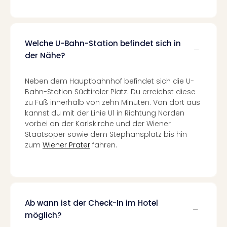
Ang
Nac
Dest
Musi
Welche U-Bahn-Station befindet sich in
Berli
der Nähe?
Ham
NRW
Neben dem Hauptbahnhof befindet sich die U-
Stut
Bahn-Station Südtiroler Platz. Du erreichst diese
Köln
zu Fuß innerhalb von zehn Minuten. Von dort aus
Wie
kannst du mit der Linie U1 in Richtung Norden
alle
vorbei an der Karlskirche und der Wiener
Ang
Staatsoper sowie dem Stephansplatz bis hin
Kultu
zum
Wiener Prater
fahren.
&
Spor
Nac
Kate
Mus
Ab wann ist der Check-In im Hotel
Tec
möglich?
Sins