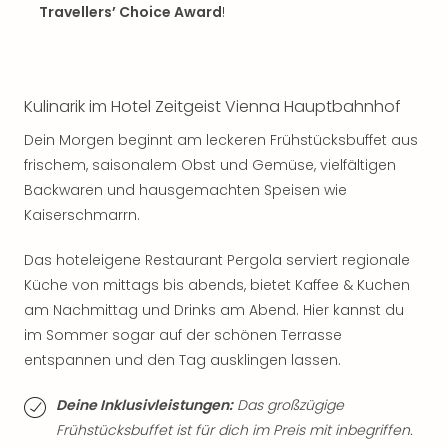
Jac
Travellers’ Choice Award
!
Musi
Der
Teuf
träg
Kulinarik im Hotel Zeitgeist Vienna Hauptbahnhof
Pra
Die
Dein Morgen beginnt am leckeren Frühstücksbuffet aus
Sch
frischem, saisonalem Obst und Gemüse, vielfältigen
und
Backwaren und hausgemachten Speisen wie
das
Kaiserschmarrn.
Biest
Wie
Das hoteleigene Restaurant Pergola serviert regionale
Mari
Küche von mittags bis abends, bietet Kaffee & Kuchen
Ther
Sta
am Nachmittag und Drinks am Abend. Hier kannst du
Ente
im Sommer sogar auf der schönen Terrasse
Das
entspannen und den Tag ausklingen lassen.
Pha
der
Deine Inklusivleistungen:
Das großzügige
Ope
Frühstücksbuffet ist für dich im Preis mit inbegriffen.
Köln