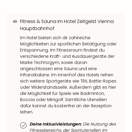
Tan
der
Vam
Fitness & Sauna im Hotel Zeitgeist Vienna
alle
Hauptbahnhof
Ang
Sho
Im Hotel bieten sich dir zahlreiche
&
Möglichkeiten zur sportlichen Betätigung oder
Thea
Entspannung. Im Fitnessraum findest du
verschiedene Kraft- und Ausdauergeräte der
ABB
Marke Technogym, sowie daran
Voy
angeschlossen eine Sauna und eine
in
Infrarotkabine. Im Innenhof des Hotels reihen
Lon
sich weitere Sportgeräte wie TRX, Battle-Ropes
Harr
oder Widerstandsseile. Außerdem gibt es hier
Pott
die Möglichkeit für Spiele wie Badminton,
Thea
Boccia oder Minigolf. Sämtliche Utensilien
Lon
dafür kannst du kostenfrei an der Rezeption
Frie
leihen.
Pala
Berli
Deine Inklusivleistungen:
Die Nutzung des
Fest
Fitnessbereichs, der Sportutensilien im