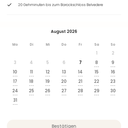
Zoo
20 Gehminuten bis zum Barockschloss Belvedere
&
Safa
Erle
Zoo
August 2026
Han
Sere
Mo
Di
Mi
Do
Fr
Sa
So
Park
1
2
Allw
Müns
3
4
5
6
7
8
9
Zoo
---
---
10
11
12
13
14
15
16
Leip
---
---
---
---
---
---
---
Safa
17
18
19
20
21
22
23
Beek
---
---
---
---
---
---
---
24
25
26
27
28
29
30
Ber
---
---
---
---
---
---
---
ZOO
31
Erle
---
Gels
Welt
Wal
Bestätigen