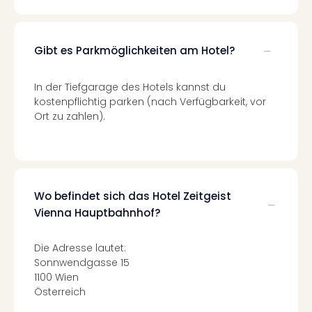
Raa
Sho
Stef
und
Gibt es Parkmöglichkeiten am Hotel?
Bully
geg
In der Tiefgarage des Hotels kannst du
irge
kostenpflichtig parken (nach Verfügbarkeit, vor
Schn
Ort zu zahlen).
alle
Ang
Fest
Dom
Fest
Wo befindet sich das Hotel Zeitgeist
Stör
Vienna Hauptbahnhof?
Fest
Mus
Fuld
Die Adresse lautet:
Are
Sonnwendgasse 15
di
1100 Wien
Ver
Österreich
alle