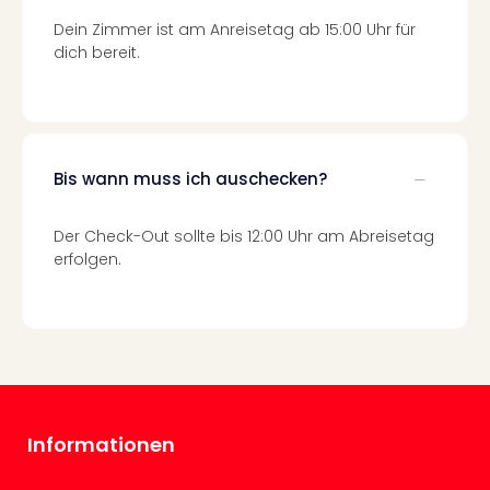
Mer
Dein Zimmer ist am Anreisetag ab 15:00 Uhr für
Ben
dich bereit.
Mus
Stut
Pors
Mus
Auto
Wolf
Bis wann muss ich auschecken?
BM
Mus
Der Check-Out sollte bis 12:00 Uhr am Abreisetag
in
erfolgen.
Mün
Barb
Mus
alle
Ang
Auss
Ga
Of
Informationen
Thro
Stud