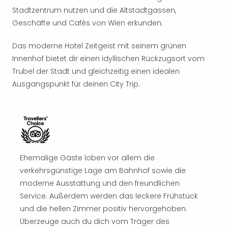
Sho
Stadtzentrum nutzen und die Altstadtgassen,
Nac
Geschäfte und Cafés von Wien erkunden.
Kate
Musi
Das moderne Hotel Zeitgeist mit seinem grünen
Starl
Innenhof bietet dir einen idyllischen Rückzugsort vom
Expr
Trubel der Stadt und gleichzeitig einen idealen
Moul
Rou
Ausgangspunkt für deinen City Trip.
Das
Musi
Köni
der
Löw
Die
Ehemalige Gäste loben vor allem die
Eisk
verkehrsgünstige Lage am Bahnhof sowie die
Tarz
moderne Ausstattung und den freundlichen
MJ
–
Service. Außerdem werden das leckere Frühstück
Das
und die hellen Zimmer positiv hervorgehoben.
Mich
Überzeuge auch du dich vom Träger des