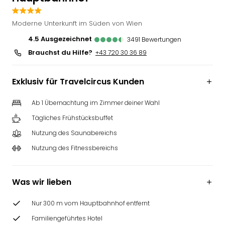
Deu
Futu
Moderne Unterkunft im Süden von Wien
Bela
4.5
ausgezeichnet
3491
Bewertungen
alle
Brauchst du Hilfe?
+43 720 30 36 89
Ang
Wass
Trop
Exklusiv für Travelcircus Kunden
Isla
The
Ab 1 Übernachtung im Zimmer deiner Wahl
Erdi
Tägliches Frühstücksbuffet
Rula
Bad
Nutzung des Saunabereichs
Sch
Nutzung des Fitnessbereichs
aqu
The
&
Was wir lieben
Bad
Sins
Nur 300 m vom Hauptbahnhof entfernt
alle
Familiengeführtes Hotel
Ang