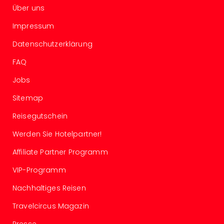
Über uns
Tour
Swar
Impressum
Krist
Mini
Datenschutzerklärung
Wun
FAQ
Ham
War
Jobs
Bros.
Stud
Sitemap
Tour
Reisegutschein
Lon
–
Werden Sie Hotelpartner!
The
Affiliate Partner Programm
Mak
of
VIP-Programm
Harr
Pott
Nachhaltiges Reisen
Tita
Travelcircus Magazin
–
die
Presse