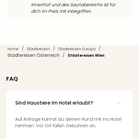
Neu
Innenhof und des Saunabereichs ist für
Fest
dich im Preis mit inbegriffen.
Bad
Bad
Veg
Rou
Qua
/
/
/
Home
Städtereisen
Städtereisen Europa
Com
Städtereisen Österreich
/
Städtereisen Wien
Club
Pret
Wo
alle
FAQ
Ang
TV
Sho
Sind Haustiere im Hotel erlaubt?
ZDF
Fern
in
Auf Anfrage kannst du deinen Hund mit ins Hotel
Main
nehmen. Vor Ort fallen Gebühren an.
Stef