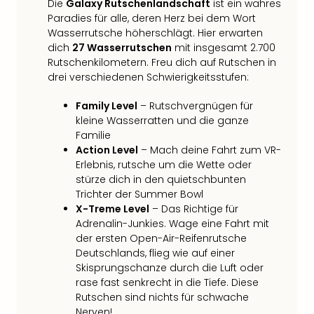
Raa
Die
Galaxy Rutschenlandschaft
ist ein wahres
Sho
Paradies für alle, deren Herz bei dem Wort
Stef
Wasserrutsche höherschlägt. Hier erwarten
und
dich
27 Wasserrutschen
mit insgesamt 2.700
Bully
Rutschenkilometern. Freu dich auf Rutschen in
geg
drei verschiedenen Schwierigkeitsstufen:
irge
Family Level
– Rutschvergnügen für
Schn
kleine Wasserratten und die ganze
alle
Familie
Ang
Action Level
– Mach deine Fahrt zum VR-
Fest
Erlebnis, rutsche um die Wette oder
Dom
stürze dich in den quietschbunten
Fest
Trichter der Summer Bowl
Stör
X-Treme Level
– Das Richtige für
Fest
Adrenalin-Junkies. Wage eine Fahrt mit
Mus
der ersten Open-Air-Reifenrutsche
Fuld
Deutschlands, flieg wie auf einer
Are
Skisprungschanze durch die Luft oder
di
rase fast senkrecht in die Tiefe. Diese
Ver
Rutschen sind nichts für schwache
alle
Nerven!