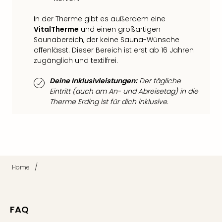
Ang
Nac
In der Therme gibt es außerdem eine
Dest
VitalTherme
und einen großartigen
Musi
Saunabereich, der keine Sauna-Wünsche
Berli
offenlässt. Dieser Bereich ist erst ab 16 Jahren
zugänglich und textilfrei.
Ham
NRW
Deine Inklusivleistungen:
Der tägliche
Stut
Eintritt (auch am An- und Abreisetag) in die
Köln
Therme Erding ist für dich inklusive.
Wie
alle
Ang
Kultu
&
Spor
/
Home
Nac
Kate
Mus
Tec
FAQ
Sins