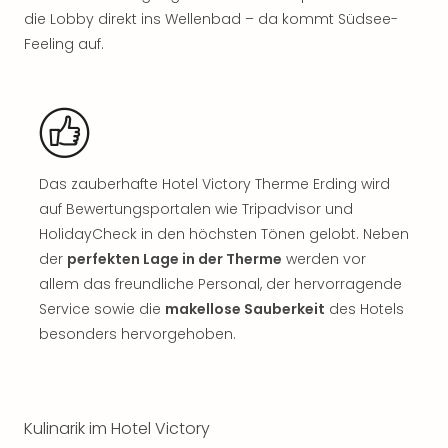
Jac
die Lobby direkt ins Wellenbad – da kommt Südsee-
Musi
Feeling auf.
Der
Teuf
träg
Pra
Die
Sch
und
Das zauberhafte Hotel Victory Therme Erding wird
das
auf Bewertungsportalen wie Tripadvisor und
Biest
HolidayCheck in den höchsten Tönen gelobt. Neben
Wie
der
perfekten Lage in der Therme
werden vor
Mari
allem das freundliche Personal, der hervorragende
Ther
Sta
Service sowie die
makellose Sauberkeit
des Hotels
Ente
besonders hervorgehoben.
Das
Pha
der
Ope
Kulinarik im Hotel Victory
Köln