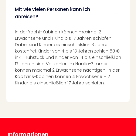
Konz
Karo
Mit wie vielen Personen kann ich
G
anreisen?
Pitbu
Back
In der Yacht-Kabinen können maximal 2
Boy
Erwachsene und 1 Kind bis 17 Jahren schlafen.
Disn
Dabei sind Kinder bis einschließlich 3 Jahre
in
kostenfrei, Kinder von 4 bis 13 Jahren zahlen 50 €
Con
inkl. Frühstück und Kinder von 14 bis einschließlich
Schl
17 Jahren sind Vollzahler. Im Nautic-Zimmer
Sch
können maximal 2 Erwachsene nächtigen. In der
Konz
Kapitäns-Kabinen können 4 Erwachsene + 2
alle
Kinder bis einschließlich 17 Jahre schlafen.
Ang
Fest
Ikar
Festi
Glüc
Insel
M’er
Informationen
Lun