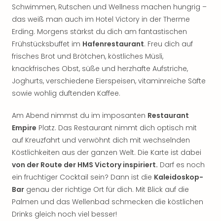
Schwimmen, Rutschen und Wellness machen hungrig –
Tan
der
das weiß man auch im Hotel Victory in der Therme
Vam
Erding. Morgens stärkst du dich am fantastischen
alle
Frühstücksbuffet im
Hafenrestaurant
. Freu dich auf
Ang
frisches Brot und Brötchen, köstliches Müsli,
Sho
knackfrisches Obst, süße und herzhafte Aufstriche,
&
Joghurts, verschiedene Eierspeisen, vitaminreiche Säfte
Thea
sowie wohlig duftenden Kaffee.
ABB
Voy
Am Abend nimmst du im imposanten
Restaurant
in
Lon
Empire
Platz. Das Restaurant nimmt dich optisch mit
Harr
auf Kreuzfahrt und verwöhnt dich mit wechselnden
Pott
Köstlichkeiten aus der ganzen Welt. Die Karte ist dabei
Thea
von der Route der HMS Victory inspiriert.
Darf es noch
Lon
ein fruchtiger Cocktail sein? Dann ist die
Kaleidoskop-
Frie
Bar
genau der richtige Ort für dich. Mit Blick auf die
Pala
Palmen und das Wellenbad schmecken die köstlichen
Berli
Fest
Drinks gleich noch viel besser!