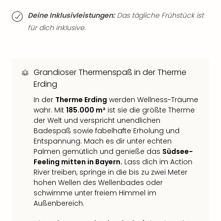
Neu
Fest
Deine Inklusivleistungen:
Das tägliche Frühstück ist
Bad
für dich inklusive.
Bad
Veg
Rou
Qua
Grandioser Thermenspaß in der Therme
Com
Erding
Club
In der
Therme Erding
werden Wellness-Träume
Pret
wahr. Mit
185.000 m²
ist sie die größte Therme
Wo
der Welt und verspricht unendlichen
alle
Badespaß sowie fabelhafte Erholung und
Ang
Entspannung. Mach es dir unter echten
TV
Palmen gemütlich und genieße das
Südsee-
Sho
Feeling mitten in Bayern.
Lass dich im Action
ZDF
River treiben, springe in die bis zu zwei Meter
Fern
hohen Wellen des Wellenbades oder
in
schwimme unter freiem Himmel im
Main
Außenbereich.
Stef