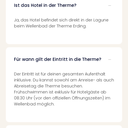
Auss
Ist das Hotel in der Therme?
Form
1
Ja, das Hotel befindet sich direkt in der Lagune
Die
beim Wellenbad der Therme Erding.
Auss
alle
Ang
Spor
Skiu
Für wann gilt der Eintritt in die Therme?
in
Deu
Skiu
Der Eintritt ist für deinen gesamten Aufenthalt
in
inklusive. Du kannst sowohl am Anreise- als auch
Öste
Abreisetag die Therme besuchen.
Form
Frühschwimmen ist exklusiv für Hotelgäste ab
1
08:30 Uhr (vor den offiziellen Öffnungszeiten) im
Reis
Wellenbad möglich.
Konz
Nac
Kate