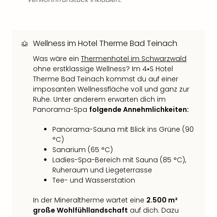
Neu
Fest
Bad
Bad
Wellness im Hotel Therme Bad Teinach
Veg
Rou
Was wäre ein
Thermenhotel im Schwarzwald
Qua
ohne erstklassige Wellness? Im 4⭑S Hotel
Com
Therme Bad Teinach kommst du auf einer
Club
imposanten Wellnessfläche voll und ganz zur
Pret
Ruhe. Unter anderem erwarten dich im
Panorama-Spa
folgende Annehmlichkeiten:
Wo
alle
Panorama-Sauna mit Blick ins Grüne (90
Ang
°C)
TV
Sanarium (65 °C)
Sho
Ladies-Spa-Bereich mit Sauna (85 °C),
ZDF
Ruheraum und Liegeterrasse
Fern
Tee- und Wasserstation
in
Main
In der Mineraltherme wartet eine
2.500 m²
Stef
große Wohlfühllandschaft
auf dich. Dazu