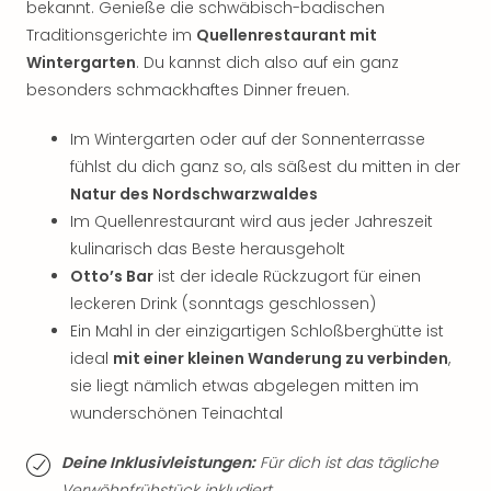
bekannt. Genieße die schwäbisch-badischen
Tan
Traditionsgerichte im
Quellenrestaurant mit
der
Wintergarten
. Du kannst dich also auf ein ganz
Vam
alle
besonders schmackhaftes Dinner freuen.
Ang
Sho
Im Wintergarten oder auf der Sonnenterrasse
&
fühlst du dich ganz so, als säßest du mitten in der
Thea
Natur des Nordschwarzwaldes
ABB
Im Quellenrestaurant wird aus jeder Jahreszeit
Voy
kulinarisch das Beste herausgeholt
in
Otto’s Bar
ist der ideale Rückzugort für einen
Lon
leckeren Drink (sonntags geschlossen)
Harr
Pott
Ein Mahl in der einzigartigen Schloßberghütte ist
Thea
ideal
mit einer kleinen Wanderung zu verbinden
,
Lon
sie liegt nämlich etwas abgelegen mitten im
Frie
wunderschönen Teinachtal
Pala
Berli
Deine Inklusivleistungen:
Für dich ist das tägliche
Fest
Verwöhnfrühstück inkludiert.