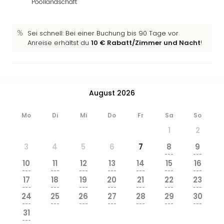
Poollandschaft
Zoo
&
Safa
Sei schnell: Bei einer Buchung bis 90 Tage vor
Erle
Anreise erhältst du
10 € Rabatt/Zimmer und Nacht
!
Zoo
Han
Sere
Park
August 2026
Allw
Müns
Zoo
Mo
Di
Mi
Do
Fr
Sa
So
Leip
1
2
Safa
3
4
5
6
7
8
9
Beek
---
---
Ber
10
11
12
13
14
15
16
ZOO
---
---
---
---
---
---
---
17
18
19
20
21
22
23
Erle
---
---
---
---
---
---
---
Gels
24
25
26
27
28
29
30
Welt
---
---
---
---
---
---
---
31
Wal
---