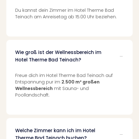
Mer
Ben
Du kannst dein Zimmer im Hotel Therme Bad
Mus
Teinach am Anreisetag ab 15:00 Uhr beziehen.
Stut
Pors
Mus
Auto
Wolf
Wie groß ist der Wellnessbereich im
BM
Hotel Therme Bad Teinach?
Mus
in
Freue dich im Hotel Therme Bad Teinach auf
Mün
Entspannung pur im
2.500 m² großen
Barb
Wellnessbereich
mit Sauna- und
Mus
Poollandschaft.
alle
Ang
Auss
Ga
Of
Welche Zimmer kann ich im Hotel
Thro
Therme Bad Teinach buchen?
Stud