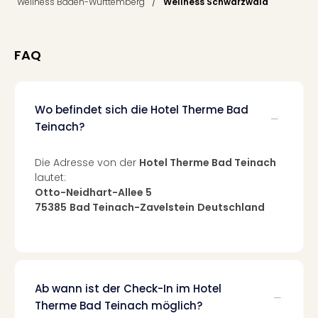
/
Wellness Baden-Württemberg
Wellness Schwarzwald
Ang
Nac
Dest
FAQ
Musi
Berli
Ham
NRW
Wo befindet sich die Hotel Therme Bad
Stut
Teinach?
Köln
Wie
Die Adresse von der
Hotel Therme Bad Teinach
alle
lautet:
Ang
Otto-Neidhart-Allee 5
Kultu
75385
Bad Teinach-Zavelstein
Deutschland
&
Spor
Nac
Kate
Mus
Ab wann ist der Check-In im Hotel
Tec
Therme Bad Teinach möglich?
Sins