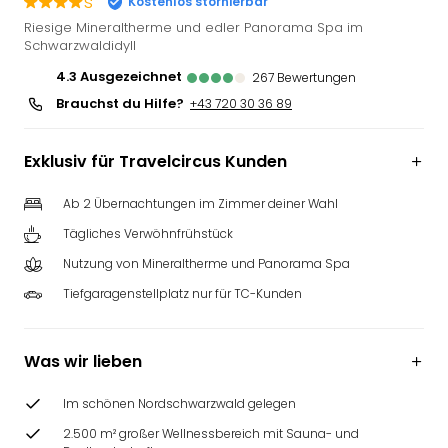
s
Kostenlos stornierbar
Deu
Riesige Mineraltherme und edler Panorama Spa im
Futu
Schwarzwaldidyll
Bela
4.3
ausgezeichnet
267
Bewertungen
alle
Brauchst du Hilfe?
+43 720 30 36 89
Ang
Wass
Trop
Exklusiv für Travelcircus Kunden
Isla
The
Ab 2 Übernachtungen im Zimmer deiner Wahl
Erdi
Tägliches Verwöhnfrühstück
Rula
Bad
Nutzung von Mineraltherme und Panorama Spa
Sch
Tiefgaragenstellplatz nur für TC-Kunden
aqu
The
&
Was wir lieben
Bad
Sins
Im schönen Nordschwarzwald gelegen
alle
2.500 m² großer Wellnessbereich mit Sauna- und
Ang