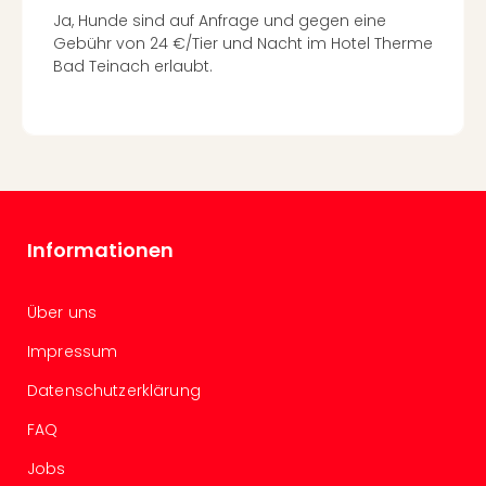
Auss
Ja, Hunde sind auf Anfrage und gegen eine
Form
Gebühr von 24 €/Tier und Nacht im Hotel Therme
1
Bad Teinach erlaubt.
Die
Auss
alle
Ang
Spor
Skiu
in
Informationen
Deu
Skiu
in
Über uns
Öste
Form
Impressum
1
Datenschutzerklärung
Reis
Konz
FAQ
Nac
Kate
Jobs