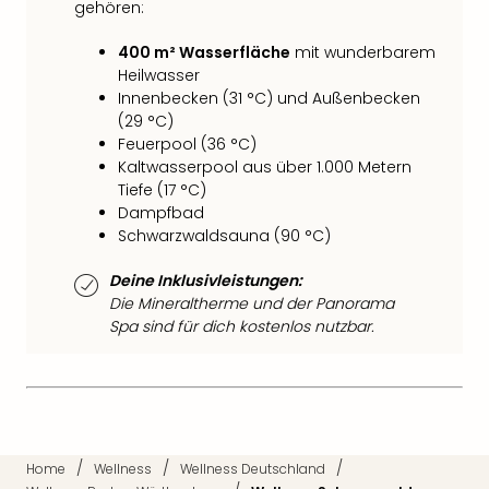
Raa
gehören:
Sho
Stef
400 m² Wasserfläche
mit wunderbarem
und
Heilwasser
Bully
Innenbecken (31 °C) und Außenbecken
geg
(29 °C)
irge
Feuerpool (36 °C)
Schn
Kaltwasserpool aus über 1.000 Metern
Tiefe (17 °C)
alle
Dampfbad
Ang
Schwarzwaldsauna (90 °C)
Fest
Dom
Deine Inklusivleistungen:
Fest
Die Mineraltherme und der Panorama
Stör
Spa sind für dich kostenlos nutzbar.
Fest
Mus
Fuld
Are
di
Ver
/
/
/
Home
Wellness
Wellness Deutschland
alle