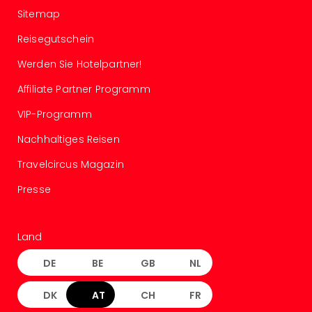
Konz
Sitemap
Karo
G
Reisegutschein
Pitbu
Back
Werden Sie Hotelpartner!
Boy
Affiliate Partner Programm
Disn
in
VIP-Programm
Con
Nachhaltiges Reisen
Schl
Sch
Travelcircus Magazin
Konz
alle
Presse
Ang
Fest
Ikar
Land
Festi
Glüc
DE
BE
GB
NL
Insel
M’er
DK
AT
CH
FR
Lun