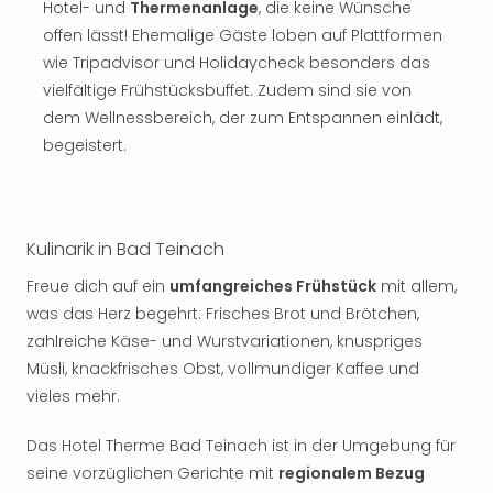
Jac
Hotel- und
Thermenanlage
, die keine Wünsche
Musi
offen lässt! Ehemalige Gäste loben auf Plattformen
Der
wie Tripadvisor und Holidaycheck besonders das
Teuf
vielfältige Frühstücksbuffet. Zudem sind sie von
träg
dem Wellnessbereich, der zum Entspannen einlädt,
Pra
begeistert.
Die
Sch
und
das
Biest
Kulinarik in Bad Teinach
Wie
Freue dich auf ein
umfangreiches Frühstück
mit allem,
Mari
was das Herz begehrt: Frisches Brot und Brötchen,
Ther
Sta
zahlreiche Käse- und Wurstvariationen, knuspriges
Ente
Müsli, knackfrisches Obst, vollmundiger Kaffee und
Das
vieles mehr.
Pha
der
Das Hotel Therme Bad Teinach ist in der Umgebung für
Ope
seine vorzüglichen Gerichte mit
regionalem Bezug
Köln