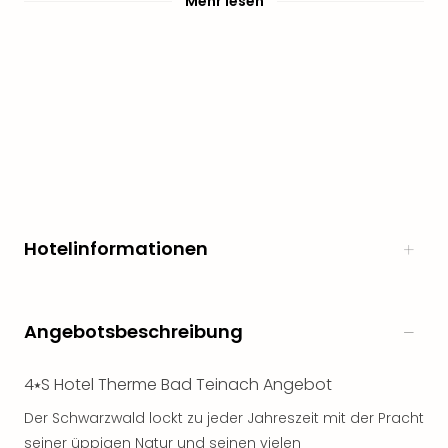
Mehr lesen
Freiz
Öste
Freiz
Fran
alle
Ang
Frei
Deu
Freiz
Baye
Freiz
Hotelinformationen
Hes
Freiz
Nied
Freiz
Angebotsbeschreibung
NRW
alle
4⭑S Hotel Therme Bad Teinach Angebot
Ang
Musi
Der Schwarzwald lockt zu jeder Jahreszeit mit der Pracht
&
seiner üppigen Natur und seinen vielen