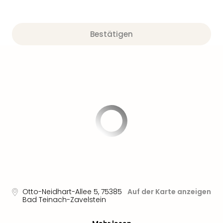
Nau
Aqu
Zool
Bestätigen
Gar
Berli
alle
Ang
noc
meh
Frei
Hau
Feri
Feri
Nac
Dest
Frei
Eur
Frei
Otto-Neidhart-Allee 5
,
75385
Auf der Karte anzeigen
Deu
Bad Teinach-Zavelstein
Freiz
Nied