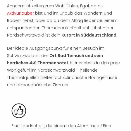
Sho
Annehmlichkeiten zum Wohlfühlen. Egal, ob du
Nac
Aktivurlauber
bist und im Urlaub das Wandern und
Kate
Radeln liebst, oder ob du dem Alltag lieber bei einem
Musi
entspannenden Thermenaufenthalt entfliehst – der
Starl
Expr
Nordschwarzwald ist dein
Kurort in Süddeutschland.
Moul
Rou
Der ideale Ausgangspunkt für einen Besuch im
Das
Schwarzwald ist der
Ort Bad Teinach und sein
Musi
herrliches 4⭑S Thermenhotel
. Hier erlebst du das pure
Köni
Wohlgefühl im Nordschwarzwald – heilende
der
Thermalquellen treffen auf kulinarische Hochgenüsse
Löw
und atmosphärische Zimmer.
Die
Eisk
Tarz
MJ
–
Das
Mich
Eine Landschaft, die einem den Atem raubt! Eine