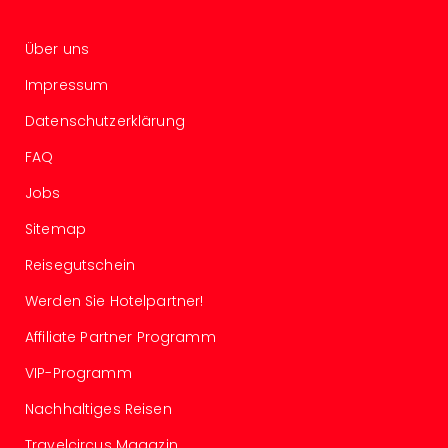
Konz
Karo
G
Über uns
Pitbu
Impressum
Back
Boy
Datenschutzerklärung
Disn
in
FAQ
Con
Jobs
Schl
Sch
Sitemap
Konz
Reisegutschein
alle
Ang
Werden Sie Hotelpartner!
Fest
Ikar
Affiliate Partner Programm
Festi
VIP-Programm
Glüc
Insel
Nachhaltiges Reisen
M’er
Lun
Travelcircus Magazin