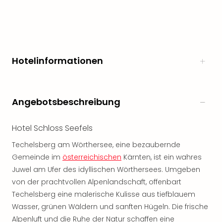
Freiz
Öste
Freiz
Fran
alle
Hotelinformationen
Ang
Frei
Deu
Freiz
Angebotsbeschreibung
Baye
Freiz
Hotel Schloss Seefels
Hes
Freiz
Techelsberg am Wörthersee, eine bezaubernde
Nied
Gemeinde im
österreichischen
Kärnten, ist ein wahres
Freiz
Juwel am Ufer des idyllischen Wörthersees. Umgeben
NRW
von der prachtvollen Alpenlandschaft, offenbart
alle
Ang
Techelsberg eine malerische Kulisse aus tiefblauem
Musi
Wasser, grünen Wäldern und sanften Hügeln. Die frische
&
Alpenluft und die Ruhe der Natur schaffen eine