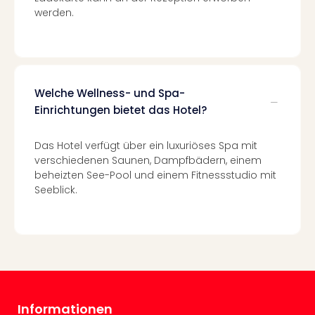
Auss
werden.
Form
1
Die
Auss
alle
Welche Wellness- und Spa-
Ang
Einrichtungen bietet das Hotel?
Spor
Skiu
Das Hotel verfügt über ein luxuriöses Spa mit
in
verschiedenen Saunen, Dampfbädern, einem
Deu
beheizten See-Pool und einem Fitnessstudio mit
Skiu
Seeblick.
in
Öste
Form
1
Reis
Konz
Nac
Kate
Informationen