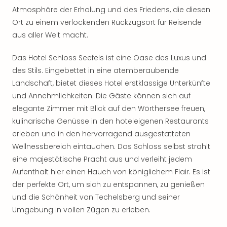
Sho
Atmosphäre der Erholung und des Friedens, die diesen
Nac
Ort zu einem verlockenden Rückzugsort für Reisende
Kate
aus aller Welt macht.
Musi
Starl
Das Hotel Schloss Seefels ist eine Oase des Luxus und
Expr
des Stils. Eingebettet in eine atemberaubende
Moul
Rou
Landschaft, bietet dieses Hotel erstklassige Unterkünfte
Das
und Annehmlichkeiten. Die Gäste können sich auf
Musi
elegante Zimmer mit Blick auf den Wörthersee freuen,
Köni
kulinarische Genüsse in den hoteleigenen Restaurants
der
erleben und in den hervorragend ausgestatteten
Löw
Wellnessbereich eintauchen. Das Schloss selbst strahlt
Die
eine majestätische Pracht aus und verleiht jedem
Eisk
Tarz
Aufenthalt hier einen Hauch von königlichem Flair. Es ist
MJ
der perfekte Ort, um sich zu entspannen, zu genießen
–
und die Schönheit von Techelsberg und seiner
Das
Umgebung in vollen Zügen zu erleben.
Mich