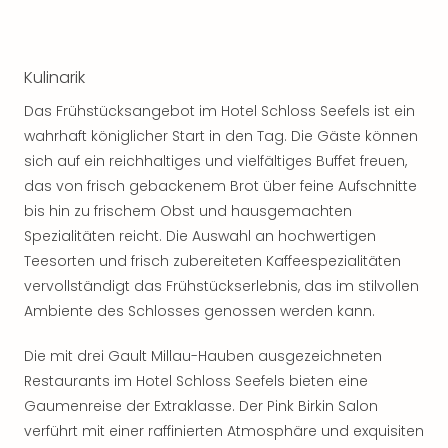
Tan
der
Vam
Kulinarik
alle
Ang
Das Frühstücksangebot im Hotel Schloss Seefels ist ein
Sho
wahrhaft königlicher Start in den Tag. Die Gäste können
&
sich auf ein reichhaltiges und vielfältiges Buffet freuen,
Thea
das von frisch gebackenem Brot über feine Aufschnitte
ABB
bis hin zu frischem Obst und hausgemachten
Voy
in
Spezialitäten reicht. Die Auswahl an hochwertigen
Lon
Teesorten und frisch zubereiteten Kaffeespezialitäten
Harr
vervollständigt das Frühstückserlebnis, das im stilvollen
Pott
Ambiente des Schlosses genossen werden kann.
Thea
Lon
Die mit drei Gault Millau-Hauben ausgezeichneten
Frie
Restaurants im Hotel Schloss Seefels bieten eine
Pala
Gaumenreise der Extraklasse. Der Pink Birkin Salon
Berli
verführt mit einer raffinierten Atmosphäre und exquisiten
Fest