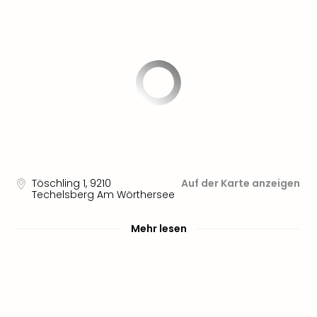
Nau
Aqu
Zool
Gar
Berli
alle
Ang
noc
meh
Frei
Hau
Feri
Töschling 1
,
9210
Auf der Karte anzeigen
Feri
Techelsberg Am Wörthersee
Nac
Dest
Mehr lesen
Frei
Eur
Frei
Deu
Freiz
Nied