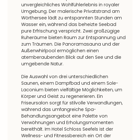
Raa
unvergleichliches Wohlfühlerlebnis in royaler
Sho
Umgebung. Der malerische Privatstrand am
Stef
Wörthersee lädt zu entspannten Stunden am
und
Wasser ein, während das beheizte Seebad
Bully
pure Erfrischung verspricht. Zwei großzügige
geg
Ruheräume bieten Raum zur Entspannung und
irge
zum Träumen. Die Panoramasauna und der
Schn
Außenwhirlpool ermöglichen einen
alle
atemberaubenden Blick auf den See und die
Ang
umgebende Natur.
Fest
Dom
Die Auswahl von drei unterschiedlichen
Fest
Saunen, einem Dampfbad und einem Sole-
Stör
Laconium bieten vielfältige Möglichkeiten, um
Fest
Körper und Geist zu regenerieren. Ein
Mus
Friseursalon sorgt für stilvolle Verwandlungen,
während das umfangreiche Spa-
Fuld
Behandlungsangebot eine Palette von
Are
Verwöhnungen und Erholungsmomenten
di
bereithält. Im Hotel Schloss Seefels ist der
Ver
Wellness- und Fitnessbereich ein Ort der
alle