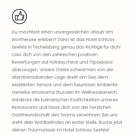
Jac
Musi
Der
Teuf
träg
Du möchtest einen unvergesslichen Urlaub am
Pra
Wörthersee erleben? Dann ist das Hotel Schloss
Die
Sch
Seefels in Techelsberg genau das Richtige für dich!
und
Lass dich von den zahlreichen positiven
das
Bewertungen auf Holidaycheck und Tripadvisor
Biest
überzeugen. Unsere Gäste schwärmen von der
Wie
atemberaubenden Lage direkt am See, dem
Mari
exzellenten Service und dem luxuriösen Ambiente.
Ther
Genieße erholsame Stunden im Wellnessbereich,
Sta
Ente
entdecke die kulinarischen Köstlichkeiten unseres
Das
Restaurants und lasse dich von der herzlichen
Pha
Gastfreundschaft des Teams verwöhnen. Bei uns
der
steht dein Wohlbefinden an erster Stelle. Buche jetzt
Ope
deinen Traumurlaub im Hotel Schloss Seefels!
Köln