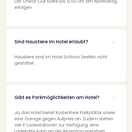
Der Check-Out sollte bis 12:00 Uhr am Abreisetag
Tour
erfolgen.
Swar
Krist
Mini
Wun
Ham
Sind Haustiere im Hotel erlaubt?
War
Bros.
Haustiere sind im Hotel Schloss Seefels nicht
Stud
gestattet.
Tour
Lon
–
The
Mak
of
Gibt es Parkmöglichkeiten am Hotel?
Harr
Pott
Ja, das Hotel bietet kostenfreie Parkplätze sowie
Tita
eine Garage gegen Aufpreis an. Zudem stehen
–
vier E-Ladestationen zur Verfügung; eine
die
Ladekarte kann an der Rezeption erworben