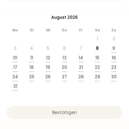
Zoo
&
Safa
August 2026
Erle
Zoo
Mo
Di
Mi
Do
Fr
Sa
So
Han
1
2
Sere
Park
3
4
5
6
7
8
9
---
Allw
10
11
12
13
14
15
16
Müns
---
---
---
---
---
---
---
Zoo
17
18
19
20
21
22
23
---
---
---
---
---
---
---
Leip
24
25
26
27
28
29
30
Safa
---
---
---
---
---
---
---
Beek
31
---
Ber
ZOO
Erle
Gels
Bestätigen
Welt
Wal