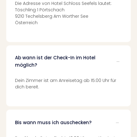
Mer
Die Adresse von Hotel Schloss Seefels lautet:
Ben
Töschling 1 Pörtschach
Mus
9210 Techelsberg Am Worther See
Stut
Österreich
Pors
Mus
Auto
Wolf
BM
Ab wann ist der Check-In im Hotel
Mus
möglich?
in
Mün
Dein Zimmer ist am Anreisetag ab 15:00 Uhr für
Barb
dich bereit.
Mus
alle
Ang
Auss
Ga
Bis wann muss ich auschecken?
Of
Thro
Stud