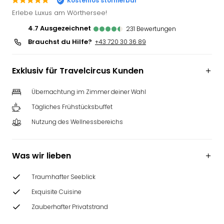
Kostenlos stornierbar
Deu
Erlebe Luxus am Wörthersee!
Futu
4.7
ausgezeichnet
231
Bewertungen
Bela
Brauchst du Hilfe?
alle
+43 720 30 36 89
Ang
Wass
Exklusiv für Travelcircus Kunden
Trop
Isla
Übernachtung im Zimmer deiner Wahl
The
Tägliches Frühstücksbuffet
Erdi
Rula
Nutzung des Wellnessbereichs
Bad
Sch
aqu
Was wir lieben
The
&
Traumhafter Seeblick
Bad
Exquisite Cuisine
Sins
alle
Zauberhafter Privatstrand
Ang