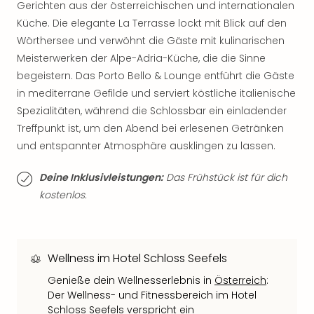
Neu
Gerichten aus der österreichischen und internationalen
Fest
Küche. Die elegante La Terrasse lockt mit Blick auf den
Bad
Wörthersee und verwöhnt die Gäste mit kulinarischen
Bad
Meisterwerken der Alpe-Adria-Küche, die die Sinne
Veg
begeistern. Das Porto Bello & Lounge entführt die Gäste
Rou
in mediterrane Gefilde und serviert köstliche italienische
Qua
Spezialitäten, während die Schlossbar ein einladender
Com
Club
Treffpunkt ist, um den Abend bei erlesenen Getränken
Pret
und entspannter Atmosphäre ausklingen zu lassen.
Wo
alle
Deine Inklusivleistungen:
Das Frühstück ist für dich
Ang
kostenlos.
TV
Sho
ZDF
Fern
Wellness im Hotel Schloss Seefels
in
Genieße dein Wellnesserlebnis in
Österreich
:
Main
Der Wellness- und Fitnessbereich im Hotel
Stef
Schloss Seefels verspricht ein