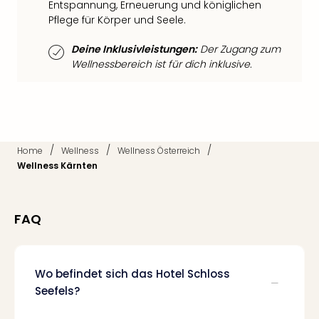
Entspannung, Erneuerung und königlichen
Ang
Pflege für Körper und Seele.
Nac
Dest
Deine Inklusivleistungen:
Der Zugang zum
Musi
Wellnessbereich ist für dich inklusive.
Berli
Ham
NRW
Stut
Köln
Wie
/
/
/
Home
Wellness
Wellness Österreich
alle
Wellness Kärnten
Ang
Kultu
&
FAQ
Spor
Nac
Kate
Wo befindet sich das Hotel Schloss
Mus
Seefels?
Tec
Sins